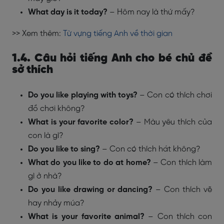
What day is it today?
– Hôm nay là thứ mấy?
>> Xem thêm:
Từ vựng tiếng Anh về thời gian
1.4. Câu hỏi tiếng Anh cho bé chủ đề
sở thích
Do you like playing with toys?
– Con có thích chơi
đồ chơi không?
What is your favorite color?
– Màu yêu thích của
con là gì?
Do you like to sing?
– Con có thích hát không?
What do you like to do at home?
– Con thích làm
gì ở nhà?
Do you like drawing or dancing?
– Con thích vẽ
hay nhảy múa?
What is your favorite animal?
– Con thích con