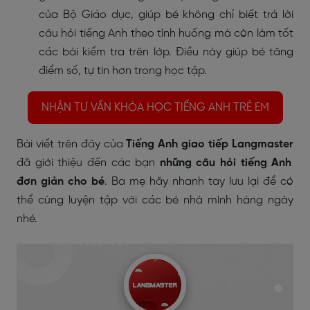
của Bộ Giáo dục, giúp bé không chỉ biết
trả lời
câu hỏi tiếng Anh
theo tình huống mà còn làm tốt
các bài kiểm tra trên lớp. Điều này giúp bé tăng
điểm số, tự tin hơn trong học tập.
NHẬN TƯ VẤN KHÓA HỌC TIẾNG ANH TRẺ EM
Bài viết trên đây của
Tiếng Anh giao tiếp Langmaster
đã giới thiệu đến các bạn
những câu hỏi tiếng Anh
đơn giản cho bé
. Ba mẹ hãy nhanh tay lưu lại để có
thể cùng luyện tập với các bé nhà mình hàng ngày
nhé.