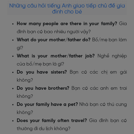
Những câu hỏi tiếng Anh giao tiếp chủ đề gia
đình cho bé
How many people are there in your family?
Gia
đình bạn có bao nhiêu người vậy?
What do your mother/father do?
Bố/mẹ bạn làm
gì?
What is your mother/father job?
Nghề nghiệp
của bố/mẹ bạn là gì?
Do you have sisters?
Bạn có các chị em gái
không?
Do you have brothers?
Bạn có các anh em trai
không?
Do your family have a pet?
Nhà bạn có thú cưng
không?
Does your family often travel?
Gia đình bạn có
thường đi du lịch không?