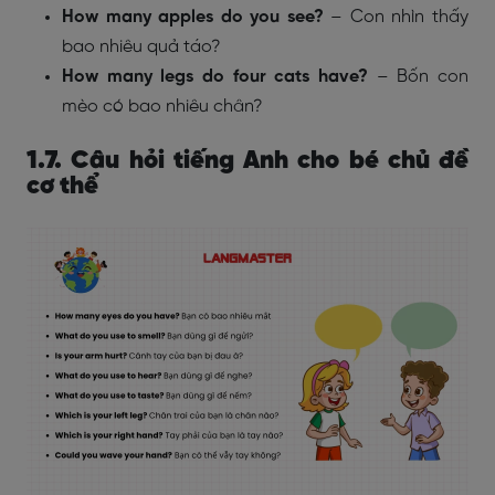
How many apples do you see?
– Con nhìn thấy
bao nhiêu quả táo?
How many legs do four cats have?
– Bốn con
mèo có bao nhiêu chân?
1.7. Câu hỏi tiếng Anh cho bé chủ đề
cơ thể