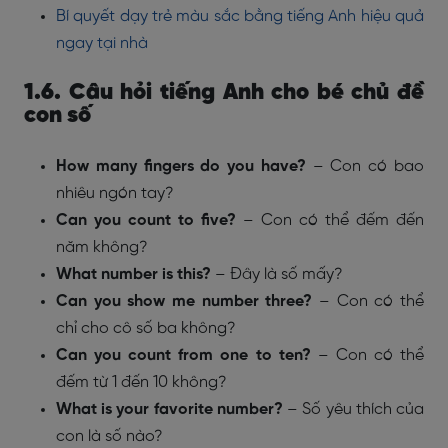
Bí quyết dạy trẻ màu sắc bằng tiếng Anh hiệu quả
ngay tại nhà
1.6. Câu hỏi tiếng Anh cho bé chủ đề
con số
How many fingers do you have?
– Con có bao
nhiêu ngón tay?
Can you count to five?
– Con có thể đếm đến
năm không?
What number is this?
– Đây là số mấy?
Can you show me number three?
– Con có thể
chỉ cho cô số ba không?
Can you count from one to ten?
– Con có thể
đếm từ 1 đến 10 không?
What is your favorite number?
– Số yêu thích của
con là số nào?