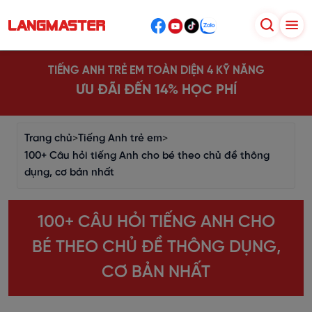
TIẾNG ANH TRẺ EM TOÀN DIỆN 4 KỸ NĂNG
ƯU ĐÃI ĐẾN 14% HỌC PHÍ
Trang chủ
>
Tiếng Anh trẻ em
>
100+ Câu hỏi tiếng Anh cho bé theo chủ đề thông
dụng, cơ bản nhất
100+ CÂU HỎI TIẾNG ANH CHO
BÉ THEO CHỦ ĐỀ THÔNG DỤNG,
CƠ BẢN NHẤT