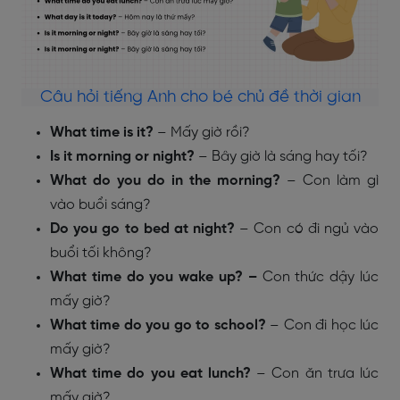
Câu hỏi tiếng Anh cho bé chủ đề thời gian
What time is it?
– Mấy giờ rồi?
Is it morning or night?
– Bây giờ là sáng hay tối?
What do you do in the morning?
– Con làm gì
vào buổi sáng?
Do you go to bed at night?
– Con có đi ngủ vào
buổi tối không?
What time do you wake up? –
Con thức dậy lúc
mấy giờ?
What time do you go to school?
–
Con đi học lúc
mấy giờ?
What time do you eat lunch?
–
Con ăn trưa lúc
mấy giờ?