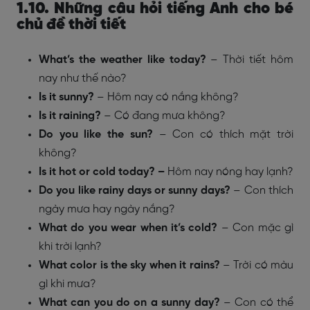
1.10. Những câu hỏi tiếng Anh cho bé
chủ đề thời tiết
What’s the weather like today?
– Thời tiết hôm
nay như thế nào?
Is it sunny?
– Hôm nay có nắng không?
Is it raining?
– Có đang mưa không?
Do you like the sun?
– Con có thích mặt trời
không?
Is it hot or cold today? –
Hôm nay nóng hay lạnh?
Do you like rainy days or sunny days?
–
Con thích
ngày mưa hay ngày nắng?
What do you wear when it’s cold?
–
Con mặc gì
khi trời lạnh?
What color is the sky when it rains?
–
Trời có màu
gì khi mưa?
What can you do on a sunny day?
– Con có thể