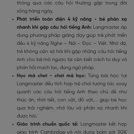
thông qua các câu hỏi thường gặp trong đời
sống hàng ngày.
Phát triển toàn diện 4 kỹ năng - bé phản xạ
nhanh khi gặp câu hỏi tiếng Anh:
Langmaster áp
dụng phương pháp giảng dạy giúp trẻ phát triển
đều 4 kỹ năng Nghe – Nói – Đọc – Viết. Nhờ đó,
trẻ không còn sợ hãi khi gặp những
câu hỏi tiếng
Anh cho bé mà ngược lại còn biết cách tư duy và
phản hồi mạch lạc, đúng ngữ pháp.
Học mà chơi - chơi mà học:
Từng bài học tại
Langmaster đều tích hợp trò chơi tương tác xoay
quanh các
câu hỏi tiếng Anh theo chủ đề
như
thức ăn, thời tiết, con vật, đồ vật,... giúp bé học
qua trải nghiệm, nhớ lâu và phản xạ nhanh khi
được hỏi.
Giáo trình chuẩn quốc tế:
Langmaster kết hợp
giáo trình Cambridge và nội dung bám sát SGK