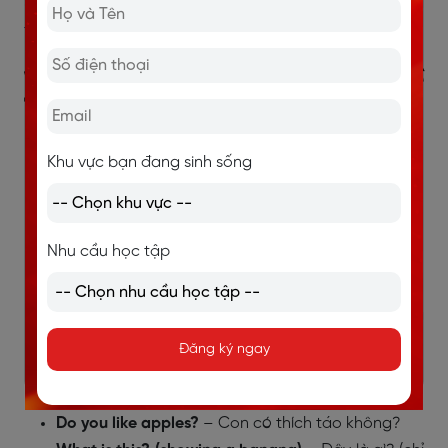
>> Xem thêm:
Từ vựng về bộ phận cơ thể người bằng
tiếng Anh
1.8. Câu hỏi tiếng Anh cho bé chủ đề
thức ăn
What is your favorite food?
– Món ăn yêu thích
Khu vực bạn đang sinh sống
của con là gì?
Do you like ice cream or cake?
– Con thích kem
hay bánh hơn?
Nhu cầu học tập
What do you eat for breakfast?
– Con ăn gì vào
bữa sáng?
Can you name three fruits?
– Con có thể kể ba
loại quả không?
Đăng ký ngay
What do you like to have for dessert?
Con thích
ăn gì để tráng miệng?
Do you like apples?
– Con có thích táo không?