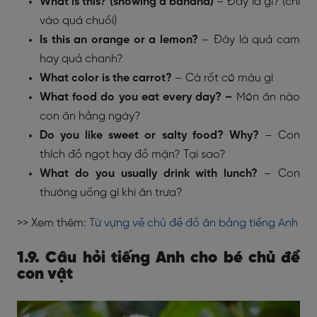
What is this? (showing a banana)
– Đây là gì? (chỉ
vào quả chuối)
Is this an orange or a lemon?
– Đây là quả cam
hay quả chanh?
What color is the carrot?
– Cà rốt có màu gì
What food do you eat every day? –
Món ăn nào
con ăn hằng ngày?
Do you like sweet or salty food? Why?
–
Con
thích đồ ngọt hay đồ mặn? Tại sao?
What do you usually drink with lunch?
–
Con
thường uống gì khi ăn trưa?
>> Xem thêm:
Từ vựng về chủ đề đồ ăn bằng tiếng Anh
1.9. Câu hỏi tiếng Anh cho bé chủ đề
con vật