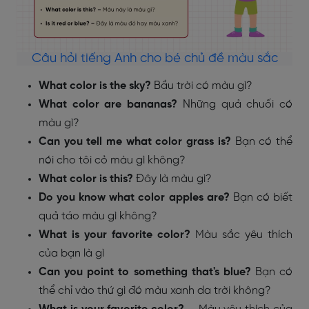
Câu hỏi tiếng Anh cho bé chủ đề màu sắc
What color is the sky?
Bầu trời có màu gì?
What color are bananas?
Những quả chuối có
màu gì?
Can you tell me what color grass is?
Bạn có thể
nói cho tôi cỏ màu gì không?
What color is this?
Đây là màu gì?
Do you know what color apples are?
Bạn có biết
quả táo màu gì không?
What is your favorite color?
Màu sắc yêu thích
của bạn là gì
Can you point to something that's blue?
Bạn có
thể chỉ vào thứ gì đó màu xanh da trời không?