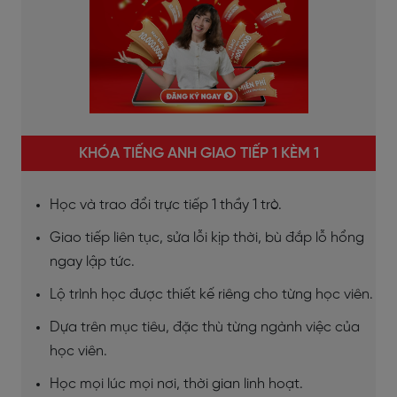
KHÓA TIẾNG ANH GIAO TIẾP 1 KÈM 1
Học và trao đổi trực tiếp 1 thầy 1 trò.
Giao tiếp liên tục, sửa lỗi kịp thời, bù đắp lỗ hổng
ngay lập tức.
Lộ trình học được thiết kế riêng cho từng học viên.
Dựa trên mục tiêu, đặc thù từng ngành việc của
học viên.
Học mọi lúc mọi nơi, thời gian linh hoạt.