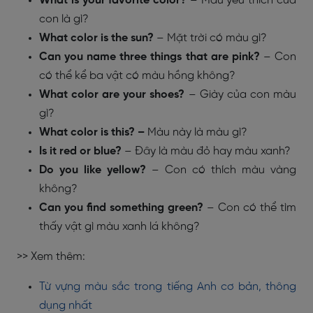
What is your favorite color?
– Màu yêu thích của
con là gì?
What color is the sun?
– Mặt trời có màu gì?
Can you name three things that are pink?
– Con
có thể kể ba vật có màu hồng không?
What color are your shoes?
– Giày của con màu
gì?
What color is this? –
Màu này là màu gì?
Is it red or blue?
–
Đây là màu đỏ hay màu xanh?
Do you like yellow?
–
Con có thích màu vàng
không?
Can you find something green?
–
Con có thể tìm
thấy vật gì màu xanh lá không?
>> Xem thêm:
Từ vựng màu sắc trong tiếng Anh cơ bản, thông
dụng nhất