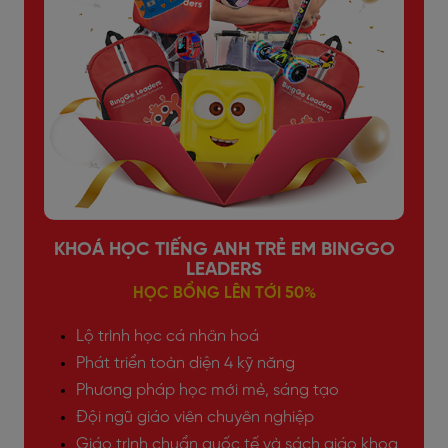
KHOÁ HỌC TIẾNG ANH TRẺ EM BINGGO
LEADERS
HỌC BỔNG LÊN TỚI 50%
Lộ trình học cá nhân hoá
Phát triển toàn diện 4 kỹ năng
Phương pháp học mới mẻ, sáng tạo
Đội ngũ giáo viên chuyên nghiệp
Giáo trình chuẩn quốc tế và sách giáo khoa