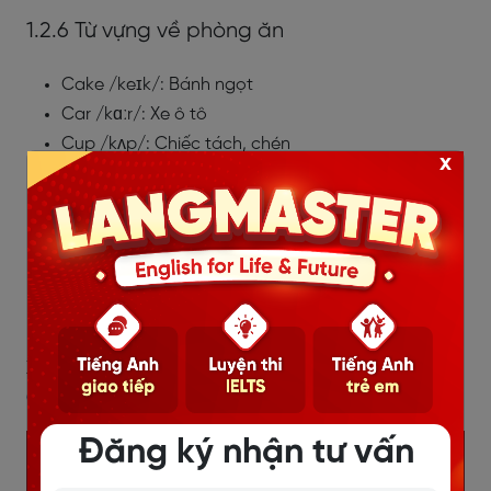
1.2.6 Từ vựng về phòng ăn
Cake /keɪk/: Bánh ngọt
Car /kɑːr/: Xe ô tô
Cup /kʌp/: Chiếc tách, chén
x
Table /ˈteɪbl/: Cái bàn
Spoon/spuːn/: Cái thìa
Chair /tʃer/: Cái ghế
Dining room /ˈdaɪnɪŋ rʊm/: Phòng ăn
Mug /mʌɡ/: Cái ca
Napkin /ˈnæpkɪn/: Khăn ăn
Xem thêm:
TỔNG HỢP CÁC MẪU CÂU TIẾNG ANH
GIAO TIẾP CHO BÉ THÔNG DỤNG
Đăng ký nhận tư vấn