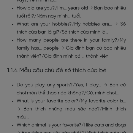
vậy?/Tên mình là…
How old are you?/I’m… years old → Bạn bao nhiêu
tuổi rồi?/Năm nay mình… tuổi.
What are your hobbies?/My hobbies are… → Sở
thích của bạn là gì?/Sở thích của mình là…
How many people are there in your family?/My
family has… people → Gia đình bạn có bao nhiêu
thành viên?/Gia đình mình có … thành viên.
1.1.4 Mẫu câu chủ đề sở thích của bé
Do you play any sports?/Yes, I play… → Bạn có
chơi môn thể thao nào không?/Có, mình chơi…
What is your favorite color?/My favorite color is…
→ Bạn thích những màu sắc nào?/Mình thích
màu…
Which animal is your favorite?/I like cats and dogs