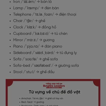
Iron /ˈɑɪ.ərn/ → bàn là
Lamp /ˈlæmp/ → đèn bàn
Telephone /ˈtɛ.lə.ˌfoʊn/ → điện thoại
Chair /ˈtʃɛr/ → ghế
Clock /ˈklɑːk/ → đồng hồ
Cupboard /ˈkə.bɜːd/ → tủ chén
Mirror /ˈmɪr.ɜː/ → gương
Piano /ˈpja.nɔ/ → đàn piano
Sideboard /ˈsɑɪd.ˌbɔrd/ → tủ đựng ly
Sofa /ˈsoʊ.fə/ → ghế sofa
Sofa-bed /ˈsəʊfəbedˈ/ → giường sofa
Stool /ˈstuːl/ → ghế đẩu