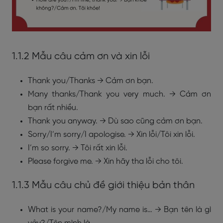
1.1.2 Mẫu câu cảm ơn và xin lỗi
Thank you/Thanks → Cảm ơn bạn.
Many thanks/Thank you very much. → Cảm ơn
bạn rất nhiều.
Thank you anyway. → Dù sao cũng cảm ơn bạn.
Sorry/I’m sorry/I apologise. → Xin lỗi/Tôi xin lỗi.
I’m so sorry. → Tôi rất xin lỗi.
Please forgive me. → Xin hãy tha lỗi cho tôi.
1.1.3 Mẫu câu chủ đề giới thiệu bản thân
What is your name?/My name is… → Bạn tên là gì