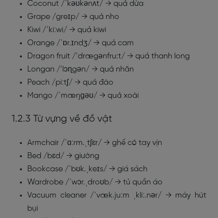
Coconut /ˈkəʊkənʌt/ → quả dừa
Grape /greɪp/ → quả nho
Kiwi /ˈkiːwi/ → quả kiwi
Orange /ˈɒr.ɪndʒ/ → quả cam
Dragon fruit /’drægənfru:t/ → quả thanh long
Longan /’lɔɳgən/ → quả nhãn
Peach /piːtʃ/ → quả đào
Mango /ˈmæŋɡəʊ/ → quả xoài
1.2.3 Từ vựng về đồ vật
Armchair /ˈɑːrm.ˌtʃɛr/ → ghế có tay vịn
Bed /bɛd/ → giường
Bookcase /ˈbʊk.ˌkeɪs/ → giá sách
Wardrobe /ˈwɔr.ˌdroʊb/ → tủ quần áo
Vacuum cleaner /ˈvæk.juːm ˌkliː.nər/ → máy hút
bụi