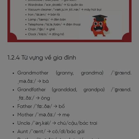
1.2.4 Từ vựng về gia đình
Grandmother (granny, grandma) /ˈɡrænd.
ˌmə.ðɜː/ → bà
Grandfather (granddad, grandpa) /ˈɡrænd.
ˌfɑː.ðɜː/ → ông
Father /ˈfɑː.ðə/ → bố
Mother /ˈmə.ðɜː/ → mẹ
Uncle /ˈəŋ.kəl/ → chú/cậu/bác trai
Aunt /ˈænt/ → cô/dì/bác gái