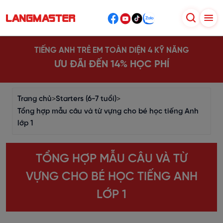
TIẾNG ANH TRẺ EM TOÀN DIỆN 4 KỸ NĂNG
ƯU ĐÃI ĐẾN 14% HỌC PHÍ
Trang chủ
>
Starters (6-7 tuổi)
>
Tổng hợp mẫu câu và từ vựng cho bé học tiếng Anh
lớp 1
TỔNG HỢP MẪU CÂU VÀ TỪ
VỰNG CHO BÉ HỌC TIẾNG ANH
LỚP 1