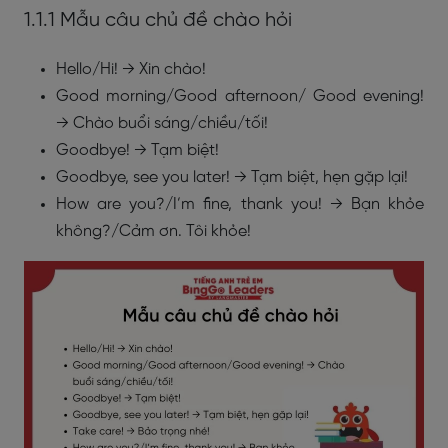
1.1.1 Mẫu câu chủ đề chào hỏi
Hello/Hi! → Xin chào!
Good morning/Good afternoon/ Good evening!
→ Chào buổi sáng/chiều/tối!
Goodbye! → Tạm biệt!
Goodbye, see you later! → Tạm biệt, hẹn gặp lại!
How are you?/I’m fine, thank you! → Bạn khỏe
không?/Cảm ơn. Tôi khỏe!