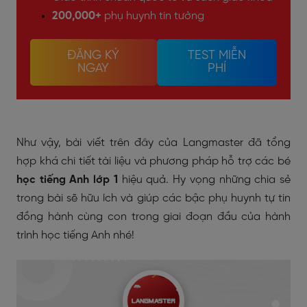
200,000+
phụ huynh tin tưởng
ĐĂNG KÝ
TEST MIỄN
NGAY
PHÍ
Như vậy, bài viết trên đây của Langmaster đã tổng
hợp khá chi tiết tài liệu và phương pháp hỗ trợ các bé
học tiếng Anh lớp 1
hiệu quả. Hy vọng những chia sẻ
trong bài sẽ hữu ích và giúp các bậc phụ huynh tự tin
đồng hành cùng con trong giai đoạn đầu của hành
trình học tiếng Anh nhé!