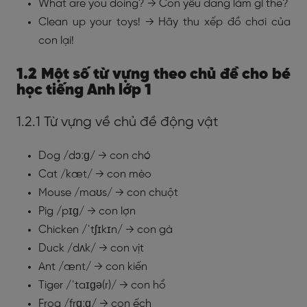
What are you doing? → Con yêu đang làm gì thế?
Clean up your toys! → Hãy thu xếp đồ chơi của
con lại!
1.2 Một số từ vựng theo chủ đề cho bé
học tiếng Anh lớp 1
1.2.1 Từ vựng về chủ đề động vật
Dog /dɔːɡ/ → con chó
Cat /kæt/ → con mèo
Mouse /maʊs/ → con chuột
Pig /pɪɡ/ → con lợn
Chicken /ˈtʃɪkɪn/ → con gà
Duck /dʌk/ → con vịt
Ant /ænt/ → con kiến
Tiger /ˈtaɪɡə(r)/ → con hổ
Frog /frɑːɡ/ → con ếch