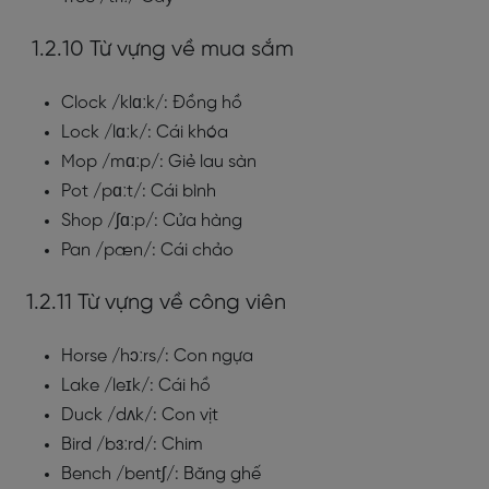
1.2.10 Từ vựng về mua sắm
Clock /klɑːk/: Đồng hồ
Lock /lɑːk/: Cái khóa
Mop /mɑːp/: Giẻ lau sàn
Pot /pɑːt/: Cái bình
Shop /ʃɑːp/: Cửa hàng
Pan /pæn/: Cái chảo
1.2.11 Từ vựng về công viên
Horse /hɔːrs/: Con ngựa
Lake /leɪk/: Cái hồ
Duck /dʌk/: Con vịt
Bird /bɜːrd/: Chim
Bench /bentʃ/: Băng ghế