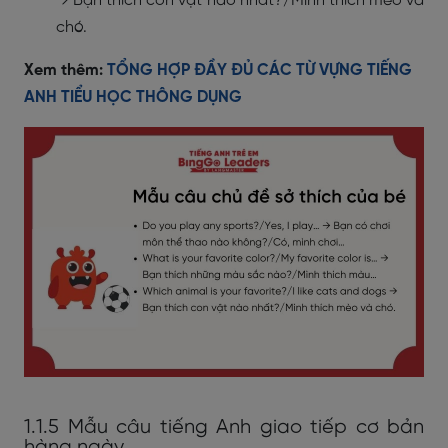
→ Bạn thích con vật nào nhất?/Mình thích mèo và
chó.
Xem thêm:
TỔNG HỢP ĐẦY ĐỦ CÁC TỪ VỰNG TIẾNG
ANH TIỂU HỌC THÔNG DỤNG
1.1.5 Mẫu câu tiếng Anh giao tiếp cơ bản
hàng ngày