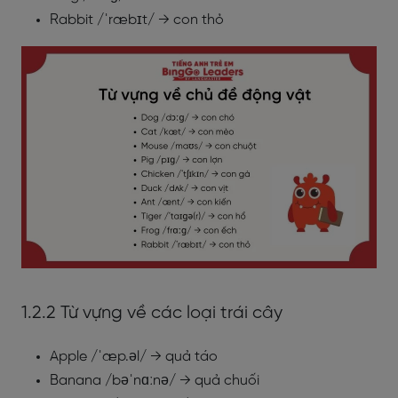
Rabbit /ˈræbɪt/ → con thỏ
1.2.2 Từ vựng về các loại trái cây
Apple /ˈæp.əl/ → quả táo
Banana /bəˈnɑːnə/ → quả chuối