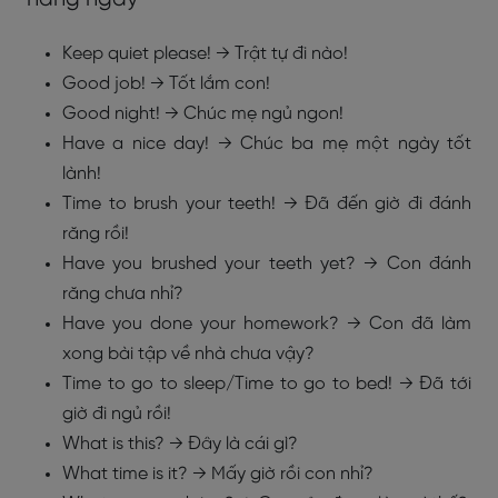
Keep quiet please! → Trật tự đi nào!
Good job! → Tốt lắm con!
Good night! → Chúc mẹ ngủ ngon!
Have a nice day! → Chúc ba mẹ một ngày tốt
lành!
Time to brush your teeth! → Đã đến giờ đi đánh
răng rồi!
Have you brushed your teeth yet? → Con đánh
răng chưa nhỉ?
Have you done your homework? → Con đã làm
xong bài tập về nhà chưa vậy?
Time to go to sleep/Time to go to bed! → Đã tới
giờ đi ngủ rồi!
What is this? → Đây là cái gì?
What time is it? → Mấy giờ rồi con nhỉ?