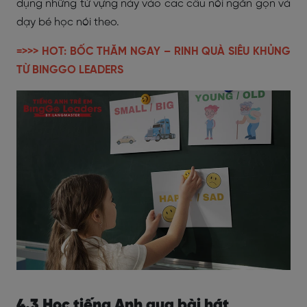
dụng những từ vựng này vào các câu nói ngắn gọn và
dạy bé học nói theo.
=>>> HOT:
BỐC THĂM NGAY – RINH QUÀ SIÊU KHỦNG
TỪ BINGGO LEADERS
4.3 Học tiếng Anh qua bài hát