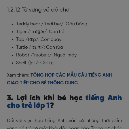
1.2.12 Từ vựng về đồ chơi
Teddy bear /ˈtedi ber/: Gấu bông
Tiger /ˈtaɪɡər/: Con hổ
Top /tɑːp/: Con quay
Turtle /ˈtɜːrtl/: Con rùa
Robot /ˈrəʊbɑːt/: Người máy
Shelf /ʃelf/: Cái kệ
Xem thêm:
TỔNG HỢP CÁC MẪU CÂU TIẾNG ANH
GIAO TIẾP CHO BÉ THÔNG DỤNG
3. Lợi ích khi bé học
tiếng Anh
cho trẻ lớp 1
?
Đối với việc học tiếng Anh, vẫn có những thời điểm
vàng để trẻ có một khởi đầu hoàn hảo. Trong đó chắc