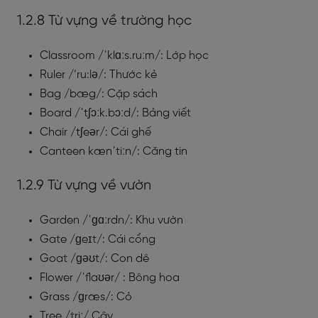
1.2.8 Từ vựng về trường học
Classroom /ˈklɑːs.ruːm/: Lớp học
Ruler /’ru:lə/: Thước kẻ
Bag /bæg/: Cặp sách
Board /ˈtʃɔːk.bɔːd/: Bảng viết
Chair /tʃeər/: Cái ghế
Canteen kænˈtiːn/: Căng tin
1.2.9 Từ vựng về vườn
Garden /ˈɡɑːrdn/: Khu vườn
Gate /ɡeɪt/: Cái cổng
Goat /ɡəʊt/: Con dê
Flower /ˈflaʊər/ : Bông hoa
Grass /ɡræs/: Cỏ
Tree /triː/ Cây