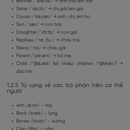
Brother /ˈbrə.ðɜː/ → anh trai/em trai
Sister /ˈsɪs.tɜː/ → chị gái/em gái
Cousin /ˈkə.zən/ → anh, chị, em họ
Son /ˈsən/ → con trai
Daughter /ˈdɔ.tɜː/ → con gái
Nephew /ˈnɛ.ˌfjuː/ → cháu trai
Niece /ˈnis/ → cháu gái
Parent /ˈpɛr.ənt/ → bố mẹ
Child /ˈtʃɑɪ.əld/ (số nhiều: children /’tʃildrən/) →
đứa trẻ
1.2.5 Từ vựng về các bộ phận trên cơ thể
người
Arm /ɑːrm/ – tay
Back /bæk/ – lưng
Bones /boʊn/ – xương
Chin /tʃɪn/ – cằm