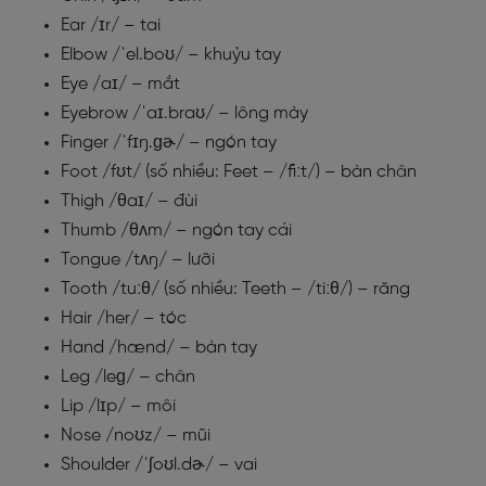
Ear /ɪr/ – tai
Elbow /ˈel.boʊ/ – khuỷu tay
Eye /aɪ/ – mắt
Eyebrow /ˈaɪ.braʊ/ – lông mày
Finger /ˈfɪŋ.ɡɚ/ – ngón tay
Foot /fʊt/ (số nhiều: Feet – /fiːt/) – bàn chân
Thigh /θaɪ/ – đùi
Thumb /θʌm/ – ngón tay cái
Tongue /tʌŋ/ – lưỡi
Tooth /tuːθ/ (số nhiều: Teeth – /tiːθ/) – răng
Hair /her/ – tóc
Hand /hænd/ – bàn tay
Leg /leɡ/ – chân
Lip /lɪp/ – môi
Nose /noʊz/ – mũi
Shoulder /ˈʃoʊl.dɚ/ – vai