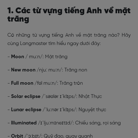
1. Các từ vựng tiếng Anh về mặt
trăng
Có những từ vựng tiếng Anh về mặt trăng nào? Hãy
cùng Langmaster tìm hiểu ngay dưới đây:
-
Moon
/ muːn/: Mặt trăng
-
New moon
/njuː muːn/: Trăng non
-
Full moon
/fʊl muːn/: Trăng tròn
-
Solar eclipse
/ˈsəʊlər ɪˈklɪps/: Nhật Thực
-
Lunar eclipse
/ˈluːnər ɪˈklɪps/: Nguyệt thực
-
Illuminated
/ɪˈljuːmɪneɪtɪd/: Chiếu sáng, rọi sáng
-
Orbit
/ˈɔːbɪt/: Quỹ đạo, quay quanh