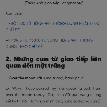
[Tiếng Anh giao tiếp Langmaster]
Xem thêm:
=>
BỘ 1500 TỪ TIẾNG ANH THÔNG DỤNG NHẤT THEO
CHỦ ĐỀ
=>
TỔNG HỢP 3000 TỪ VỰNG TIẾNG ANH THÔNG
DỤNG THEO CHỦ ĐỀ
2. Những cụm từ giao tiếp liên
quan đến mặt trăng
-
Over the moon
: rất sung sướng, hạnh phúc.
Ex: Wow, I have passed my final speaking test. I am
over the moon today. (Oa, mình đã qua vòng chung
kết kỳ thi nói. Hôm nay mình thấy sung sướng vô cùng).