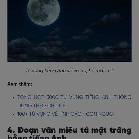
Từ vựng tiếng Anh về vũ trụ, hệ mặt trời
Xem thêm:
TỔNG HỢP 3000 TỪ VỰNG TIẾNG ANH THÔNG
DỤNG THEO CHỦ ĐỀ
100+ TỪ VỰNG VỀ TÍNH CÁCH CON NGƯỜI
4. Đoạn văn miêu tả mặt trăng
bằng tiếng Anh