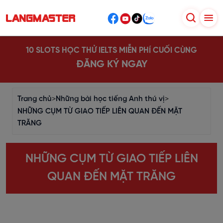
10 SLOTS HỌC THỬ IELTS MIỄN PHÍ CUỐI CÙNG
ĐĂNG KÝ NGAY
Trang chủ
>
Những bài học tiếng Anh thú vị
>
NHỮNG CỤM TỪ GIAO TIẾP LIÊN QUAN ĐẾN MẶT
TRĂNG
NHỮNG CỤM TỪ GIAO TIẾP LIÊN
QUAN ĐẾN MẶT TRĂNG