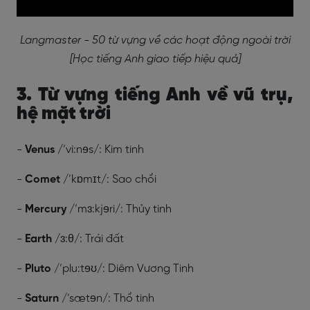
Langmaster - 50 từ vựng về các hoạt động ngoài trời
[Học tiếng Anh giao tiếp hiệu quả]
3. Từ vựng tiếng Anh về vũ trụ,
hệ mặt trời
-
Venus
/’vi:nɘs/: Kim tinh
-
Comet
/’kɒmɪt/: Sao chổi
-
Mercury
/’mɜ:kjɘri/: Thủy tinh
-
Earth
/ɜ:θ/: Trái đất
-
Pluto
/’plu:tɘʊ/: Diêm Vương Tinh
-
Saturn
/’sætɘn/: Thổ tinh