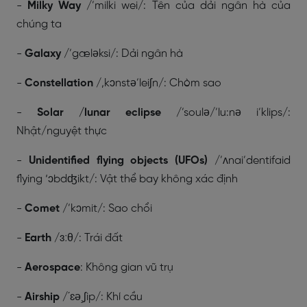
-
Milky Way
/’milki wei/: Tên của dải ngân hà của
chúng ta
-
Galaxy
/’gæləksi/: Dải ngân hà
-
Constellation
/,kɔnstə’leiʃn/: Chòm sao
-
Solar /lunar eclipse
/’soulə/’lu:nə i’klips/:
Nhật/nguyệt thực
-
Unidentified flying objects (UFOs)
/’ʌnai’dentifaid
flying ‘ɔbdʤikt/: Vật thể bay không xác định
-
Comet
/’kɔmit/: Sao chổi
-
Earth
/ɜːθ/: Trái đất
-
Aerospace
: Không gian vũ trụ
-
Airship
/´ɛə¸ʃip/: Khí cầu