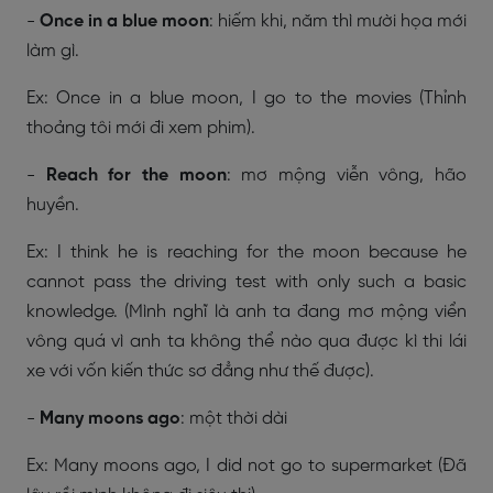
-
Once in a blue moon
: hiếm khi, năm thì mười họa mới
làm gì.
Ex: Once in a blue moon, I go to the movies (Thỉnh
thoảng tôi mới đi xem phim).
-
Reach for the moon
: mơ mộng viễn vông, hão
huyền.
Ex: I think he is reaching for the moon because he
cannot pass the driving test with only such a basic
knowledge. (Mình nghĩ là anh ta đang mơ mộng viển
vông quá vì anh ta không thể nào qua được kì thi lái
xe với vốn kiến thức sơ đẳng như thế được).
-
Many moons ago
: một thời dài
Ex: Many moons ago, I did not go to supermarket (Đã