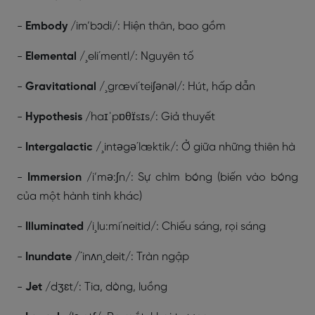
-
Embody
/im’bɔdi/: Hiện thân, bao gồm
-
Elemental
/¸eli´mentl/: Nguyên tố
-
Gravitational
/¸grævi´teiʃənəl/: Hút, hấp dẫn
-
Hypothesis
/haɪˈpɒθɪ̈sɪs/: Giả thuyết
-
Intergalactic
/¸intəgə´læktik/: Ở giữa những thiên hà
-
Immersion
/i’mə:ʃn/: Sự chìm bóng (biến vào bóng
của một hành tinh khác)
-
Illuminated
/i¸lu:mi´neitid/: Chiếu sáng, rọi sáng
-
Inundate
/´inʌn¸deit/: Tràn ngập
-
Jet
/dʒɛt/: Tia, dòng, luồng