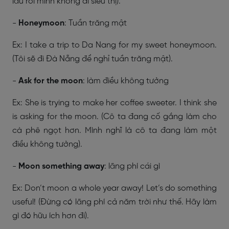
lâu rồi mình không đi siêu thị).
-
Honeymoon
: Tuần trăng mật
Ex: I take a trip to Da Nang for my sweet honeymoon.
(Tôi sẽ đi Đà Nẵng để nghỉ tuần trăng mật).
-
Ask for the moon
: làm điều không tưởng
Ex: She is trying to make her coffee sweeter. I think she
is asking for the moon. (Cô ta đang cố gắng làm cho
cà phê ngọt hơn. Mình nghĩ là cô ta đang làm một
điều không tưởng).
-
Moon something away
: lãng phí cái gì
Ex: Don’t moon a whole year away! Let’s do something
useful! (Đừng có lãng phí cả năm trời như thế. Hãy làm
gì đó hữu ích hơn đi).