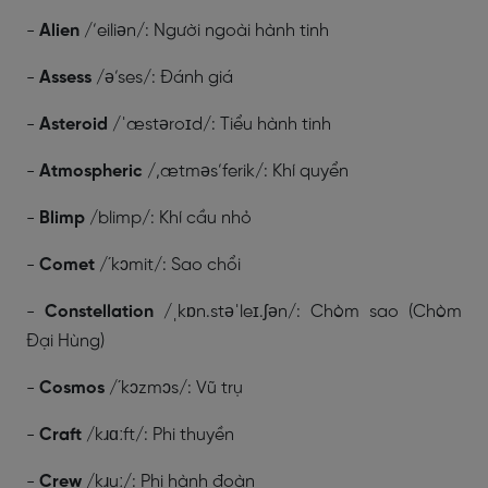
-
Alien
/’eiliən/: Người ngoài hành tinh
-
Assess
/ə’ses/: Đánh giá
-
Asteroid
/ˈæstəroɪd/: Tiểu hành tinh
-
Atmospheric
/,ætməs’ferik/: Khí quyển
-
Blimp
/blimp/: Khí cầu nhỏ
-
Comet
/´kɔmit/: Sao chổi
-
Constellation
/ˌkɒn.stəˈleɪ.ʃən/: Chòm sao (Chòm
Đại Hùng)
-
Cosmos
/´kɔzmɔs/: Vũ trụ
-
Craft
/kɹɑːft/: Phi thuyền
-
Crew
/kɹuː/: Phi hành đoàn