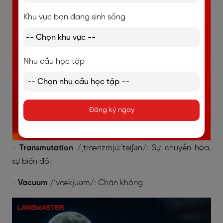
-
Self-contained
/
sɛlf-kənˈteɪnd/
: Khép kín, độc lập
Khu vực bạn đang sinh sống
-
Sensor
/‘sensə/: Cảm biến
-
Spectroscopy
/spek’trɔskəpi/: Quang phổ học
Nhu cầu học tập
-
Superconducting magnet
/
ˌs(j)uːpəkənˈdʌktɪŋ
ˈmægnɪt/
: Nam châm siêu dẫn
-
Superficial
/ˌsupərˈfɪʃəl/: Thuộc bề mặt, trên bề mặt
Đăng ký ngay
-
Telescope
/’teliskəʊp/: Kính thiên văn
-
Transmutation
/¸trænzmju:´teiʃən/: Sự chuyển hóa,
sự biến đổi
-
Vacuum
/’vækjuəm/: Chân không