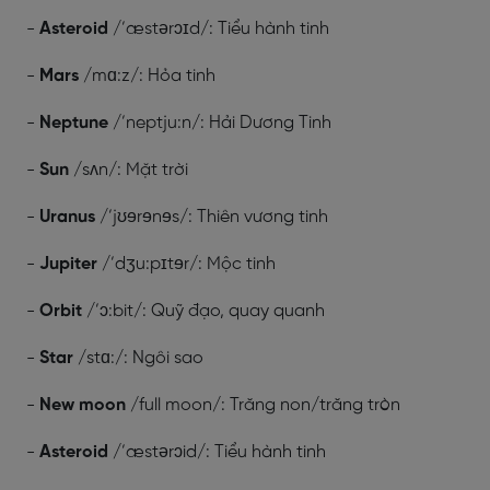
-
Asteroid
/’æstərɔɪd/: Tiểu hành tinh
-
Mars
/mɑ:z/: Hỏa tinh
-
Neptune
/’neptju:n/: Hải Dương Tinh
-
Sun
/sʌn/: Mặt trời
-
Uranus
/’jʊɘrɘnɘs/: Thiên vương tinh
-
Jupiter
/’dʒu:pɪtɘr/: Mộc tinh
-
Orbit
/’ɔ:bit/: Quỹ đạo, quay quanh
-
Star
/stɑ:/: Ngôi sao
-
New moon
/full moon/: Trăng non/trăng tròn
-
Asteroid
/’æstərɔid/: Tiểu hành tinh