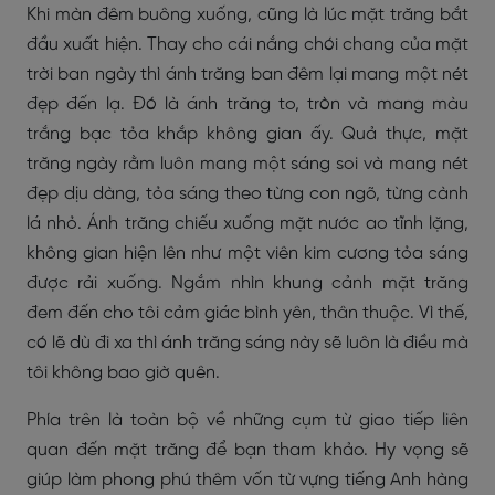
Khi màn đêm buông xuống, cũng là lúc mặt trăng bắt
đầu xuất hiện. Thay cho cái nắng chói chang của mặt
trời ban ngày thì ánh trăng ban đêm lại mang một nét
đẹp đến lạ. Đó là ánh trăng to, tròn và mang màu
trắng bạc tỏa khắp không gian ấy. Quả thực, mặt
trăng ngày rằm luôn mang một sáng soi và mang nét
đẹp dịu dàng, tỏa sáng theo từng con ngõ, từng cành
lá nhỏ. Ánh trăng chiếu xuống mặt nước ao tĩnh lặng,
không gian hiện lên như một viên kim cương tỏa sáng
được rải xuống. Ngắm nhìn khung cảnh mặt trăng
đem đến cho tôi cảm giác bình yên, thân thuộc. Vì thế,
có lẽ dù đi xa thì ánh trăng sáng này sẽ luôn là điều mà
tôi không bao giờ quên.
Phía trên là toàn bộ về những cụm từ giao tiếp liên
quan đến mặt trăng để bạn tham khảo. Hy vọng sẽ
giúp làm phong phú thêm vốn từ vựng tiếng Anh hàng