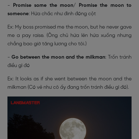
-
Promise some the moon/ Promise the moon to
someone
: Hứa chắc như đinh đóng cột
Ex: My boss promised me the moon, but he never gave
me a pay raise. (Ông chủ hứa lên hứa xuống nhưng
chẳng bao giờ tăng lương cho tôi.)
-
Go between the moon and the milkman
: Trốn tránh
điều gì đó
Ex: It looks as if she went between the moon and the
milkman (Có vẻ như cô ấy đang trốn tránh điều gì đó).