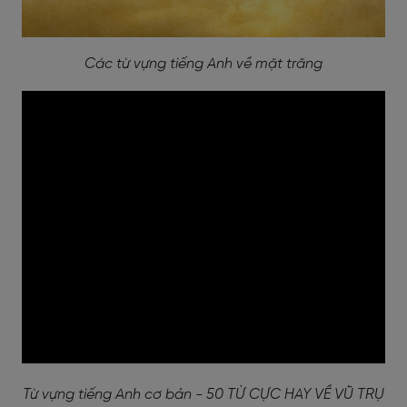
Các từ vựng tiếng Anh về mặt trăng
Từ vựng tiếng Anh cơ bản - 50 TỪ CỰC HAY VỀ VŨ TRỤ