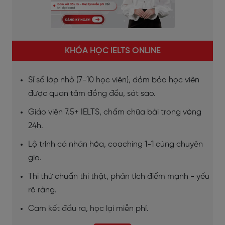
KHÓA HỌC IELTS ONLINE
Sĩ số lớp nhỏ (7-10 học viên), đảm bảo học viên
được quan tâm đồng đều, sát sao.
Giáo viên 7.5+ IELTS, chấm chữa bài trong vòng
24h.
Lộ trình cá nhân hóa, coaching 1-1 cùng chuyên
gia.
Thi thử chuẩn thi thật, phân tích điểm mạnh - yếu
rõ ràng.
Cam kết đầu ra, học lại miễn phí.