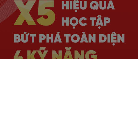
Hơn
16
năm kinh nghiệm, đào tạo thành công
hàng trăm nghìn
học viên
Phương pháp giảng dạy
hiện đại, học viên tiến
bộ rõ rệt
Lộ trình học
chuẩn quốc tế
, phù hợp với nhu cầu
thực tiễn
Giáo viên đạt chuẩn Quốc tế với
chất lượng top