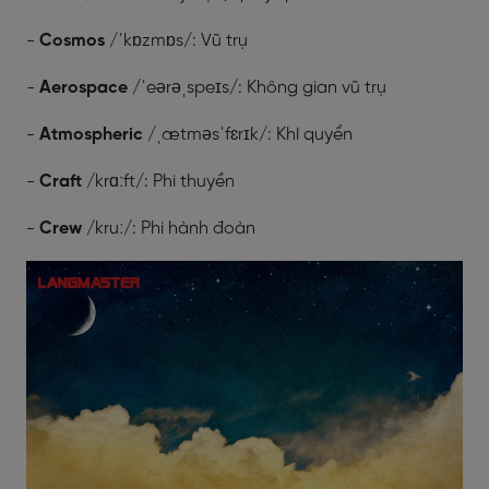
-
Cosmos
/ˈkɒzmɒs/: Vũ trụ
-
Aerospace
/ˈeərəˌspeɪs/: Không gian vũ trụ
-
Atmospheric
/ˌætməsˈfɛrɪk/: Khí quyển
-
Craft
/krɑːft/: Phi thuyền
-
Crew
/kruː/: Phi hành đoàn