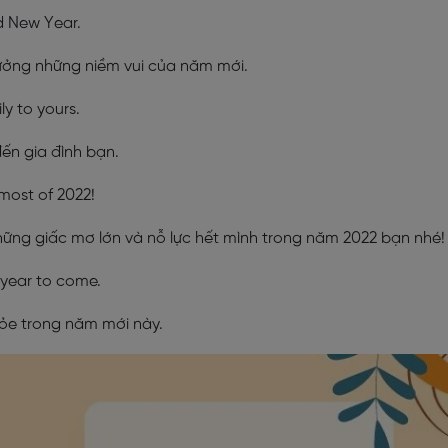
ed New Year.
ởng những niềm vui của năm mới.
ly to yours.
đến gia đình bạn.
 most of 2022!
ững giấc mơ lớn và nỗ lực hết mình trong năm 2022 bạn nhé!
 year to come.
hỏe trong năm mới này.