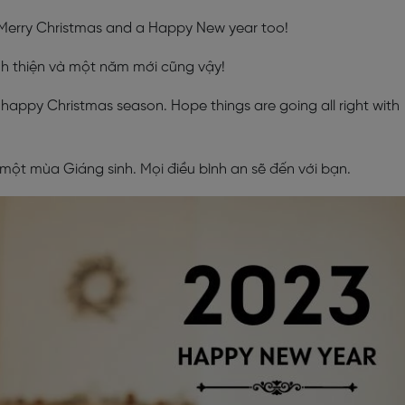
ery Merry Christmas and a Happy New year too!
nh thiện và một năm mới cũng vậy!
nd happy Christmas season. Hope things are going all right with
một mùa Giáng sinh. Mọi điều bình an sẽ đến với bạn.