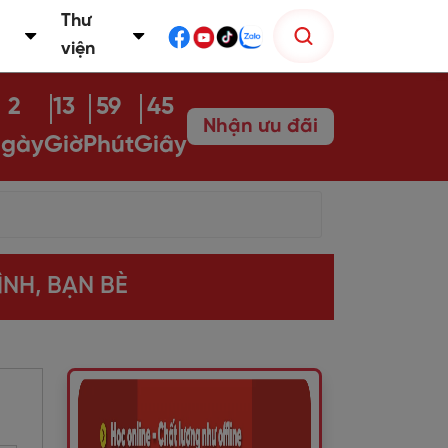
Thư
viện
2
13
59
43
Nhận ưu đãi
gày
Giờ
Phút
Giây
NH, BẠN BÈ