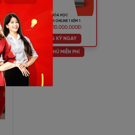
KHÓA HỌC
TIẾNG ANH ONLINE 1 KÈM 1
ƯU ĐÃI 10.000.000Đ
ĐĂNG KÝ NGAY
HỌC THỬ MIỄN PHÍ