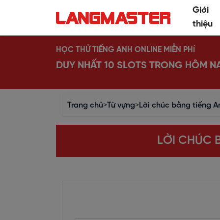
Giới
thiệu
HỌC THỬ TIẾNG ANH ONLINE MIỄN PHÍ
DUY NHẤT 10 SLOTS TRONG HÔM N
Trang chủ
>
Từ vựng
>
Lời chúc bằng tiếng A
LỜI CHÚC 