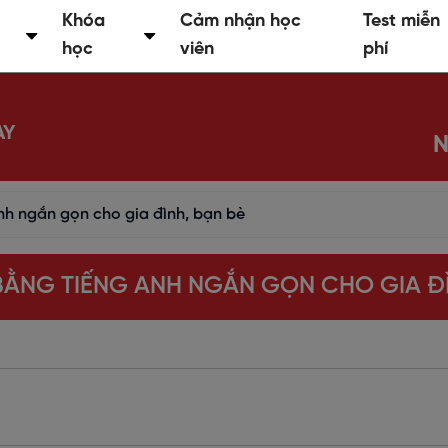
Khóa
Cảm nhận học
Test miễn
học
viên
phí
AY
N
nh ngắn gọn cho gia đình, bạn bè
BẰNG TIẾNG ANH NGẮN GỌN CHO GIA ĐÌ