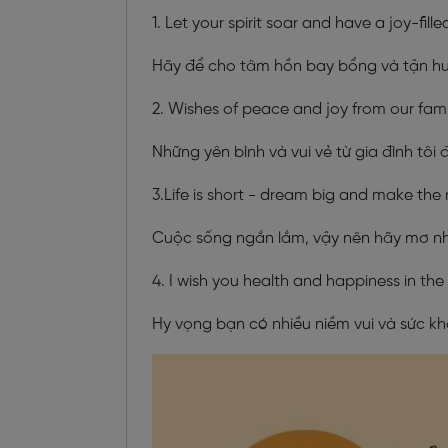
1. Let your spirit soar and have a joy-fill
Hãy để cho tâm hồn bay bổng và tận hư
2. Wishes of peace and joy from our fami
Những yên bình và vui vẻ từ gia đình tôi 
3.Life is short - dream big and make the
Cuộc sống ngắn lắm, vậy nên hãy mơ nh
4. I wish you health and happiness in the
Hy vọng bạn có nhiều niềm vui và sức k