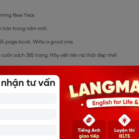
coming New Year.
tràn trong năm mới.
 365 page book. Write a good one.
 cuốn sách 365 trang. Hãy viết nên nó thật đẹp nhé!
 nhận tư vấn
 TIẾNG ANH CHO GIA ĐÌNH VÀ BẠN BÈ
GẮN GỌN, Ý NGHĨA - LANGMASTER