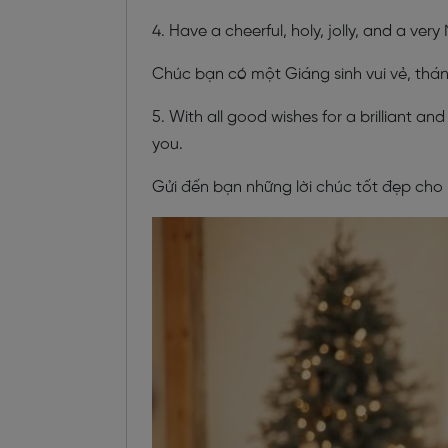
4. Have a cheerful, holy, jolly, and a v
Chúc bạn có một Giáng sinh vui vẻ, thá
5. With all good wishes for a brilliant a
you.
Gửi đến bạn những lời chúc tốt đẹp cho 