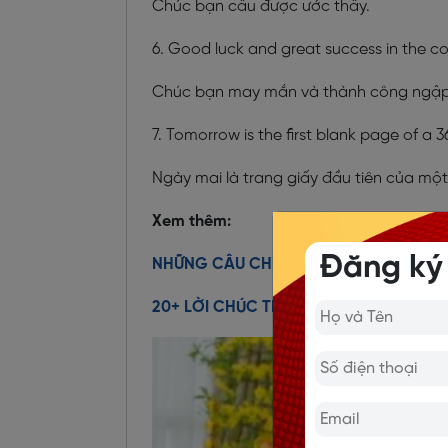
Chúc bạn cầu được ước thấy.
6. Good luck and great success in the 
Chúc bạn may mắn và thành công ngập 
7. Tomorrow is the first blank page of a
Ngày mai là trang giấy đầu tiên của một
Xem thêm:
Đăng ký
NHỮNG CÂU CHÚC MỪNG NĂM MỚI BẰNG
20+ LỜI CHÚC TẾT BẰNG TIẾNG ANH N