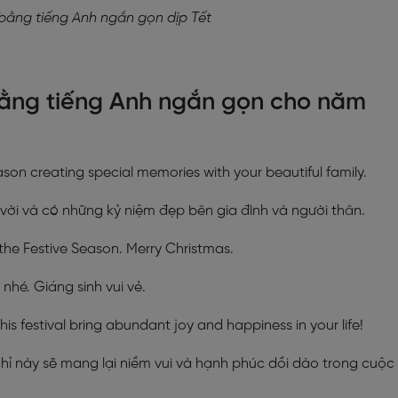
 bằng tiếng Anh ngắn gọn dịp Tết
 bằng tiếng Anh ngắn gọn cho năm
son creating special memories with your beautiful family.
vời và có những kỷ niệm đẹp bên gia đình và người thân.
the Festive Season. Merry Christmas.
hé. Giáng sinh vui vẻ.
s festival bring abundant joy and happiness in your life!
hỉ này sẽ mang lại niềm vui và hạnh phúc dồi dào trong cuộc