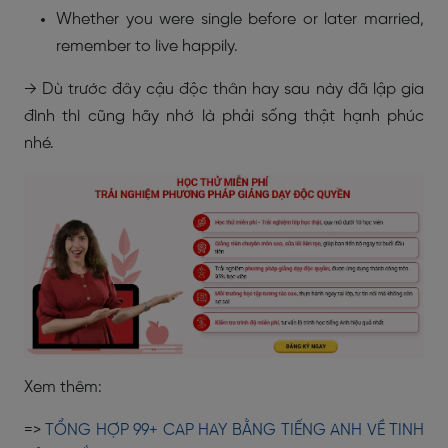
Whether you were single before or later married,
remember to live happily.
→ Dù trước đây cậu độc thân hay sau này đã lập gia
đình thì cũng hãy nhớ là phải sống thật hạnh phúc
nhé.
Xem thêm:
=>
TỔNG HỢP 99+ CAP HAY BẰNG TIẾNG ANH VỀ TINH