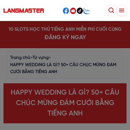
10 SLOTS HỌC THỬ TIẾNG ANH MIỄN PHÍ CUỐI CÙNG
ĐĂNG KÝ NGAY
Trang chủ
>
Từ vựng
>
HAPPY WEDDING LÀ GÌ? 50+ CÂU CHÚC MỪNG ĐÁM
CƯỚI BẰNG TIẾNG ANH
HAPPY WEDDING LÀ GÌ? 50+ CÂU
CHÚC MỪNG ĐÁM CƯỚI BẰNG
TIẾNG ANH