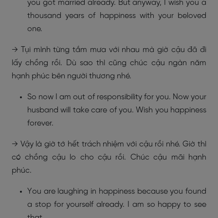
you got married already. But anyway, I wish you a
thousand years of happiness with your beloved
one.
→ Tụi mình từng tắm mưa với nhau mà giờ cậu đã đi
lấy chồng rồi. Dù sao thì cũng chúc cậu ngàn năm
hạnh phúc bên người thương nhé.
So now I am out of responsibility for you. Now your
husband will take care of you. Wish you happiness
forever.
→ Vậy là giờ tớ hết trách nhiệm với cậu rồi nhé. Giờ thì
có chồng cậu lo cho cậu rồi. Chúc cậu mãi hạnh
phúc.
You are laughing in happiness because you found
a stop for yourself already. I am so happy to see
that.