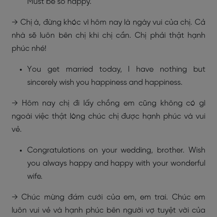
Must be so happy.
→ Chị à, đừng khóc vì hôm nay là ngày vui của chị. Cả
nhà sẽ luôn bên chị khi chị cần. Chị phải thật hạnh
phúc nhé!
You get married today, I have nothing but
sincerely wish you happiness and happiness.
→ Hôm nay chị đi lấy chồng em cũng không có gì
ngoài việc thật lòng chúc chị được hạnh phúc và vui
vẻ.
Congratulations on your wedding, brother. Wish
you always happy and happy with your wonderful
wife.
→ Chúc mừng đám cưới của em, em trai. Chúc em
luôn vui vẻ và hạnh phúc bên người vợ tuyệt vời của