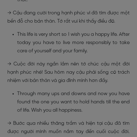
→ Cậu đang cười trong hạnh phúc vì đã tìm được một
bến đỗ cho bản thân. Tớ rất vui khi thấy điều đó.
This life is very short so I wish you a happy life. After
today you have to live more responsibly to take
care of yourself and your family.
→ Cuộc đời này ngắn lắm nên tớ chúc cậu một đời
hạnh phúc nhé! Sau hôm nay cậu phải sống có trách
nhiệm với bản thân và gia đình mình hơn đấy.
Through many ups and downs and now you have
found the one you want to hold hands till the end
of life. Wish you all happiness.
→ Bước qua nhiều thăng trầm và hiện tại cậu đã tìm
được người mình muốn nắm tay đến cuối cuộc đời.