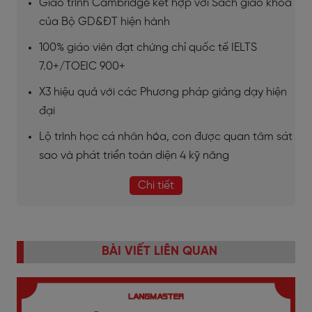
Giáo trình Cambridge kết hợp với Sách giáo khoa
của Bộ GD&ĐT hiện hành
100% giáo viên đạt chứng chỉ quốc tế IELTS
7.0+/TOEIC 900+
X3 hiệu quả với các Phương pháp giảng dạy hiện
đại
Lộ trình học cá nhân hóa, con được quan tâm sát
sao và phát triển toàn diện 4 kỹ năng
Chi tiết
BÀI VIẾT LIÊN QUAN