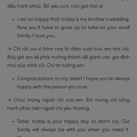
đều hạnh phúc. Bố yêu con, con gái nhỏ ạ!
I am so happy that today is my brother’s wedding.
Now you’ll have to grow up to take on your small
family. I trust you.
→ Chị rất vui vì hôm nay là đám cưới của em trai chị.
Bây giờ em sẽ phải trưởng thành để gánh vác gia đình
nhỏ của mình rồi. Chị tin tưởng em.
Congratulations to my sister! I hope you’re always
happy with the person you love.
→ Chúc mừng người chị của em. Em mong chị sống
hạnh phúc bên người chị yêu thương.
Sister, today is your happy day so don’t cry. Our
family will always be with you when you need it.