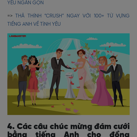
YÊU NGẮN GỌN
=>
THẢ THÍNH “CRUSH” NGAY VỚI 100+ TỪ VỰNG
TIẾNG ANH VỀ TÌNH YÊU
4. Các câu chúc mừng đám cưới
bằng tiếng Anh cho đồng