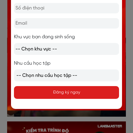
Congratulations. Wish you always happiness and
happiness till the end.
→ Chúc mừng đám cưới của anh. Chúc anh chị luôn
vui vẻ và hạnh phúc mãi sau này.
Khu vực bạn đang sinh sống
Nhu cầu học tập
Đăng ký ngay