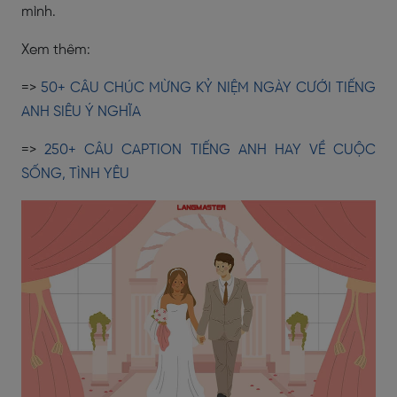
mình.
Xem thêm:
=>
50+ CÂU CHÚC MỪNG KỶ NIỆM NGÀY CƯỚI TIẾNG
ANH SIÊU Ý NGHĨA
=>
250+ CÂU CAPTION TIẾNG ANH HAY VỀ CUỘC
SỐNG, TÌNH YÊU