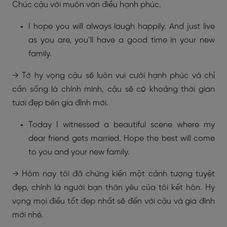
Chúc cậu với muôn vàn điều hạnh phúc.
I hope you will always laugh happily. And just live
as you are, you’ll have a good time in your new
family.
→ Tớ hy vọng cậu sẽ luôn vui cười hạnh phúc và chỉ
cần sống là chính mình, cậu sẽ có khoảng thời gian
tươi đẹp bên gia đình mới.
Today I witnessed a beautiful scene where my
dear friend gets married. Hope the best will come
to you and your new family.
→ Hôm nay tôi đã chứng kiến một cảnh tượng tuyệt
đẹp, chính là người bạn thân yêu của tôi kết hôn. Hy
vọng mọi điều tốt đẹp nhất sẽ đến với cậu và gia đình
mới nhé.