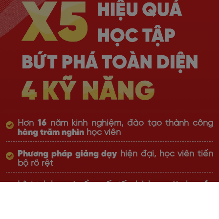
Hơn
16
năm kinh nghiệm, đào tạo thành công
hàng trăm nghìn
học viên
Phương pháp giảng dạy
hiện đại, học viên tiến
bộ rõ rệt
Lộ trình học
chuẩn quốc tế
, phù hợp với nhu cầu
thực tiễn
Giáo viên đạt chuẩn Quốc tế với
chất lượng top