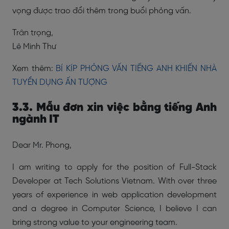
vọng được trao đổi thêm trong buổi phỏng vấn.
Trân trọng,
Lê Minh Thư
Xem thêm:
BÍ KÍP PHỎNG VẤN TIẾNG ANH KHIẾN NHÀ
TUYỂN DỤNG ẤN TƯỢNG
3.3. Mẫu đơn xin việc bằng tiếng Anh
ngành IT
Dear Mr. Phong,
I am writing to apply for the position of Full-Stack
Developer at Tech Solutions Vietnam. With over three
years of experience in web application development
and a degree in Computer Science, I believe I can
bring strong value to your engineering team.