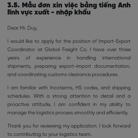
3.5. Mẫu đơn xin việc bằng tiếng Anh
lĩnh vực xuất - nhập khẩu
Dear Mr. Duy,
I would like to apply for the position of Import-Export
Coordinator at Global Freight Co. I have over three
years of experience in handling international
shipments, preparing export-import documentation,
and coordinating customs clearance procedures.
I am familiar with Incoterms, HS codes, and shipping
schedules. With a strong attention to detail and a
proactive attitude, I am confident in my ability to
manage the logistics process smoothly and efficiently.
Thank you for reviewing my application. I look forward
to contributing to your logistics team.