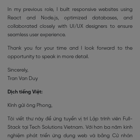
In my previous role, I built responsive websites using
React and Node.js, optimized databases, and
collaborated closely with UI/UX designers to ensure
seamless user experience.
Thank you for your time and I look forward to the
opportunity to speak in more detail.
Sincerely,
Tran Van Duy
Dịch tiếng Việt:
Kính gửi ông Phong,
Tôi viết thư này để ứng tuyển vị trí Lập trình viên Full-
Stack tại Tech Solutions Vietnam. Với hơn ba năm kinh
nghiệm phát triển ứng dụng web và bằng Cử nhân