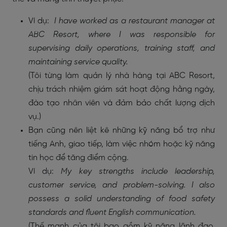
Ví dụ:
I have worked as a restaurant manager at
ABC Resort, where I was responsible for
supervising daily operations, training staff, and
maintaining service quality.
(Tôi từng làm quản lý nhà hàng tại ABC Resort,
chịu trách nhiệm giám sát hoạt động hằng ngày,
đào tạo nhân viên và đảm bảo chất lượng dịch
vụ.)
Bạn cũng nên liệt kê những kỹ năng bổ trợ như
tiếng Anh, giao tiếp, làm việc nhóm hoặc kỹ năng
tin học để tăng điểm cộng.
Ví dụ:
My key strengths include leadership,
customer service, and problem-solving. I also
possess a solid understanding of food safety
standards and fluent English communication.
(Thế mạnh của tôi bao gồm kỹ năng lãnh đạo,