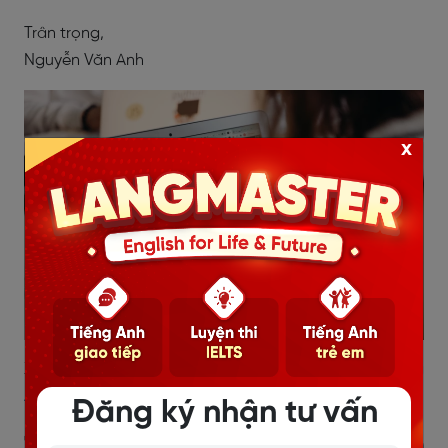
Trân trọng,
Nguyễn Văn Anh
x
Xem thêm:
5 Hội thoại phỏng vấn xin việc bằng tiếng
Anh hay nhất kèm bản dịch
Đăng ký nhận tư vấn
3.2. Mẫu đơn xin việc bằng tiếng Anh