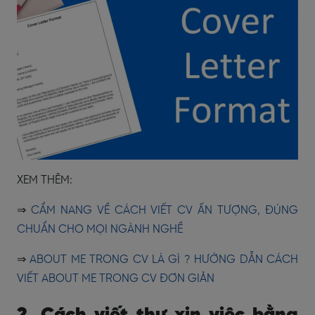
XEM THÊM:
⇒
CẨM NANG VỀ CÁCH VIẾT CV ẤN TƯỢNG, ĐÚNG
CHUẨN CHO MỌI NGÀNH NGHỀ
⇒
ABOUT ME TRONG CV LÀ GÌ ? HƯỚNG DẪN CÁCH
VIẾT ABOUT ME TRONG CV ĐƠN GIẢN