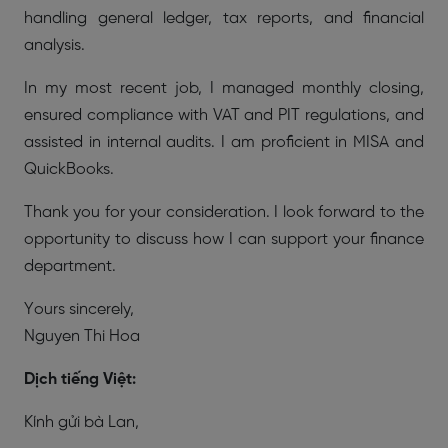
handling general ledger, tax reports, and financial
analysis.
In my most recent job, I managed monthly closing,
ensured compliance with VAT and PIT regulations, and
assisted in internal audits. I am proficient in MISA and
QuickBooks.
Thank you for your consideration. I look forward to the
opportunity to discuss how I can support your finance
department.
Yours sincerely,
Nguyen Thi Hoa
Dịch tiếng Việt:
Kính gửi bà Lan,