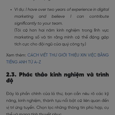
Ví dụ:
I have over two years of experience in digital
marketing and believe I can contribute
significantly to your team.
(Tôi có hơn hai năm kinh nghiệm trong lĩnh vực
marketing số và tin rằng mình có thể đóng góp
tích cực cho đội ngũ của quý công ty.)
Xem thêm:
CÁCH VIẾT THƯ GIỚI THIỆU XIN VIỆC BẰNG
TIẾNG ANH TỪ A-Z
2.3. Phác thảo kinh nghiệm và trình
độ
Đây là phần chính của lá thư, bạn cần nêu rõ các kỹ
năng, kinh nghiệm, thành tựu nổi bật có liên quan đến
vị trí ứng tuyển. Chọn lọc những thông tin phù hợp, cụ
thể và mang tính thuyết phục.