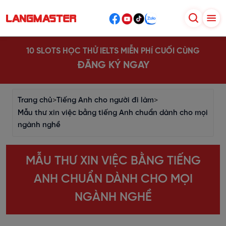
10 SLOTS HỌC THỬ IELTS MIỄN PHÍ CUỐI CÙNG
ĐĂNG KÝ NGAY
Trang chủ
>
Tiếng Anh cho người đi làm
>
Mẫu thư xin việc bằng tiếng Anh chuẩn dành cho mọi
ngành nghề
MẪU THƯ XIN VIỆC BẰNG TIẾNG
ANH CHUẨN DÀNH CHO MỌI
NGÀNH NGHỀ