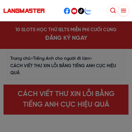
10 SLOTS HỌC THỬ IELTS MIỄN PHÍ CUỐI CÙNG
ĐĂNG KÝ NGAY
Trang chủ
>
Tiếng Anh cho người đi làm
>
CÁCH VIẾT THƯ XIN LỖI BẰNG TIẾNG ANH CỰC HIỆU
QUẢ
CÁCH VIẾT THƯ XIN LỖI BẰNG
TIẾNG ANH CỰC HIỆU QUẢ