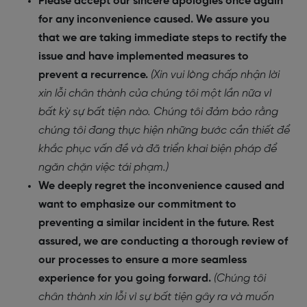
Please accept our sincere apologies once again
for any inconvenience caused. We assure you
that we are taking immediate steps to rectify the
issue and have implemented measures to
prevent a recurrence.
(Xin vui lòng chấp nhận lời
xin lỗi chân thành của chúng tôi một lần nữa vì
bất kỳ sự bất tiện nào. Chúng tôi đảm bảo rằng
chúng tôi đang thực hiện những bước cần thiết để
khắc phục vấn đề và đã triển khai biện pháp để
ngăn chặn việc tái phạm.)
We deeply regret the inconvenience caused and
want to emphasize our commitment to
preventing a similar incident in the future. Rest
assured, we are conducting a thorough review of
our processes to ensure a more seamless
experience for you going forward.
(Chúng tôi
chân thành xin lỗi vì sự bất tiện gây ra và muốn