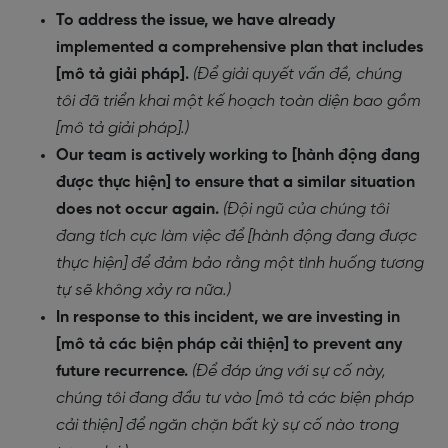
To address the issue, we have already
implemented a comprehensive plan that includes
[mô tả giải pháp].
(Để giải quyết vấn đề, chúng
tôi đã triển khai một kế hoạch toàn diện bao gồm
[mô tả giải pháp].)
Our team is actively working to [hành động đang
được thực hiện] to ensure that a similar situation
does not occur again.
(Đội ngũ của chúng tôi
đang tích cực làm việc để [hành động đang được
thực hiện] để đảm bảo rằng một tình huống tương
tự sẽ không xảy ra nữa.)
In response to this incident, we are investing in
[mô tả các biện pháp cải thiện] to prevent any
future recurrence.
(Để đáp ứng với sự cố này,
chúng tôi đang đầu tư vào [mô tả các biện pháp
cải thiện] để ngăn chặn bất kỳ sự cố nào trong