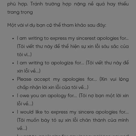
phù hợp. Tránh trường hợp nặng nề quá hay thiếu
trang trọng
Một vài ví dụ bạn có thể tham khảo sau đây:
I am writing to express my sincerest apologies for…
(Tôi viết thư này để thể hiện sự xin lỗi sâu sắc của
tôi vì…)
I am writing to apologize for... (Tôi viết thư này để
xin lỗi về...)
Please accept my apologies for... (Xin vui lòng
chấp nhận lời xin lỗi của tôi về...)
I owe you an apology for... (Tôi nợ bạn một lời xin
lỗi về...)
I would like to express my sincere apologies for...
(Tôi muốn bày tỏ sự xin lỗi chân thành của mình
về...)