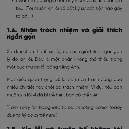
I want to apologize for any inconvenience caused
by... (Tôi muốn xin lỗi về bất kỳ sự bất tiện nào gây
ra bởi...)
1.4. Nhận trách nhiệm và giải thích
ngắn gọn
Sau khi chân thành xin lỗi, bạn nên giải thích ngắn gọn
lý do xin lỗi. Đây là một phần không thể thiếu trong
một bức thư xin lỗi bằng tiếng Anh.
Một điều quan trọng đó là bạn nên tránh dùng quá
nhiều chi tiết hay chối bỏ trách nhiệm. Ví dụ, nếu bạn
muốn xin lỗi vì đã bị trễ hẹn, bạn có thể viết
"I am sorry for being late to our meeting earlier today
due to [lý do bị trễ hẹn]".