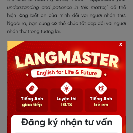
understanding and patience in this matter,"
để thể
hiện lòng biết ơn của mình đối với người nhận thư.
Ngoài ra, bạn cũng có thể chúc tốt đẹp đối với người
nhận thư trong tương lai.
x
8. Thông tin liên hệ (Contact):
Cung cấp thông tin liên hệ để khách hàng có thể liên
lạc lại nếu cần thiết.
9. Chữ ký hoặc tên công ty
Kết thúc thư bằng chữ ký của người viết hoặc chữ ký
của đội ngũ đại diện của doanh nghiệp (nếu có).
Đăng ký nhận tư vấn