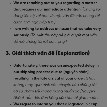
We are reaching out to you regarding a matter
that requires our immediate attention.
(Chúng tôi
đang liên hệ với bạn về một vấn đề cần chúng tôi
quan tâm ngay lập tức.)
I am writing to address an issue that we take very
seriously.
(Tôi viết thư này để giải quyết một vấn
đề mà chúng tôi rất coi trọng.)
3. Giải thích vấn đề (Explanation)
Unfortunately, there was an unexpected delay in
our shipping process due to [nguyên nhân],
resulting in the late arrival of your order.
(Thật
không may, quá trình vận chuyển của chúng tôi
có sự chậm trễ không mong muốn do [Nguyên
Nhân], dẫn đến đơn hàng của bạn bị giao muộn.)
We regret to inform you that a logistical hiccup