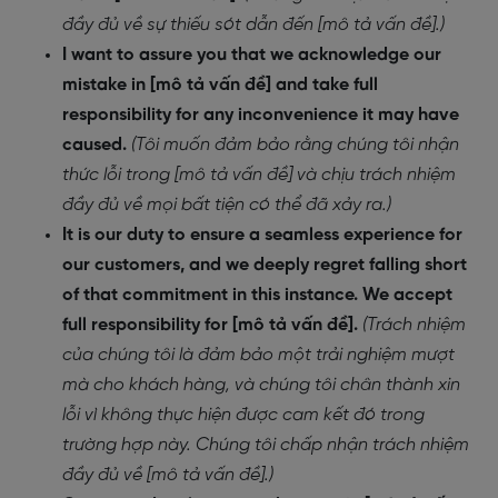
đầy đủ về sự thiếu sót dẫn đến [mô tả vấn đề].)
I want to assure you that we acknowledge our
mistake in [mô tả vấn đề] and take full
responsibility for any inconvenience it may have
caused.
(Tôi muốn đảm bảo rằng chúng tôi nhận
thức lỗi trong [mô tả vấn đề] và chịu trách nhiệm
đầy đủ về mọi bất tiện có thể đã xảy ra.)
It is our duty to ensure a seamless experience for
our customers, and we deeply regret falling short
of that commitment in this instance. We accept
full responsibility for [mô tả vấn đề].
(Trách nhiệm
của chúng tôi là đảm bảo một trải nghiệm mượt
mà cho khách hàng, và chúng tôi chân thành xin
lỗi vì không thực hiện được cam kết đó trong
trường hợp này. Chúng tôi chấp nhận trách nhiệm
đầy đủ về [mô tả vấn đề].)