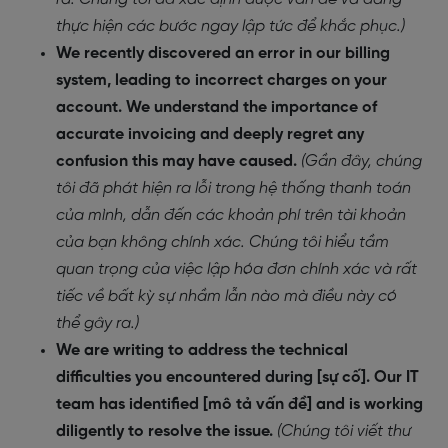
thực hiện các bước ngay lập tức để khắc phục.)
We recently discovered an error in our billing
system, leading to incorrect charges on your
account. We understand the importance of
accurate invoicing and deeply regret any
confusion this may have caused.
(Gần đây, chúng
tôi đã phát hiện ra lỗi trong hệ thống thanh toán
của mình, dẫn đến các khoản phí trên tài khoản
của bạn không chính xác. Chúng tôi hiểu tầm
quan trọng của việc lập hóa đơn chính xác và rất
tiếc về bất kỳ sự nhầm lẫn nào mà điều này có
thể gây ra.)
We are writing to address the technical
difficulties you encountered during [sự cố]. Our IT
team has identified [mô tả vấn đề] and is working
diligently to resolve the issue.
(Chúng tôi viết thư