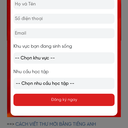
Khu vực bạn đang sinh sống
>> ĐĂNG KÝ CÁC KHOÁ HỌC TIẾNG ANH
Khóa học tiếng Anh giao tiếp TRỰC TUYẾN 1 kèm 1
Khóa học tiếng Anh giao tiếp dành riêng cho
Nhu cầu học tập
người đi làm
Khóa học tiếng Anh giao tiếp TRỰC TUYẾN NHÓM
Test trình độ tiếng Anh miễn phí
Đăng ký nhận tài liệu tiếng Anh
Đăng ký ngay
Xem thêm
==>
CÁCH VIẾT THƯ MỜI BẰNG TIẾNG ANH