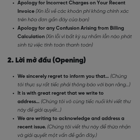
Apology for Incorrect Charges on Your Recent
Invoice
(Xin lỗi về các khoản phí không chính xác
trên hóa đơn gần đây của bạn)
Apology for any Confusion Arising from Billing
Calculation
(Xin lỗi vì bất kỳ sự nhầm lẫn nào phát
sinh từ việc tính toán thanh toán)
2. Lời mở đầu (Opening)
We sincerely regret to inform you that…
(Chúng
tôi thực sự rất tiếc phải thông báo với bạn rằng…)
It is with great regret that we write to
address…
(Chúng tôi vô cùng tiếc nuối khi viết thư
này để giải quyết…)
We are writing to acknowledge and address a
recent issue.
(Chúng tôi viết thư này để thừa nhận
và giải quyết một vấn đề gần đây.)