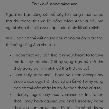
Thư xin lỗi bằng tiếng Anh
Ngoài ra, bạn cũng có thể bày tỏ mong muốn được
tha thứ trong thư xin lỗi bằng tiếng Anh và cầu xin
người nhận thư hiểu và chấp nhận lời xin lỗi của mình.
Ví dụ, bạn có thể viết những câu mong muốn được tha
thứ bằng tiếng Anh như sau:
I hope that you can find it in your heart to forgive
me for my mistake. (Tôi hy vọng bạn có thể tìm
thấy trong trái tim mình để tha thứ cho tôi)
I am truly sorry and I hope you can accept my
sincere apology. (Tôi thực sự xin lỗi và tôi hy vọng
bạn có thể cấp nhận lời xin lỗi chân thành của tôi)
I deeply regret any inconvenience or frustration
that I may have caused you and I sincerely hope
that you can forgive me. (Tôi rất tiếc về bất kỳ sự