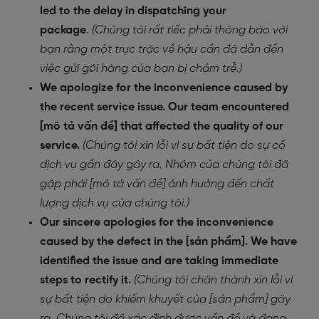
led to the delay in dispatching your
package
.
(Chúng tôi rất tiếc phải thông báo với
bạn rằng một trục trặc về hậu cần đã dẫn đến
việc gửi gói hàng của bạn bị chậm trễ.)
We apologize for the inconvenience caused by
the recent service issue. Our team encountered
[mô tả vấn đề] that affected the quality of our
service.
(Chúng tôi xin lỗi vì sự bất tiện do sự cố
dịch vụ gần đây gây ra. Nhóm của chúng tôi đã
gặp phải [mô tả vấn đề] ảnh hưởng đến chất
lượng dịch vụ của chúng tôi.)
Our sincere apologies for the inconvenience
caused by the defect in the [sản phẩm]. We have
identified the issue and are taking immediate
steps to rectify it.
(Chúng tôi chân thành xin lỗi vì
sự bất tiện do khiếm khuyết của [sản phẩm] gây
ra. Chúng tôi đã xác định được vấn đề và đang