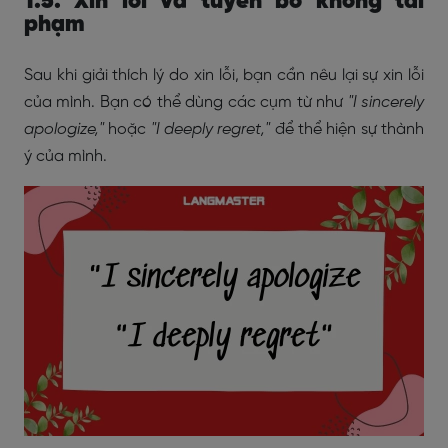
1.5. Xin lỗi và tuyên bố không tái
phạm
Sau khi giải thích lý do xin lỗi, bạn cần nêu lại sự xin lỗi
của mình. Bạn có thể dùng các cụm từ như
"I sincerely
apologize,"
hoặc
"I deeply regret,"
để thể hiện sự thành
ý của mình.