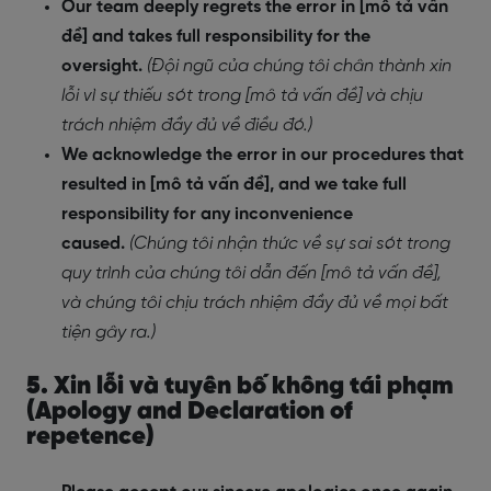
Our team deeply regrets the error in [mô tả vấn
đề] and takes full responsibility for the
oversight.
(Đội ngũ của chúng tôi chân thành xin
lỗi vì sự thiếu sót trong [mô tả vấn đề] và chịu
trách nhiệm đầy đủ về điều đó.)
We acknowledge the error in our procedures that
resulted in [mô tả vấn đề], and we take full
responsibility for any inconvenience
caused.
(Chúng tôi nhận thức về sự sai sót trong
quy trình của chúng tôi dẫn đến [mô tả vấn đề],
và chúng tôi chịu trách nhiệm đầy đủ về mọi bất
tiện gây ra.)
5. Xin lỗi và tuyên bố không tái phạm
(Apology and Declaration of
repetence)