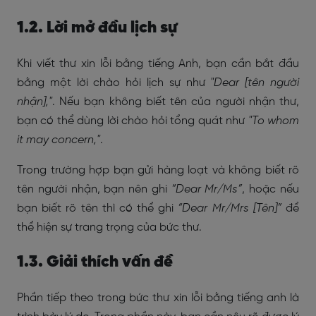
1.2. Lời mở đầu lịch sự
Khi viết thư xin lỗi bằng tiếng Anh, bạn cần bắt đầu
bằng một lời chào hỏi lịch sự như
"Dear [tên người
nhận],"
. Nếu bạn không biết tên của người nhận thư,
bạn có thể dùng lời chào hỏi tổng quát như
"To whom
it may concern,"
.
Trong trường hợp bạn gửi hàng loạt và không biết rõ
tên người nhận, bạn nên ghi
“Dear Mr/Ms”
, hoặc nếu
bạn biết rõ tên thì có thể ghi
“Dear Mr/Mrs [Tên]”
để
thể hiện sự trang trọng của bức thư.
1.3. Giải thích vấn đề
Phần tiếp theo trong bức thư xin lỗi bằng tiếng anh là