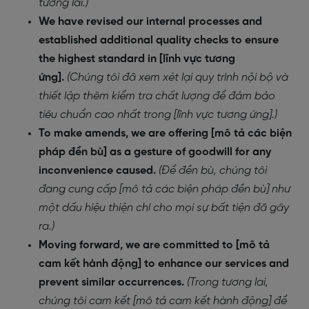
tương lai.)
We have revised our internal processes and
established additional quality checks to ensure
the highest standard in [lĩnh vực tương
ứng].
(Chúng tôi đã xem xét lại quy trình nội bộ và
thiết lập thêm kiểm tra chất lượng để đảm bảo
tiêu chuẩn cao nhất trong [lĩnh vực tương ứng].)
To make amends, we are offering [mô tả các biện
pháp đền bù] as a gesture of goodwill for any
inconvenience caused.
(Để đền bù, chúng tôi
đang cung cấp [mô tả các biện pháp đền bù] như
một dấu hiệu thiện chí cho mọi sự bất tiện đã gây
ra.)
Moving forward, we are committed to [mô tả
cam kết hành động] to enhance our services and
prevent similar occurrences.
(Trong tương lai,
chúng tôi cam kết [mô tả cam kết hành động] để