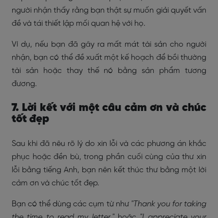
người nhận thấy rằng bạn thật sự muốn giải quyết vấn
đề và tái thiết lập mối quan hệ với họ.
Ví dụ, nếu bạn đã gây ra mất mát tài sản cho người
nhận, bạn có thể đề xuất một kế hoạch để bồi thường
tài sản hoặc thay thế nó bằng sản phẩm tương
đương.
7. Lời kết với một câu cảm ơn và chúc
tốt đẹp
Sau khi đã nêu rõ lý do xin lỗi và các phương án khắc
phục hoặc đền bù, trong phần cuối cùng của thư xin
lỗi bằng tiếng Anh, bạn nên kết thúc thư bằng một lời
cảm ơn và chúc tốt đẹp.
Bạn có thể dùng các cụm từ như
"Thank you for taking
the time to read my letter,"
hoặc
"I appreciate your