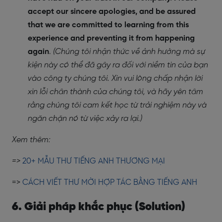
accept our sincere apologies, and be assured
that we are committed to learning from this
experience and preventing it from happening
again
.
(Chúng tôi nhận thức về ảnh hưởng mà sự
kiện này có thể đã gây ra đối với niềm tin của bạn
vào công ty chúng tôi. Xin vui lòng chấp nhận lời
xin lỗi chân thành của chúng tôi, và hãy yên tâm
rằng chúng tôi cam kết học từ trải nghiệm này và
ngăn chặn nó từ việc xảy ra lại.)
Xem thêm:
=>
20+ MẪU THƯ TIẾNG ANH THƯƠNG MẠI
=>
CÁCH VIẾT THƯ MỜI HỢP TÁC BẰNG TIẾNG ANH
6. Giải pháp khắc phục (Solution)