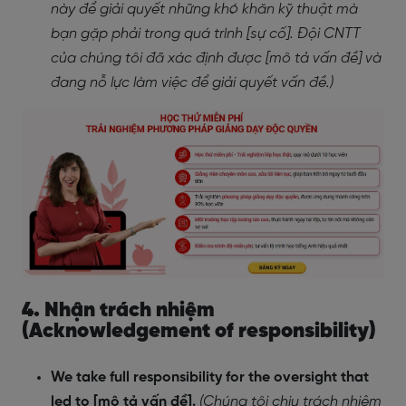
này để giải quyết những khó khăn kỹ thuật mà
bạn gặp phải trong quá trình [sự cố]. Đội CNTT
của chúng tôi đã xác định được [mô tả vấn đề] và
đang nỗ lực làm việc để giải quyết vấn đề.)
4. Nhận trách nhiệm
(Acknowledgement of responsibility)
We take full responsibility for the oversight that
led to [mô tả vấn đề].
(Chúng tôi chịu trách nhiệm