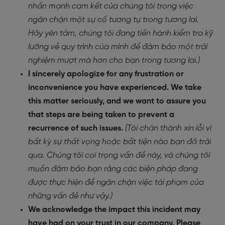
nhấn mạnh cam kết của chúng tôi trong việc
ngăn chặn một sự cố tương tự trong tương lai.
Hãy yên tâm, chúng tôi đang tiến hành kiểm tra kỹ
lưỡng về quy trình của mình để đảm bảo một trải
nghiệm mượt mà hơn cho bạn trong tương lai.)
I sincerely apologize for any frustration or
inconvenience you have experienced. We take
this matter seriously, and we want to assure you
that steps are being taken to prevent a
recurrence of such issues.
(Tôi chân thành xin lỗi vì
bất kỳ sự thất vọng hoặc bất tiện nào bạn đã trải
qua. Chúng tôi coi trọng vấn đề này, và chúng tôi
muốn đảm bảo bạn rằng các biện pháp đang
được thực hiện để ngăn chặn việc tái phạm của
những vấn đề như vậy.)
We acknowledge the impact this incident may
have had on your trust in our company. Please