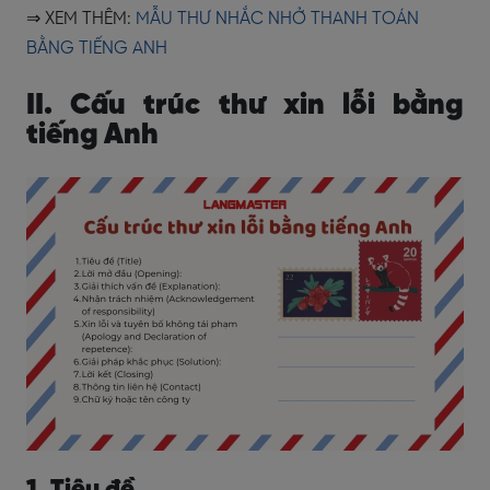
⇒ XEM THÊM:
MẪU THƯ NHẮC NHỞ THANH TOÁN
BẰNG TIẾNG ANH
II. Cấu trúc thư xin lỗi bằng
tiếng Anh