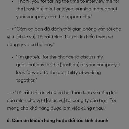
"Thank you for taking the time to interview me for
the [position] role. I enjoyed learning more about
your company and the opportunity."
--> "Cảm ơn bạn đã dành thời gian phỏng vấn tôi cho
vị trí [chức vụ]. Tôi rất thích thú khi tìm hiểu thêm về
công ty và cơ hội này."
"I’m grateful for the chance to discuss my
qualifications for the [position] at your company. I
look forward to the possibility of working
together."
--> "Tôi rất biết ơn vì có cơ hội thảo luận về năng lực
của mình cho vị trí [chức vụ] tại công ty của bạn. Tôi
mong chờ khả năng được làm việc cùng nhau."
6. Cảm ơn khách hàng hoặc đối tác kinh doanh