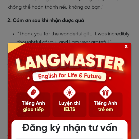
không thể hoàn thành nếu không có bạn."
2. Cảm ơn sau khi nhận được quà
"Thank you for the wonderful gift. It was incredibly
thoughtful of you, and I am very grateful."
x
--> "Cảm ơn bạn vì món quà tuyệt vời. Bạn đã rất chu
đáo và tôi rất biết ơn bạn."
"Your gift was such a pleasant surprise, and it
brought a big smile to my face. Thank you for your
kindness."
--> "Món quà của bạn là một bất ngờ thú vị và đã
mang lại nụ cười cho tôi. Cảm ơn bạn vì sự tử tế của
mình."
Đăng ký nhận tư vấn
3. Cảm ơn sau khi tham gia sự kiện hoặc buổi họp