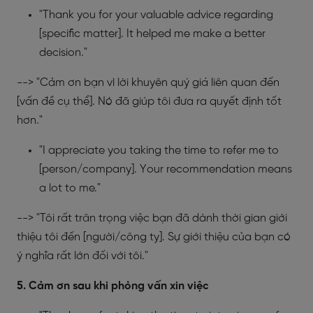
"Thank you for your valuable advice regarding
[specific matter]. It helped me make a better
decision."
--> "Cảm ơn bạn vì lời khuyên quý giá liên quan đến
[vấn đề cụ thể]. Nó đã giúp tôi đưa ra quyết định tốt
hơn."
"I appreciate you taking the time to refer me to
[person/company]. Your recommendation means
a lot to me."
--> "Tôi rất trân trọng việc bạn đã dành thời gian giới
thiệu tôi đến [người/công ty]. Sự giới thiệu của bạn có
ý nghĩa rất lớn đối với tôi."
5. Cảm ơn sau khi phỏng vấn xin việc