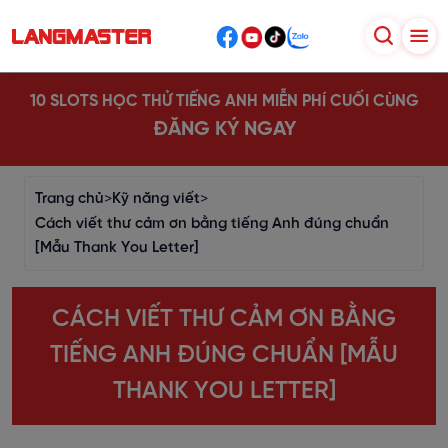
10 SLOTS HỌC THỬ TIẾNG ANH MIỄN PHÍ CUỐI CÙNG
ĐĂNG KÝ NGAY
Trang chủ
>
Kỹ năng viết
>
Cách viết thư cảm ơn bằng tiếng Anh đúng chuẩn
[Mẫu Thank You Letter]
CÁCH VIẾT THƯ CẢM ƠN BẰNG
TIẾNG ANH ĐÚNG CHUẨN [MẪU
THANK YOU LETTER]