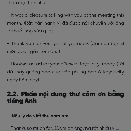
thân mật hơn như:
+ It was a pleasure talking with you at the meeting this
month. (Rất hân hạnh vì đã được nói chuyện với ông
tại buổi họp vừa qua)
+ Thank you for your gift of yesteday. (Cảm ơn bạn vì
món quà ngày hôm qua)
+ I looked an ad for your office in Royal city today. (Tôi
đã thấy quảng cáo của văn phòng bạn ở Royal city
ngày hôm nay)
2.2. Phần nội dung
thư cảm ơn bằng
tiếng Anh
- Nêu lý do viết thư cảm ơn:
+ Thanks so much for…(Cảm ơn ông/bà rất nhiều vì….)