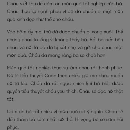
Cháu viết thư để cảm ơn món quà tốt nghiệp của bà.
Cháu thực sự hạnh phúc vì đã đã chuẩn bị một món
quà xinh đẹp như thế cho cháu.
Vào hôm ấy mọi thứ đã được chuẩn bị xong xuôi. Thế
nhưng cháu lo lắng vì không thấy bà. Rồi bố đến bên
cháu và nói là bà đã bị sốt nhẹ và gửi cho cháu một
món quà. Cháu đã mong rằng bà sẽ khoẻ hơn.
Món quà tốt nghiệp thực sự làm cháu rất hạnh phúc.
Đó là tiểu thuyết Cuốn theo chiều gió mà cháu muốn
có từ lâu. Cháu đã rất ngạc nhiên khi bà biết được
quyển tiểu thuyết cháu yêu thích. Cháu sẽ đọc nó thật
tốt.
Cảm ơn bà rất nhiều vì món quà rất ý nghĩa. Cháu sẽ
đến thăm bà sớm nhất có thể. Hi vọng bà sẽ sớm hồi
phục.