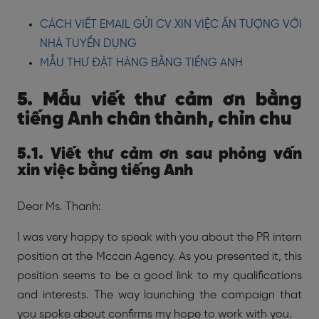
CÁCH VIẾT EMAIL GỬI CV XIN VIỆC ẤN TƯỢNG VỚI
NHÀ TUYỂN DỤNG
MẪU THƯ ĐẶT HÀNG BẰNG TIẾNG ANH
5. Mẫu viết thư cảm ơn bằng
tiếng Anh chân thành, chỉn chu
5.1. Viết thư cảm ơn sau phỏng vấn
xin việc bằng tiếng Anh
Dear Ms. Thanh:
I was very happy to speak with you about the PR intern
position at the Mccan Agency. As you presented it, this
position seems to be a good link to my qualifications
and interests. The way launching the campaign that
you spoke about confirms my hope to work with you.