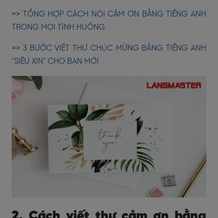
=>
TỔNG HỢP CÁCH NÓI CẢM ƠN BẰNG TIẾNG ANH
TRONG MỌI TÌNH HUỐNG
=>
3 BƯỚC VIẾT THƯ CHÚC MỪNG BẰNG TIẾNG ANH
"SIÊU XỊN" CHO BẠN MỚI
2. Cách viết thư cảm ơn bằng