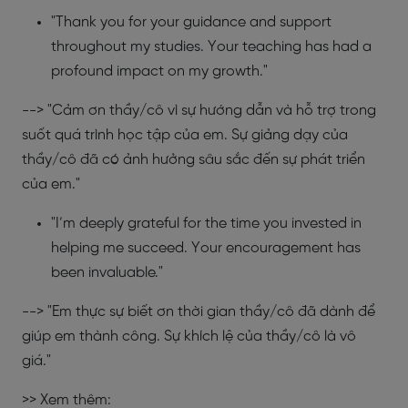
"Thank you for your guidance and support
throughout my studies. Your teaching has had a
profound impact on my growth."
--> "Cảm ơn thầy/cô vì sự hướng dẫn và hỗ trợ trong
suốt quá trình học tập của em. Sự giảng dạy của
thầy/cô đã có ảnh hưởng sâu sắc đến sự phát triển
của em."
"I’m deeply grateful for the time you invested in
helping me succeed. Your encouragement has
been invaluable."
--> "Em thực sự biết ơn thời gian thầy/cô đã dành để
giúp em thành công. Sự khích lệ của thầy/cô là vô
giá."
>> Xem thêm: