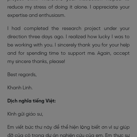
reduce my stress of doing it alone. I appreciate your
expertise and enthusiasm.
I had completed the research project under your
direction three days ago. I realized how lucky I was to
be working with you. I sincerely thank you for your help
and for spending time to support me. Again, accept
my sincere thanks, please!
Best regards,
Khanh Linh.
Dịch nghĩa tiếng Việt:
Kính gửi giáo sư,
Em viết bức thư này để thể hiện lòng biết ơn vì sự giúp
đỡ của cô trong dự án nghiên cứu của em. Em thực sự