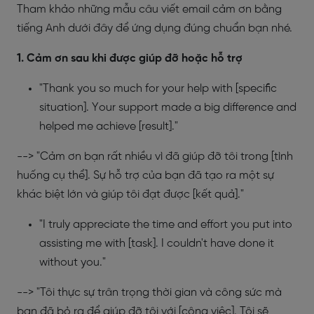
Tham khảo những mẫu câu viết email cảm ơn bằng
tiếng Anh dưới đây để ứng dụng đúng chuẩn bạn nhé.
1. Cảm ơn sau khi được giúp đỡ hoặc hỗ trợ
"Thank you so much for your help with [specific
situation]. Your support made a big difference and
helped me achieve [result]."
--> "Cảm ơn bạn rất nhiều vì đã giúp đỡ tôi trong [tình
huống cụ thể]. Sự hỗ trợ của bạn đã tạo ra một sự
khác biệt lớn và giúp tôi đạt được [kết quả]."
"I truly appreciate the time and effort you put into
assisting me with [task]. I couldn't have done it
without you."
--> "Tôi thực sự trân trọng thời gian và công sức mà
bạn đã bỏ ra để giúp đỡ tôi với [công việc]. Tôi sẽ