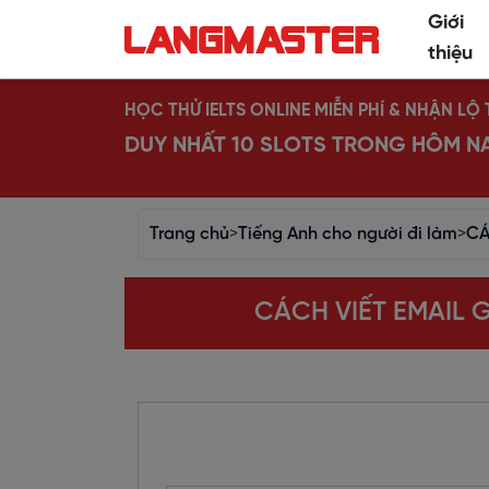
Giới
thiệu
HỌC THỬ IELTS ONLINE MIỄN PHÍ & NHẬN L
DUY NHẤT 10 SLOTS TRONG HÔM N
Trang chủ
>
Tiếng Anh cho người đi làm
>
CÁ
CÁCH VIẾT EMAIL 