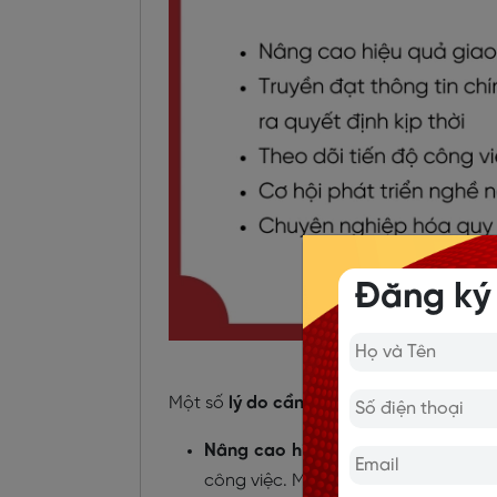
Đăng ký
Lý do cần viết email
Một số
lý do cần viết email báo cáo b
Nâng cao hiệu quả giao tiếp
: Ema
công việc. Mọi thông tin quan trọng