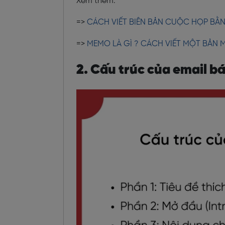
Xem thêm:
=>
CÁCH VIẾT BIÊN BẢN CUỘC HỌP BẰN
=>
MEMO LÀ GÌ ? CÁCH VIẾT MỘT BẢN
2. Cấu trúc của email b