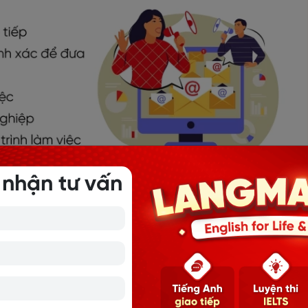
 nhận tư vấn
 báo cáo bằng tiếp Anh gửi sếp chuyên nghiệp
ằng tiếng Anh một cách chuyên nghiệp
:
il báo cáo có thể được coi là một phương thức giao tiếp tr
 nên được viết bằng email để được lưu trữ và làm căn cứ để g