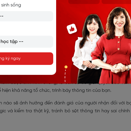
 sinh sống
đưa ra quyết định kịp thời
: Một email báo cáo bằng tiếng 
g tin quan trọng, bối cảnh và các vấn đề cần chú ý. Điều 
 lược hoặc đưa ra các phương án xử lý đúng đắn kịp thời.
o tiến độ công việc theo định kỳ giúp bạn và người nhận đều
c, từ đó có những điều chỉnh cần thiết.
ng con số về thành tích hay tiến độ công việc có thể là cơ sở
nắm bắt cơ hội thăng tiến và chứng minh năng lực. Ngoài 
ng ký ngay
ũng phần nào thể hiện tư duy và phong cách làm việc của bạ
iệc
: Mọi thông tin quan trọng được thông báo và trao đổi 
nắm được tình hình chung, là căn cứ để giải quyết các vấn
 hiện khả năng tổ chức, trình bày thông tin của bạn.
n nào sẽ ảnh hưởng đến đánh giá của người nhận đối với b
ic và kiểm tra thật kỹ, tránh bỏ sót thông tin hay sai chính