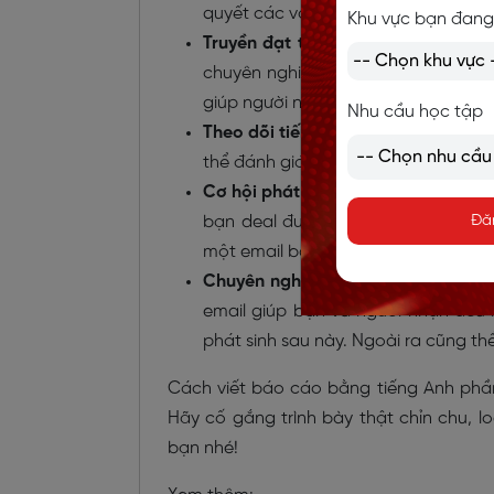
quyết các vấn đề phát sinh.
Khu vực bạn đang
Truyền đạt thông tin chính xác để 
chuyên nghiệp phải làm rõ các thôn
giúp người nhận có điều chỉnh chiến
Nhu cầu học tập
Theo dõi tiến độ công việc
: Báo cá
thể đánh giá được hiệu quả công việ
Cơ hội phát triển nghề nghiệp
: Nhữ
bạn deal được mức lương tốt hơn, 
Đă
một email báo cáo chuyên nghiệp c
Chuyên nghiệp hóa quy trình làm v
email giúp bạn và người nhận đều 
phát sinh sau này. Ngoài ra cũng thể
Cách viết báo cáo bằng tiếng Anh phầ
Hãy cố gắng trình bày thật chỉn chu, log
bạn nhé!