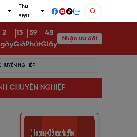
Thư
viện
2
13
59
46
Nhận ưu đãi
gày
Giờ
Phút
Giây
CHUYÊN NGHIỆP
ANH CHUYÊN NGHIỆP