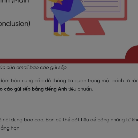
úc của email báo cáo gửi sếp
đảm bảo cung cấp đủ thông tin quan trọng một cách rõ rà
o cáo gửi sếp bằng tiếng Anh
tiêu chuẩn.
ả nội dung báo cáo. Bạn có thể đặt tiêu đề bằng những từ k
hẳng hạn: