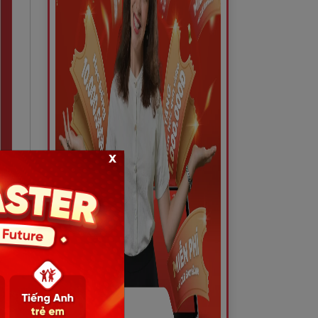
x
ong
iải