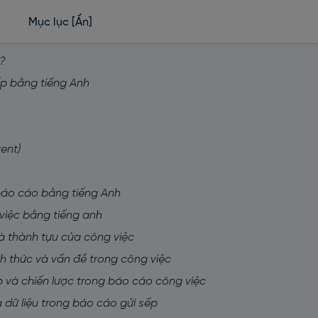
Mục lục
[Ẩn]
ì?
ếp bằng tiếng Anh
ent)
 báo cáo bằng tiếng Anh
 việc bằng tiếng anh
và thành tựu của công việc
ch thức và vấn đề trong công việc
áp và chiến lược trong báo cáo công việc
và dữ liệu trong báo cáo gửi sếp