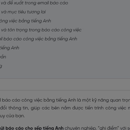
i và đề xuất trong email báo cáo
 và mục tiêu tương lai
công việc bằng tiếng Anh
ơn và tôn trọng trong báo cáo công việc
l báo cáo công việc bằng tiếng Anh
tiếng Anh
uần
g
il báo cáo công việc bằng tiếng Anh là một kỹ năng quan trọ
 đổi thông tin, giúp các bên nắm được tiến trình công việc
duy của bạn.
gửi báo cáo cho sếp tiếng Anh
chuyên nghiệp, “ghi điểm” với 