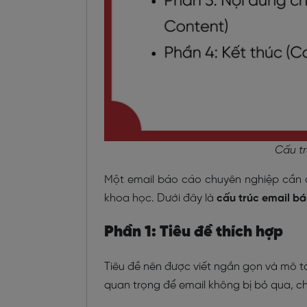
Cấu tr
Một email báo cáo chuyên nghiệp cần 
khoa học. Dưới đây là
cấu trúc email bá
Phần 1: Tiêu đề thích hợp
Tiêu đề nên được viết ngắn gọn và mô t
quan trọng để email không bị bỏ qua, c