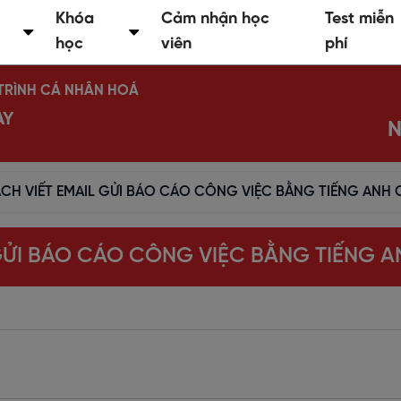
Khóa
Cảm nhận học
Test miễn
học
viên
phí
Ộ TRÌNH CÁ NHÂN HOÁ
AY
N
CH VIẾT EMAIL GỬI BÁO CÁO CÔNG VIỆC BẰNG TIẾNG ANH 
GỬI BÁO CÁO CÔNG VIỆC BẰNG TIẾNG 