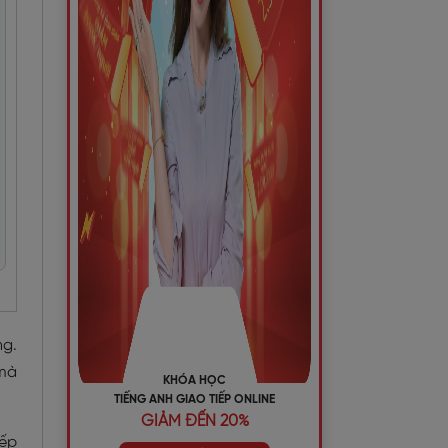
ng.
 mà
KHÓA HỌC
TIẾNG ANH GIAO TIẾP ONLINE
GIẢM ĐẾN 20%
sếp