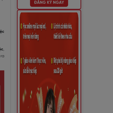
ĐĂNG KÝ NGAY
iệc
ệc
,
 ra