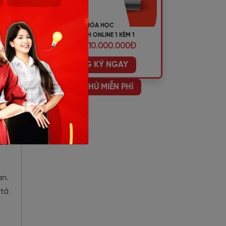
Anh
KHÓA HỌC
này
TIẾNG ANH ONLINE 1 KÈM 1
ƯU ĐÃI 10.000.000Đ
 có
ĐĂNG KÝ NGAY
HỌC THỬ MIỄN PHÍ
 để
ra,
n.
qua
 đề
ạn.
 tả