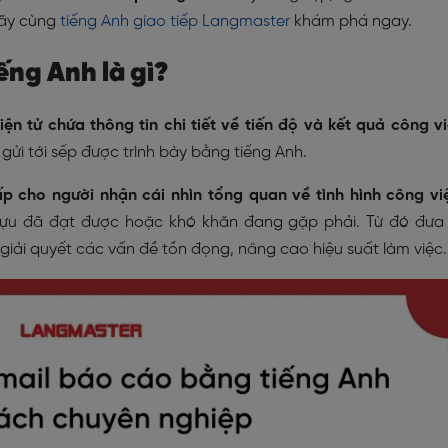
 Hãy cùng
tiếng Anh giao tiếp Langmaster
khám phá ngay.
ếng Anh là gì?
ện tử chứa thông tin chi tiết về tiến độ và kết quả công v
gửi tới sếp được trình bày bằng tiếng Anh.
p cho người nhận cái nhìn tổng quan về tình hình công vi
tựu đã đạt được hoặc khó khăn đang gặp phải. Từ đó đưa
 giải quyết các vấn đề tồn đọng, nâng cao hiệu suất làm việc.