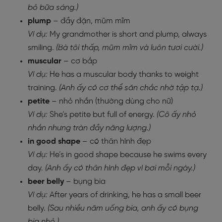
bỏ bữa sáng.)
plump
– đầy đặn, mũm mĩm
Ví dụ:
My grandmother is short and plump, always
smiling.
(Bà tôi thấp, mũm mĩm và luôn tươi cười.)
muscular
– cơ bắp
Ví dụ:
He has a muscular body thanks to weight
training.
(Anh ấy có cơ thể săn chắc nhờ tập tạ.)
petite
– nhỏ nhắn (thường dùng cho nữ)
Ví dụ:
She’s petite but full of energy.
(Cô ấy nhỏ
nhắn nhưng tràn đầy năng lượng.)
in good shape
– có thân hình đẹp
Ví dụ:
He’s in good shape because he swims every
day.
(Anh ấy có thân hình đẹp vì bơi mỗi ngày.)
beer belly
– bụng bia
Ví dụ:
After years of drinking, he has a small beer
belly.
(Sau nhiều năm uống bia, anh ấy có bụng
bia nhỏ.)