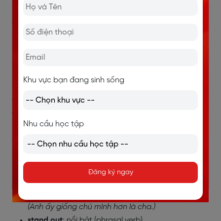
Not really. I don’t look much like anyone in my family,
though my mom says my eyes resemble hers. I guess
my appearance is kind of unique, and I actually enjoy
standing out from my relatives because it gives me a
sense of individuality.
Khu vực bạn đang sinh sống
(Không hẳn. Tôi không giống ai trong gia đình lắm, dù
mẹ tôi nói đôi mắt tôi giống bà. Tôi nghĩ ngoại hình
mình khá đặc biệt, và tôi thật sự thích việc khác biệt
Nhu cầu học tập
với người thân vì điều đó giúp tôi cảm thấy có cá tính
riêng.)
Phân tích từ vựng:
Đăng ký ngay
resemble
: giống với
Ví dụ: He resembles his uncle more than his father.
(Anh ấy giống chú mình hơn là cha.)
stand out
: nổi bật (phrasal verb)