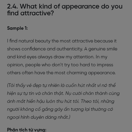
2.4. What kind of appearance do you
find attractive?
Sample 1:
I find natural beauty the most attractive because it
shows confidence and authenticity. A genuine smile
and kind eyes always draw my attention. In my
opinion, people who don’t try too hard to impress
others often have the most charming appearance.
(Tôi thấy vẻ đẹp tự nhiên là cuốn hút nhất vì nó thể
hiện sự tự tin và chân thật. Nụ cười chân thành cùng
ánh mắt hiền hậu luôn thu hút tôi. Theo tôi, những
người không cố gắng gây ấn tượng lại thường có
ngoại hình duyên dáng nhất.)
Phân tích từ vựng: