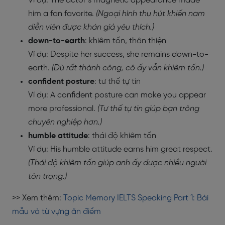
Ví dụ: The actor’s magnetic appearance made
him a fan favorite.
(Ngoại hình thu hút khiến nam
diễn viên được khán giả yêu thích.)
down-to-earth
: khiêm tốn, thân thiện
Ví dụ: Despite her success, she remains down-to-
earth.
(Dù rất thành công, cô ấy vẫn khiêm tốn.)
confident posture
: tư thế tự tin
Ví dụ: A confident posture can make you appear
more professional.
(Tư thế tự tin giúp bạn trông
chuyên nghiệp hơn.)
humble attitude
: thái độ khiêm tốn
Ví dụ: His humble attitude earns him great respect.
(Thái độ khiêm tốn giúp anh ấy được nhiều người
tôn trọng.)
>> Xem thêm:
Topic Memory IELTS Speaking Part 1: Bài
mẫu và từ vựng ăn điểm