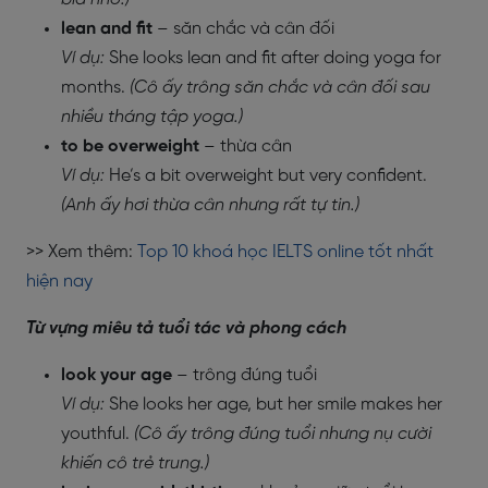
lean and fit
– săn chắc và cân đối
Ví dụ:
She looks lean and fit after doing yoga for
months.
(Cô ấy trông săn chắc và cân đối sau
nhiều tháng tập yoga.)
to be overweight
– thừa cân
Ví dụ:
He’s a bit overweight but very confident.
(Anh ấy hơi thừa cân nhưng rất tự tin.)
>> Xem thêm:
Top 10 khoá học IELTS online tốt nhất
hiện nay
Từ vựng miêu tả tuổi tác và phong cách
look your age
– trông đúng tuổi
Ví dụ:
She looks her age, but her smile makes her
youthful.
(Cô ấy trông đúng tuổi nhưng nụ cười
khiến cô trẻ trung.)