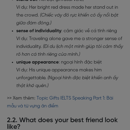
Ví dụ: Her bright red dress made her stand out in
the crowd.
(Chiếc váy đỏ rực khiến cô ấy nổi bật
giữa đám đông.)
sense of individuality
: cảm giác về cá tính riêng
Ví dụ: Traveling alone gave me a stronger sense of
individuality.
(Đi du lịch một mình giúp tôi cảm thấy
rõ hơn cá tính riêng của mình.)
unique appearance
: ngoại hình đặc biệt
Ví dụ: His unique appearance makes him
unforgettable.
(Ngoại hình đặc biệt khiến anh ấy
thật khó quên.)
>> Xem thêm:
Topic Gifts IELTS Speaking Part 1: Bài
mẫu và từ vựng ăn điểm
2.2. What does your best friend look
like?