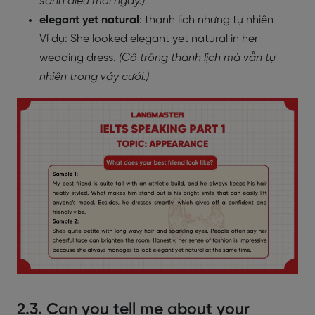
sành điệu mỗi ngày.)
elegant yet natural
: thanh lịch nhưng tự nhiên
Ví dụ: She looked elegant yet natural in her
wedding dress.
(Cô trông thanh lịch mà vẫn tự
nhiên trong váy cưới.)
2.3. Can you tell me about your