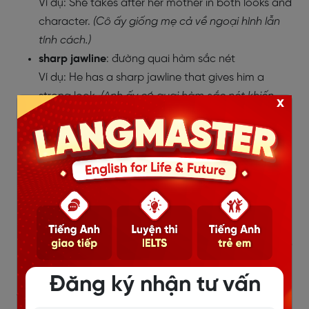
Ví dụ: She takes after her mother in both looks and
character.
(Cô ấy giống mẹ cả về ngoại hình lẫn
tính cách.)
sharp jawline
: đường quai hàm sắc nét
Ví dụ: He has a sharp jawline that gives him a
strong look.
(Anh ấy có quai hàm sắc nét khiến
x
anh trông mạnh mẽ.)
confident smile
: nụ cười tự tin
Ví dụ: Her confident smile makes people trust her
instantly.
(Nụ cười tự tin của cô khiến người khác
tin tưởng ngay lập tức.)
inherit
: thừa hưởng
Ví dụ: I think I inherited my mother’s patience and
optimism.
(Tôi nghĩ mình thừa hưởng tính kiên nhẫn
và lạc quan từ mẹ.)
Đăng ký nhận tư vấn
Sample 2: