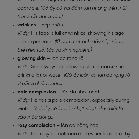
adorable.
(Cô ấy có vài đốm tàn nhang trên mũi
trông rất đáng yêu.)
wrinkles
– nếp nhăn
Ví dụ:
His face is full of wrinkles, showing his age
and experience.
(Khuôn mặt anh đầy nếp nhăn,
thể hiện tuổi tác và kinh nghiệm.)
glowing skin
– làn da rạng rỡ
Ví dụ:
She always has glowing skin because she
drinks a lot of water.
(Cô ấy luôn có làn da rạng rỡ
vì uống nhiều nước.)
pale complexion
– làn da nhợt nhạt
Ví dụ:
He has a pale complexion, especially during
winter.
(Anh ấy có làn da nhợt nhạt, đặc biệt là
vào mùa đông.)
rosy complexion
– làn da hồng hào
Ví dụ:
Her rosy complexion makes her look healthy