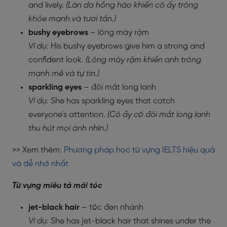
and lively.
(Làn da hồng hào khiến cô ấy trông
khỏe mạnh và tươi tắn.)
bushy eyebrows
– lông mày rậm
Ví dụ:
His bushy eyebrows give him a strong and
confident look.
(Lông mày rậm khiến anh trông
mạnh mẽ và tự tin.)
sparkling eyes
– đôi mắt long lanh
Ví dụ:
She has sparkling eyes that catch
everyone’s attention.
(Cô ấy có đôi mắt long lanh
thu hút mọi ánh nhìn.)
>> Xem thêm:
Phương pháp học từ vựng IELTS hiệu quả
và dễ nhớ nhất
Từ vựng miêu tả mái tóc
jet-black hair
– tóc đen nhánh
Ví dụ:
She has jet-black hair that shines under the