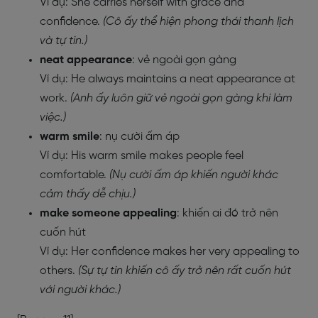
Ví dụ: She carries herself with grace and
confidence.
(Cô ấy thể hiện phong thái thanh lịch
và tự tin.)
neat appearance
: vẻ ngoài gọn gàng
Ví dụ: He always maintains a neat appearance at
work.
(Anh ấy luôn giữ vẻ ngoài gọn gàng khi làm
việc.)
warm smile
: nụ cười ấm áp
Ví dụ: His warm smile makes people feel
comfortable.
(Nụ cười ấm áp khiến người khác
cảm thấy dễ chịu.)
make someone appealing
: khiến ai đó trở nên
cuốn hút
Ví dụ: Her confidence makes her very appealing to
others.
(Sự tự tin khiến cô ấy trở nên rất cuốn hút
với người khác.)