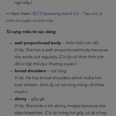
ngủ dậy.)
>> Xem thêm:
IELTS Speaking band 6.0 - Tiêu chí, lộ
trình ôn luyện và bài mẫu
Từ vựng miêu tả vóc dáng
well-proportioned body
– thân hình cân đối
Ví dụ:
She has a well-proportioned body because
she works out regularly.
(Cô ấy có thân hình cân
đối vì tập thể dục thường xuyên.)
broad shoulders
– vai rộng
Ví dụ:
He has broad shoulders which make him
look athletic.
(Anh ấy có vai rộng trông rất khỏe
mạnh.)
skinny
– gầy gò
Ví dụ:
She looks a bit skinny, maybe because she
skips breakfast.
(Cô ấy trông hơi gầy, có lẽ vì hay