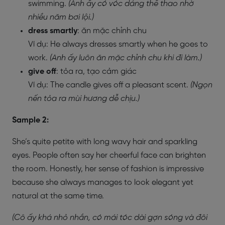
swimming.
(Anh ấy có vóc dáng thể thao nhờ
nhiều năm bơi lội.)
dress smartly
: ăn mặc chỉnh chu
Ví dụ: He always dresses smartly when he goes to
work.
(Anh ấy luôn ăn mặc chỉnh chu khi đi làm.)
give off
: tỏa ra, tạo cảm giác
Ví dụ: The candle gives off a pleasant scent.
(Ngọn
nến tỏa ra mùi hương dễ chịu.)
Sample 2:
She’s quite petite with long wavy hair and sparkling
eyes. People often say her cheerful face can brighten
the room. Honestly, her sense of fashion is impressive
because she always manages to look elegant yet
natural at the same time.
(Cô ấy khá nhỏ nhắn, có mái tóc dài gợn sóng và đôi