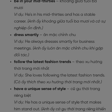
be in your mid-thirties
– khoảng giữa tuổi ba
mươi
Ví dụ:
He’s in his mid-thirties and has a stable
career.
(Anh ấy khoảng giữa tuổi ba mươi và có sự
nghiệp ổn định.)
dress smartly
– ăn mặc chỉnh chu
Ví dụ:
He always dresses smartly for business
meetings.
(Anh ấy luôn ăn mặc chỉnh chu khi gặp
đối tác.)
follow the latest fashion trends
– theo xu hướng
thời trang mới nhất
Ví dụ:
She loves following the latest fashion trends.
(Cô ấy thích theo xu hướng thời trang mới nhất.)
have a unique sense of style
– có gu thời trang
riêng biệt
Ví dụ:
He has a unique sense of style that makes
him stand out.
(Anh ấy có gu thời trang riêng khiến