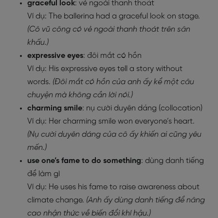
graceful look
: vẻ ngoài thanh thoát
Ví dụ: The ballerina had a graceful look on stage.
(Cô vũ công có vẻ ngoài thanh thoát trên sân
khấu.)
expressive eyes
: đôi mắt có hồn
Ví dụ: His expressive eyes tell a story without
words.
(Đôi mắt có hồn của anh ấy kể một câu
chuyện mà không cần lời nói.)
charming smile
: nụ cười duyên dáng (collocation)
Ví dụ: Her charming smile won everyone’s heart.
(Nụ cười duyên dáng của cô ấy khiến ai cũng yêu
mến.)
use one’s fame to do something
: dùng danh tiếng
để làm gì
Ví dụ: He uses his fame to raise awareness about
climate change.
(Anh ấy dùng danh tiếng để nâng
cao nhận thức về biến đổi khí hậu.)