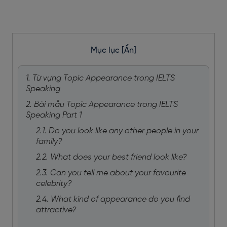
Mục lục
[Ẩn]
1. Từ vựng Topic Appearance trong IELTS
Speaking
2. Bài mẫu Topic Appearance trong IELTS
Speaking Part 1
2.1. Do you look like any other people in your
family?
2.2. What does your best friend look like?
2.3. Can you tell me about your favourite
celebrity?
2.4. What kind of appearance do you find
attractive?