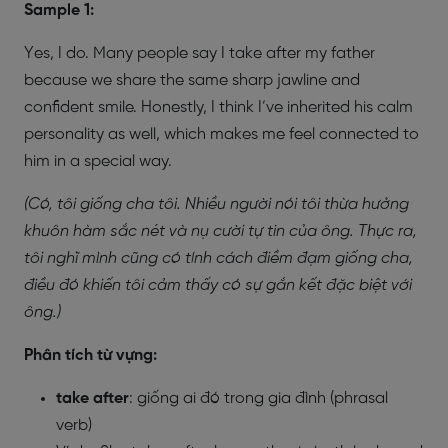
Sample 1:
Yes, I do. Many people say I take after my father
because we share the same sharp jawline and
confident smile. Honestly, I think I’ve inherited his calm
personality as well, which makes me feel connected to
him in a special way.
(Có, tôi giống cha tôi. Nhiều người nói tôi thừa hưởng
khuôn hàm sắc nét và nụ cười tự tin của ông. Thực ra,
tôi nghĩ mình cũng có tính cách điềm đạm giống cha,
điều đó khiến tôi cảm thấy có sự gắn kết đặc biệt với
ông.)
Phân tích từ vựng:
take after
: giống ai đó trong gia đình (phrasal
verb)