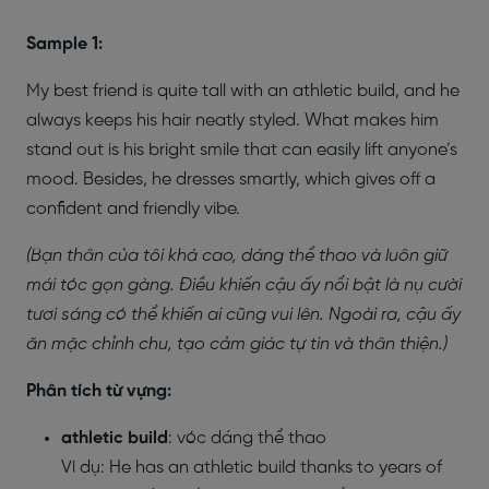
Sample 1:
My best friend is quite tall with an athletic build, and he
always keeps his hair neatly styled. What makes him
stand out is his bright smile that can easily lift anyone’s
mood. Besides, he dresses smartly, which gives off a
confident and friendly vibe.
(Bạn thân của tôi khá cao, dáng thể thao và luôn giữ
mái tóc gọn gàng. Điều khiến cậu ấy nổi bật là nụ cười
tươi sáng có thể khiến ai cũng vui lên. Ngoài ra, cậu ấy
ăn mặc chỉnh chu, tạo cảm giác tự tin và thân thiện.)
Phân tích từ vựng:
athletic build
: vóc dáng thể thao
Ví dụ: He has an athletic build thanks to years of