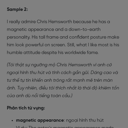
Sample 2:
I really admire Chris Hemsworth because he has a
magnetic appearance and a down-to-earth
personality. His tall frame and confident posture make
him look powerful on screen. Still, what I like most is his
humble attitude despite his worldwide fame.
(Tôi thật sự ngưỡng mộ Chris Hemsworth vì anh có
ngoại hình thu hút và tính cách gần gũi. Dáng cao và
tư thế tự tin khiến anh trông rất mạnh mẽ trên màn
ảnh. Tuy nhiên, điều tôi thích nhất là thái độ khiêm tốn
của anh dù nổi tiếng toàn cầu.)
Phân tích từ vựng:
magnetic appearance
: ngoại hình thu hút