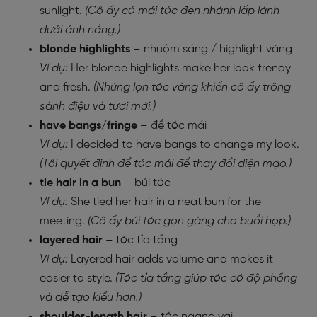
sunlight.
(Cô ấy có mái tóc đen nhánh lấp lánh
dưới ánh nắng.)
blonde highlights
– nhuộm sáng / highlight vàng
Ví dụ:
Her blonde highlights make her look trendy
and fresh.
(Những lọn tóc vàng khiến cô ấy trông
sành điệu và tươi mới.)
have bangs/fringe
– để tóc mái
Ví dụ:
I decided to have bangs to change my look.
(Tôi quyết định để tóc mái để thay đổi diện mạo.)
tie hair in a bun
– búi tóc
Ví dụ:
She tied her hair in a neat bun for the
meeting.
(Cô ấy búi tóc gọn gàng cho buổi họp.)
layered hair
– tóc tỉa tầng
Ví dụ:
Layered hair adds volume and makes it
easier to style.
(Tóc tỉa tầng giúp tóc có độ phồng
và dễ tạo kiểu hơn.)
shoulder-length hair
– tóc ngang vai