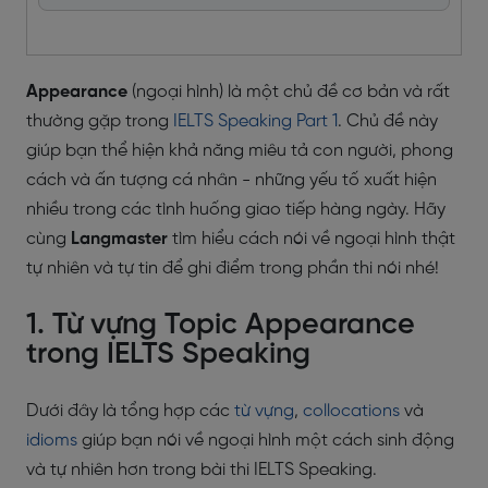
Appearance
(ngoại hình) là một chủ đề cơ bản và rất
thường gặp trong
IELTS Speaking Part 1
. Chủ đề này
giúp bạn thể hiện khả năng miêu tả con người, phong
cách và ấn tượng cá nhân - những yếu tố xuất hiện
nhiều trong các tình huống giao tiếp hàng ngày. Hãy
cùng
Langmaster
tìm hiểu cách nói về ngoại hình thật
tự nhiên và tự tin để ghi điểm trong phần thi nói nhé!
1. Từ vựng Topic Appearance
trong IELTS Speaking
Dưới đây là tổng hợp các
từ vựng
,
collocations
và
idioms
giúp bạn nói về ngoại hình một cách sinh động
và tự nhiên hơn trong bài thi IELTS Speaking.