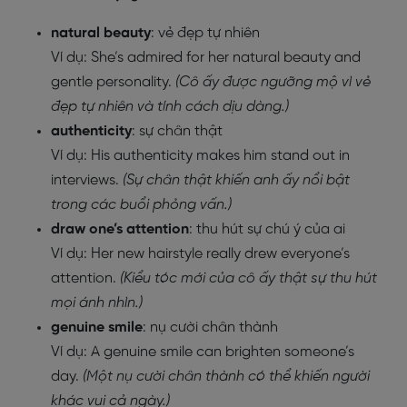
natural beauty
: vẻ đẹp tự nhiên
Ví dụ: She’s admired for her natural beauty and
gentle personality.
(Cô ấy được ngưỡng mộ vì vẻ
đẹp tự nhiên và tính cách dịu dàng.)
authenticity
: sự chân thật
Ví dụ: His authenticity makes him stand out in
interviews.
(Sự chân thật khiến anh ấy nổi bật
trong các buổi phỏng vấn.)
draw one’s attention
: thu hút sự chú ý của ai
Ví dụ: Her new hairstyle really drew everyone’s
attention.
(Kiểu tóc mới của cô ấy thật sự thu hút
mọi ánh nhìn.)
genuine smile
: nụ cười chân thành
Ví dụ: A genuine smile can brighten someone’s
day.
(Một nụ cười chân thành có thể khiến người
khác vui cả ngày.)