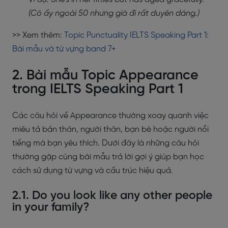
(Cô ấy ngoài 50 nhưng già đi rất duyên dáng.)
>> Xem thêm:
Topic Punctuality IELTS Speaking Part 1:
Bài mẫu và từ vựng band 7+
2. Bài mẫu Topic Appearance
trong IELTS Speaking Part 1
Các câu hỏi về Appearance thường xoay quanh việc
miêu tả bản thân, người thân, bạn bè hoặc người nổi
tiếng mà bạn yêu thích. Dưới đây là những câu hỏi
thường gặp cùng bài mẫu trả lời gợi ý giúp bạn học
cách sử dụng từ vựng và cấu trúc hiệu quả.
2.1. Do you look like any other people
in your family?