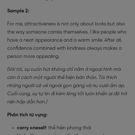
Sample 2:
For me, attractiveness is not only about looks but also
the way someone carries themselves. I like people who
have a neat appearance and a warm smile. After all,
confidence combined with kindness always makes a
person more appealing.
(Với tôi, sự cuốn hút không chỉ nằm ở ngoại hình mà
còn ở cách một người thể hiện bản thân. Tôi thích
những người có vẻ ngoài gọn gàng và nụ cười ấm áp.
Cuối cùng, sự tự tin đi kèm lòng tốt luôn khiến ai đó trở
nên hấp dẫn hơn.)
Phân tích từ vựng:
carry oneself
: thể hiện phong thái