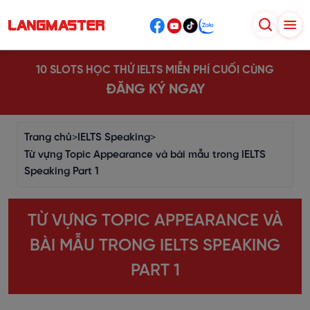
10 SLOTS HỌC THỬ IELTS MIỄN PHÍ CUỐI CÙNG
ĐĂNG KÝ NGAY
Trang chủ
>
IELTS Speaking
>
Từ vựng Topic Appearance và bài mẫu trong IELTS
Speaking Part 1
TỪ VỰNG TOPIC APPEARANCE VÀ
BÀI MẪU TRONG IELTS SPEAKING
PART 1