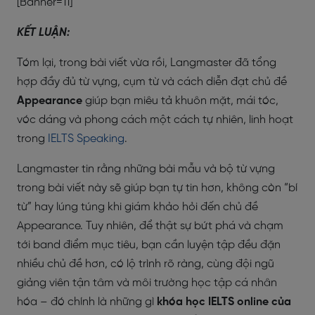
[Banner=11]
KẾT LUẬN:
Tóm lại, trong bài viết vừa rồi, Langmaster đã tổng
hợp đầy đủ từ vựng, cụm từ và cách diễn đạt chủ đề
Appearance
giúp bạn miêu tả khuôn mặt, mái tóc,
vóc dáng và phong cách một cách tự nhiên, linh hoạt
trong
IELTS Speaking
.
Langmaster tin rằng những bài mẫu và bộ từ vựng
trong bài viết này sẽ giúp bạn tự tin hơn, không còn “bí
từ” hay lúng túng khi giám khảo hỏi đến chủ đề
Appearance. Tuy nhiên, để thật sự bứt phá và chạm
tới band điểm mục tiêu, bạn cần luyện tập đều đặn
nhiều chủ đề hơn, có lộ trình rõ ràng, cùng đội ngũ
giảng viên tận tâm và môi trường học tập cá nhân
hóa – đó chính là những gì
khóa học IELTS online của