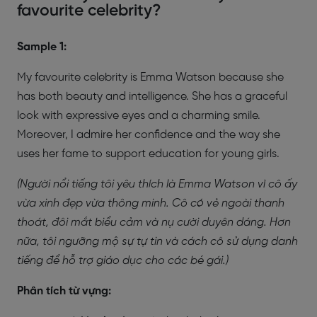
favourite celebrity?
Sample 1:
My favourite celebrity is Emma Watson because she
has both beauty and intelligence. She has a graceful
look with expressive eyes and a charming smile.
Moreover, I admire her confidence and the way she
uses her fame to support education for young girls.
(Người nổi tiếng tôi yêu thích là Emma Watson vì cô ấy
vừa xinh đẹp vừa thông minh. Cô có vẻ ngoài thanh
thoát, đôi mắt biểu cảm và nụ cười duyên dáng. Hơn
nữa, tôi ngưỡng mộ sự tự tin và cách cô sử dụng danh
tiếng để hỗ trợ giáo dục cho các bé gái.)
Phân tích từ vựng: