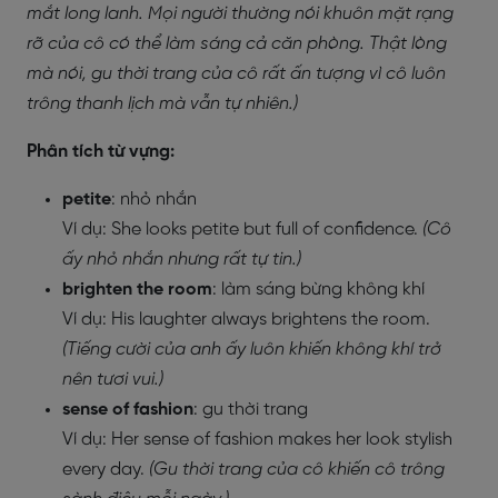
mắt long lanh. Mọi người thường nói khuôn mặt rạng
rỡ của cô có thể làm sáng cả căn phòng. Thật lòng
mà nói, gu thời trang của cô rất ấn tượng vì cô luôn
trông thanh lịch mà vẫn tự nhiên.)
Phân tích từ vựng:
petite
: nhỏ nhắn
Ví dụ: She looks petite but full of confidence.
(Cô
ấy nhỏ nhắn nhưng rất tự tin.)
brighten the room
: làm sáng bừng không khí
Ví dụ: His laughter always brightens the room.
(Tiếng cười của anh ấy luôn khiến không khí trở
nên tươi vui.)
sense of fashion
: gu thời trang
Ví dụ: Her sense of fashion makes her look stylish
every day.
(Gu thời trang của cô khiến cô trông