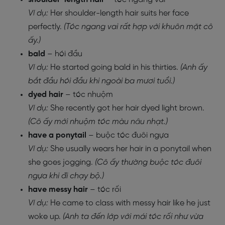
Ví dụ:
Her shoulder-length hair suits her face
perfectly.
(Tóc ngang vai rất hợp với khuôn mặt cô
ấy.)
bald
– hói đầu
Ví dụ:
He started going bald in his thirties.
(Anh ấy
bắt đầu hói đầu khi ngoài ba mươi tuổi.)
dyed hair
– tóc nhuộm
Ví dụ:
She recently got her hair dyed light brown.
(Cô ấy mới nhuộm tóc màu nâu nhạt.)
have a ponytail
– buộc tóc đuôi ngựa
Ví dụ:
She usually wears her hair in a ponytail when
she goes jogging.
(Cô ấy thường buộc tóc đuôi
ngựa khi đi chạy bộ.)
have messy hair
– tóc rối
Ví dụ:
He came to class with messy hair like he just
woke up.
(Anh ta đến lớp với mái tóc rối như vừa