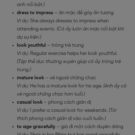
anh nổi bật.)
dress to impress
– ăn mặc để gây ấn tượng
Ví dụ:
She always dresses to impress when
attending events.
(Cô ấy luôn ăn mặc nổi bật khi
dự sự kiện.)
look youthful
– trông trẻ trung
Ví dụ:
Regular exercise helps her look youthful.
(Tập thể dục thường xuyên giúp cô ấy trông trẻ
trung.)
mature look
– vẻ ngoài chững chạc
Ví dụ:
He has a mature look for his age.
(Anh ấy có
vẻ ngoài chững chạc hơn tuổi.)
casual look
– phong cách giản dị
Ví dụ:
I prefer a casual look for weekends.
(Tôi
thích phong cách giản dị vào cuối tuần.)
to age gracefully
– già đi một cách duyên dáng
Ví dụ:
She’s in her fifties but has aged gracefully.