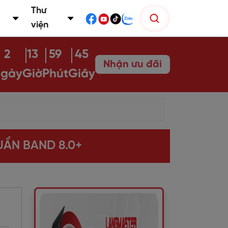
Thư
viện
2
13
59
44
Nhận ưu đãi
gày
Giờ
Phút
Giây
UẨN BAND 8.0+