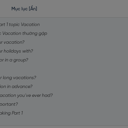
Mục lục
[Ẩn]
art 1 topic Vacation
pic Vacation thường gặp
ur vacation?
r holidays with?
 or in a group?
or long vacations?
tion in advance?
acation you’ve ever had?
mportant?
king Part 1