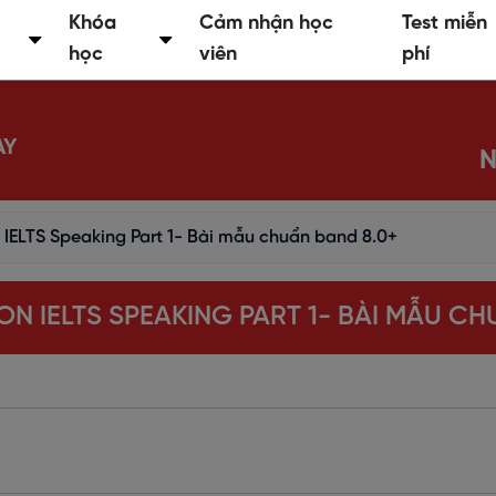
Khóa
Cảm nhận học
Test miễn
học
viên
phí
AY
N
 IELTS Speaking Part 1- Bài mẫu chuẩn band 8.0+
ON IELTS SPEAKING PART 1- BÀI MẪU CH