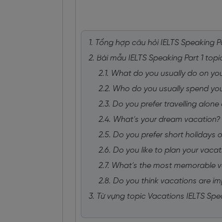
1. Tổng hợp câu hỏi IELTS Speaking P
2. Bài mẫu IELTS Speaking Part 1 to
2.1. What do you usually do on yo
2.2. Who do you usually spend you
2.3. Do you prefer travelling alone
2.4. What’s your dream vacation?
2.5. Do you prefer short holidays 
2.6. Do you like to plan your vaca
2.7. What’s the most memorable v
2.8. Do you think vacations are i
3. Từ vựng topic Vacations IELTS Spea