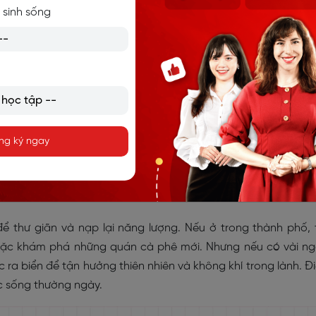
 sinh sống
aking tại IDP & BC mới nhất
ng Part 1 topic Vacation thường gặp
 on your vacation?
 time to relax and recharge. If I stay in the city, I often hang 
ng ký ngay
 new cafés. But if I have a few days off, I love travelling to 
 and fresh air. It helps me escape from the hustle and bustle
để thư giãn và nạp lại năng lượng. Nếu ở trong thành phố, 
hoặc khám phá những quán cà phê mới. Nhưng nếu có vài n
ặc ra biển để tận hưởng thiên nhiên và không khí trong lành. Đ
ộc sống thường ngày.