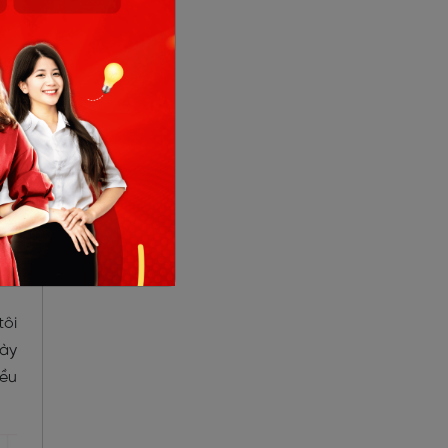
out
the
 of
tôi
gày
iều