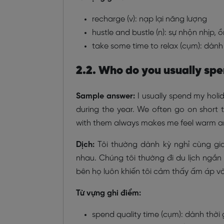
recharge (v): nạp lại năng lượng
hustle and bustle (n): sự nhộn nhịp, 
take some time to relax (cụm): dành 
2.2. Who do you usually spe
Sample answer:
I usually spend my hol
during the year. We often go on short t
with them always makes me feel warm 
Dịch:
Tôi thường dành kỳ nghỉ cùng gia
nhau. Chúng tôi thường đi du lịch ngắn
bên họ luôn khiến tôi cảm thấy ấm áp v
Từ vựng ghi điểm:
spend quality time (cụm): dành thời