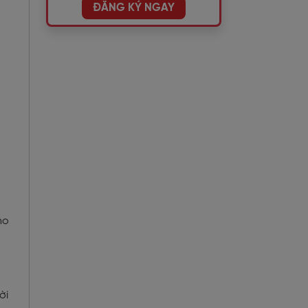
ĐĂNG KÝ NGAY
ho
ời