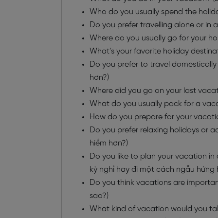
Who do you usually spend the holida
Do you prefer travelling alone or in
Where do you usually go for your ho
What’s your favorite holiday destinat
Do you prefer to travel domesticall
hơn?)
Where did you go on your last vacat
What do you usually pack for a vaca
How do you prepare for your vacati
Do you prefer relaxing holidays or 
hiểm hơn?)
Do you like to plan your vacation i
kỳ nghỉ hay đi một cách ngẫu hứng 
Do you think vacations are importa
sao?)
What kind of vacation would you tak