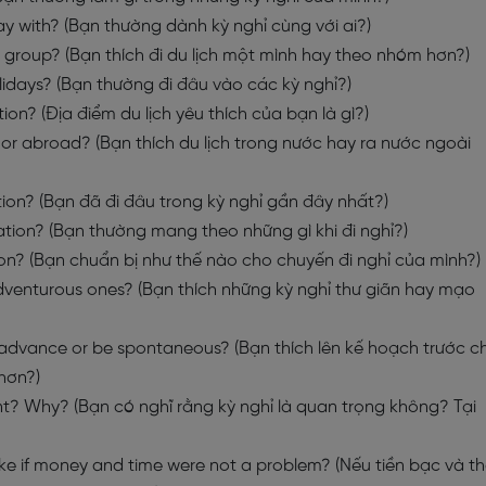
y with? (Bạn thường dành kỳ nghỉ cùng với ai?)
 a group? (Bạn thích đi du lịch một mình hay theo nhóm hơn?)
lidays? (Bạn thường đi đâu vào các kỳ nghỉ?)
ion? (Địa điểm du lịch yêu thích của bạn là gì?)
y or abroad? (Bạn thích du lịch trong nước hay ra nước ngoài
ion? (Bạn đã đi đâu trong kỳ nghỉ gần đây nhất?)
tion? (Bạn thường mang theo những gì khi đi nghỉ?)
on? (Bạn chuẩn bị như thế nào cho chuyến đi nghỉ của mình?)
adventurous ones? (Bạn thích những kỳ nghỉ thư giãn hay mạo
n advance or be spontaneous? (Bạn thích lên kế hoạch trước c
hơn?)
nt? Why? (Bạn có nghĩ rằng kỳ nghỉ là quan trọng không? Tại
e if money and time were not a problem? (Nếu tiền bạc và th