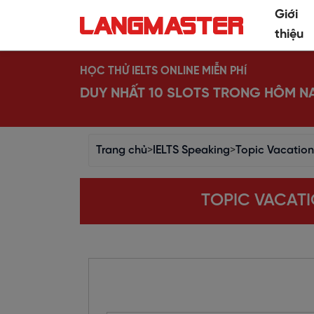
Giới
thiệu
HỌC THỬ IELTS ONLINE MIỄN PHÍ
DUY NHẤT 10 SLOTS TRONG HÔM N
Trang chủ
>
IELTS Speaking
>
Topic Vacation
TOPIC VACATI