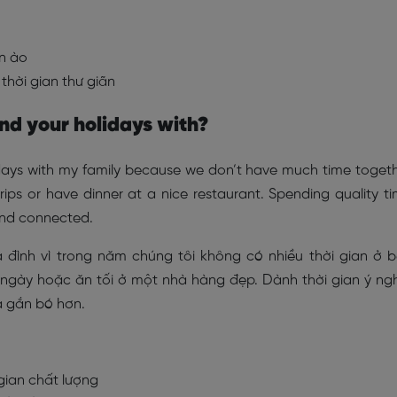
ồn ào
thời gian thư giãn
nd your holidays with?
idays with my family because we don’t have much time toget
rips or have dinner at a nice restaurant. Spending quality t
and connected.
 đình vì trong năm chúng tôi không có nhiều thời gian ở 
 ngày hoặc ăn tối ở một nhà hàng đẹp. Dành thời gian ý ng
à gắn bó hơn.
 gian chất lượng