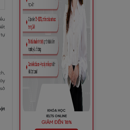
ều
iết
 tự
ch,
này
 sở
hật
KHÓA HỌC
IELTS ONLINE
GIẢM ĐẾN 18%