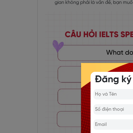
gian không phải là vấn đề, bạn muố
Đăng ký