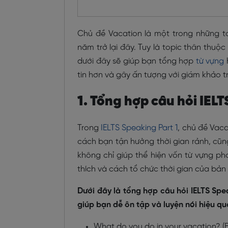
Chủ đề Vacation là một trong những to
năm trở lại đây. Tuy là topic thân thuộc
dưới đây sẽ giúp bạn tổng hợp
từ vựng
tin hơn và gây ấn tượng với giám khảo t
1. Tổng hợp câu hỏi IELT
Trong
IELTS Speaking Part 1
, chủ đề Vaca
cách bạn tận hưởng thời gian rảnh, cũ
không chỉ giúp thể hiện vốn từ vựng p
thích và cách tổ chức thời gian của bản
Dưới đây là tổng hợp câu hỏi IELTS Spe
giúp bạn dễ ôn tập và luyện nói hiệu qu
What do you do in your vacation? (