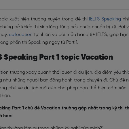
pic xuất hiện thường xuyên trong đề thi
IELTS Speaking
nhi
 nhưng dễ khiến thí sinh lúng túng nếu chưa chuẩn bị kỹ. Bài v
hay,
collocation
tự nhiên và bài mẫu band 8+ IELTS, giúp bạn
rong phần thi Speaking ngay từ Part 1.
S Speaking Part 1 topic Vacation
tion thường xoay quanh thói quen đi du lịch, địa điểm yêu thí
ng như những người bạn đồng hành trong chuyến đi. Chủ đề 
hong phú về du lịch mà còn cho phép bạn thể hiện cảm xúc,
 thân.
aking Part 1 chủ đề Vacation thường gặp nhất trong kỳ thi t
ả hơn:
Bạn thường làm gì trong những kỳ nghỉ của mình?)