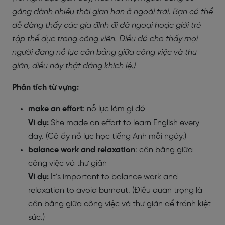
gắng dành nhiều thời gian hơn ở ngoài trời. Bạn có thể
dễ dàng thấy các gia đình đi dã ngoại hoặc giới trẻ
tập thể dục trong công viên. Điều đó cho thấy mọi
người đang nỗ lực cân bằng giữa công việc và thư
giãn, điều này thật đáng khích lệ.)
Phân tích từ vựng:
make an effort
: nỗ lực làm gì đó
Ví dụ:
She made an effort to learn English every
day. (Cô ấy nỗ lực học tiếng Anh mỗi ngày.)
balance work and relaxation
: cân bằng giữa
công việc và thư giãn
Ví dụ:
It’s important to balance work and
relaxation to avoid burnout. (Điều quan trọng là
cân bằng giữa công việc và thư giãn để tránh kiệt
sức.)