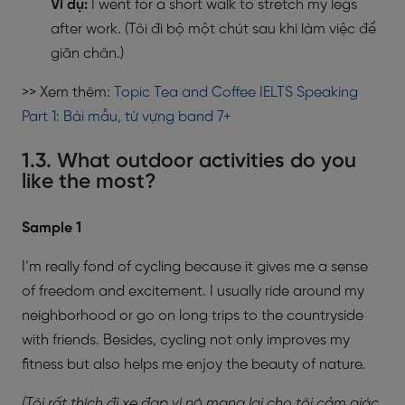
Ví dụ:
I went for a short walk to stretch my legs
after work. (Tôi đi bộ một chút sau khi làm việc để
giãn chân.)
>> Xem thêm:
Topic Tea and Coffee IELTS Speaking
Part 1: Bài mẫu, từ vựng band 7+
1.3. What outdoor activities do you
like the most?
Sample 1
I’m really fond of cycling because it gives me a sense
of freedom and excitement. I usually ride around my
neighborhood or go on long trips to the countryside
with friends. Besides, cycling not only improves my
fitness but also helps me enjoy the beauty of nature.
(Tôi rất thích đi xe đạp vì nó mang lại cho tôi cảm giác