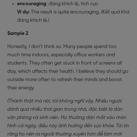
encouraging
: đáng khích lệ, tích cực
Ví dụ:
The result is quite encouraging. (Kết quả khá
đáng khích lệ.)
Sample 2
Honestly, I don’t think so. Many people spend too
much time indoors, especially office workers and
students. They often get stuck in front of screens all
day, which affects their health. I believe they should go
outside more often to refresh their minds and boost
their energy.
(Thành thật mà nói, tôi không nghĩ vậy. Nhiều người
dành quá nhiều thời gian trong nhà, đặc biệt là dân
văn phòng và sinh viên. Họ thường dán mắt vào màn
hình cả ngày, điều này ảnh hưởng đến sức khỏe. Tôi tin
rằng họ nên ra ngoài thường xuyên hơn để làm mới