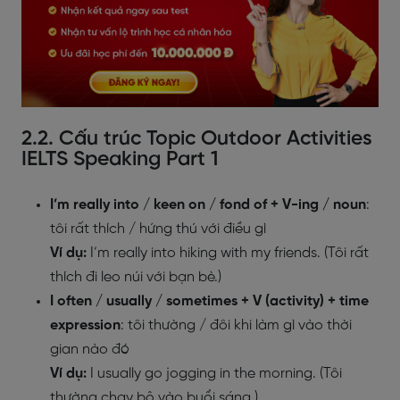
2.2. Cấu trúc Topic Outdoor Activities
IELTS Speaking Part 1
I’m really into / keen on / fond of + V-ing / noun
:
tôi rất thích / hứng thú với điều gì
Ví dụ:
I’m really into hiking with my friends. (Tôi rất
thích đi leo núi với bạn bè.)
I often / usually / sometimes + V (activity) + time
expression
: tôi thường / đôi khi làm gì vào thời
gian nào đó
Ví dụ:
I usually go jogging in the morning. (Tôi
thường chạy bộ vào buổi sáng.)