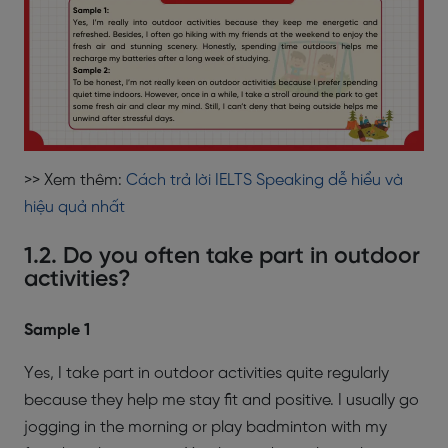
>> Xem thêm:
Cách trả lời IELTS Speaking dễ hiểu và
hiệu quả nhất
1.2. Do you often take part in outdoor
activities?
Sample 1
Yes, I take part in outdoor activities quite regularly
because they help me stay fit and positive. I usually go
jogging in the morning or play badminton with my