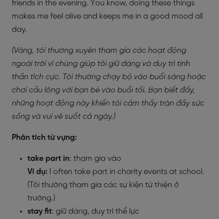
friends in the evening. You know, doing these things
makes me feel alive and keeps me in a good mood all
day.
(Vâng, tôi thường xuyên tham gia các hoạt động
ngoài trời vì chúng giúp tôi giữ dáng và duy trì tinh
thần tích cực. Tôi thường chạy bộ vào buổi sáng hoặc
chơi cầu lông với bạn bè vào buổi tối. Bạn biết đấy,
những hoạt động này khiến tôi cảm thấy tràn đầy sức
sống và vui vẻ suốt cả ngày.)
Phân tích từ vựng:
take part in
: tham gia vào
Ví dụ:
I often take part in charity events at school.
(Tôi thường tham gia các sự kiện từ thiện ở
trường.)
stay fit
: giữ dáng, duy trì thể lực