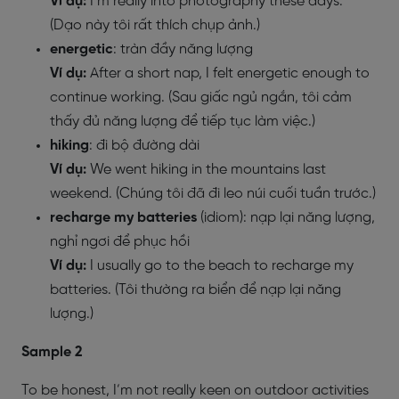
Ví dụ:
I’m really into photography these days.
(Dạo này tôi rất thích chụp ảnh.)
energetic
: tràn đầy năng lượng
Ví dụ:
After a short nap, I felt energetic enough to
continue working. (Sau giấc ngủ ngắn, tôi cảm
thấy đủ năng lượng để tiếp tục làm việc.)
hiking
: đi bộ đường dài
Ví dụ:
We went hiking in the mountains last
weekend. (Chúng tôi đã đi leo núi cuối tuần trước.)
recharge my batteries
(idiom): nạp lại năng lượng,
nghỉ ngơi để phục hồi
Ví dụ:
I usually go to the beach to recharge my
batteries. (Tôi thường ra biển để nạp lại năng
lượng.)
Sample 2
To be honest, I’m not really keen on outdoor activities