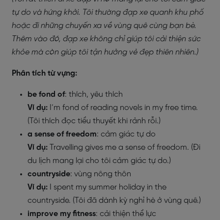
tự do và hứng khởi. Tôi thường đạp xe quanh khu phố
hoặc đi những chuyến xa về vùng quê cùng bạn bè.
Thêm vào đó, đạp xe không chỉ giúp tôi cải thiện sức
khỏe mà còn giúp tôi tận hưởng vẻ đẹp thiên nhiên.)
Phân tích từ vựng:
be fond of
: thích, yêu thích
Ví dụ:
I’m fond of reading novels in my free time.
(Tôi thích đọc tiểu thuyết khi rảnh rỗi.)
a sense of freedom
: cảm giác tự do
Ví dụ:
Travelling gives me a sense of freedom. (Đi
du lịch mang lại cho tôi cảm giác tự do.)
countryside
: vùng nông thôn
Ví dụ:
I spent my summer holiday in the
countryside. (Tôi đã dành kỳ nghỉ hè ở vùng quê.)
improve my fitness
: cải thiện thể lực