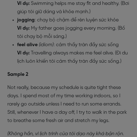
Ví dụ:
Swimming helps me stay fit and healthy. (Bơi
giúp tôi giữ dáng và khỏe mạnh.)
jogging
: chạy bộ chậm để rèn luyện sức khỏe
Ví dụ:
My father goes jogging every morning. (Bố
tôi chạy bộ mỗi sáng.)
feel alive
(idiom)
: cảm thấy tràn đầy sức sống
Ví dụ:
Travelling always makes me feel alive. (Đi du
lịch luôn khiến tôi cảm thấy tràn đầy sức sống.)
Sample 2
Not really, because my schedule is quite tight these
days. I spend most of my time working indoors, so I
rarely go outside unless I need to run some errands.
Still, whenever I have a day off, I try to walk in the park
to breathe some fresh air and stretch my legs.
(Không hẳn, vì lịch trình của tôi dạo này khá bận rộn.