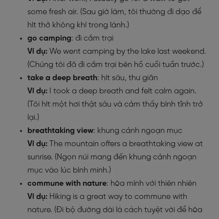
some fresh air. (Sau giờ làm, tôi thường đi dạo để
hít thở không khí trong lành.)
go camping
: đi cắm trại
Ví dụ:
We went camping by the lake last weekend.
(Chúng tôi đã đi cắm trại bên hồ cuối tuần trước.)
take a deep breath
: hít sâu, thư giãn
Ví dụ:
I took a deep breath and felt calm again.
(Tôi hít một hơi thật sâu và cảm thấy bình tĩnh trở
lại.)
breathtaking view
: khung cảnh ngoạn mục
Ví dụ:
The mountain offers a breathtaking view at
sunrise. (Ngọn núi mang đến khung cảnh ngoạn
mục vào lúc bình minh.)
commune with nature
: hòa mình với thiên nhiên
Ví dụ:
Hiking is a great way to commune with
nature. (Đi bộ đường dài là cách tuyệt vời để hòa