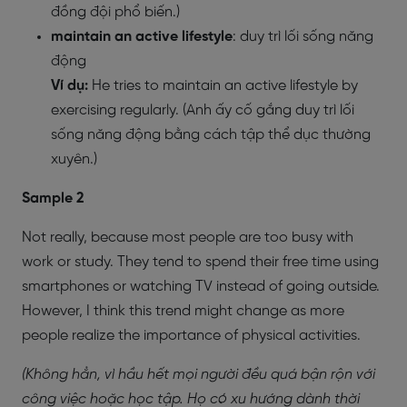
đồng đội phổ biến.)
maintain an active lifestyle
: duy trì lối sống năng
động
Ví dụ:
He tries to maintain an active lifestyle by
exercising regularly. (Anh ấy cố gắng duy trì lối
sống năng động bằng cách tập thể dục thường
xuyên.)
Sample 2
Not really, because most people are too busy with
work or study. They tend to spend their free time using
smartphones or watching TV instead of going outside.
However, I think this trend might change as more
people realize the importance of physical activities.
(
Không hẳn, vì hầu hết mọi người đều quá bận rộn với
công việc hoặc học tập. Họ có xu hướng dành thời