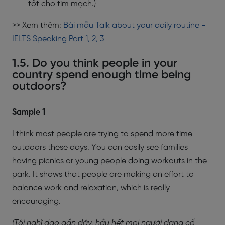
tốt cho tim mạch.)
>> Xem thêm:
Bài mẫu Talk about your daily routine -
IELTS Speaking Part 1, 2, 3
1.5. Do you think people in your
country spend enough time being
outdoors?
Sample 1
I think most people are trying to spend more time
outdoors these days. You can easily see families
having picnics or young people doing workouts in the
park. It shows that people are making an effort to
balance work and relaxation, which is really
encouraging.
(Tôi nghĩ dạo gần đây, hầu hết mọi người đang cố