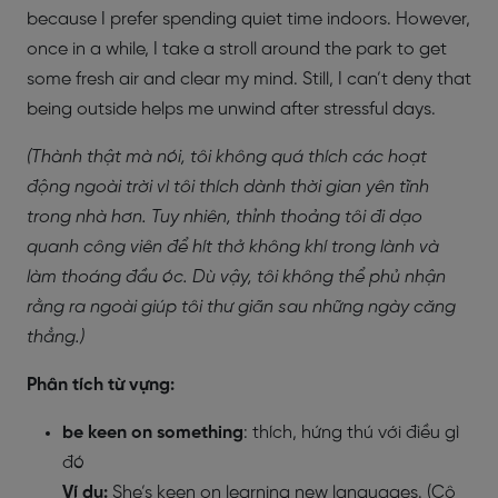
because I prefer spending quiet time indoors. However,
once in a while, I take a stroll around the park to get
some fresh air and clear my mind. Still, I can’t deny that
being outside helps me unwind after stressful days.
(
Thành thật mà nói, tôi không quá thích các hoạt
động ngoài trời vì tôi thích dành thời gian yên tĩnh
trong nhà hơn. Tuy nhiên, thỉnh thoảng tôi đi dạo
quanh công viên để hít thở không khí trong lành và
làm thoáng đầu óc. Dù vậy, tôi không thể phủ nhận
rằng ra ngoài giúp tôi thư giãn sau những ngày căng
thẳng.)
Phân tích từ vựng:
be keen on something
: thích, hứng thú với điều gì
đó
Ví dụ:
She’s keen on learning new languages. (Cô