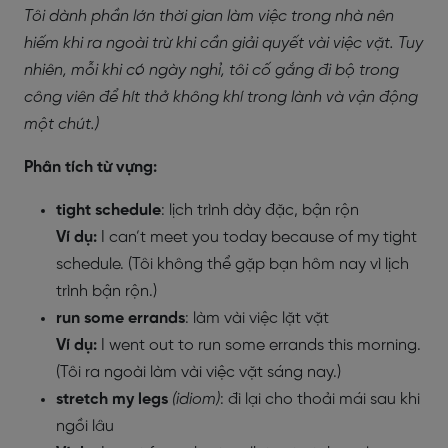
Tôi dành phần lớn thời gian làm việc trong nhà nên
hiếm khi ra ngoài trừ khi cần giải quyết vài việc vặt. Tuy
nhiên, mỗi khi có ngày nghỉ, tôi cố gắng đi bộ trong
công viên để hít thở không khí trong lành và vận động
một chút.)
Phân tích từ vựng:
tight schedule
: lịch trình dày đặc, bận rộn
Ví dụ:
I can’t meet you today because of my tight
schedule. (Tôi không thể gặp bạn hôm nay vì lịch
trình bận rộn.)
run some errands
: làm vài việc lặt vặt
Ví dụ:
I went out to run some errands this morning.
(Tôi ra ngoài làm vài việc vặt sáng nay.)
stretch my legs
(idiom)
: đi lại cho thoải mái sau khi
ngồi lâu