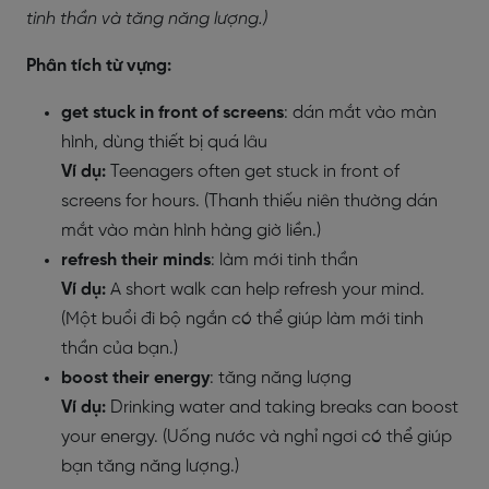
tinh thần và tăng năng lượng.)
Phân tích từ vựng:
get stuck in front of screens
: dán mắt vào màn
hình, dùng thiết bị quá lâu
Ví dụ:
Teenagers often get stuck in front of
screens for hours. (Thanh thiếu niên thường dán
mắt vào màn hình hàng giờ liền.)
refresh their minds
: làm mới tinh thần
Ví dụ:
A short walk can help refresh your mind.
(Một buổi đi bộ ngắn có thể giúp làm mới tinh
thần của bạn.)
boost their energy
: tăng năng lượng
Ví dụ:
Drinking water and taking breaks can boost
your energy. (Uống nước và nghỉ ngơi có thể giúp
bạn tăng năng lượng.)