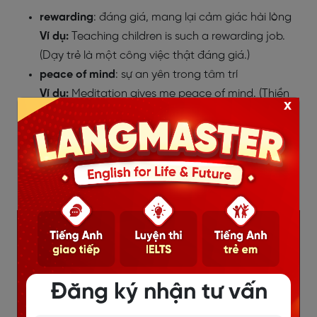
rewarding
: đáng giá, mang lại cảm giác hài lòng
Ví dụ:
Teaching children is such a rewarding job.
(Dạy trẻ là một công việc thật đáng giá.)
peace of mind
: sự an yên trong tâm trí
Ví dụ:
Meditation gives me peace of mind. (Thiền
x
giúp tôi cảm thấy bình yên trong tâm hồn.)
connect with nature
: hòa mình với thiên nhiên
Ví dụ:
Camping helps people connect with nature.
(Cắm trại giúp con người gần gũi với thiên nhiên
hơn.)
Đăng ký nhận tư vấn