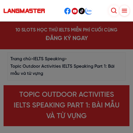
10 SLOTS HỌC THỬ IELTS MIỄN PHÍ CUỐI CÙNG
ĐĂNG KÝ NGAY
Trang chủ
>
IELTS Speaking
>
Topic Outdoor Activities IELTS Speaking Part 1: Bài
mẫu và từ vựng
TOPIC OUTDOOR ACTIVITIES
IELTS SPEAKING PART 1: BÀI MẪU
VÀ TỪ VỰNG