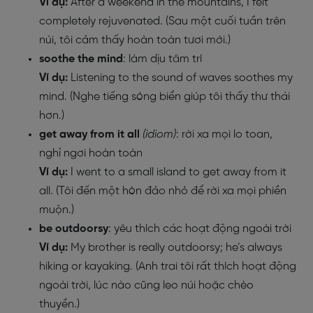
Ví dụ:
After a weekend in the mountains, I felt
completely rejuvenated. (Sau một cuối tuần trên
núi, tôi cảm thấy hoàn toàn tươi mới.)
soothe the mind
: làm dịu tâm trí
Ví dụ:
Listening to the sound of waves soothes my
mind. (Nghe tiếng sóng biển giúp tôi thấy thư thái
hơn.)
get away from it all
(idiom)
: rời xa mọi lo toan,
nghỉ ngơi hoàn toàn
Ví dụ:
I went to a small island to get away from it
all. (Tôi đến một hòn đảo nhỏ để rời xa mọi phiền
muộn.)
be outdoorsy
: yêu thích các hoạt động ngoài trời
Ví dụ:
My brother is really outdoorsy; he’s always
hiking or kayaking. (Anh trai tôi rất thích hoạt động
ngoài trời, lúc nào cũng leo núi hoặc chèo
thuyền.)