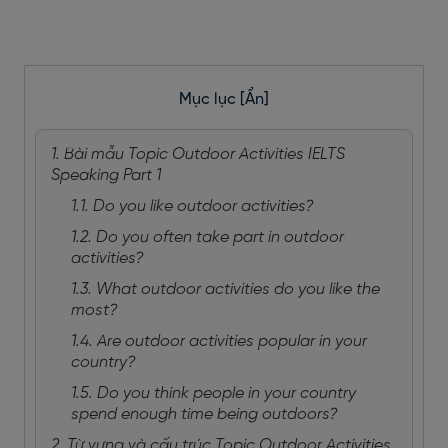
Mục lục
[Ẩn]
1. Bài mẫu Topic Outdoor Activities IELTS
Speaking Part 1
1.1. Do you like outdoor activities?
1.2. Do you often take part in outdoor
activities?
1.3. What outdoor activities do you like the
most?
1.4. Are outdoor activities popular in your
country?
1.5. Do you think people in your country
spend enough time being outdoors?
2. Từ vựng và cấu trúc Topic Outdoor Activities