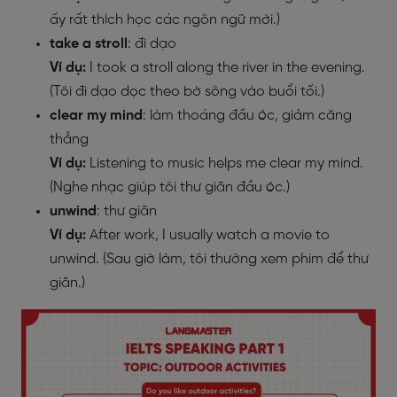
ấy rất thích học các ngôn ngữ mới.)
take a stroll
: đi dạo
Ví dụ:
I took a stroll along the river in the evening.
(Tôi đi dạo dọc theo bờ sông vào buổi tối.)
clear my mind
: làm thoáng đầu óc, giảm căng
thẳng
Ví dụ:
Listening to music helps me clear my mind.
(Nghe nhạc giúp tôi thư giãn đầu óc.)
unwind
: thư giãn
Ví dụ:
After work, I usually watch a movie to
unwind. (Sau giờ làm, tôi thường xem phim để thư
giãn.)