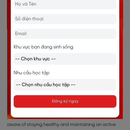
>> Xem thêm:
Topic Tet Holiday IELTS Speaking Part 1-
Bài mẫu chuẩn band 8.0+
Khu vực bạn đang sinh sống
1.4. Are outdoor activities popular in
your country?
Nhu cầu học tập
Sample 1
Yes, outdoor activities are becoming increasingly
popular, especially among young people. Many of
Đăng ký ngay
them go jogging, cycling, or play team sports in the
park. It’s great to see how people are becoming more
aware of staying healthy and maintaining an active