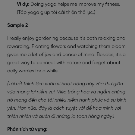
Ví dụ:
Doing yoga helps me improve my fitness.
(Tập yoga giúp tôi cải thiện thể lực.)
Sample 2
I really enjoy gardening because it’s both relaxing and
rewarding. Planting flowers and watching them bloom
gives me a lot of joy and peace of mind. Besides, it’s a
great way to connect with nature and forget about
daily worries for a while.
(Tôi rất thích làm vườn vì hoạt động này vừa thư giãn
vừa mang lại niềm vui. Việc trồng hoa và ngắm chúng
nở mang đến cho tôi nhiều niềm hạnh phúc và sự bình
yên. Hơn nữa, đây là cách tuyệt vời để hòa mình với
thiên nhiên và quên đi những lo toan hàng ngày.)
Phân tích từ vựng: