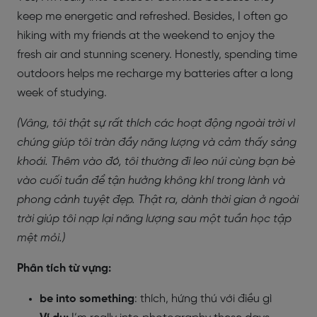
keep me energetic and refreshed. Besides, I often go
hiking with my friends at the weekend to enjoy the
fresh air and stunning scenery. Honestly, spending time
outdoors helps me recharge my batteries after a long
week of studying.
(Vâng, tôi thật sự rất thích các hoạt động ngoài trời vì
chúng giúp tôi tràn đầy năng lượng và cảm thấy sảng
khoái. Thêm vào đó, tôi thường đi leo núi cùng bạn bè
vào cuối tuần để tận hưởng không khí trong lành và
phong cảnh tuyệt đẹp. Thật ra, dành thời gian ở ngoài
trời giúp tôi nạp lại năng lượng sau một tuần học tập
mệt mỏi.)
Phân tích từ vựng:
be into something
: thích, hứng thú với điều gì