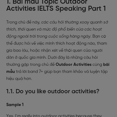
1. Bài mẫu Topic Outdoor
Activities IELTS Speaking Part 1
Trong chủ đề này,
các câu hỏi thường xoay quanh sở
thích, thói quen và mức độ phổ biến của các hoạt
động ngoài trời trong cuộc sống hàng ngày
. Bạn có
thể được hỏi về việc mình thích hoạt động nào, tham
gia bao lâu, hoặc nhận xét về thói quen của người
dân ở quốc gia mình. Dưới đây là những câu hỏi
thường gặp trong chủ đề
Outdoor Activities
cùng
bài
mẫu
trả lời band 7+ giúp bạn tham khảo và luyện tập
hiệu quả hơn.
1.1. Do you like outdoor activities?
Sample 1
Yes, I’m really into outdoor activities because they