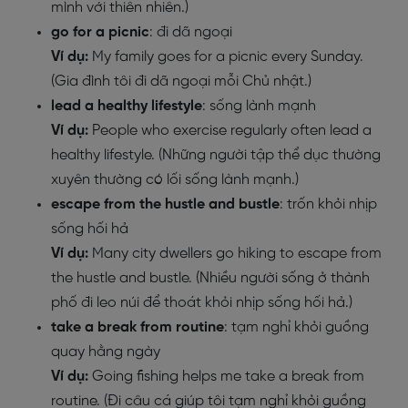
mình với thiên nhiên.)
go for a picnic
: đi dã ngoại
Ví dụ:
My family goes for a picnic every Sunday.
(Gia đình tôi đi dã ngoại mỗi Chủ nhật.)
lead a healthy lifestyle
: sống lành mạnh
Ví dụ:
People who exercise regularly often lead a
healthy lifestyle. (Những người tập thể dục thường
xuyên thường có lối sống lành mạnh.)
escape from the hustle and bustle
: trốn khỏi nhịp
sống hối hả
Ví dụ:
Many city dwellers go hiking to escape from
the hustle and bustle. (Nhiều người sống ở thành
phố đi leo núi để thoát khỏi nhịp sống hối hả.)
take a break from routine
: tạm nghỉ khỏi guồng
quay hằng ngày
Ví dụ:
Going fishing helps me take a break from
routine. (Đi câu cá giúp tôi tạm nghỉ khỏi guồng