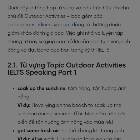
Dưới đây là tổng hợp từ vựng và cấu trúc hữu ích cho
chủ đề Outdoor Activities – bao gồm các
collocations
,
idioms
và
cụm động từ
thường được
giám khảo đánh giá cao. Việc ghi nhớ và luyện tập
những từ này sẽ giúp câu trả lời của bạn tự nhiên, sinh
động và đạt band cao hơn trong kỳ thi IELTS.
2.1. Từ vựng Topic Outdoor Activities
IELTS Speaking Part 1
soak up the sunshine
: tắm nắng, tận hưởng ánh
nắng
Ví dụ:
I love lying on the beach to soak up the
sunshine during summer. (Tôi thích nằm trên bãi
biển để tận hưởng ánh nắng vào mùa hè.)
get some fresh air
: hít thở không khí trong lành
Ví dụ:
After work, I usually go for a walk to get