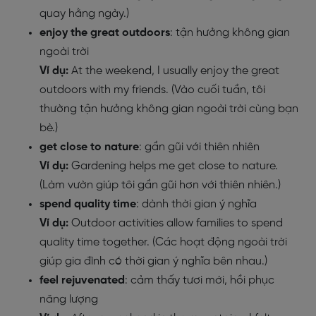
quay hằng ngày.)
enjoy the great outdoors
: tận hưởng không gian
ngoài trời
Ví dụ:
At the weekend, I usually enjoy the great
outdoors with my friends. (Vào cuối tuần, tôi
thường tận hưởng không gian ngoài trời cùng bạn
bè.)
get close to nature
: gần gũi với thiên nhiên
Ví dụ:
Gardening helps me get close to nature.
(Làm vườn giúp tôi gần gũi hơn với thiên nhiên.)
spend quality time
: dành thời gian ý nghĩa
Ví dụ:
Outdoor activities allow families to spend
quality time together. (Các hoạt động ngoài trời
giúp gia đình có thời gian ý nghĩa bên nhau.)
feel rejuvenated
: cảm thấy tươi mới, hồi phục
năng lượng