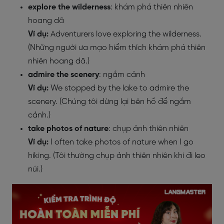
explore the wilderness
: khám phá thiên nhiên
hoang dã
Ví dụ:
Adventurers love exploring the wilderness.
(Những người ưa mạo hiểm thích khám phá thiên
nhiên hoang dã.)
admire the scenery
: ngắm cảnh
Ví dụ:
We stopped by the lake to admire the
scenery. (Chúng tôi dừng lại bên hồ để ngắm
cảnh.)
take photos of nature
: chụp ảnh thiên nhiên
Ví dụ:
I often take photos of nature when I go
hiking. (Tôi thường chụp ảnh thiên nhiên khi đi leo
núi.)