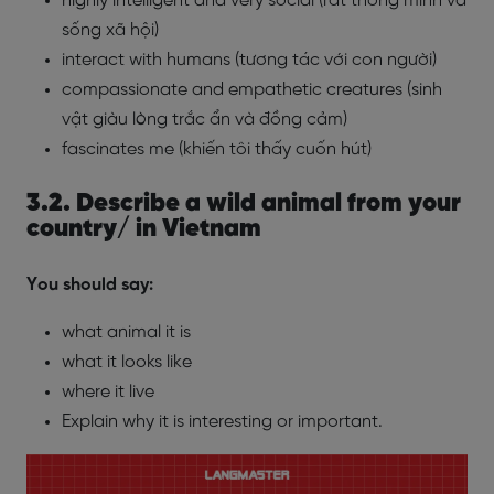
highly intelligent and very social (rất thông minh và
sống xã hội)
interact with humans (tương tác với con người)
compassionate and empathetic creatures (sinh
vật giàu lòng trắc ẩn và đồng cảm)
fascinates me (khiến tôi thấy cuốn hút)
3.2. Describe a wild animal from your
country/ in Vietnam
You should say:
what animal it is
what it looks like
where it live
Explain why it is interesting or important.