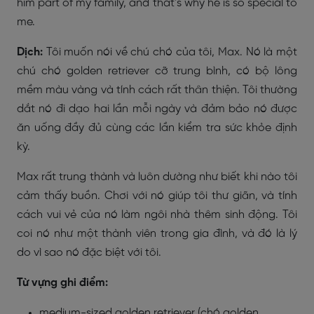
him part of my family, and that’s why he is so special to
me.
Dịch:
Tôi muốn nói về chú chó của tôi, Max. Nó là một
chú chó golden retriever cỡ trung bình, có bộ lông
mềm màu vàng và tính cách rất thân thiện. Tôi thường
dắt nó đi dạo hai lần mỗi ngày và đảm bảo nó được
ăn uống đầy đủ cùng các lần kiểm tra sức khỏe định
kỳ.
Max rất trung thành và luôn dường như biết khi nào tôi
cảm thấy buồn. Chơi với nó giúp tôi thư giãn, và tính
cách vui vẻ của nó làm ngôi nhà thêm sinh động. Tôi
coi nó như một thành viên trong gia đình, và đó là lý
do vì sao nó đặc biệt với tôi.
Từ vựng ghi điểm:
medium-sized golden retriever (chó golden