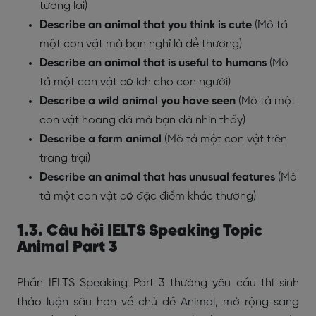
tương lai)
Describe an animal that you think is cute
(Mô tả
một con vật mà bạn nghĩ là dễ thương)
Describe an animal that is useful to humans
(Mô
tả một con vật có ích cho con người)
Describe a wild animal you have seen
(Mô tả một
con vật hoang dã mà bạn đã nhìn thấy)
Describe a farm animal
(Mô tả một con vật trên
trang trại)
Describe an animal that has unusual features
(Mô
tả một con vật có đặc điểm khác thường)
1.3. Câu hỏi IELTS Speaking Topic
Animal Part 3
Phần IELTS Speaking Part 3 thường yêu cầu thí sinh
thảo luận sâu hơn về chủ đề Animal, mở rộng sang