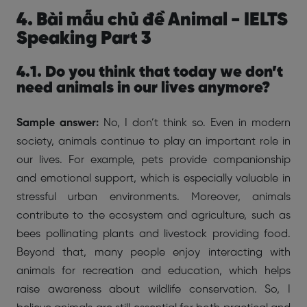
4. Bài mẫu chủ đề Animal - IELTS
Speaking Part 3
4.1. Do you think that today we don’t
need animals in our lives anymore?
Sample answer:
No, I don’t think so. Even in modern
society, animals continue to play an important role in
our lives. For example, pets provide companionship
and emotional support, which is especially valuable in
stressful urban environments. Moreover, animals
contribute to the ecosystem and agriculture, such as
bees pollinating plants and livestock providing food.
Beyond that, many people enjoy interacting with
animals for recreation and education, which helps
raise awareness about wildlife conservation. So, I