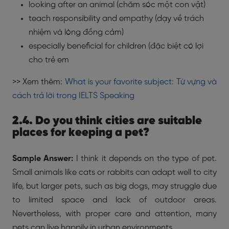
looking after an animal (chăm sóc một con vật)
teach responsibility and empathy (dạy về trách
nhiệm và lòng đồng cảm)
especially beneficial for children (đặc biệt có lợi
cho trẻ em
>> Xem thêm:
What is your favorite subject: Từ vựng và
cách trả lời trong IELTS Speaking
2.4. Do you think cities are suitable
places for keeping a pet?
Sample Answer:
I think it depends on the type of pet.
Small animals like cats or rabbits can adapt well to city
life, but larger pets, such as big dogs, may struggle due
to limited space and lack of outdoor areas.
Nevertheless, with proper care and attention, many
pets can live happily in urban environments.