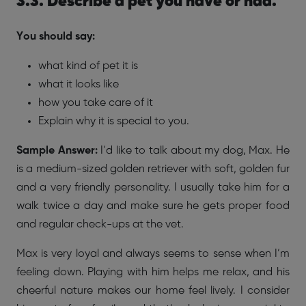
3.3. Describe a pet you have or had.
You should say:
what kind of pet it is
what it looks like
how you take care of it
Explain why it is special to you.
Sample Answer:
I’d like to talk about my dog, Max. He
is a medium-sized golden retriever with soft, golden fur
and a very friendly personality. I usually take him for a
walk twice a day and make sure he gets proper food
and regular check-ups at the vet.
Max is very loyal and always seems to sense when I’m
feeling down. Playing with him helps me relax, and his
cheerful nature makes our home feel lively. I consider