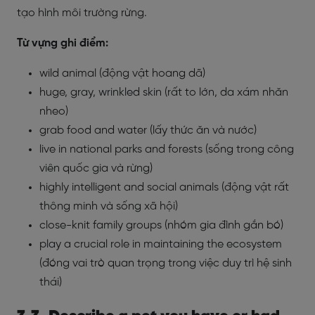
tạo hình môi trường rừng.
Từ vựng ghi điểm:
wild animal (động vật hoang dã)
huge, gray, wrinkled skin (rất to lớn, da xám nhăn
nheo)
grab food and water (lấy thức ăn và nước)
live in national parks and forests (sống trong công
viên quốc gia và rừng)
highly intelligent and social animals (động vật rất
thông minh và sống xã hội)
close-knit family groups (nhóm gia đình gắn bó)
play a crucial role in maintaining the ecosystem
(đóng vai trò quan trọng trong việc duy trì hệ sinh
thái)