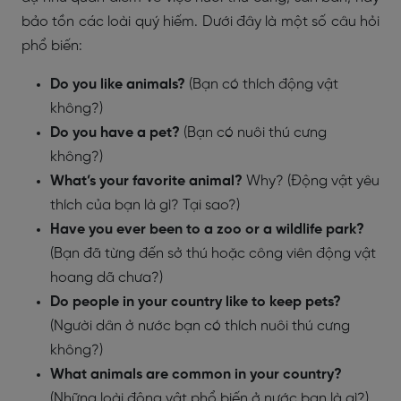
bảo tồn các loài quý hiếm. Dưới đây là một số câu hỏi
phổ biến:
Do you like animals?
(Bạn có thích động vật
không?)
Do you have a pet?
(Bạn có nuôi thú cưng
không?)
What’s your favorite animal?
Why? (Động vật yêu
thích của bạn là gì? Tại sao?)
Have you ever been to a zoo or a wildlife park?
(Bạn đã từng đến sở thú hoặc công viên động vật
hoang dã chưa?)
Do people in your country like to keep pets?
(Người dân ở nước bạn có thích nuôi thú cưng
không?)
What animals are common in your country?
(Những loài động vật phổ biến ở nước bạn là gì?)