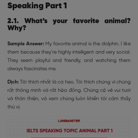
Speaking Part 1
2.1. What’s your favorite animal?
Why?
Sample Answer:
My favorite animal is the dolphin. I like
them because they’re highly intelligent and very social.
They seem playful and friendly, and watching them
always fascinates me.
Dịch:
Tôi thích nhất là cá heo. Tôi thích chúng vì chúng
rất thông minh và rất hòa đồng. Chúng có vẻ vui tươi
và thân thiện, và xem chúng luôn khiến tôi cảm thấy
thú vị.