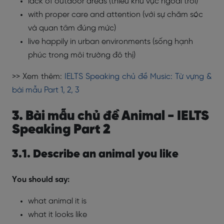
lack of outdoor areas (thiếu khu vực ngoài trời)
with proper care and attention (với sự chăm sóc
và quan tâm đúng mức)
live happily in urban environments (sống hạnh
phúc trong môi trường đô thị)
>> Xem thêm:
IELTS Speaking chủ đề Music: Từ vựng &
bài mẫu Part 1, 2, 3
3. Bài mẫu chủ đề Animal - IELTS
Speaking Part 2
3.1. Describe an animal you like
You should say:
what animal it is
what it looks like