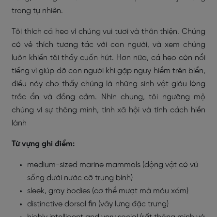
trong tự nhiên.
Tôi thích cá heo vì chúng vui tươi và thân thiện. Chúng
có vẻ thích tương tác với con người, và xem chúng
luôn khiến tôi thấy cuốn hút. Hơn nữa, cá heo còn nổi
tiếng vì giúp đỡ con người khi gặp nguy hiểm trên biển,
điều này cho thấy chúng là những sinh vật giàu lòng
trắc ẩn và đồng cảm. Nhìn chung, tôi ngưỡng mộ
chúng vì sự thông minh, tính xã hội và tính cách hiền
lành
Từ vựng ghi điểm:
medium-sized marine mammals (động vật có vú
sống dưới nước cỡ trung bình)
sleek, gray bodies (cơ thể mượt mà màu xám)
distinctive dorsal fin (vây lưng đặc trưng)