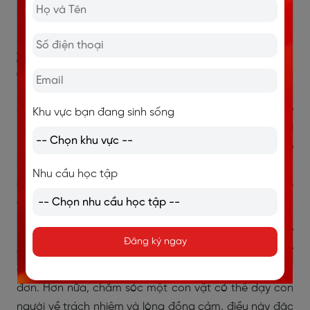
fun and educational (vừa vui vừa mang tính giáo
dục)
2.3. What is your favorite meal of the
day?
Sample Answer:
Many people keep pets at home
Khu vực bạn đang sinh sống
because they provide companionship and emotional
support. Pets, such as dogs and cats, can reduce
stress and loneliness. In addition, looking after an
Nhu cầu học tập
animal can teach responsibility and empathy, which is
especially beneficial for children.
(Nhiều người nuôi thú cưng ở nhà vì chúng mang lại sự
Đăng ký ngay
đồng hành và hỗ trợ tinh thần. Các loài thú cưng, như
chó và mèo, có thể giảm căng thẳng và cảm giác cô
đơn. Hơn nữa, chăm sóc một con vật có thể dạy con
người về trách nhiệm và lòng đồng cảm, điều này đặc