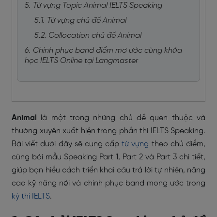
5. Từ vựng Topic Animal IELTS Speaking
5.1. Từ vựng chủ đề Animal
5.2. Collocation chủ đề Animal
6. Chinh phục band điểm mơ ước cùng khóa
học IELTS Online tại Langmaster
Animal
là một trong những chủ đề quen thuộc và
thường xuyên xuất hiện trong phần thi IELTS Speaking.
Bài viết dưới đây sẽ cung cấp
từ vựng
theo chủ điểm,
cùng bài mẫu Speaking Part 1, Part 2 và Part 3 chi tiết,
giúp bạn hiểu cách triển khai câu trả lời tự nhiên, nâng
cao kỹ năng nói và chinh phục band mong ước trong
kỳ thi IELTS
.