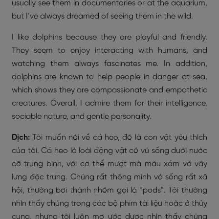
usually see them in documentaries or at the aquarium,
but I’ve always dreamed of seeing them in the wild.
I like dolphins because they are playful and friendly.
They seem to enjoy interacting with humans, and
watching them always fascinates me. In addition,
dolphins are known to help people in danger at sea,
which shows they are compassionate and empathetic
creatures. Overall, I admire them for their intelligence,
sociable nature, and gentle personality.
Dịch:
Tôi muốn nói về cá heo, đó là con vật yêu thích
của tôi. Cá heo là loài động vật có vú sống dưới nước
cỡ trung bình, với cơ thể mượt mà màu xám và vây
lưng đặc trưng. Chúng rất thông minh và sống rất xã
hội, thường bơi thành nhóm gọi là “pods”. Tôi thường
nhìn thấy chúng trong các bộ phim tài liệu hoặc ở thủy
cung, nhưng tôi luôn mơ ước được nhìn thấy chúng