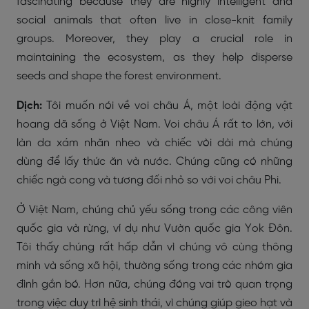
fascinating because they are highly intelligent and
social animals that often live in close-knit family
groups. Moreover, they play a crucial role in
maintaining the ecosystem, as they help disperse
seeds and shape the forest environment.
Dịch:
Tôi muốn nói về voi châu Á, một loài động vật
hoang dã sống ở Việt Nam. Voi châu Á rất to lớn, với
làn da xám nhăn nheo và chiếc vòi dài mà chúng
dùng để lấy thức ăn và nước. Chúng cũng có những
chiếc ngà cong và tương đối nhỏ so với voi châu Phi.
Ở Việt Nam, chúng chủ yếu sống trong các công viên
quốc gia và rừng, ví dụ như Vườn quốc gia Yok Đôn.
Tôi thấy chúng rất hấp dẫn vì chúng vô cùng thông
minh và sống xã hội, thường sống trong các nhóm gia
đình gắn bó. Hơn nữa, chúng đóng vai trò quan trọng
trong việc duy trì hệ sinh thái, vì chúng giúp gieo hạt và