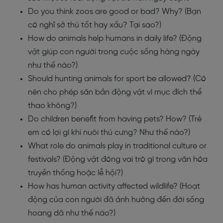
Do you think zoos are good or bad? Why? (Bạn
có nghĩ sở thú tốt hay xấu? Tại sao?)
How do animals help humans in daily life? (Động
vật giúp con người trong cuộc sống hàng ngày
như thế nào?)
Should hunting animals for sport be allowed? (Có
nên cho phép săn bắn động vật vì mục đích thể
thao không?)
Do children benefit from having pets? How? (Trẻ
em có lợi gì khi nuôi thú cưng? Như thế nào?)
What role do animals play in traditional culture or
festivals? (Động vật đóng vai trò gì trong văn hóa
truyền thống hoặc lễ hội?)
How has human activity affected wildlife? (Hoạt
động của con người đã ảnh hưởng đến đời sống
hoang dã như thế nào?)