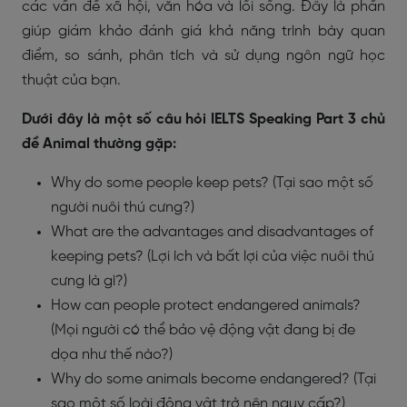
các vấn đề xã hội, văn hóa và lối sống. Đây là phần
giúp giám khảo đánh giá khả năng trình bày quan
điểm, so sánh, phân tích và sử dụng ngôn ngữ học
thuật của bạn.
Dưới đây là một số câu hỏi IELTS Speaking Part 3 chủ
đề Animal thường gặp:
Why do some people keep pets? (Tại sao một số
người nuôi thú cưng?)
What are the advantages and disadvantages of
keeping pets? (Lợi ích và bất lợi của việc nuôi thú
cưng là gì?)
How can people protect endangered animals?
(Mọi người có thể bảo vệ động vật đang bị đe
dọa như thế nào?)
Why do some animals become endangered? (Tại
sao một số loài động vật trở nên nguy cấp?)