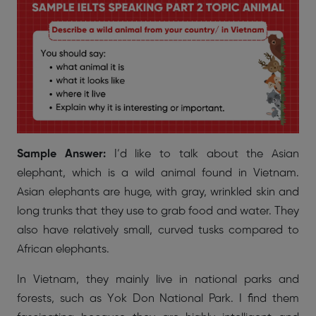
Sample Answer:
I’d like to talk about the Asian
elephant, which is a wild animal found in Vietnam.
Asian elephants are huge, with gray, wrinkled skin and
long trunks that they use to grab food and water. They
also have relatively small, curved tusks compared to
African elephants.
In Vietnam, they mainly live in national parks and
forests, such as Yok Don National Park. I find them