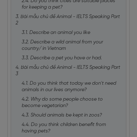
2.4. Do you think cities are suitable places
for keeping a pet?
3. Bài mẫu chủ đề Animal - IELTS Speaking Part
2
3.1. Describe an animal you like
3.2. Describe a wild animal from your
country/ in Vietnam
3.3. Describe a pet you have or had.
4. Bài mẫu chủ đề Animal - IELTS Speaking Part
3
4.1. Do you think that today we don’t need
animals in our lives anymore?
4.2. Why do some people choose to
become vegetarian?
4.3. Should animals be kept in zoos?
4.4. Do you think children benefit from
having pets?