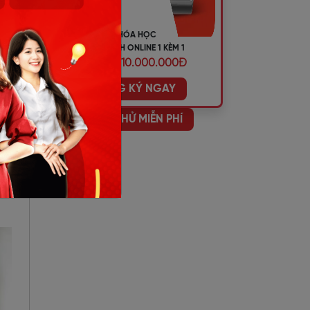
iao
y:
KHÓA HỌC
TIẾNG ANH ONLINE 1 KÈM 1
ƯU ĐÃI 10.000.000Đ
ĐĂNG KÝ NGAY
gặp
HỌC THỬ MIỄN PHÍ
à
nh/