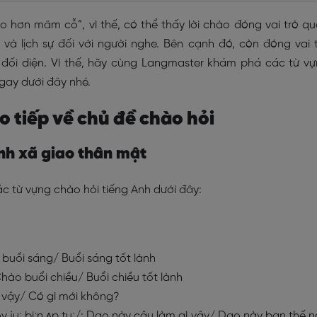
 hơn mâm cỗ”, vì thế, có thể thấy lời chào đóng vai trò q
n và lịch sự đối với người nghe. Bên cạnh đó, còn đóng vai 
i đối diện. Vì thế, hãy cùng Langmaster khám phá các từ v
ngay dưới đây nhé.
o tiếp về chủ đề chào hỏi
Anh xã giao thân mật
ác từ vựng chào hỏi tiếng Anh dưới đây:
buổi sáng/ Buổi sáng tốt lành
hào buổi chiều/ Buổi chiều tốt lành
 vậy/ Có gì mới không?
juː biːn ʌp tuː/: Dạo này cậu làm gì vậy/ Dạo này bạn thế 