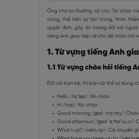
Ông cha ta thường có câu “lời chào cao
trọng, thể hiện sự tôn trọng, thân thiệ
quyết định, gây ấn tượng đối với ngườ
tiếng Anh giao tiếp về chủ đề chào hỏi 
1. Từ vựng tiếng Anh gia
1.1 Từ vựng chào hỏi tiếng 
Đối với bạn bè, thì bạn có thể sử dụng c
Hello /hɛˈləʊ/: Xin chào
Hi /haɪ/: Xin chào
Good morning /ɡʊd ˈmɔːnɪŋ/: Chào 
Good afternoon /ɡʊd ˈɑːftəˈnuːn/: C
What’s up? /wɒts ʌp/: Có chuyện gì
What have you been up to /wɒt hæv 