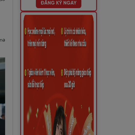
ĐĂNG KÝ NGAY
ɒnə