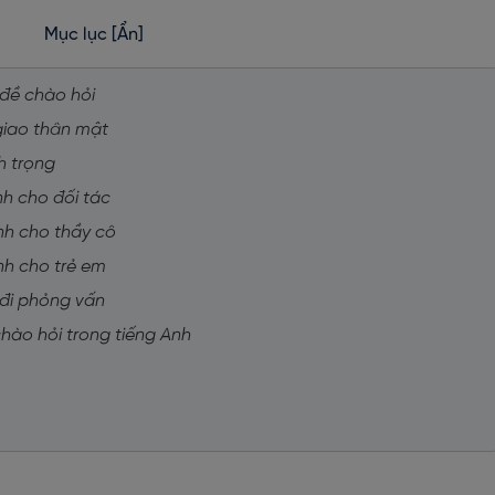
Mục lục
[Ẩn]
 đề chào hỏi
 giao thân mật
nh trọng
nh cho đối tác
nh cho thầy cô
nh cho trẻ em
 đi phỏng vấn
hào hỏi trong tiếng Anh