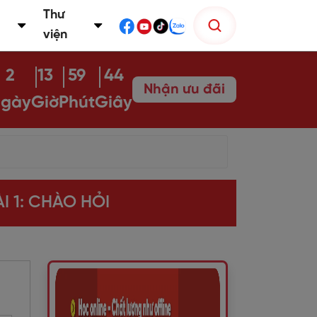
Thư
viện
2
13
59
43
Nhận ưu đãi
gày
Giờ
Phút
Giây
I 1: CHÀO HỎI