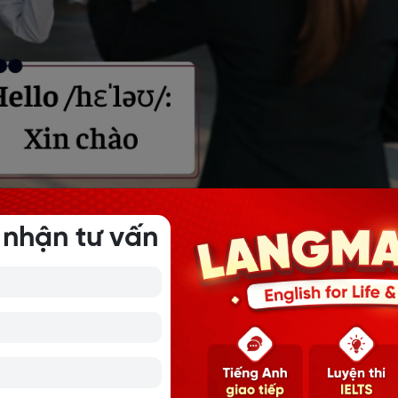
ào hỏi tiếng Anh xã giao thân mật
 nhận tư vấn
VIỆT NAM TRONG TIẾNG ANH BẠN NÊN BIẾT
 XUẤT NHẬP KHẨU MỚI NHẤT
nh trịnh trọng