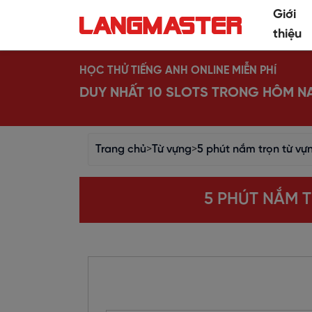
Giới
thiệu
HỌC THỬ TIẾNG ANH ONLINE MIỄN PHÍ
DUY NHẤT 10 SLOTS TRONG HÔM N
Trang chủ
>
Từ vựng
>
5 phút nắm trọn từ vựn
5 PHÚT NẮM T