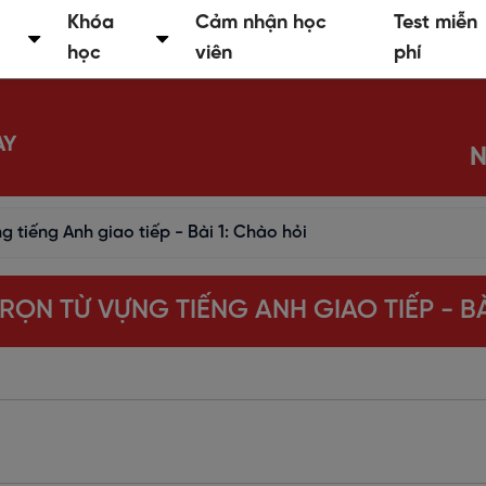
Khóa
Cảm nhận học
Test miễn
học
viên
phí
AY
N
g tiếng Anh giao tiếp - Bài 1: Chào hỏi
RỌN TỪ VỰNG TIẾNG ANH GIAO TIẾP - BÀ