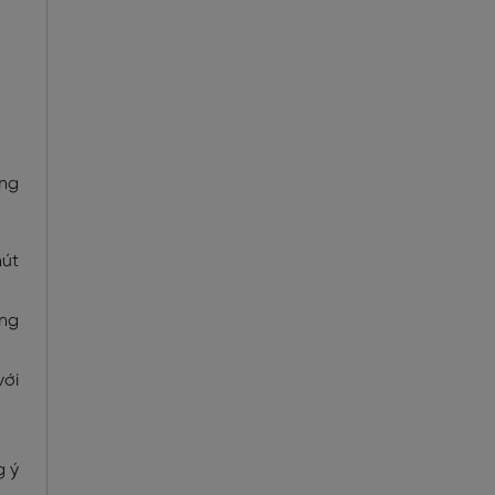
ùng
hút
ong
với
g ý