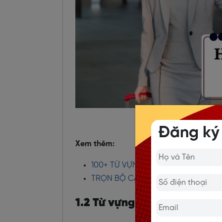
Từ vựng ch
Đăng ký
Xem thêm:
100+ TỪ VỰNG VỀ TẾT CỔ TRUYỀN 
TRỌN BỘ CÁC TỪ VỰNG TIẾNG ANH
1.2 Từ vựng chào hỏi tiếng A