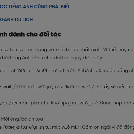
ỌC TIẾNG ANH CŨNG PHẢI BIẾT
NGÀNH DU LỊCH
Anh dành cho đối tác
n sự lịch sự, tôn trọng và khách sáo nhất định. Vì thế, hãy c
hỏi tiếng Anh dành cho đối tác ngay dưới đây:
/kæn aɪ ˈɒfə juː ˈsʌmθɪŋ tuː drɪŋk/?: Anh/chị có muốn uống c
 wait /ʃiːl biː raɪt wɪð juː, pliːz ˈkaɪndli weɪt/: Bà ấy sẽ đến tr
you /ɪts maɪ ˈplɛʒə tuː kəʊˈɒpəˌreɪt wɪð juː/: Được hợp tác 
/: Mời ông/bà an tọa
/θæŋks fɔːr əˈɡriːɪŋ tuː miːt wɪð miː/: Cảm ơn ngài vì đã đồn