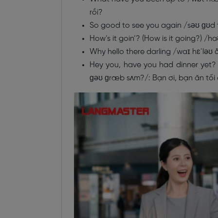
rồi?
So good to see you again /səʊ ɡʊd tuː
How’s it goin’? (How is it going?) /h
Why hello there darling /waɪ hɛˈləʊ ð
Hey you, have you had dinner yet?
ɡəʊ ɡræb sʌm?/: Bạn ơi, bạn ăn tối 