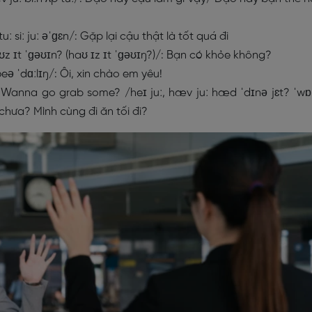
 siː juː əˈɡɛn/: Gặp lại cậu thật là tốt quá đi
aʊz ɪt ˈɡəʊɪn? (haʊ ɪz ɪt ˈɡəʊɪŋ?)/: Bạn có khỏe không?
eə ˈdɑːlɪŋ/: Ôi, xin chào em yêu!
 Wanna go grab some? /heɪ juː, hæv juː hæd ˈdɪnə jɛt? ˈw
chưa? Mình cùng đi ăn tối đi?