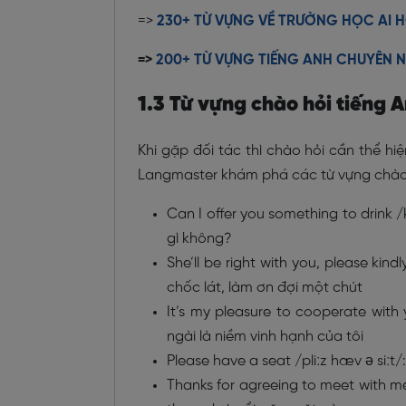
=>
230+ TỪ VỰNG VỀ TRƯỜNG HỌC AI H
=>
200+ TỪ VỰNG TIẾNG ANH CHUYÊN 
1.3 Từ vựng chào hỏi tiếng 
Khi gặp đối tác thì chào hỏi cần thể hiệ
Langmaster khám phá các từ vựng chào 
Can I offer you something to drink 
gì không?
She’ll be right with you, please kindly
chốc lát, làm ơn đợi một chút
It’s my pleasure to cooperate with 
ngài là niềm vinh hạnh của tôi
Please have a seat /pliːz hæv ə siːt
Thanks for agreeing to meet with me 