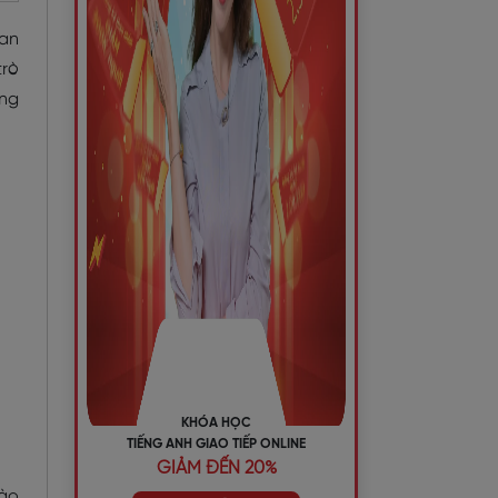
uan
trò
ựng
KHÓA HỌC
TIẾNG ANH GIAO TIẾP ONLINE
GIẢM ĐẾN 20%
nào