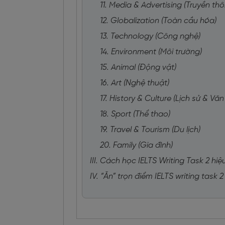
11. Media & Advertising (Truyền t
12. Globalization (Toàn cầu hóa)
13. Technology (Công nghệ)
14. Environment (Môi trường)
15. Animal (Động vật)
16. Art (Nghệ thuật)
17. History & Culture (Lịch sử & Vă
18. Sport (Thể thao)
19. Travel & Tourism (Du lịch)
20. Family (Gia đình)
III. Cách học IELTS Writing Task 2 hi
IV. “Ăn” trọn điểm IELTS writing tas