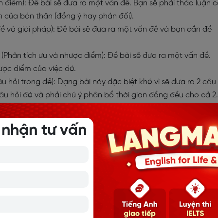
 điểm): Đề bài sẽ đưa ra một vấn đề. Bạn sẽ phải thảo luận 
n của bản thân (đồng ý hay phản đối).
ề và giải pháp): Đề bài sẽ đưa ra một vấn đề và bạn cần đề
(Phân tích ưu và nhược điểm): Đề bài sẽ đưa ra một vấn đề.
ược điểm của việc đó.
câu hỏi trong đề): Dạng bài này đặc biệt khó vì sẽ đưa ra 2 câu
 câu hỏi đó và phải chú ý phân bổ thời gian đồng đều cho cả 2.
n xác, mới nhất dành cho thí sinh
 nhận tư vấn
iting Task 2 thường gặp nhất
uyên trong IELTS Writing Task 2, vì nó liên quan trực tiếp tới
à chính sách công. Các đề về chủ đề Giáo dục có thể hỏi về h
hí, đào tạo nghề hay việc so sánh giáo dục truyền thống và