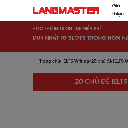
Giới
thiệu
HỌC THỬ IELTS ONLINE MIỄN PHÍ
DUY NHẤT 10 SLOTS TRONG HÔM N
Trang chủ
>
IELTS Writing
>
20 chủ đề IELTS W
20 CHỦ ĐỀ IELT