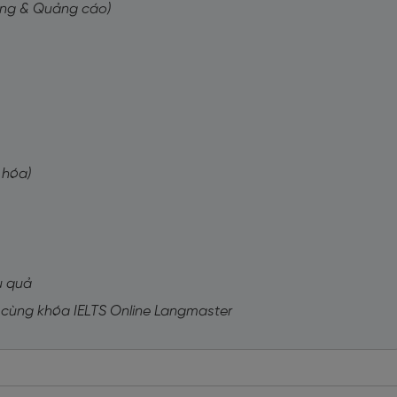
hông & Quảng cáo)
n hóa)
ệu quả
k 2 cùng khóa IELTS Online Langmaster