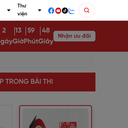
Thư
viện
2
13
59
47
Nhận ưu đãi
gày
Giờ
Phút
Giây
P TRONG BÀI THI