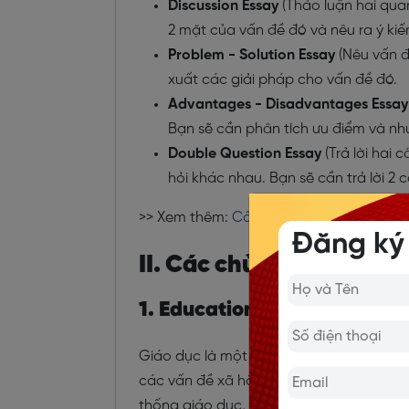
Discussion Essay
(Thảo luận hai quan
2 mặt của vấn đề đó và nêu ra ý kiế
Problem - Solution Essay
(Nêu vấn đ
xuất các giải pháp cho vấn đề đó.
Advantages - Disadvantages Essay
Bạn sẽ cần phân tích ưu điểm và nh
Double Question Essay
(Trả lời hai 
hỏi khác nhau. Bạn sẽ cần trả lời 2
>> Xem thêm:
Cấu trúc đề thi IELTS chuẩ
Đăng ký
II. Các chủ đề IELTS Wr
1. Education (Giáo dục)
Giáo dục là một chủ đề xuất hiện thường x
các vấn đề xã hội, phát triển cá nhân v
thống giáo dục, phương pháp học, học p