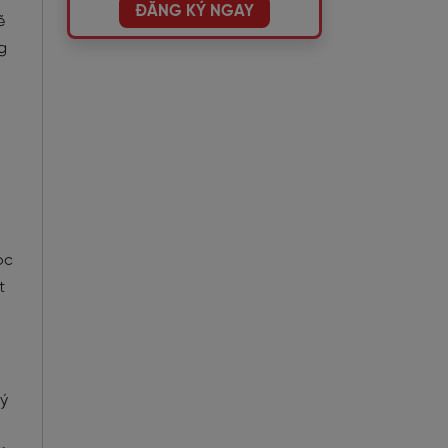
ĐĂNG KÝ NGAY
ẽ
g
ọc
t
 ý