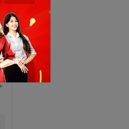
iúp
ve
e