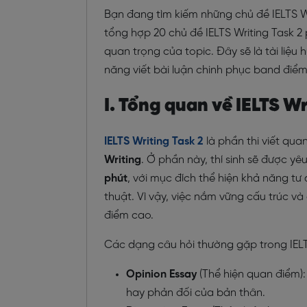
Bạn đang tìm kiếm những chủ đề IELTS Wr
tổng hợp 20 chủ đề IELTS Writing Task 2
quan trọng của topic. Đây sẽ là tài liệu
năng viết bài luận chinh phục band điểm
I. Tổng quan về IELTS Wr
IELTS Writing Task 2
là phần thi viết quan
Writing
. Ở phần này, thí sinh sẽ được y
phút
, với mục đích thể hiện khả năng tư
thuật. Vì vậy, việc nắm vững cấu trúc và 
điểm cao.
Các dạng câu hỏi thường gặp trong IELT
Opinion Essay
(Thể hiện quan điểm):
hay phản đối của bản thân.