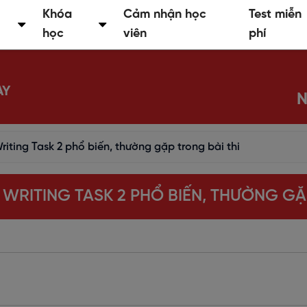
Khóa
Cảm nhận học
Test miễn
học
viên
phí
AY
N
riting Task 2 phổ biến, thường gặp trong bài thi
S WRITING TASK 2 PHỔ BIẾN, THƯỜNG GẶ