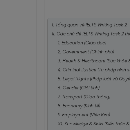
I. Tổng quan về IELTS Writing Task 2
II. Các chủ đề IELTS Writing Task 2 
1. Education (Giáo dục)
2. Government (Chính phủ)
3. Health & Healthcare (Sức khỏe 
4. Criminal Justice (Tư pháp hình s
5. Legal Rights (Pháp luật và Quyền
6. Gender (Giới tính)
7. Transport (Giao thông)
8. Economy (Kinh tế)
9. Employment (Việc làm)
10. Knowledge & Skills (Kiến thức