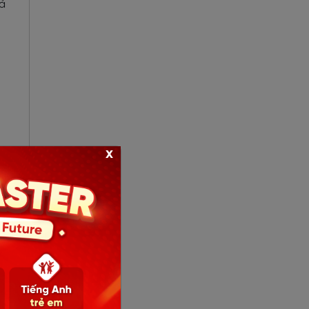
cả
x
ệ