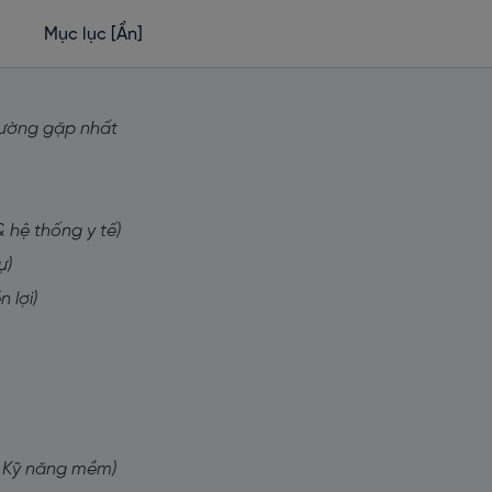
Mục lục
[Ẩn]
thường gặp nhất
& hệ thống y tế)
ự)
 lợi)
 & Kỹ năng mềm)