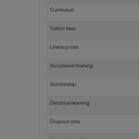
Curriculum
Tuition fees
Literacy rate
Vocational training
Scholarship
Distance learning
Dropout rate