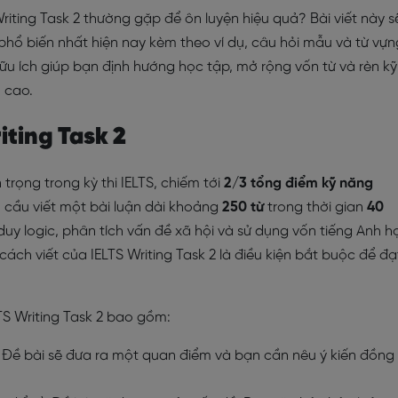
iting Task 2 thường gặp để ôn luyện hiệu quả? Bài viết này s
 phổ biến nhất hiện nay kèm theo ví dụ, câu hỏi mẫu và từ vựn
 hữu ích giúp bạn định hướng học tập, mở rộng vốn từ và rèn kỹ
 cao.
iting Task 2
 trọng trong kỳ thi IELTS, chiếm tới
2/3 tổng điểm kỹ năng
êu cầu viết một bài luận dài khoảng
250 từ
trong thời gian
40
 duy logic, phân tích vấn đề xã hội và sử dụng vốn tiếng Anh h
cách viết của IELTS Writing Task 2 là điều kiện bắt buộc để đạ
S Writing Task 2 bao gồm:
 Đề bài sẽ đưa ra một quan điểm và bạn cần nêu ý kiến đồng