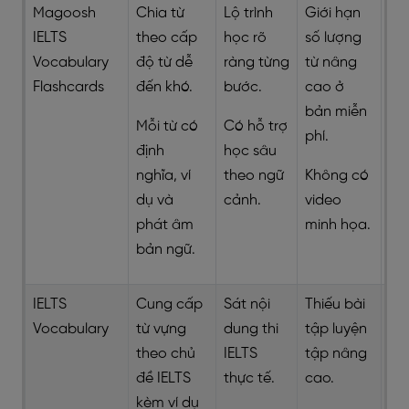
Magoosh
Chia từ
Lộ trình
Giới hạn
IELTS
theo cấp
học rõ
số lượng
Vocabulary
độ từ dễ
ràng từng
từ nâng
Flashcards
đến khó.
bước.
cao ở
bản miễn
Mỗi từ có
Có hỗ trợ
phí.
định
học sâu
nghĩa, ví
theo ngữ
Không có
dụ và
cảnh.
video
phát âm
minh họa.
bản ngữ.
IELTS
Cung cấp
Sát nội
Thiếu bài
Vocabulary
từ vựng
dung thi
tập luyện
theo chủ
IELTS
tập nâng
đề IELTS
thực tế.
cao.
kèm ví dụ