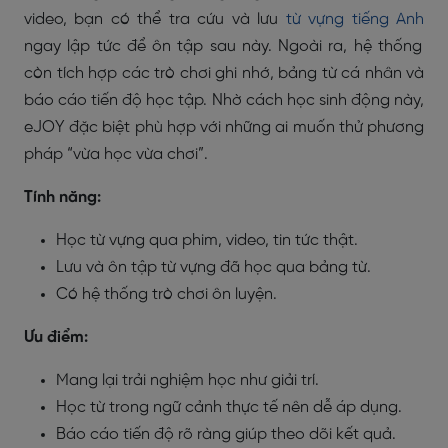
video, bạn có thể tra cứu và lưu
từ vựng tiếng Anh
ngay lập tức để ôn tập sau này. Ngoài ra, hệ thống
còn tích hợp các trò chơi ghi nhớ, bảng từ cá nhân và
báo cáo tiến độ học tập. Nhờ cách học sinh động này,
eJOY đặc biệt phù hợp với những ai muốn thử phương
pháp “vừa học vừa chơi”.
Tính năng:
Học từ vựng qua phim, video, tin tức thật.
Lưu và ôn tập từ vựng đã học qua bảng từ.
Có hệ thống trò chơi ôn luyện.
Ưu điểm:
Mang lại trải nghiệm học như giải trí.
Học từ trong ngữ cảnh thực tế nên dễ áp dụng.
Báo cáo tiến độ rõ ràng giúp theo dõi kết quả.