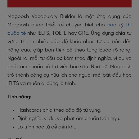
Magoosh Vocabulary Builder là một ứng dụng của
Magoosh được thiết kế chuyên biệt cho
các kỳ thi
quốc tế
như IELTS, TOEFL hay GRE. Ứng dụng chia từ
vựng thành nhiều cấp độ khác nhau từ cơ bản đến
nâng cao, giúp bạn tiến bộ theo từng bước rõ ràng.
Ngoài ra, mỗi từ đều có kèm theo định nghĩa, ví dụ và
phát âm chuẩn hỗ trợ việc học sâu. Nhờ đó, Magoosh
trở thành công cụ hữu ích cho người mới bắt đầu học
IELTS và muốn đi đúng lộ trình.
Tính năng:
Flashcards chia theo cấp độ từ vựng.
Định nghĩa, ví dụ, và phát âm chuẩn bản ngữ.
Lộ trình học từ dễ đến khó.