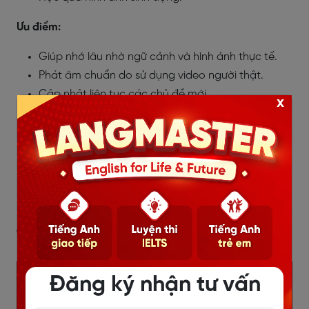
Ưu điểm:
Giúp nhớ lâu nhờ ngữ cảnh và hình ảnh thực tế.
Phát âm chuẩn do sử dụng video người thật.
Cập nhật liên tục các chủ đề mới.
x
Nhược điểm:
Nội dung IELTS chuyên biệt còn hạn chế.
Một số khóa học không được miễn phí.
Link download:
Android
,
IOS
1.6. Mochi Mochi (MochiVocab)
Đăng ký nhận tư vấn