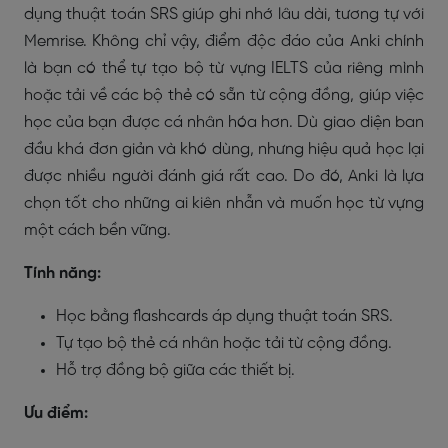
dụng thuật toán SRS giúp ghi nhớ lâu dài, tương tự với
Memrise. Không chỉ vậy, điểm độc đáo của Anki chính
là bạn có thể tự tạo bộ từ vựng IELTS của riêng mình
hoặc tải về các bộ thẻ có sẵn từ cộng đồng, giúp việc
học của bạn được cá nhân hóa hơn. Dù giao diện ban
đầu khá đơn giản và khó dùng, nhưng hiệu quả học lại
được nhiều người đánh giá rất cao. Do đó, Anki là lựa
chọn tốt cho những ai kiên nhẫn và muốn học từ vựng
một cách bền vững.
Tính năng:
Học bằng flashcards áp dụng thuật toán SRS.
Tự tạo bộ thẻ cá nhân hoặc tải từ cộng đồng.
Hỗ trợ đồng bộ giữa các thiết bị.
Ưu điểm: