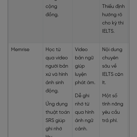
cộng
Thiếu định
đồng.
hướng rõ
cho kỳ thi
IELTS.
Memrise
Học từ
Video
Nội dung
qua video
bản ngữ
chuyên
người bản
giúp
sâu về
xứ và hình
luyện
IELTS còn
ảnh sinh
phát âm.
ít.
động.
Dễ ghi
Một số
Ứng dụng
nhớ từ
tính năng
thuật toán
qua hình
yêu cầu
SRS giúp
ảnh ngữ
trả phí.
ghi nhớ
cảnh.