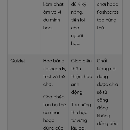
kèm phát
đủ 4 kỹ
chơi hoặc
âm và ví
năng,
flashcards
dụ minh
tiện lợi
tạo hứng
họa.
cho
thú.
người
học.
Quizlet
Học bằng
Giao diện
Chất
flashcards,
thân
lượng nội
test và trò
thiện, học
dung
chơi.
sinh
được chia
động.
sẻ từ
Cho phép
cộng
tạo bộ thẻ
Tạo hứng
đồng
cá nhân
thú học
không
hoặc
từ vựng
đồng đều.
dùng của
lâu dài.