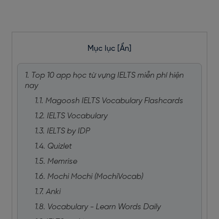
Mục lục
[Ẩn]
1. Top 10 app học từ vựng IELTS miễn phí hiện
nay
1.1. Magoosh IELTS Vocabulary Flashcards
1.2. IELTS Vocabulary
1.3. IELTS by IDP
1.4. Quizlet
1.5. Memrise
1.6. Mochi Mochi (MochiVocab)
1.7. Anki
1.8. Vocabulary - Learn Words Daily