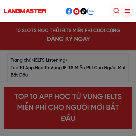
10 SLOTS HỌC THỬ IELTS MIỄN PHÍ CUỐI CÙNG
ĐĂNG KÝ NGAY
Trang chủ
>
IELTS Listening
>
Top 10 App Học Từ Vựng IELTS Miễn Phí Cho Người Mới
Bắt Đầu
TOP 10 APP HỌC TỪ VỰNG IELTS
MIỄN PHÍ CHO NGƯỜI MỚI BẮT
ĐẦU