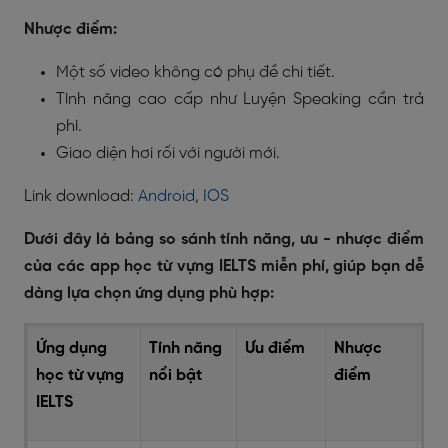
Nhược điểm:
Một số video không có phụ đề chi tiết.
Tính năng cao cấp như Luyện Speaking cần trả
phí.
Giao diện hơi rối với người mới.
Link download:
Android
,
IOS
Dưới đây là bảng so sánh tính năng, ưu - nhược điểm
của các app học từ vựng IELTS miễn phí, giúp bạn dễ
dàng lựa chọn ứng dụng phù hợp:
Ứng dụng
Tính năng
Ưu điểm
Nhược
Đá
học từ vựng
nổi bật
điểm
tr
IELTS
CH