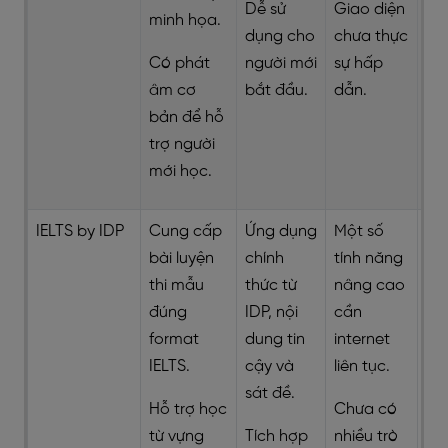
Dễ sử
Giao diện
minh họa.
dụng cho
chưa thực
Có phát
người mới
sự hấp
âm cơ
bắt đầu.
dẫn.
bản để hỗ
trợ người
mới học.
IELTS by IDP
Cung cấp
Ứng dụng
Một số
bài luyện
chính
tính năng
thi mẫu
thức từ
nâng cao
đúng
IDP, nội
cần
format
dung tin
internet
IELTS.
cậy và
liên tục.
sát đề.
Hỗ trợ học
Chưa có
từ vựng
Tích hợp
nhiều trò