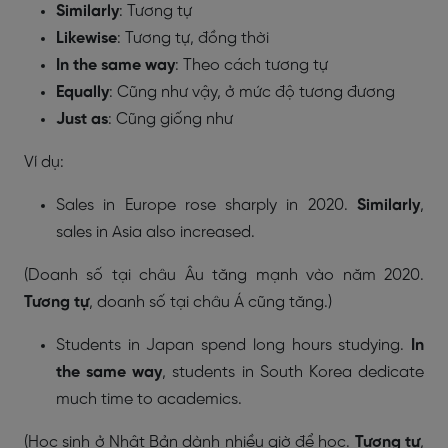
Similarly
: Tương tự
Likewise
: Tương tự, đồng thời
In the same way
: Theo cách tương tự
Equally
: Cũng như vậy, ở mức độ tương đương
Just as
: Cũng giống như
Ví dụ:
Sales in Europe rose sharply in 2020.
Similarly
,
sales in Asia also increased.
(Doanh số tại châu Âu tăng mạnh vào năm 2020.
Tương tự
, doanh số tại châu Á cũng tăng.)
Students in Japan spend long hours studying.
In
the same way
, students in South Korea dedicate
much time to academics.
(Học sinh ở Nhật Bản dành nhiều giờ để học.
Tương tự
,