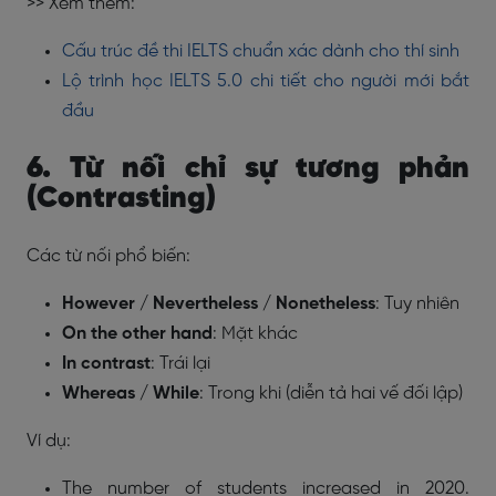
>> Xem thêm:
Cấu trúc đề thi IELTS chuẩn xác dành cho thí sinh
Lộ trình học IELTS 5.0 chi tiết cho người mới bắt
đầu
6. Từ nối chỉ sự tương phản
(Contrasting)
Các từ nối phổ biến:
However / Nevertheless / Nonetheless
: Tuy nhiên
On the other hand
: Mặt khác
In contrast
: Trái lại
Whereas / While
: Trong khi (diễn tả hai vế đối lập)
Ví dụ:
The number of students increased in 2020.