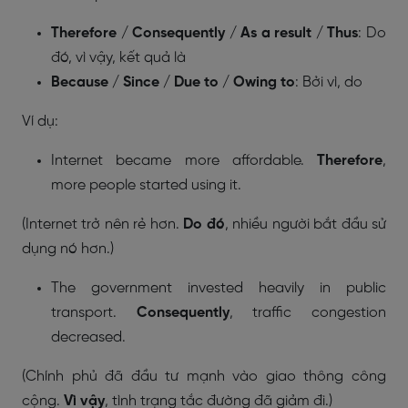
Therefore / Consequently / As a result / Thus
: Do
đó, vì vậy, kết quả là
Because / Since / Due to / Owing to
: Bởi vì, do
Ví dụ:
Internet became more affordable.
Therefore
,
more people started using it.
(Internet trở nên rẻ hơn.
Do đó
, nhiều người bắt đầu sử
dụng nó hơn.)
The government invested heavily in public
transport.
Consequently
, traffic congestion
decreased.
(Chính phủ đã đầu tư mạnh vào giao thông công
cộng.
Vì vậy
, tình trạng tắc đường đã giảm đi.)