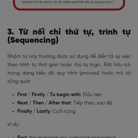
3. Từ nối chỉ thứ tự, trình tự
(Sequencing)
Nhóm từ này thường được sử dụng để diễn tả sự việc
theo trình tự thời gian hoặc thứ tự logic. Rất hữu ích
trong dạng biểu đồ quy trình (process) hoặc mô tả
tổng quát.
First / Firstly / To begin with
: Đầu tiên
Next / Then / After that
: Tiếp theo, sau đó
Finally / Lastly
: Cuối cùng
Ví dụ:
First
, the materials are collected and sorted.