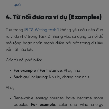
quả
4. Từ nối đưa ra ví dụ (Examples)
Tuy trong
IELTS Writing task 1
không yêu cầu nên đưa
ra ví dụ như trong Task 2, nhưng việc sử dụng từ nối để
mở rộng hoặc nhấn mạnh điểm nổi bật trong dữ liệu
vẫn rất hữu ích.
Các từ nối phổ biến:
For example / For instance
: Ví dụ như
Such as/ Including
: Như là, chẳng hạn như
Ví dụ:
Renewable energy sources have become more
popular.
For example
, solar and wind energy