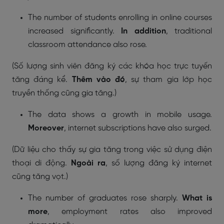
The number of students enrolling in online courses
increased significantly.
In addition
, traditional
classroom attendance also rose.
(Số lượng sinh viên đăng ký các khóa học trực tuyến
tăng đáng kể.
Thêm vào đó
, sự tham gia lớp học
truyền thống cũng gia tăng.)
The data shows a growth in mobile usage.
Moreover
, internet subscriptions have also surged.
(Dữ liệu cho thấy sự gia tăng trong việc sử dụng điện
thoại di động.
Ngoài ra
, số lượng đăng ký internet
cũng tăng vọt.)
The number of graduates rose sharply.
What is
more
, employment rates also improved