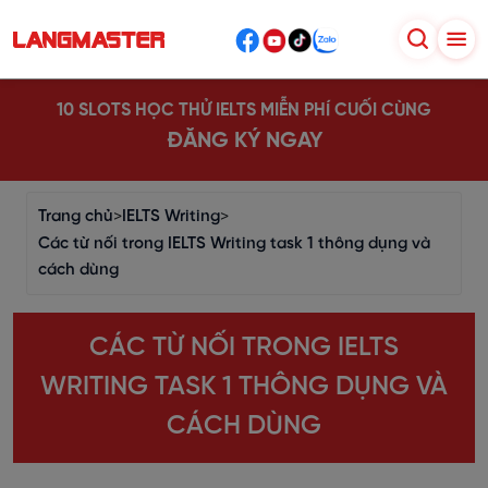
10 SLOTS HỌC THỬ IELTS MIỄN PHÍ CUỐI CÙNG
ĐĂNG KÝ NGAY
Trang chủ
>
IELTS Writing
>
Các từ nối trong IELTS Writing task 1 thông dụng và
cách dùng
CÁC TỪ NỐI TRONG IELTS
WRITING TASK 1 THÔNG DỤNG VÀ
CÁCH DÙNG