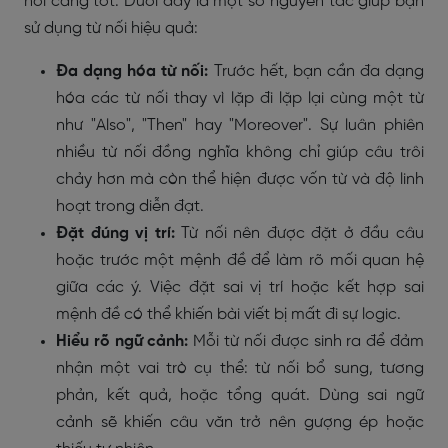
nối càng tốt. Dưới đây là một số nguyên tắc giúp bạn
sử dụng từ nối hiệu quả:
Đa dạng hóa từ nối:
Trước hết, bạn cần đa dạng
hóa các từ nối thay vì lặp đi lặp lại cùng một từ
như "Also", "Then" hay "Moreover". Sự luân phiên
nhiều từ nối đồng nghĩa không chỉ giúp câu trôi
chảy hơn mà còn thể hiện được vốn từ và độ linh
hoạt trong diễn đạt.
Đặt đúng vị trí:
Từ nối nên được đặt ở đầu câu
hoặc trước một mệnh đề để làm rõ mối quan hệ
giữa các ý. Việc đặt sai vị trí hoặc kết hợp sai
mệnh đề có thể khiến bài viết bị mất đi sự logic.
Hiểu rõ ngữ cảnh:
Mỗi từ nối được sinh ra để đảm
nhận một vai trò cụ thể: từ nối bổ sung, tương
phản, kết quả, hoặc tổng quát. Dùng sai ngữ
cảnh sẽ khiến câu văn trở nên gượng ép hoặc