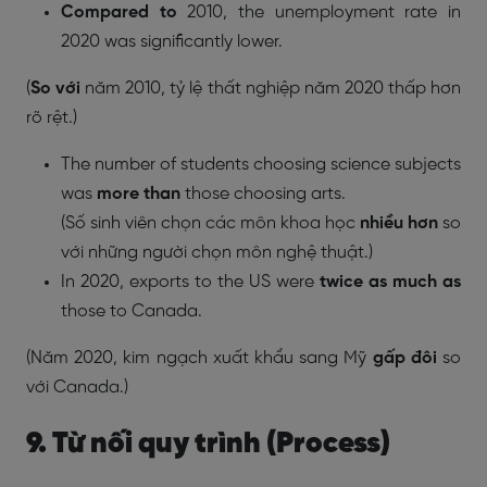
Compared to
2010, the unemployment rate in
2020 was significantly lower.
(
So với
năm 2010, tỷ lệ thất nghiệp năm 2020 thấp hơn
rõ rệt.)
The number of students choosing science subjects
was
more than
those choosing arts.
(Số sinh viên chọn các môn khoa học
nhiều hơn
so
với những người chọn môn nghệ thuật.)
In 2020, exports to the US were
twice as much as
those to Canada.
(Năm 2020, kim ngạch xuất khẩu sang Mỹ
gấp đôi
so
với Canada.)
9. Từ nối quy trình (Process)