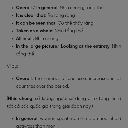
Overall / In general
: Nhìn chung, tổng thể
It is clear that
: Rõ ràng rằng
It can be seen that
: Có thể thấy rằng
Taken as a whole:
Nhìn tổng thể
All in all:
Nhìn chung
In the large picture/ Looking at the entirety:
Nhìn
tổng thể
Ví dụ:
Overall
, the number of car users increased in all
countries over the period.
(
Nhìn chung
, số lượng người sử dụng ô tô tăng lên ở
tất cả các quốc gia trong giai đoạn này.)
In general
, women spent more time on household
activities than men.