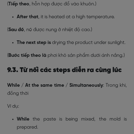
(
Tiếp theo
, hỗn hợp được đổ vào khuôn.)
After that
, it is heated at a high temperature.
(
Sau đó
, nó được nung ở nhiệt độ cao.)
The next step is
drying the product under sunlight.
(
Bước tiếp theo là
phơi khô sản phẩm dưới ánh nắng.)
9.3. Từ nối các steps diễn ra cùng lúc
While / At the same time / Simultaneously
: Trong khi,
đồng thời
Ví dụ:
While
the paste is being mixed, the mold is
prepared.