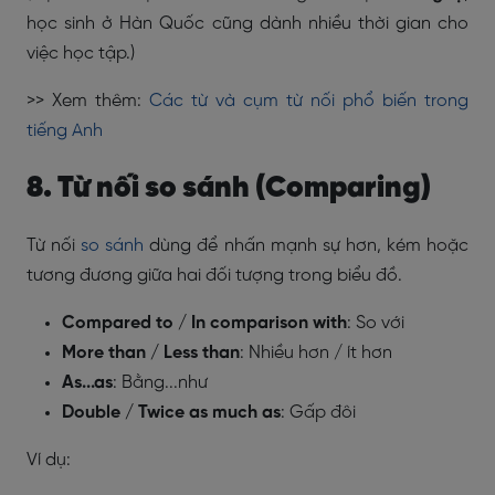
học sinh ở Hàn Quốc cũng dành nhiều thời gian cho
việc học tập.)
>> Xem thêm:
Các từ và cụm từ nối phổ biến trong
tiếng Anh
8. Từ nối so sánh (Comparing)
Từ nối
so sánh
dùng để nhấn mạnh sự hơn, kém hoặc
tương đương giữa hai đối tượng trong biểu đồ.
Compared to / In comparison with
: So với
More than / Less than
: Nhiều hơn / ít hơn
As...as
: Bằng...như
Double / Twice as much as
: Gấp đôi
Ví dụ: