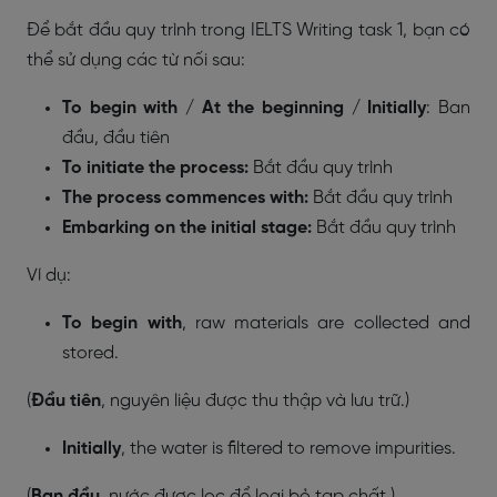
Để bắt đầu quy trình trong IELTS Writing task 1, bạn có
thể sử dụng các từ nối sau:
To begin with / At the beginning / Initially
: Ban
đầu, đầu tiên
To initiate the process:
Bắt đầu quy trình
The process commences with:
Bắt đầu quy trình
Embarking on the initial stage:
Bắt đầu quy trình
Ví dụ:
To begin with
, raw materials are collected and
stored.
(
Đầu tiên
, nguyên liệu được thu thập và lưu trữ.)
Initially
, the water is filtered to remove impurities.
(
Ban đầu
, nước được lọc để loại bỏ tạp chất.)