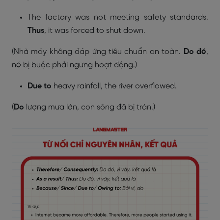
The factory was not meeting safety standards.
Thus
, it was forced to shut down.
(Nhà máy không đáp ứng tiêu chuẩn an toàn.
Do đó
,
nó bị buộc phải ngưng hoạt động.)
Due to
heavy rainfall, the river overflowed.
(
Do
lượng mưa lớn, con sông đã bị tràn.)