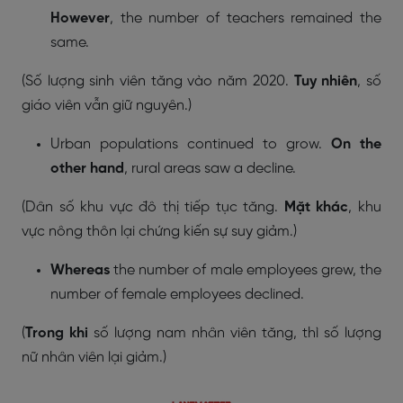
However
, the number of teachers remained the
same.
(Số lượng sinh viên tăng vào năm 2020.
Tuy nhiên
, số
giáo viên vẫn giữ nguyên.)
Urban populations continued to grow.
On the
other hand
, rural areas saw a decline.
(Dân số khu vực đô thị tiếp tục tăng.
Mặt khác
, khu
vực nông thôn lại chứng kiến sự suy giảm.)
Whereas
the number of male employees grew, the
number of female employees declined.
(
Trong khi
số lượng nam nhân viên tăng, thì số lượng
nữ nhân viên lại giảm.)