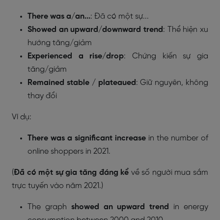
There was a/an...
: Đã có một sự...
Showed an upward/downward trend
: Thể hiện xu
hướng tăng/giảm
Experienced a rise/drop
: Chứng kiến sự gia
tăng/giảm
Remained stable / plateaued
: Giữ nguyên, không
thay đổi
Ví dụ:
There was a significant increase
in the number of
online shoppers in 2021.
(
Đã có một sự gia tăng đáng kể
về số người mua sắm
trực tuyến vào năm 2021.)
The graph
showed an upward trend
in energy