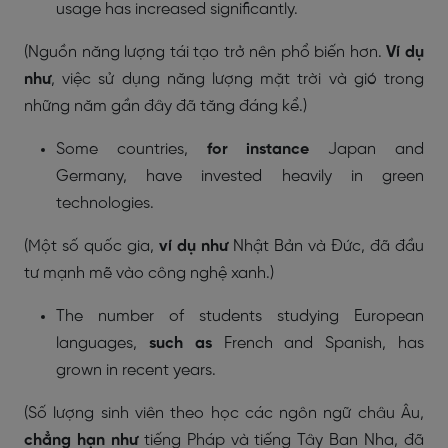
usage has increased significantly.
(Nguồn năng lượng tái tạo trở nên phổ biến hơn.
Ví dụ
như
, việc sử dụng năng lượng mặt trời và gió trong
những năm gần đây đã tăng đáng kể.)
Some countries,
for instance
Japan and
Germany, have invested heavily in green
technologies.
(Một số quốc gia,
ví dụ như
Nhật Bản và Đức, đã đầu
tư mạnh mẽ vào công nghệ xanh.)
The number of students studying European
languages,
such as
French and Spanish, has
grown in recent years.
(Số lượng sinh viên theo học các ngôn ngữ châu Âu,
chẳng hạn như
tiếng Pháp và tiếng Tây Ban Nha, đã