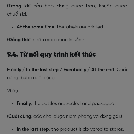
(
Trong khi
hỗn hợp đang được trộn, khuôn được
chuẩn bị.)
At the same time
, the labels are printed.
(
Đồng thời
, nhãn mác được in sẵn.)
9.4. Từ nối quy trình kết thúc
Finally / In the last step / Eventually / At the end
: Cuối
cùng, bước cuối cùng
Ví dụ:
Finally
, the bottles are sealed and packaged.
(
Cuối cùng
, các chai được niêm phong và đóng gói.)
In the last step
, the product is delivered to stores.