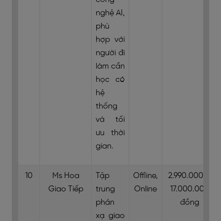
nghệ AI,
phù
hợp với
người đi
làm cần
học có
hệ
thống
và tối
ưu thời
gian.
10
Ms Hoa
Tập
Offline,
2.990.000 –
Giao Tiếp
trung
Online
17.000.000
phản
đồng
xạ giao