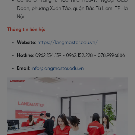
Cơ sở 3: Tầng 1, Tòa nhà N03-T7 Ngoại Giao
Đoàn, phường Xuân Tảo, quận Bắc Từ Liêm, TP Hà
Nội
Thông tin liên hệ:
Website
:
https://langmaster.edu.vn/
Hotline
: 0962.154.139 - 0962.152.228 - 078.999.6886
Email
:
info@langmaster.edu.vn