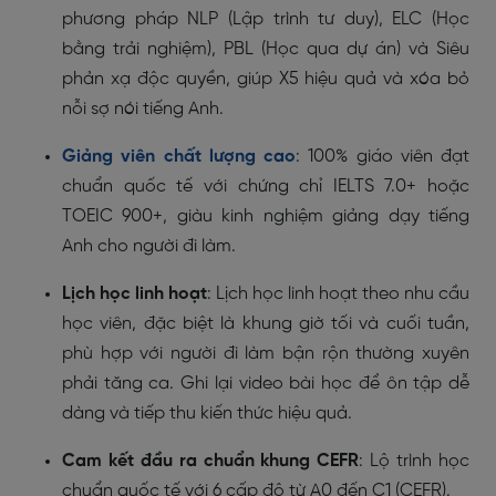
phương pháp NLP (Lập trình tư duy), ELC (Học
bằng trải nghiệm), PBL (Học qua dự án) và Siêu
phản xạ độc quyền, giúp X5 hiệu quả và xóa bỏ
nỗi sợ nói tiếng Anh.
Giảng viên chất lượng cao
: 100% giáo viên đạt
chuẩn quốc tế với chứng chỉ IELTS 7.0+ hoặc
TOEIC 900+, giàu kinh nghiệm giảng dạy tiếng
Anh cho người đi làm.
Lịch học linh hoạt
: Lịch học linh hoạt theo nhu cầu
học viên, đặc biệt là khung giờ tối và cuối tuần,
phù hợp với người đi làm bận rộn thường xuyên
phải tăng ca. Ghi lại video bài học để ôn tập dễ
dàng và tiếp thu kiến thức hiệu quả.
Cam kết đầu ra chuẩn khung CEFR
: Lộ trình học
chuẩn quốc tế với 6 cấp độ từ A0 đến C1 (CEFR).