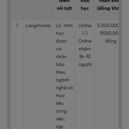
điểm
thức
tham khảo
nổi bật
học
(đồng/khóa)
1
Langmaster
Lộ trình
Online
5.000.000 –
học
1-1,
9.000.000
được
Online
đồng
cá
nhóm
nhân
(8–10
hóa
người)
theo
ngành
nghề và
mục
tiêu
công
việc,
tập