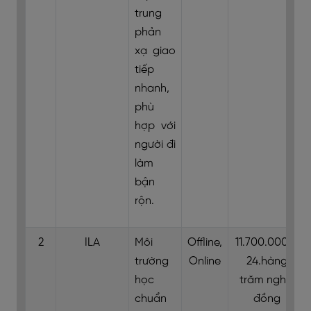
trung
phản
xạ giao
tiếp
nhanh,
phù
hợp với
người đi
làm
bận
rộn.
2
ILA
Môi
Offline,
11.700.000 –
trường
Online
24.hàng
học
trăm nghìn
chuẩn
đồng