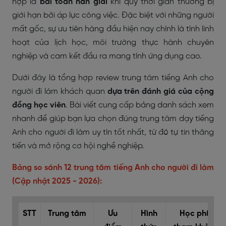
hợp là
bài toán nan giải
khi quỹ thời gian thường bị
giới hạn bởi áp lực công việc. Đặc biệt với những người
mất gốc, sự ưu tiên hàng đầu hiện nay chính là tính linh
hoạt của lịch học, môi trường thực hành chuyên
nghiệp và cam kết đầu ra mang tính ứng dụng cao.
Dưới đây là tổng hợp review trung tâm tiếng Anh cho
người đi làm khách quan
dựa trên đánh giá của cộng
đồng học viên
. Bài viết cung cấp bảng danh sách xem
nhanh để giúp bạn lựa chọn đúng trung tâm dạy tiếng
Anh cho người đi làm uy tín tốt nhất, từ đó tự tin thăng
tiến và mở rộng cơ hội nghề nghiệp.
Bảng so sánh 12 trung tâm tiếng Anh cho người đi làm
(Cập nhật 2025 - 2026):
STT
Trung tâm
Ưu
Hình
Học phí