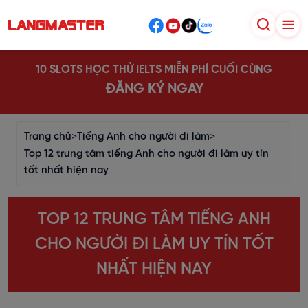
10 SLOTS HỌC THỬ IELTS MIỄN PHÍ CUỐI CÙNG
ĐĂNG KÝ NGAY
Trang chủ
>
Tiếng Anh cho người đi làm
>
Top 12 trung tâm tiếng Anh cho người đi làm uy tín
tốt nhất hiện nay
TOP 12 TRUNG TÂM TIẾNG ANH
CHO NGƯỜI ĐI LÀM UY TÍN TỐT
NHẤT HIỆN NAY