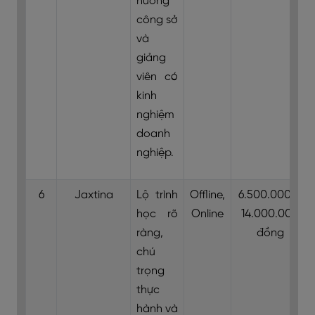
huống
công sở
và
giảng
viên có
kinh
nghiệm
doanh
nghiệp.
6
Jaxtina
Lộ trình
Offline,
6.500.000 –
học rõ
Online
14.000.000
ràng,
đồng
chú
trọng
thực
hành và