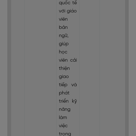
quốc tế
với giáo
viên
bản
ngữ,
giúp
học
viên cải
thiện
giao
tiếp và
phát
triển kỹ
năng
làm
việc
trong