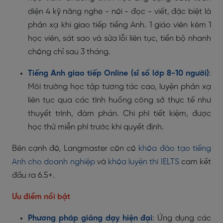
diện 4 kỹ năng nghe - nói - đọc - viết, đặc biệt là
phản xạ khi giao tiếp tiếng Anh. 1 giáo viên kèm 1
học viên, sát sao và sửa lỗi liên tục, tiến bộ nhanh
chóng chỉ sau 3 tháng.
Tiếng Anh giao tiếp Online (sĩ số lớp 8-10 người)
:
Môi trường học tập tương tác cao, luyện phản xạ
liên tục qua các tình huống công sở thực tế như
thuyết trình, đàm phán. Chi phí tiết kiệm, được
học thử miễn phí trước khi quyết định.
Bên cạnh đó, Langmaster còn có
khóa đào tạo tiếng
Anh cho doanh nghiệp
và
khóa luyện thi IELTS
cam kết
đầu ra 6.5+.
Ưu điểm nổi bật
Phương pháp giảng dạy hiện đại
: Ứng dụng các