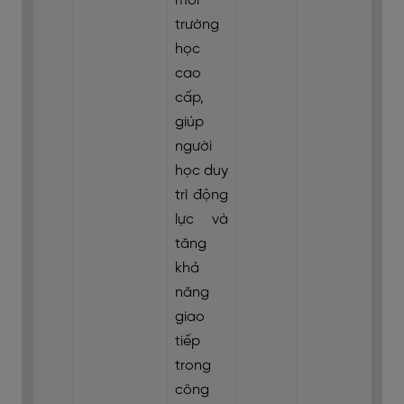
môi
trường
học
cao
cấp,
giúp
người
học duy
trì động
lực và
tăng
khả
năng
giao
tiếp
trong
công