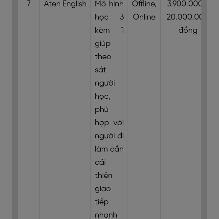
7
Aten English
Mô hình
Offline,
3.900.000 -
học 3
Online
20.000.000
kèm 1
đồng
giúp
theo
sát
người
học,
phù
hợp với
người đi
làm cần
cải
thiện
giao
tiếp
nhanh