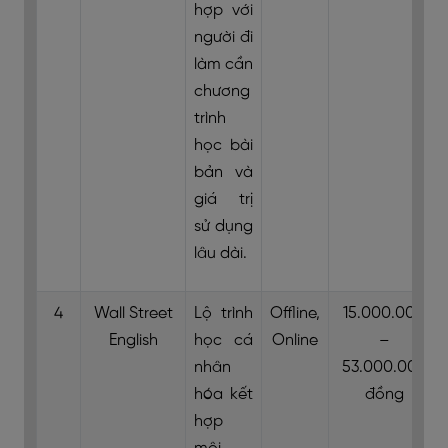
hợp với
người đi
làm cần
chương
trình
học bài
bản và
giá trị
sử dụng
lâu dài.
4
Wall Street
Lộ trình
Offline,
15.000.000
English
học cá
Online
–
nhân
53.000.000
hóa kết
đồng
hợp