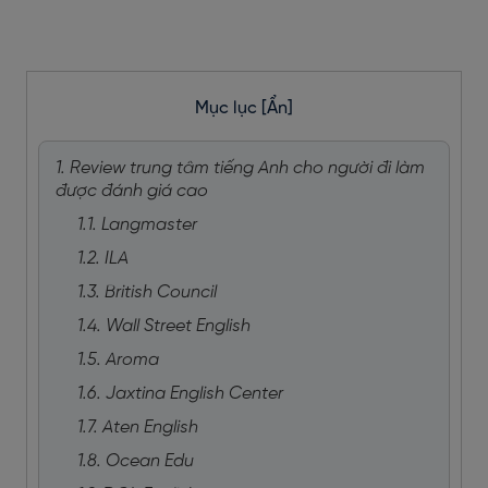
Mục lục
[Ẩn]
1. Review trung tâm tiếng Anh cho người đi làm
được đánh giá cao
1.1. Langmaster
1.2. ILA
1.3. British Council
1.4. Wall Street English
1.5. Aroma
1.6. Jaxtina English Center
1.7. Aten English
1.8. Ocean Edu