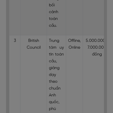
bối
cảnh
toàn
cầu.
3
British
Trung
Offline,
5.000.000 -
Council
tâm uy
Online
7.000.000
tín toàn
đồng
cầu,
giảng
dạy
theo
chuẩn
Anh
quốc,
phù