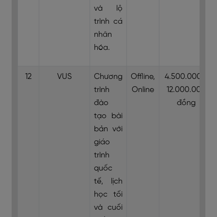
và lộ
trình cá
nhân
hóa.
12
VUS
Chương
Offline,
4.500.000 -
trình
Online
12.000.000
đào
đồng
tạo bài
bản với
giáo
trình
quốc
tế, lịch
học tối
và cuối