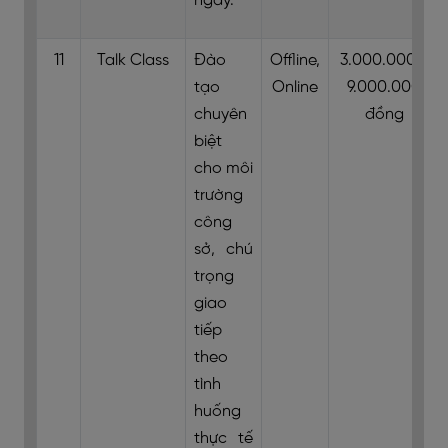
ngày.
11
Talk Class
Đào
Offline,
3.000.000 -
tạo
Online
9.000.000
chuyên
đồng
biệt
cho môi
trường
công
sở, chú
trọng
giao
tiếp
theo
tình
huống
thực tế