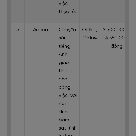
việc
thực tế.
5
Aroma
Chuyên
Offline,
2.500.000 –
sâu
Online
4.350.000
tiếng
đồng
Anh
giao
tiếp
cho
công
việc với
nội
dung
bám
sát tình