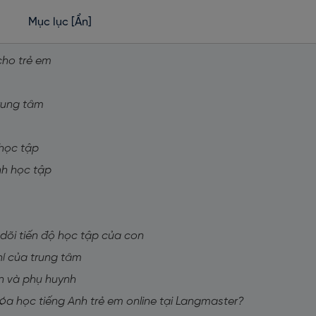
Mục lục
[Ẩn]
 cho trẻ em
rung tâm
 học tập
ình học tập
 dõi tiến độ học tập của con
hí của trung tâm
ên và phụ huynh
hóa học tiếng Anh trẻ em online tại Langmaster?