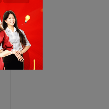
lâu
dạy
ạt
thi
ite
 từ
tín