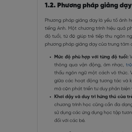
1.2. Phương pháp giảng dạy
Phương pháp giảng dạy là yếu tố ảnh hưở
tiếng Anh. Một chương trình hiệu quả p
độ tuổi, từ đó giúp trẻ tiếp thu ngôn 
phương pháp giảng dạy của trung tâm c
Mức độ phù hợp với từng độ tuổi:
V
thông qua vận động, âm nhạc,
tr
thấu ngôn ngữ một cách vô thức. 
giữa các hoạt động tương tác và ki
mà còn phát triển tư duy phản biện
Khơi dậy và duy trì hứng thú của tr
chương trình học cũng cần đa dạng
sử dụng các ứng dụng học tập tương 
đối với các bé.