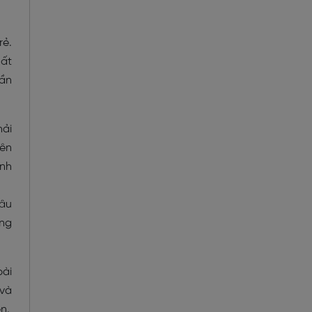
rẻ.
hất
ần
hải
iên
ành
lâu
ồng
bài
 và
n.