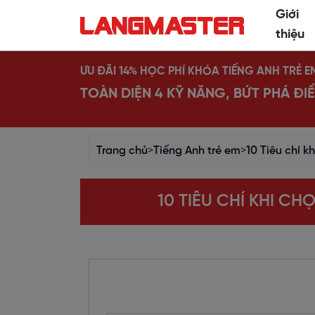
Giới
thiệu
ƯU ĐÃI 14% HỌC PHÍ KHÓA TIẾNG ANH TRẺ E
TOÀN DIỆN 4 KỸ NĂNG, BỨT PHÁ Đ
Trang chủ
>
Tiếng Anh trẻ em
>
10 Tiêu chí k
10 TIÊU CHÍ KHI C