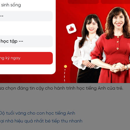
 sinh sống
 trung tâm tiếng Anh cho trẻ. Một
trung tâm có thương hiệu 
ồng học viên
và
có minh chứng rõ ràng về chất lượng giảng 
 tập ổn định, hiệu quả. Uy tín không chỉ đến từ số năm ho
trình, đội ngũ giáo viên và thành tích học viên qua các kỳ 
 Flyers, TOEFL Primary hoặc IELTS.
ng ký ngay
 tín của trung tâm thông qua các kênh thông tin như: webs
ài viết trên báo chí chuyên ngành hoặc tham khảo đánh giá
ng trung tâm có mặt trong các bảng xếp hạng giáo dục uy 
 chọn đáng tin cậy cho hành trình học tiếng Anh của trẻ.
 Độ tuổi vàng cho con học tiếng Anh
ại nhà hiệu quả nhất bé tiếp thu nhanh