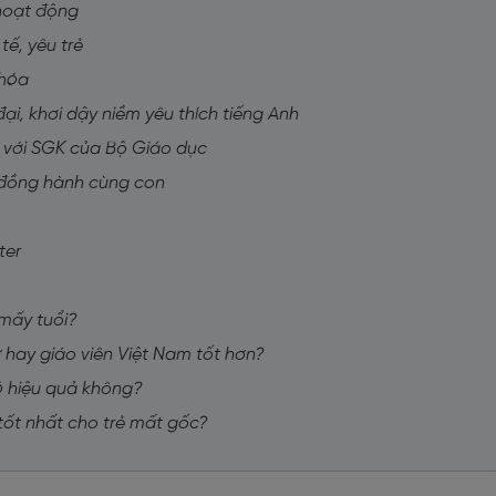
 hoạt động
tế, yêu trẻ
 hóa
ại, khơi dậy niềm yêu thích tiếng Anh
p với SGK của Bộ Giáo dục
nh đồng hành cùng con
ter
 mấy tuổi?
ữ hay giáo viên Việt Nam tốt hơn?
có hiệu quả không?
tốt nhất cho trẻ mất gốc?