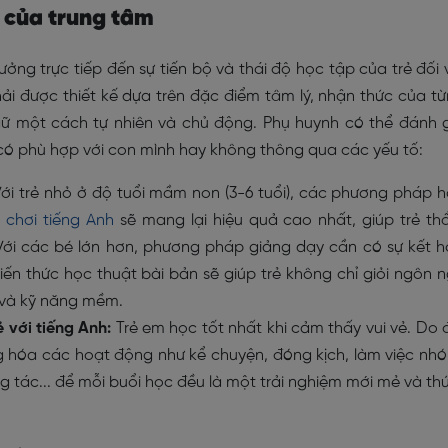
 của trung tâm
ng trực tiếp đến sự tiến bộ và thái độ học tập của trẻ đối 
hải được thiết kế dựa trên đặc điểm tâm lý, nhận thức của t
ngữ một cách tự nhiên và chủ động. Phụ huynh có thể đánh 
ó phù hợp với con mình hay không thông qua các yếu tố:
ới trẻ nhỏ ở độ tuổi mầm non (3-6 tuổi), các phương pháp 
ò chơi tiếng Anh
sẽ mang lại hiệu quả cao nhất, giúp trẻ t
Với các bé lớn hơn, phương pháp giảng dạy cần có sự kết 
ến thức học thuật bài bản sẽ giúp trẻ không chỉ giỏi ngôn 
 và kỹ năng mềm.
ẻ với tiếng Anh:
Trẻ em học tốt nhất khi cảm thấy vui vẻ. Do 
 hóa các hoạt động như kể chuyện, đóng kịch, làm việc nh
tác... để mỗi buổi học đều là một trải nghiệm mới mẻ và thú