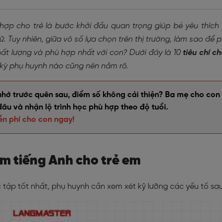
hợp cho trẻ là bước khởi đầu quan trọng giúp bé yêu thích
. Tuy nhiên, giữa vô số lựa chọn trên thị trường, làm sao để 
hất lượng và phù hợp nhất với con? Dưới đây là 10
tiêu chí c
kỳ phụ huynh nào cũng nên nắm rõ.
nhớ trước quên sau, điểm số không cải thiện? Ba mẹ cho con
đâu và nhận lộ trình học phù hợp theo độ tuổi.
ễn phí cho con ngay!
tâm tiếng Anh cho trẻ em
ập tốt nhất, phụ huynh cần xem xét kỹ lưỡng các yếu tố sau