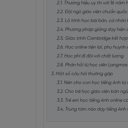
2.1. Thương hiệu uy tín với 16 năm
2.2. Đội ngũ giáo viên chuẩn quốc 
2.3. Lộ trình học bài bản, cá nhân
2.4. Phương pháp giảng dạy hiện đ
2.5. Giáo trình Cambridge kết hợ
2.6. Học online tiện lợi, phụ huy
2.7. Học phí đi đôi với chất lượng
2.8. Phản hồi từ học viên Langmas
3. Một số câu hỏi thường gặp
3.1. Nên cho con học tiếng Anh từ
3.2. Cho trẻ học giáo viên bản ng
3.3. Trẻ em học tiếng Anh online 
3.4. Trung tâm nào dạy tiếng Anh 