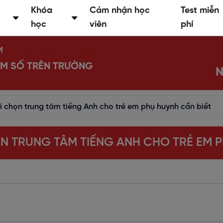
Khóa
Cảm nhận học
Test miễn
học
viên
phí
M
IỂM SỐ TRÊN TRƯỜNG
N
hi chọn trung tâm tiếng Anh cho trẻ em phụ huynh cần biết
HỌN TRUNG TÂM TIẾNG ANH CHO TRẺ EM 