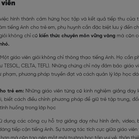
 viên
 việc hình thành cảm hứng học tập và kết quả tiếp thu của t
tâm tiếng Anh cho trẻ em, phụ huynh cần đặc biệt lưu ý đến c
 giỏi không chỉ có
kiến thức chuyên môn vững vàng
mà còn c
nhỏ.
Một giáo viên giỏi không chỉ thông thạo tiếng Anh. Họ cần p
hư TESOL, CELTA, TEFL). Những chứng chỉ này đảm bảo giáo v
ư phạm, phương pháp truyền đạt và cách quản lý lớp học d
ho trẻ em:
Những giáo viên từng có kinh nghiệm giảng dạy 
uổi, biết cách điều chỉnh phương pháp để giữ trẻ tập trung, đ
 tình huống trong lớp học
ử dụng các công cụ hỗ trợ giảng dạy như hình ảnh, video, 
 dàng tiếp cận tiếng Anh. Sự tương tác tích cực giữa giáo viên
ả hơn mà còn tạo nên một môi trường học tập vui vẻ, thân thiệ