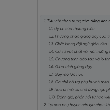
1. Tiêu chí chọn trung tâm tiếng Anh
1.1. Uy tín của thương hiệu
1.2. Phương pháp giảng dạy của t
1.3. Chất lượng đội ngũ giáo viên
1.4. Cơ sở vật chất và môi trường
1.5. Chương trình đào tạo và lộ tr
1.6. Giáo trình giảng dạy
1.7. Quy mô lớp học
1.8. Cơ chế hỗ trợ phụ huynh theo
1.9. Học phí và cơ chế đóng học p
1.10. Đánh giá, phản hồi từ học vi
2. Tại sao phụ huynh nên lựa chọn k