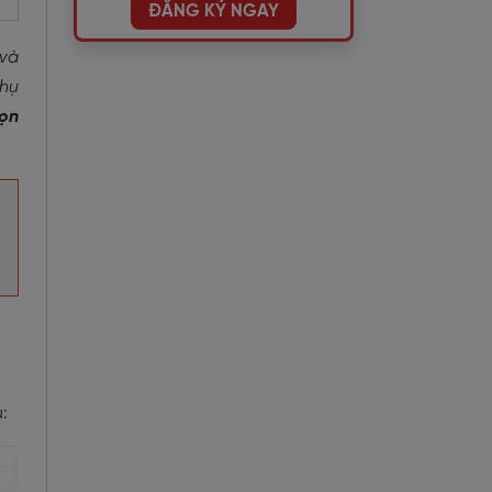
ĐĂNG KÝ NGAY
 và
phụ
họn
: