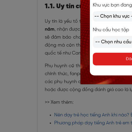
Khu vực bạn đang
1.1. Uy tín của thương hiệu
Uy tín là yếu tố tiên quyết khi lựa chọn
năm
, nhận được
sự tin tưởng từ cộng đ
Nhu cầu học tập
sẽ đảm bảo cho con một môi trường học
động mà còn thể hiện qua hệ thống giáo 
quốc tế như Cambridge Starters, Movers,
Đă
Phụ huynh có thể kiểm chứng mức độ uy
chính thức, fanpage mạng xã hội, các b
các phụ huynh có con đã theo học. Nhữ
hoặc được cộng đồng đánh giá cao là lựa
>> Xem thêm:
Nên dạy trẻ học tiếng Anh khi nào?
Phương pháp dạy tiếng Anh trẻ em t