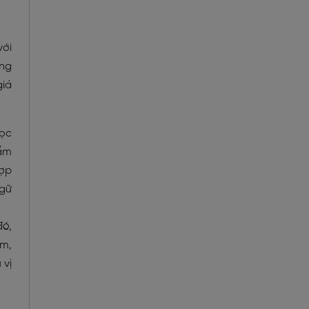
với
ừng
giá
học
hẩm
hợp
ngữ
đó,
óm,
 vị