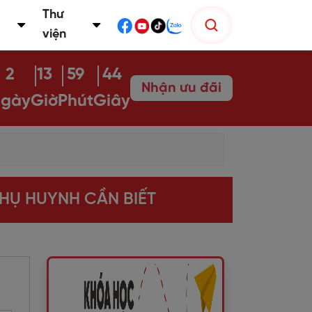
Thư
viện
2
13
59
42
Nhận ưu đãi
gày
Giờ
Phút
Giây
PHỤ HUYNH CẦN BIẾT