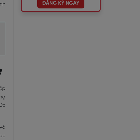
ĐĂNG KÝ NGAY
inh
?
iệp
ựng
hức
 và
học