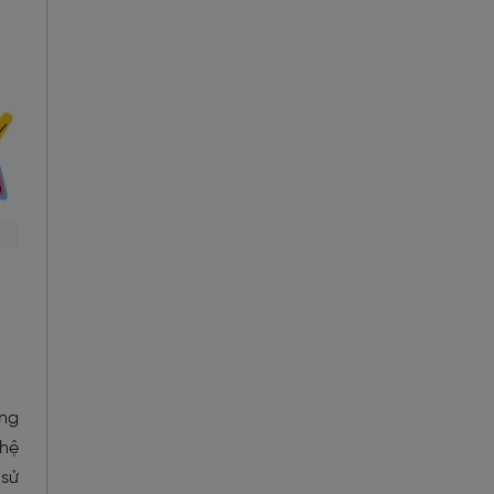
ếng
 hệ
 sử