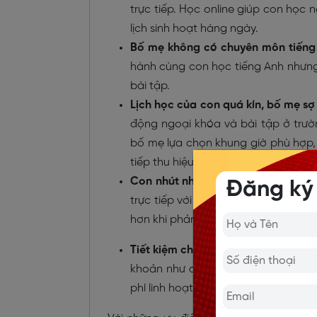
trực tiếp. Học online giúp con học n
lịch sinh hoạt hàng ngày.
Bố mẹ không có chuyên môn tiếng 
hành cùng con học tiếng Anh nhưng l
bài tập.
Lịch học của con quá kín, bố mẹ s
động ngoại khóa và bài tập ở trường
bố mẹ lựa chọn khung giờ phù hợp,
tiếp thu hiệu quả.
Con nhút nhát, ngại, chưa tự tin ph
Đăng ký
trực tiếp với người lạ. Học online 
hơn khi phản xạ tiếng Anh trong môi 
Tiết kiệm chi phí:
Chi phí khóa học o
khoản như di chuyển, thuê mặt bằng
phí linh hoạt, ưu đãi hấp dẫn.