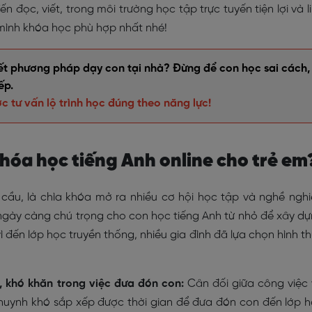
n đọc, viết, trong môi trường học tập trực tuyến tiện lợi và l
ình khóa học phù hợp nhất nhé!
iết phương pháp dạy con tại nhà? Đừng để con học sai cách,
ếp.
c tư vấn lộ trình học đúng theo năng lực!
khóa học tiếng Anh online cho trẻ em
cầu, là chìa khóa mở ra nhiều cơ hội học tập và nghề ngh
h ngày càng chú trọng cho con học tiếng Anh từ nhỏ để xây d
 đến lớp học truyền thống, nhiều gia đình đã lựa chọn hình t
, khó khăn trong việc đưa đón con:
Cân đối giữa công việc
 huynh khó sắp xếp được thời gian để đưa đón con đến lớp 