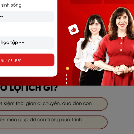
 hoạt, tiện lợi và hiệu quả, học tiếng Anh online tại Langmas
 sinh sống
ia đình bận rộn hiện nay.
 em
online cho trẻ
ng ký ngay