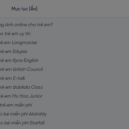
Mục lục
[Ẩn]
ng Anh online cho trẻ em?
o trẻ em uy tín
 trẻ em Langmaster
trẻ em Edupia
trẻ em Kyna English
rẻ em British Council
trẻ em E-talk
trẻ em Babilala Class
trẻ em Ms Hoa Junior
 trẻ em miễn phí
ho bé miễn phí Alokiddy
o bé miễn phí Starfall