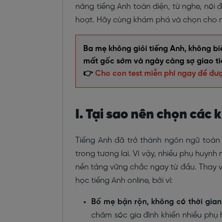
năng tiếng Anh toàn diện, từ nghe, nói đế
hoạt. Hãy cùng khám phá và chọn cho m
Ba mẹ không giỏi tiếng Anh, không b
mất gốc sớm và ngày càng sợ giao ti
👉
Cho con test miễn phí ngay để đượ
I. Tại sao nên chọn các 
Tiếng Anh đã trở thành ngôn ngữ toàn 
trong tương lai. Vì vậy, nhiều phụ huyn
nền tảng vững chắc ngay từ đầu. Thay vì
học tiếng Anh online, bởi vì:
Bố mẹ bận rộn, không có thời gian
chăm sóc gia đình khiến nhiều phụ