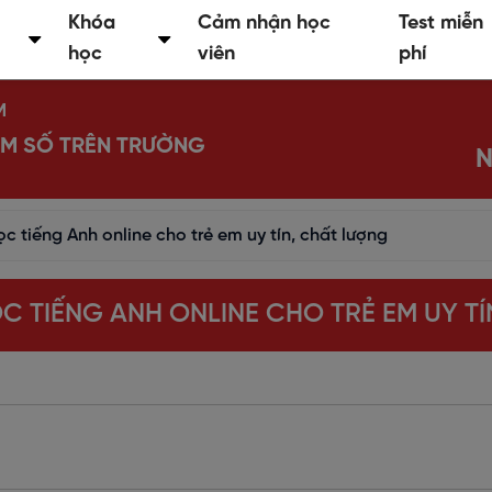
Khóa
Cảm nhận học
Test miễn
học
viên
phí
M
IỂM SỐ TRÊN TRƯỜNG
N
c tiếng Anh online cho trẻ em uy tín, chất lượng
C TIẾNG ANH ONLINE CHO TRẺ EM UY T