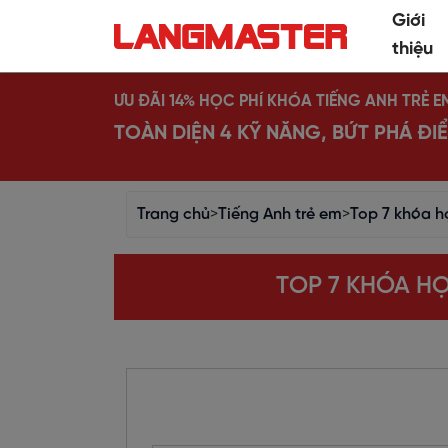
Giới
thiệu
ƯU ĐÃI 14% HỌC PHÍ KHÓA TIẾNG ANH TRẺ E
TOÀN DIỆN 4 KỸ NĂNG, BỨT PHÁ Đ
Trang chủ
>
Tiếng Anh trẻ em
>
Top 7 khóa họ
TOP 7 KHÓA HỌ