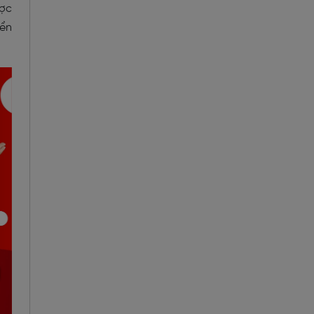
ược
iển