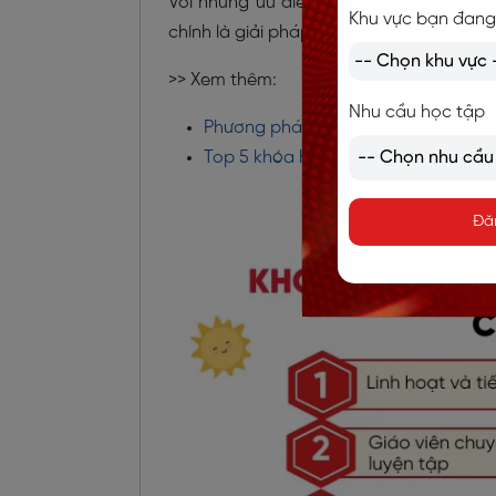
Với những ưu điểm vượt trội về tính linh
Khu vực bạn đang
chính là giải pháp tối ưu dành cho các g
>> Xem thêm:
Nhu cầu học tập
Phương pháp dạy tiếng Anh cho trẻ
Top 5 khóa học tiếng Anh giao tiếp 
Đă