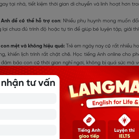
gay tại nhà, tiết kiệm thời gian di chuyển và linh hoạt hơn tr
Anh để có thể hỗ trợ con
: Nhiều phụ huynh mong muốn đ
ại chưa đủ trình độ hoặc tự tin để giúp bé luyện tập, giải th
ợ con mệt và không hiệu quả:
Trẻ em ngày nay có rất nhiều h
, khiến lịch trình rất chặt chẽ. Học tiếng Anh online cho p
 đảm bảo con có thời gian nghỉ ngơi, không bị quá sức mà 
ản xạ, giao tiếp chưa nhiều:
Một số bé còn e dè, ngại giao t
 nhận tư vấn
qua các nền tảng tương tác 1:1 hoặc nhóm nhỏ giúp trẻ dần tự 
trường thoải mái, thân thiện.
nline thường hợp lý hơn so với học offline do tiết kiệm được 
, cơ sở vật chất… Đồng thời, nhiều đơn vị còn có các gói 