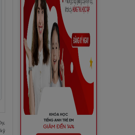
KHÓA HỌC
TIẾNG ANH TRẺ EM
ày,
GIẢM ĐẾN 14%
 kỹ