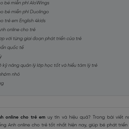
ho bé miễn phí AloWings
ho bé miễn phí Duolingo
o trẻ em English 4kids
Anh online cho trẻ
ợp với từng giai đoạn phát triển của trẻ
uẩn quốc tế
ỳ
ó kỹ năng quản lý lớp học tốt và hiểu tâm lý trẻ
 nhóm nhỏ
ng
nh online cho trẻ em
uy tín và hiệu quả? Trong bài viết n
g Anh online cho trẻ tốt nhất hiện nay, giúp bé phát triển