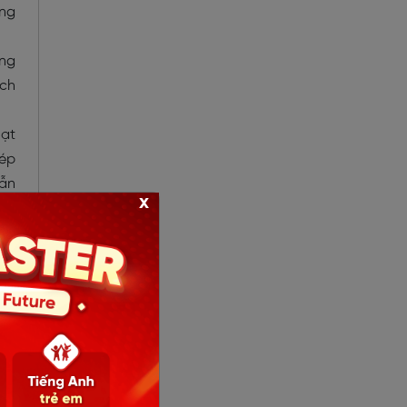
ong
ồng
ích
oạt
hép
vẫn
x
iếp
tin
các
học