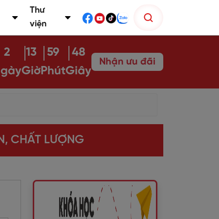
Thư
viện
2
13
59
47
Nhận ưu đãi
gày
Giờ
Phút
Giây
ÍN, CHẤT LƯỢNG