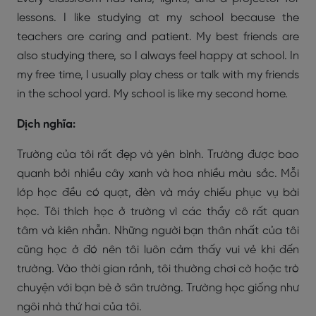
lessons. I like studying at my school because the
teachers are caring and patient. My best friends are
also studying there, so I always feel happy at school. In
my free time, I usually play chess or talk with my friends
in the school yard. My school is like my second home.
Dịch nghĩa:
Trường của tôi rất đẹp và yên bình. Trường được bao
quanh bởi nhiều cây xanh và hoa nhiều màu sắc. Mỗi
lớp học đều có quạt, đèn và máy chiếu phục vụ bài
học. Tôi thích học ở trường vì các thầy cô rất quan
tâm và kiên nhẫn. Những người bạn thân nhất của tôi
cũng học ở đó nên tôi luôn cảm thấy vui vẻ khi đến
trường. Vào thời gian rảnh, tôi thường chơi cờ hoặc trò
chuyện với bạn bè ở sân trường. Trường học giống như
ngôi nhà thứ hai của tôi.