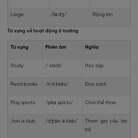
Large
/lɑːdʒ/
Rộng lớn
Từ vựng về hoạt động ở trường
Từ vựng
Phiên âm
Nghĩa
Study
/ˈstʌdi/
Học tập
Read books
/riːd bʊks/
Đọc sách
Play sports
/pleɪ spɔːts/
Chơi thể thao
Join a club
/dʒɔɪn ə klʌb/
Tham gia câu lạc
bộ