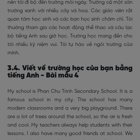
nên tôi đi bộ đến trường mỗi ngày. Trường có một sân
trường xanh với nhiều cây và hoa. Các giáo viên rất
quan tâm học sinh và các bạn học sinh chăm chỉ. Tôi
thường tham gia các hoạt động thể thao và câu lạc
bộ tiếng Anh sau giờ học. Trường học mang đến cho
tôi nhiều kỷ niệm vui. Tôi tự hào về ngôi trường của
mình.
3.4. Viết về trường học của bạn bằng
tiếng Anh - Bài mẫu 4
My school is Phan Chu Trinh Secondary School. It is a
famous school in my city. The school has many
modern classrooms and a very big playground. There
are a lot of trees around the school, so the air is fresh
and cool. My teachers always help students with their
lessons. I also have many good friends at school. We