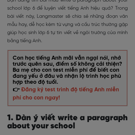
Bạn đang tìm bài mẫu
write a paragraph about your
school lớp 6
để luyện viết tiếng Anh hiệu quả? Trong
bài viết này, Langmaster sẽ chia sẻ những đoạn văn
mẫu hay, dễ học kèm từ vựng và cấu trúc thường gặp
giúp học sinh lớp 6 tự tin viết về ngôi trường của mình
bằng tiếng Anh.
Con học tiếng Anh mãi vẫn ngại nói, nhớ
trước quên sau, điểm số không cải thiện?
Ba mẹ cho con test miễn phí để biết con
đang yếu ở đâu và nhận lộ trình học phù
hợp theo độ tuổi.
👉
Đăng ký test trình độ tiếng Anh miễn
phí cho con ngay!
1. Dàn ý viết write a paragraph
about your school