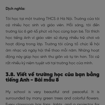
Dịch nghĩa:
Tôi học tại một trường THCS ở Hà Nội. Trường của tôi
có nhiều học sinh và giáo viên. Mỗi sáng, tôi đến
trường lúc 6 giờ 45 phút và học cùng bạn bè. Tôi thích
học tiếng Anh vì giáo viên sử dụng nhiều trò chơi và
hoạt động trong lớp. Trường tôi cũng tổ chức lễ hội
âm nhạc và ngày hội thể thao mỗi năm. Những hoạt
động này giúp học sinh thư giãn và tự tin hơn. Tôi có
rất nhiều kỷ niệm tuyệt vời tại trường học của mình.
3.8. Viết về trường học của bạn bằng
tiếng Anh - Bài mẫu 8
My school is very beautiful and peaceful. It is
surrounded by many green trees and colorful flowers.
Every classroom has fans, lights, and a projector for