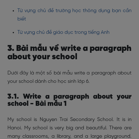
Từ vựng chủ đề trường học thông dụng bạn cần
biết
Từ vựng chủ đề giáo dục trong tiếng Anh
3. Bài mẫu về write a paragraph
about your school
Dưới đây là một số bài mẫu
write a paragraph about
your school
dành cho học sinh lớp 6.
3.1. Write a paragraph about your
school - Bài mẫu 1
My school is Nguyen Trai Secondary School. It is in
Hanoi. My school is very big and beautiful. There are
many classrooms, a library, and a large playground.