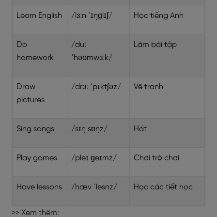
Learn English
/lɜːn ˈɪŋɡlɪʃ/
Học tiếng Anh
Do
/duː
Làm bài tập
homework
ˈhəʊmwɜːk/
Draw
/drɔː ˈpɪktʃəz/
Vẽ tranh
pictures
Sing songs
/sɪŋ sɒŋz/
Hát
Play games
/pleɪ ɡeɪmz/
Chơi trò chơi
Have lessons
/hæv ˈlesnz/
Học các tiết học
>> Xem thêm: