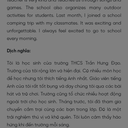
teacher is very kind and teaches us through songs and
games. The school also organizes many outdoor
activities for students. Last month, I joined a school
camping trip with my classmates. It was exciting and
unforgettable. I always feel excited to go to school
every morning.
Dịch nghĩa:
Tôi là học sinh của trường THCS Trần Hưng Đạo.
Trường của tôi rộng lớn và hiện đại. Có nhiều môn học
để học nhưng tôi thích tiếng Anh nhất. Giáo viên tiếng
Anh của tôi rất tốt bụng và dạy chúng tôi qua các bài
hát và trò chơi. Trường cũng tổ chức nhiều hoạt động
ngoài trời cho học sinh. Tháng trước, tôi đã tham gia
chuyến cắm trại cùng các bạn trong lớp. Đó là một
trải nghiệm thú vị và khó quên. Tôi luôn cảm thấy hào
hứng khi đến trường mỗi sáng.