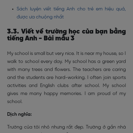
Sách luyện viết tiếng Anh cho trẻ em hiệu quả,
được ưa chuộng nhất
3.3. Viết về trường học của bạn bằng
tiếng Anh - Bài mẫu 3
My school is small but very nice. It is near my house, so I
walk to school every day. My school has a green yard
with many trees and flowers. The teachers are caring
and the students are hard-working. I often join sports
activities and English clubs after school. My school
gives me many happy memories. I am proud of my
school.
Dịch nghĩa:
Trường của tôi nhỏ nhưng rất đẹp. Trường ở gần nhà