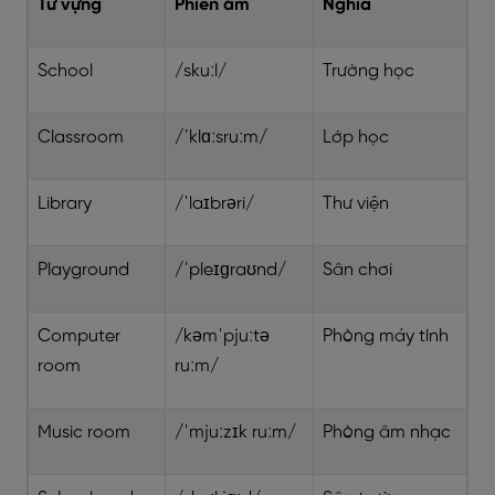
Từ vựng
Phiên âm
Nghĩa
School
/skuːl/
Trường học
Classroom
/ˈklɑːsruːm/
Lớp học
Library
/ˈlaɪbrəri/
Thư viện
Playground
/ˈpleɪɡraʊnd/
Sân chơi
Computer
/kəmˈpjuːtə
Phòng máy tính
room
ruːm/
Music room
/ˈmjuːzɪk ruːm/
Phòng âm nhạc