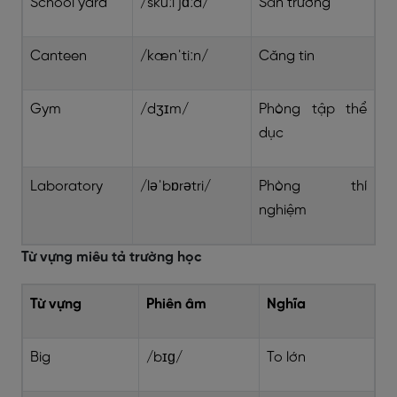
School yard
/skuːl jɑːd/
Sân trường
Canteen
/kænˈtiːn/
Căng tin
Gym
/dʒɪm/
Phòng tập thể
dục
Laboratory
/ləˈbɒrətri/
Phòng thí
nghiệm
Từ vựng miêu tả trường học
Từ vựng
Phiên âm
Nghĩa
Big
/bɪɡ/
To lớn