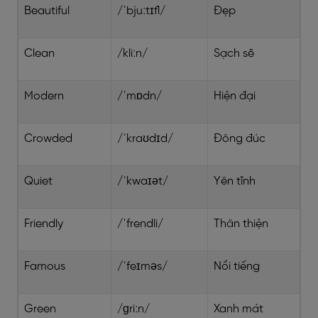
Beautiful
/ˈbjuːtɪfl/
Đẹp
Clean
/kliːn/
Sạch sẽ
Modern
/ˈmɒdn/
Hiện đại
Crowded
/ˈkraʊdɪd/
Đông đúc
Quiet
/ˈkwaɪət/
Yên tĩnh
Friendly
/ˈfrendli/
Thân thiện
Famous
/ˈfeɪməs/
Nổi tiếng
Green
/ɡriːn/
Xanh mát