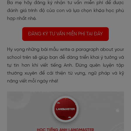
Ba mẹ hãy đăng ký nhận tư vấn miễn phí để được
đánh giá trình độ của con và lựa chọn khóa học phù
hợp nhất nhé.
ĐĂNG KÝ TƯ VẤN MIỄN PHÍ TẠI ĐÂY
Hy vọng những bài mẫu
write a paragraph about your
school
trên sẽ giúp bạn dễ dàng triển khai ý tưởng và
tự tin hơn khi viết tiếng Anh. Đừng quên luyện tập
thường xuyên để cải thiện từ vựng, ngữ pháp và kỹ
năng viết mỗi ngày nhé!
HỌC TIẾNG ANH LANGMASTER