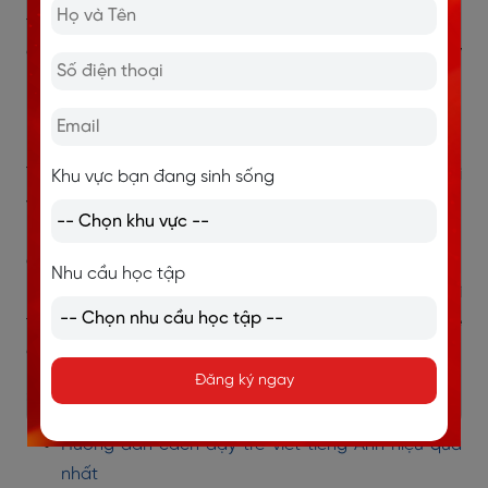
favorite place in the school is the library because I
enjoy reading books there. Every day, I go to school by
bike and I feel very happy when studying at my school.
Dịch nghĩa:
Tôi học tại trường THCS Lê Lợi. Trường của tôi hiện đại
Khu vực bạn đang sinh sống
và sạch sẽ. Trường có bốn tầng và nhiều phòng học.
Ngoài ra còn có phòng máy tính và phòng âm nhạc.
Các bạn cùng lớp của tôi thân thiện và hay giúp đỡ
Nhu cầu học tập
người khác. Nơi yêu thích của tôi ở trường là thư viện vì
tôi thích đọc sách ở đó. Mỗi ngày, tôi đi học bằng xe
đạp và cảm thấy rất vui khi học tại trường của mình.
Đăng ký ngay
>> Xem thêm:
Hướng dẫn cách dạy trẻ viết tiếng Anh hiệu quả
nhất