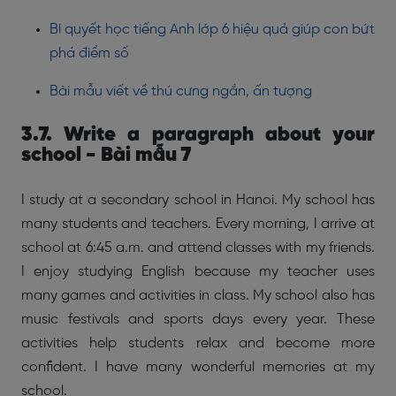
Bí quyết học tiếng Anh lớp 6 hiệu quả giúp con bứt
phá điểm số
Bài mẫu viết về thú cưng ngắn, ấn tượng
3.7. Write a paragraph about your
school - Bài mẫu 7
I study at a secondary school in Hanoi. My school has
many students and teachers. Every morning, I arrive at
school at 6:45 a.m. and attend classes with my friends.
I enjoy studying English because my teacher uses
many games and activities in class. My school also has
music festivals and sports days every year. These
activities help students relax and become more
confident. I have many wonderful memories at my
school.