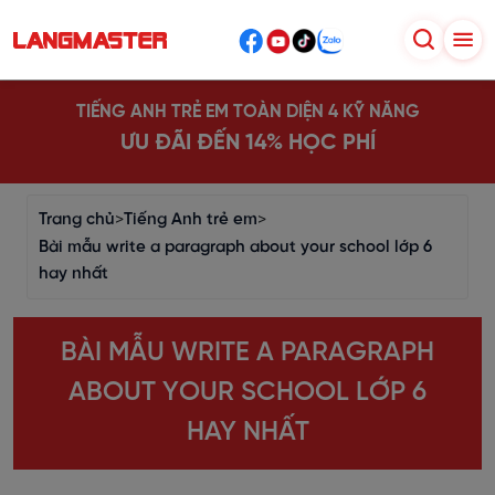
TIẾNG ANH TRẺ EM TOÀN DIỆN 4 KỸ NĂNG
ƯU ĐÃI ĐẾN 14% HỌC PHÍ
Trang chủ
>
Tiếng Anh trẻ em
>
Bài mẫu write a paragraph about your school lớp 6
hay nhất
BÀI MẪU WRITE A PARAGRAPH
ABOUT YOUR SCHOOL LỚP 6
HAY NHẤT