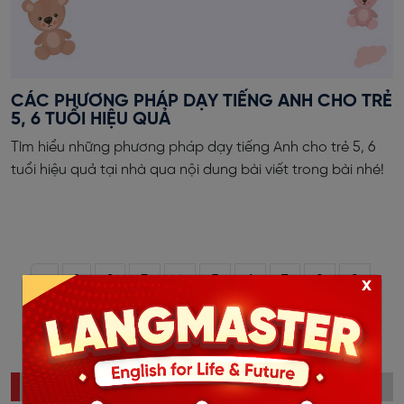
CÁC PHƯƠNG PHÁP DẠY TIẾNG ANH CHO TRẺ
5, 6 TUỔI HIỆU QUẢ
Tìm hiểu những phương pháp dạy tiếng Anh cho trẻ 5, 6
tuổi hiệu quả tại nhà qua nội dung bài viết trong bài nhé!
‹
1
2
3
4
5
6
7
8
9
x
10
11
12
›
ĐỌC NHIỀU