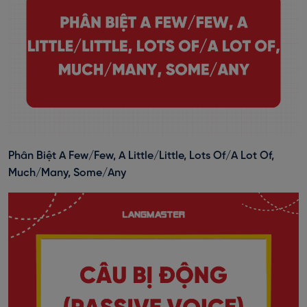
Phân Biệt A Few/Few, A Little/Little, Lots Of/A Lot Of,
Much/Many, Some/Any