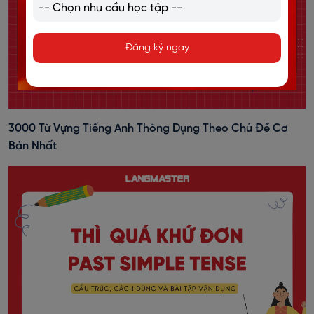
Đăng ký ngay
3000 Từ Vựng Tiếng Anh Thông Dụng Theo Chủ Đề Cơ
Bản Nhất