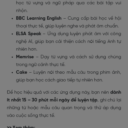
học từ vựng và ngữ pháp qua các bài tập vui
nhộn.
BBC Learning English
– Cung cấp bài học về hội
thoại thực tế, giúp luyện nghe và phát âm chuẩn.
ELSA Speak
– Ứng dụng luyện phát âm với công
nghệ AI, giúp bạn cải thiện cách nói tiếng Anh tự
nhiên hơn.
Memrise
– Dạy từ vựng và cách sử dụng chúng
trong ngữ cảnh thực tế.
Cake
– Luyện nói theo mẫu câu trong phim ảnh,
giúp bạn học cách giao tiếp tự nhiên hơn.
Để học hiệu quả với các ứng dụng này, bạn nên
dành
ít nhất 15 – 30 phút mỗi ngày để luyện tập
, ghi chú lại
những từ hoặc mẫu câu quan trọng và thử áp dụng
vào cuộc sống thực tế.
>> Xem thêm: