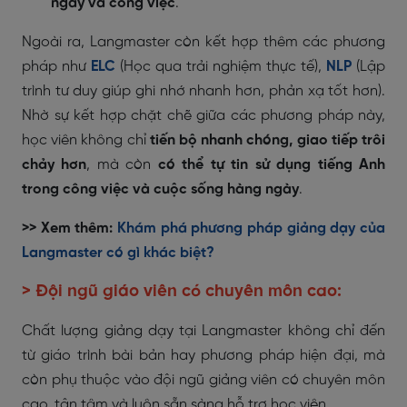
ngày và công việc
.
Ngoài ra, Langmaster còn kết hợp thêm các phương
pháp như
ELC
(Học qua trải nghiệm thực tế),
NLP
(Lập
trình tư duy giúp ghi nhớ nhanh hơn, phản xạ tốt hơn).
Nhờ sự kết hợp chặt chẽ giữa các phương pháp này,
học viên không chỉ
tiến bộ nhanh chóng, giao tiếp trôi
chảy hơn
, mà còn
có thể tự tin sử dụng tiếng Anh
trong công việc và cuộc sống hàng ngày
.
>> Xem thêm:
Khám phá phương pháp giảng dạy của
Langmaster có gì khác biệt?
> Đội ngũ giáo viên có chuyên môn cao:
Chất lượng giảng dạy tại Langmaster không chỉ đến
từ giáo trình bài bản hay phương pháp hiện đại, mà
còn phụ thuộc vào đội ngũ giảng viên có chuyên môn
cao, tận tâm và luôn sẵn sàng hỗ trợ học viên.