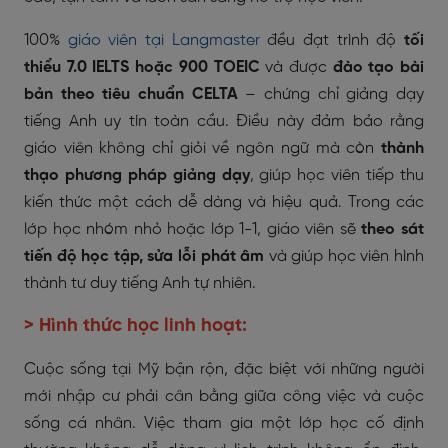
100%
giáo viên tại Langmaster
đều đạt trình độ
tối
thiểu 7.0 IELTS hoặc 900 TOEIC
và được
đào tạo bài
bản theo tiêu chuẩn CELTA
– chứng chỉ giảng dạy
tiếng Anh uy tín toàn cầu. Điều này đảm bảo rằng
giáo viên không chỉ giỏi về ngôn ngữ mà còn
thành
thạo phương pháp giảng dạy
, giúp học viên tiếp thu
kiến thức một cách dễ dàng và hiệu quả. Trong các
lớp học nhóm nhỏ hoặc lớp 1-1, giáo viên sẽ
theo sát
tiến độ học tập, sửa lỗi phát âm
và giúp học viên hình
thành tư duy tiếng Anh tự nhiên.
> Hình thức học linh hoạt:
Cuộc sống tại Mỹ bận rộn, đặc biệt với những người
mới nhập cư phải cân bằng giữa công việc và cuộc
sống cá nhân. Việc tham gia một lớp học cố định