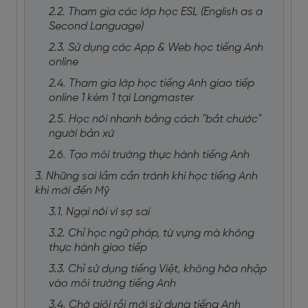
2.2. Tham gia các lớp học ESL (English as a
Second Language)
2.3. Sử dụng các App & Web học tiếng Anh
online
2.4. Tham gia lớp học tiếng Anh giao tiếp
online 1 kèm 1 tại Langmaster
2.5. Học nói nhanh bằng cách "bắt chước"
người bản xứ
2.6. Tạo môi trường thực hành tiếng Anh
3. Những sai lầm cần tránh khi học tiếng Anh
khi mới đến Mỹ
3.1. Ngại nói vì sợ sai
3.2. Chỉ học ngữ pháp, từ vựng mà không
thực hành giao tiếp
3.3. Chỉ sử dụng tiếng Việt, không hòa nhập
vào môi trường tiếng Anh
3.4. Chờ giỏi rồi mới sử dụng tiếng Anh