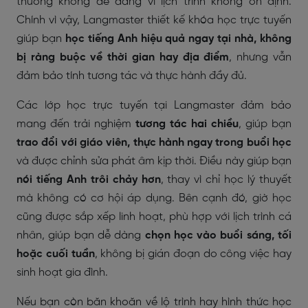
thường không dễ dàng vì lịch trình không ổn định.
Chính vì vậy, Langmaster thiết kế khóa học trực tuyến
giúp bạn
học tiếng Anh hiệu quả ngay tại nhà, không
bị ràng buộc về thời gian hay địa điểm
, nhưng vẫn
đảm bảo tính tương tác và thực hành đầy đủ.
Các lớp học trực tuyến tại Langmaster đảm bảo
mang đến trải nghiệm
tương tác hai chiều
, giúp bạn
trao đổi với giáo viên, thực hành ngay trong buổi học
và được chỉnh sửa phát âm kịp thời. Điều này giúp bạn
nói tiếng Anh trôi chảy hơn
, thay vì chỉ học lý thuyết
mà không có cơ hội áp dụng. Bên cạnh đó, giờ học
cũng được sắp xếp linh hoạt, phù hợp với lịch trình cá
nhân, giúp bạn dễ dàng
chọn học vào buổi sáng, tối
hoặc cuối tuần
, không bị gián đoạn do công việc hay
sinh hoạt gia đình.
Nếu bạn còn băn khoăn về lộ trình hay hình thức học