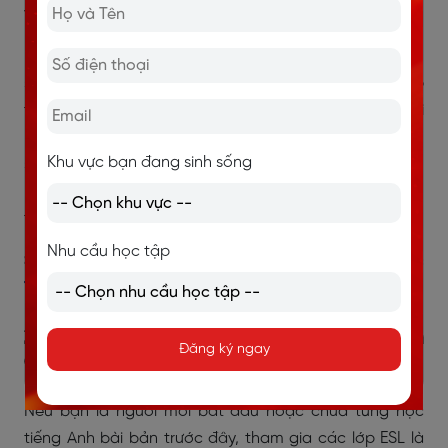
và có thể sử dụng ngôn ngữ một cách tự nhiên hơn.
Bên cạnh đó, việc học mỗi ngày một ít nhưng đều đặn
sẽ mang lại hiệu quả cao hơn so với việc học dồn dập
trong thời gian ngắn. Chỉ cần dành 15 – 30 phút mỗi
ngày để học từ vựng, luyện nghe hoặc thực hành nói,
Khu vực bạn đang sinh sống
sau một thời gian ngắn, bạn sẽ nhận thấy sự tiến bộ rõ
rệt. Điều quan trọng là duy trì thói quen học tập liên
tục và không bỏ cuộc giữa chừng.
Nhu cầu học tập
>> Xem thêm:
Các Yếu Tố Ảnh Hưởng Đến Việc Học
Tiếng Anh
2.2. Tham gia các lớp học ESL (English
Đăng ký ngay
as a Second Language)
Nếu bạn là người mới bắt đầu hoặc chưa từng học
tiếng Anh bài bản trước đây, tham gia các lớp ESL là