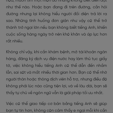
hóa, muốn tìm một món đồ nhưng không biết diễn đạt
như thế nào. Hoặc bạn đang đi trên đường, cần hỏi
đường nhưng lại không hiểu người đối diện trả lời ra
sao. Những tình huống đơn giản như vậy có thể trở
thành trở ngại lớn nếu bạn không biết tiếng Anh, khiến
cuộc sống hàng ngày trở nên khó khăn và áp lực hơn
rất nhiều.
Không chỉ vậy, khi cần khám bệnh, mở tài khoản ngân
hàng, đăng ký dịch vụ điện nước hay làm thủ tục giấy
tờ, việc không hiểu tiếng Anh có thể dẫn đến nhầm
lẫn, sai sót và mất nhiều thời gian hơn. Bạn có thể nhờ
người thân hoặc thông dịch viên hỗ trợ, nhưng điều đó
không phải lúc nào cũng tiện lợi, và về lâu dài, bạn sẽ
thấy tự chủ về ngôn ngữ vẫn là giải pháp tối ưu nhất.
Việc có thể giao tiếp cơ bản bằng tiếng Anh sẽ giúp
bạn tự tin hơn, không còn cảm thấy e ngại mỗi khi cần