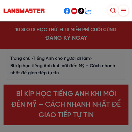
10 SLOTS HỌC THỬ IELTS MIỄN PHÍ CUỐI CÙNG
ĐĂNG KÝ NGAY
Trang chủ
>
Tiếng Anh cho người đi làm
>
Bí kíp học tiếng Anh khi mới đến Mỹ – Cách nhanh
nhất để giao tiếp tự tin
BÍ KÍP HỌC TIẾNG ANH KHI MỚI
ĐẾN MỸ – CÁCH NHANH NHẤT ĐỂ
GIAO TIẾP TỰ TIN