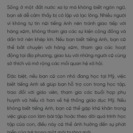
Sống ở một đất nước xa lạ mà không biết ngôn ngữ,
bạn sẽ dễ cảm thấy bị cô lập và lạc lõng. Nhiều người
vì không tự tin nói tiếng Anh nên tránh giao tiếp với
hàng xóm, không tham gia các sự kiện cộng đồng và
dần trở nên khép kín. Nếu bạn biết tiếng Anh, bạn có
thể bắt chuyện với hàng xóm, tham gia các hoạt
động tại địa phương, giao lưu với những người có cùng
sở thích và mở rộng các mối quan hệ xã hội.
Đặc biệt, nếu bạn có con nhỏ đang học tại Mỹ, việc
biết tiếng Anh sẽ giúp bạn hỗ trợ con trong học tập,
trao đổi với giáo viên, tham gia các buổi họp phụ
huynh và hiểu rõ hơn về hệ thống giáo dục Mỹ. Nếu
không biết tiếng Anh, bạn có thể gặp khó khăn trong
việc giúp con làm bài tập hoặc theo dõi quá trình học
tập của con, điều này có thể ảnh hưởng đến sự phát
triển của trẻ trong một môi trường mới.