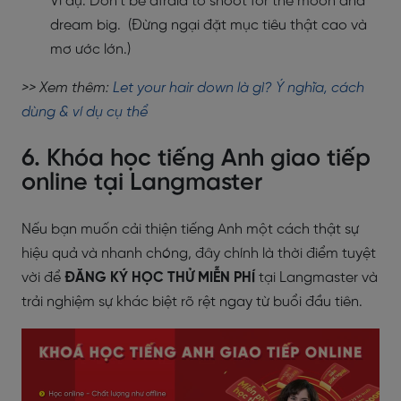
Ví dụ: Don’t be afraid to shoot for the moon and
dream big. (Đừng ngại đặt mục tiêu thật cao và
mơ ước lớn.)
>> Xem thêm:
Let your hair down là gì? Ý nghĩa, cách
dùng & ví dụ cụ thể
6. Khóa học tiếng Anh giao tiếp
online tại Langmaster
Nếu bạn muốn cải thiện tiếng Anh một cách thật sự
hiệu quả và nhanh chóng, đây chính là thời điểm tuyệt
vời để
ĐĂNG KÝ HỌC THỬ MIỄN PHÍ
tại Langmaster và
trải nghiệm sự khác biệt rõ rệt ngay từ buổi đầu tiên.