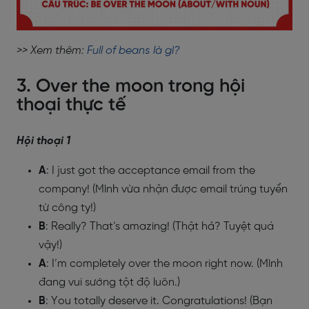
>> Xem thêm:
Full of beans là gì?
3. Over the moon trong hội
thoại thực tế
Hội thoại 1
A
: I just got the acceptance email from the
company! (Mình vừa nhận được email trúng tuyển
từ công ty!)
B
: Really? That’s amazing! (Thật hả? Tuyệt quá
vậy!)
A
: I’m completely over the moon right now. (Mình
đang vui sướng tột độ luôn.)
B
: You totally deserve it. Congratulations! (Bạn