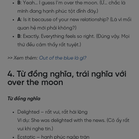
B
: Yeah… I guess I’m over the moon. (Ừ… chắc là
mình đang hạnh phúc tột đỉnh đây.)
A
: Is it because of your new relationship? (Là vì mối
quan hệ mới phải không?)
B
: Exactly. Everything feels so right. (Đúng vậy. Mọi
thứ đều cảm thấy rất tuyệt.)
>> Xem thêm:
Out of the blue là gì?
4. Từ đồng nghĩa, trái nghĩa với
over the moon
Từ đồng nghĩa
Delighted – rất vui, rất hài lòng
Ví dụ: She was delighted with the news. (Cô ấy rất
vui khi nghe tin.)
Ecstatic – hạnh phúc ngập tràn