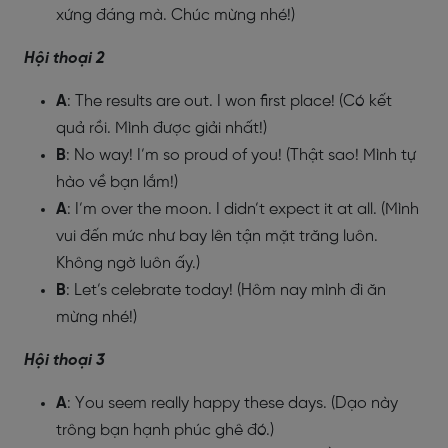
xứng đáng mà. Chúc mừng nhé!)
Hội thoại 2
A
: The results are out. I won first place! (Có kết
quả rồi. Mình được giải nhất!)
B
: No way! I’m so proud of you! (Thật sao! Mình tự
hào về bạn lắm!)
A
: I’m over the moon. I didn’t expect it at all. (Mình
vui đến mức như bay lên tận mặt trăng luôn.
Không ngờ luôn ấy.)
B
: Let’s celebrate today! (Hôm nay mình đi ăn
mừng nhé!)
Hội thoại 3
A
: You seem really happy these days. (Dạo này
trông bạn hạnh phúc ghê đó.)