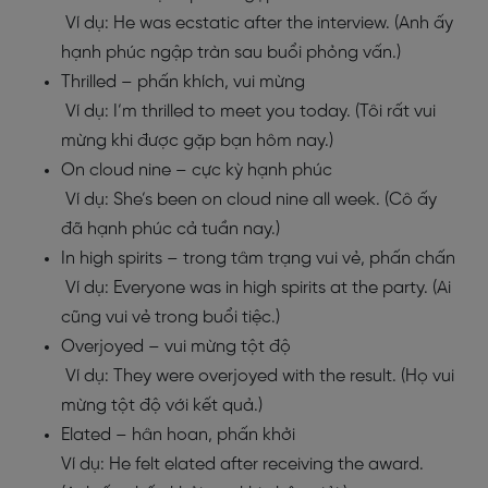
Ví dụ: He was ecstatic after the interview. (Anh ấy
hạnh phúc ngập tràn sau buổi phỏng vấn.)
Thrilled – phấn khích, vui mừng
Ví dụ: I’m thrilled to meet you today. (Tôi rất vui
mừng khi được gặp bạn hôm nay.)
On cloud nine – cực kỳ hạnh phúc
Ví dụ: She’s been on cloud nine all week. (Cô ấy
đã hạnh phúc cả tuần nay.)
In high spirits – trong tâm trạng vui vẻ, phấn chấn
Ví dụ: Everyone was in high spirits at the party. (Ai
cũng vui vẻ trong buổi tiệc.)
Overjoyed – vui mừng tột độ
Ví dụ: They were overjoyed with the result. (Họ vui
mừng tột độ với kết quả.)
Elated – hân hoan, phấn khởi
Ví dụ: He felt elated after receiving the award.