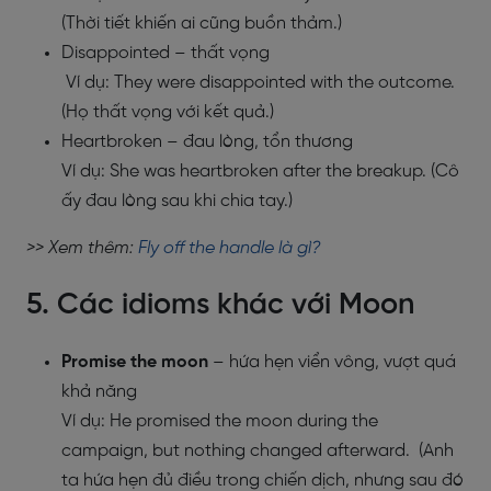
(Thời tiết khiến ai cũng buồn thảm.)
Disappointed – thất vọng
Ví dụ: They were disappointed with the outcome.
(Họ thất vọng với kết quả.)
Heartbroken – đau lòng, tổn thương
Ví dụ: She was heartbroken after the breakup. (Cô
ấy đau lòng sau khi chia tay.)
>> Xem thêm:
Fly off the handle là gì?
5. Các idioms khác với Moon
Promise the moon
– hứa hẹn viển vông, vượt quá
khả năng
Ví dụ: He promised the moon during the
campaign, but nothing changed afterward. (Anh
ta hứa hẹn đủ điều trong chiến dịch, nhưng sau đó