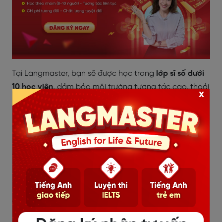
Tại Langmaster, bạn sẽ được học trong
lớp sĩ số dưới
10 học viên
, đảm bảo môi trường tương tác cao, thoải
x
mái đặt câu hỏi và nhận phản hồi kịp thời. Đồng hành
cùng bạn là
đội ngũ giảng viên chuyên môn cao
(IELTS 7.0+ hoặc TOEIC 900+)
, giàu kinh nghiệm sư
phạm và đặc biệt giỏi trong việc “gỡ rối” từng lỗi phát
âm, từ vựng, ngữ pháp hay cách dùng idiom.
Nhờ
cách sửa lỗi liên tục
ngay trong buổi học, bạn sẽ
thấy mình tiến bộ từng chút một — rõ rệt và đầy tự tin.
Cộng hưởng với
phương pháp độc quyền “hiểu nhanh
– luyện chắc – dùng ngay”
, đã được kiểm chứng trên