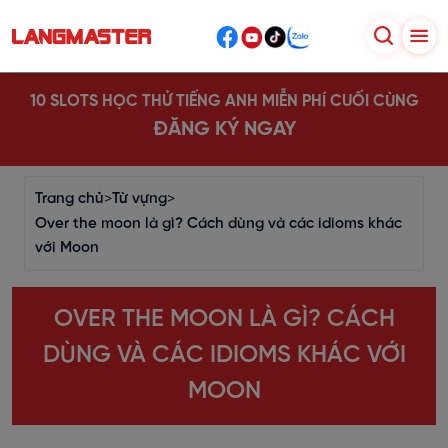
10 SLOTS HỌC THỬ TIẾNG ANH MIỄN PHÍ CUỐI CÙNG
ĐĂNG KÝ NGAY
Trang chủ
>
Từ vựng
>
Over the moon là gì? Cách dùng và các idioms khác
với Moon
OVER THE MOON LÀ GÌ? CÁCH
DÙNG VÀ CÁC IDIOMS KHÁC VỚI
MOON