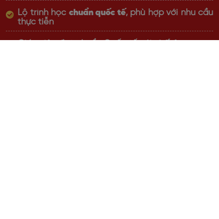
Lộ trình học
chuẩn quốc tế
, phù hợp với nhu cầu
thực tiễn
Giáo viên đạt chuẩn Quốc tế với
chất lượng top
đầu thị trường
, giàu kinh nghiệm
Học online linh hoạt,
cam kết đầu ra bằng văn
bản
Đăng ký nhận tư vấn