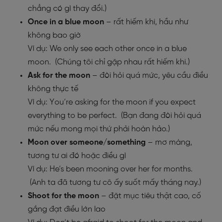
chẳng có gì thay đổi.)
Once in a blue moon
– rất hiếm khi, hầu như
không bao giờ
Ví dụ: We only see each other once in a blue
moon. (Chúng tôi chỉ gặp nhau rất hiếm khi.)
Ask for the moon
– đòi hỏi quá mức, yêu cầu điều
không thực tế
Ví dụ: You’re asking for the moon if you expect
everything to be perfect. (Bạn đang đòi hỏi quá
mức nếu mong mọi thứ phải hoàn hảo.)
Moon over someone/something
– mơ màng,
tương tư ai đó hoặc điều gì
Ví dụ: He’s been mooning over her for months.
(Anh ta đã tương tư cô ấy suốt mấy tháng nay.)
Shoot for the moon
– đặt mục tiêu thật cao, cố
gắng đạt điều lớn lao