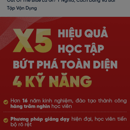
Out Of The Blue Là Gì? Ý Nghĩa, Cách Dùng Và Bài
Tập Vận Dụng
Hơn
16
năm kinh nghiệm, đào tạo thành công
hàng trăm nghìn
học viên
Phương pháp giảng dạy
hiện đại, học viên tiến
bộ rõ rệt