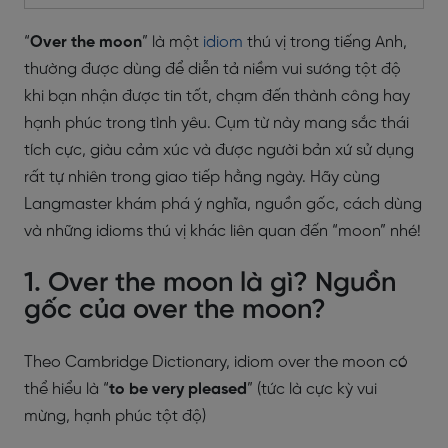
“
Over the moon
” là một
idiom
thú vị trong tiếng Anh,
thường được dùng để diễn tả niềm vui sướng tột độ
khi bạn nhận được tin tốt, chạm đến thành công hay
hạnh phúc trong tình yêu. Cụm từ này mang sắc thái
tích cực, giàu cảm xúc và được người bản xứ sử dụng
rất tự nhiên trong giao tiếp hằng ngày. Hãy cùng
Langmaster khám phá ý nghĩa, nguồn gốc, cách dùng
và những idioms thú vị khác liên quan đến “moon” nhé!
1. Over the moon là gì? Nguồn
gốc của over the moon?
Theo Cambridge Dictionary, idiom over the moon có
thể hiểu là “
to be very pleased
” (tức là cực kỳ vui
mừng, hạnh phúc tột độ)