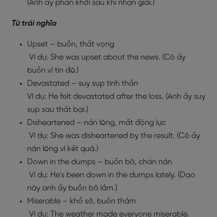
(Anh ấy phấn khởi sau khi nhận giải.)
Từ trái nghĩa
Upset – buồn, thất vọng
Ví dụ: She was upset about the news. (Cô ấy
buồn vì tin đó.)
Devastated – suy sụp tinh thần
Ví dụ: He felt devastated after the loss. (Anh ấy suy
sụp sau thất bại.)
Disheartened – nản lòng, mất động lực
Ví dụ: She was disheartened by the result. (Cô ấy
nản lòng vì kết quả.)
Down in the dumps – buồn bã, chán nản
Ví dụ: He’s been down in the dumps lately. (Dạo
này anh ấy buồn bã lắm.)
Miserable – khổ sở, buồn thảm
Ví dụ: The weather made everyone miserable.