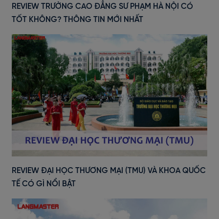
REVIEW TRƯỜNG CAO ĐẲNG SƯ PHẠM HÀ NỘI CÓ
TỐT KHÔNG? THÔNG TIN MỚI NHẤT
REVIEW ĐẠI HỌC THƯƠNG MẠI (TMU) VÀ KHOA QUỐC
TẾ CÓ GÌ NỔI BẬT