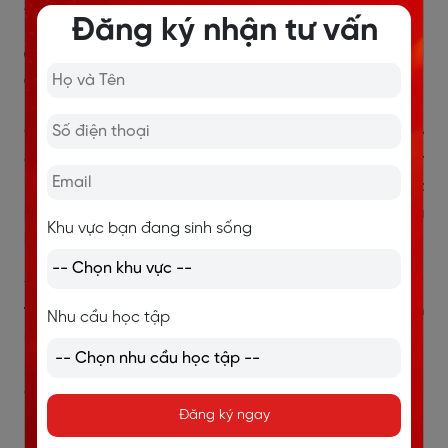
ANH CHUẨN 100%
Đăng ký nhận tư vấn
6. Review trường Học viện Tài
chính - Cơ hội việc làm
Cùng Langmaster review trường Học viện Tài chính về
cơ hội nghề nghiệp để xem liệu có nên theo học hay
không nhé. Theo thống kê thì
sinh viên sau khi tốt
nghiệp trường Học viện Tài chính đều có việc làm sau
Khu vực bạn đang sinh sống
khoảng 6 tháng.
Đối với những sinh viên tài năng,
ngay khi còn ngồi
trên ghế nhà trường các bạn đã được các doanh
Nhu cầu học tập
nghiệp săn đón và mời về làm việc.
Như vậy, trở thành
sinh viên Học viện Tài chính là một lợi thế rất khi tham
gia vào thị trường làm việc bởi đây là trường đại học
Đăng ký ngay
hàng đầu về lĩnh vực Tài chính, Kế toán.