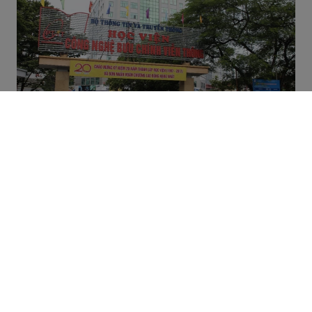
REVIEW HỌC VIỆN BƯU CHÍNH VIỄN THÔNG CÓ TỐT
KHÔNG? MỚI NHẤT