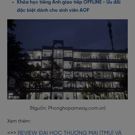
Khóa học tiếng Anh giao tiếp OFFLINE
-
Ưu đãi
đặc biệt dành cho sinh viên AOF
(Nguồn: Phonghopamway.com.vn)
Xem thêm:
=>>
REVIEW ĐẠI HỌC THƯƠNG MẠI (TMU) VÀ