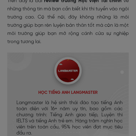
Trên đây là bài
review trường Học viện Tài chính
về
những thông tin mà bạn cần biết khi thi tuyển vào ngôi
trường cao. Có thể nói, đây không những là môi
trường giúp bạn rèn luyện bản thân tốt mà còn là một
môi trường giúp bạn mở rộng cánh cửa sự nghiệp
trong tương lai.
HỌC TIẾNG ANH LANGMASTER
Langmaster là hệ sinh thái đào tạo tiếng Anh
toàn diện với 16+ năm uy tín, bao gồm các
chương trình: Tiếng Anh giao tiếp, Luyện thi
IELTS và tiếng Anh trẻ em. Hàng trăm nghìn học
viên trên toàn cầu, 95% học viên đạt mục tiêu
đầu ra.