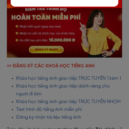
>> ĐĂNG KÝ CÁC KHOÁ HỌC TIẾNG ANH
Khóa học tiếng Anh giao tiếp TRỰC TUYẾN 1 kèm 1
Khóa học tiếng Anh giao tiếp dành riêng cho
người đi làm
Khóa học tiếng Anh giao tiếp TRỰC TUYẾN NHÓM
Test trình độ tiếng Anh miễn phí
Đăng ký nhận tài liệu tiếng Anh