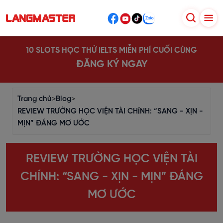
10 SLOTS HỌC THỬ IELTS MIỄN PHÍ CUỐI CÙNG
ĐĂNG KÝ NGAY
Trang chủ
>
Blog
>
REVIEW TRƯỜNG HỌC VIỆN TÀI CHÍNH: “SANG - XỊN -
MỊN” ĐÁNG MƠ ƯỚC
REVIEW TRƯỜNG HỌC VIỆN TÀI
CHÍNH: “SANG - XỊN - MỊN” ĐÁNG
MƠ ƯỚC