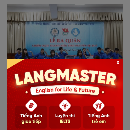
x
(Nguồn: Học viện Tài chính)
Xem thêm:
=>>
HỌC TIẾNG ANH ĐỂ ĐI DU HỌC VÀ
NHỮNG ĐIỀU BẠN CẦN BIẾT
=>>
BÍ KÍP ĐÁNH TRỌNG ÂM TRONG TIẾNG