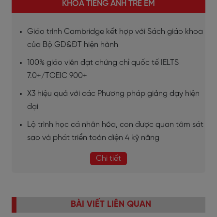
KHÓA TIẾNG ANH TRẺ EM
Giáo trình Cambridge kết hợp với Sách giáo khoa
của Bộ GD&ĐT hiện hành
100% giáo viên đạt chứng chỉ quốc tế IELTS
7.0+/TOEIC 900+
X3 hiệu quả với các Phương pháp giảng dạy hiện
đại
Lộ trình học cá nhân hóa, con được quan tâm sát
sao và phát triển toàn diện 4 kỹ năng
Chi tiết
BÀI VIẾT LIÊN QUAN