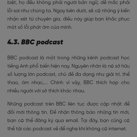
biệt, họ đều không phải người bản ngữ, dễ mắc phải
lỗi sai như chúng ta. Ngay bên dưới, sẽ có những ý kiến
nhận xét từ chuyên gia, điều này giúp bạn khắc phục
một số lỗi phát âm của mình.
4.3. BBC podcast
BBC podcast là một trong những kênh podcast học
tiếng Anh phổ biến hiện nay. Nguyên nhân là nó sở hữu
số lượng lớn podcast, chủ đề đa dạng như giải trí, thể
thao, âm nhạc,... Chính vì vậy, BBC thích hợp cho
nhiều người với sở thích khác nhau.
Những podcast trên BBC liên tục được cập nhật để
đổi mới thông tin. Để nhận thông báo những tin mới,
bạn có thể đăng ký qua email. Tại đây, bạn cũng có
thể tải các podcast về để nghe khi không có internet.