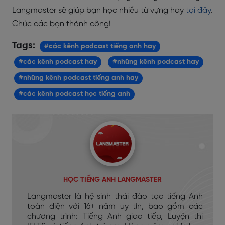
Langmaster
sẽ giúp bạn học nhiều từ vựng hay
tại đây
.
Chúc các bạn thành công!
Tags:
#các kênh podcast tiếng anh hay
#các kênh podcast hay
#những kênh podcast hay
#những kênh podcast tiếng anh hay
#các kênh podcast học tiếng anh
HỌC TIẾNG ANH LANGMASTER
Langmaster là hệ sinh thái đào tạo tiếng Anh
toàn diện với 16+ năm uy tín, bao gồm các
chương trình: Tiếng Anh giao tiếp, Luyện thi