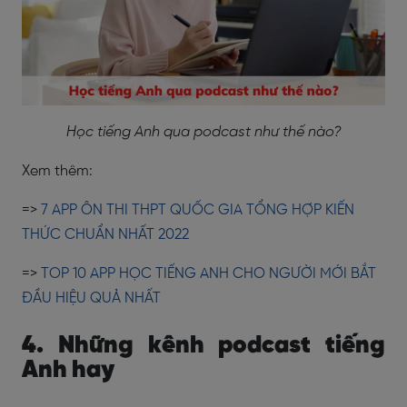
Học tiếng Anh qua podcast như thế nào?
Xem thêm:
=>
7 APP ÔN THI THPT QUỐC GIA TỔNG HỢP KIẾN
THỨC CHUẨN NHẤT 2022
=>
TOP 10 APP HỌC TIẾNG ANH CHO NGƯỜI MỚI BẮT
ĐẦU HIỆU QUẢ NHẤT
4. Những kênh podcast tiếng
Anh hay