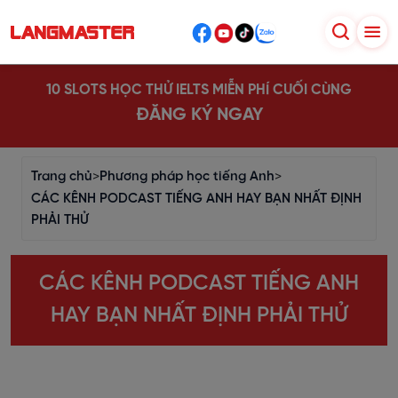
10 SLOTS HỌC THỬ IELTS MIỄN PHÍ CUỐI CÙNG
ĐĂNG KÝ NGAY
Trang chủ
>
Phương pháp học tiếng Anh
>
CÁC KÊNH PODCAST TIẾNG ANH HAY BẠN NHẤT ĐỊNH
PHẢI THỬ
CÁC KÊNH PODCAST TIẾNG ANH
HAY BẠN NHẤT ĐỊNH PHẢI THỬ