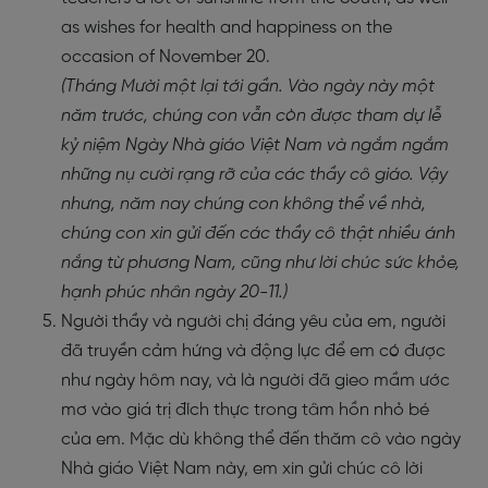
as wishes for health and happiness on the
occasion of November 20.
(Tháng Mười một lại tới gần. Vào ngày này một
năm trước, chúng con vẫn còn được tham dự lễ
kỷ niệm Ngày Nhà giáo Việt Nam và ngắm ngắm
những nụ cười rạng rỡ của các thầy cô giáo. Vậy
nhưng, năm nay chúng con không thể về nhà,
chúng con xin gửi đến các thầy cô thật nhiều ánh
nắng từ phương Nam, cũng như lời chúc sức khỏe,
hạnh phúc nhân ngày 20-11.)
Người thầy và người chị đáng yêu của em, người
đã truyền cảm hứng và động lực để em có được
như ngày hôm nay, và là người đã gieo mầm ước
mơ vào giá trị đích thực trong tâm hồn nhỏ bé
của em. Mặc dù không thể đến thăm cô vào ngày
Nhà giáo Việt Nam này, em xin gửi chúc cô lời