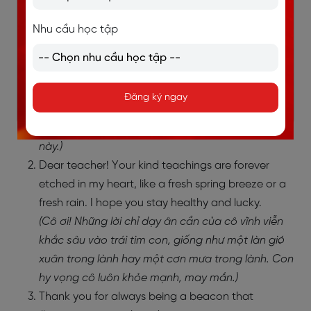
stay healthy so that you can accompany us on
Nhu cầu học tập
the long journey in the future.
(Lời cảm ơn chẳng bao giờ là đủ đối với những gì
thầy dành cho con, dù cho có tính bằng hàng
trăm hay hàng nghìn lần đi chăng nữa. Con chỉ
Đăng ký ngay
mong thầy luôn giữ sức khỏe để có thể đồng
hành cùng chúng con trên chặng đường dài sau
này.)
Dear teacher! Your kind teachings are forever
etched in my heart, like a fresh spring breeze or a
fresh rain. I hope you stay healthy and lucky.
(Cô ơi! Những lời chỉ dạy ân cần của cô vĩnh viễn
khắc sâu vào trái tim con, giống như một làn gió
xuân trong lành hay một cơn mưa trong lành. Con
hy vọng cô luôn khỏe mạnh, may mắn.)
​​Thank you for always being a beacon that