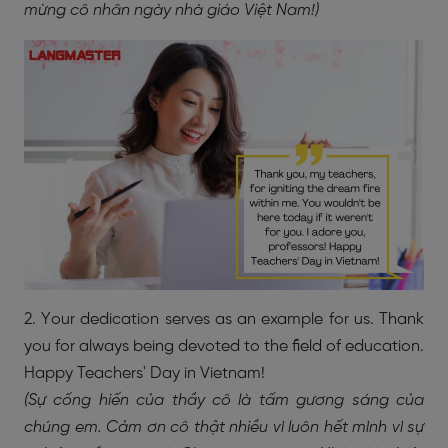
mừng cô nhân ngày nhà giáo Việt Nam!)
2. Your dedication serves as an example for us. Thank
you for always being devoted to the field of education.
Happy Teachers' Day in Vietnam!
(Sự cống hiến của thầy cô là tấm gương sáng của
chúng em. Cảm ơn cô thật nhiều vì luôn hết mình vì sự