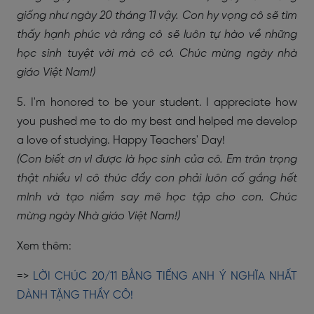
giống như ngày 20 tháng 11 vậy. Con hy vọng cô sẽ tìm
thấy hạnh phúc và rằng cô sẽ luôn tự hào về những
học sinh tuyệt vời mà cô có. Chúc mừng ngày nhà
giáo Việt Nam!)
5. I'm honored to be your student. I appreciate how
you pushed me to do my best and helped me develop
a love of studying. Happy Teachers' Day!
(Con biết ơn vì được là học sinh của cô. Em trân trọng
thật nhiều vì cô thúc đẩy con phải luôn cố gắng hết
mình và tạo niềm say mê học tập cho con. Chúc
mừng ngày Nhà giáo Việt Nam!)
Xem thêm:
=>
LỜI CHÚC 20/11 BẰNG TIẾNG ANH Ý NGHĨA NHẤT
DÀNH TẶNG THẦY CÔ!