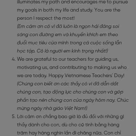
illuminates my path and encourages me to pursue
my goals in both my life and study. You are the
person I respect the most!
(Em cảm ơn cô vì đã luôn là ngọn hải đăng soi
sáng con đường em và khuyến khích em theo
đuổi mục tiêu của mình trong cả cuộc sống lẫn
học tập. Cô là người em kính trọng nhất!)
We are grateful to our teachers for guiding us,
motivating us, and contributing to making us who
we are today. Happy Vietnamese Teachers' Day!
(Chúng con biết ơn các thầy cô vì đã dẫn dắt
chúng con, tạo động lực cho chúng con và góp
phần tạo nên chúng con của ngày hôm nay. Chúc
mừng ngày nhà giáo Việt Nam!)
Lời cảm ơn chẳng bao giờ là đủ đối với những gì
thầy dành cho con, dù cho có tính bằng hàng
trăm hay hàng nghìn lần đi chăng nữa. Con chỉ