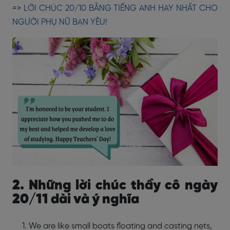
=>
LỜI CHÚC 20/10 BẰNG TIẾNG ANH HAY NHẤT CHO
NGƯỜI PHỤ NỮ BẠN YÊU!
2. Những lời chúc thầy cô ngày
20/11 dài và ý nghĩa
We are like small boats floating and casting nets,