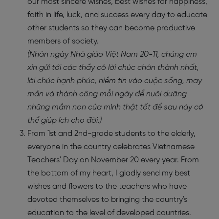
our most sincere wishes, best wishes for happiness,
faith in life, luck, and success every day to educate
other students so they can become productive
members of society.
(Nhân ngày Nhà giáo Việt Nam 20-11, chúng em
xin gửi tới các thầy cô lời chúc chân thành nhất,
lời chúc hạnh phúc, niềm tin vào cuộc sống, may
mắn và thành công mỗi ngày để nuôi dưỡng
những mầm non của mình thật tốt để sau này có
thể giúp ích cho đời.)
From 1st and 2nd-grade students to the elderly,
everyone in the country celebrates Vietnamese
Teachers' Day on November 20 every year. From
the bottom of my heart, I gladly send my best
wishes and flowers to the teachers who have
devoted themselves to bringing the country's
education to the level of developed countries.