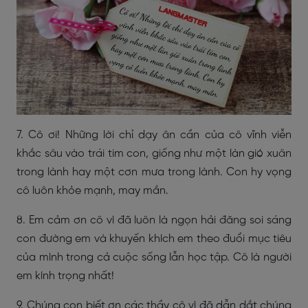
7. Cô ơi! Những lời chỉ dạy ân cần của cô vĩnh viễn
khắc sâu vào trái tim con, giống như một làn gió xuân
trong lành hay một cơn mưa trong lành. Con hy vọng
cô luôn khỏe mạnh, may mắn.
8. Em cảm ơn cô vì đã luôn là ngọn hải đăng soi sáng
con đường em và khuyến khích em theo đuổi mục tiêu
của mình trong cả cuộc sống lẫn học tập. Cô là người
em kính trọng nhất!
9. Chúng con biết ơn các thầy cô vì đã dẫn dắt chúng