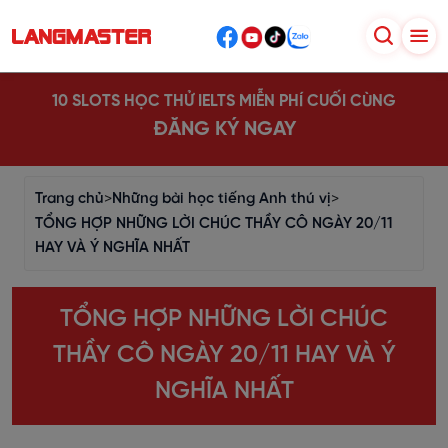
10 SLOTS HỌC THỬ IELTS MIỄN PHÍ CUỐI CÙNG
ĐĂNG KÝ NGAY
Trang chủ
>
Những bài học tiếng Anh thú vị
>
TỔNG HỢP NHỮNG LỜI CHÚC THẦY CÔ NGÀY 20/11
HAY VÀ Ý NGHĨA NHẤT
TỔNG HỢP NHỮNG LỜI CHÚC
THẦY CÔ NGÀY 20/11 HAY VÀ Ý
NGHĨA NHẤT