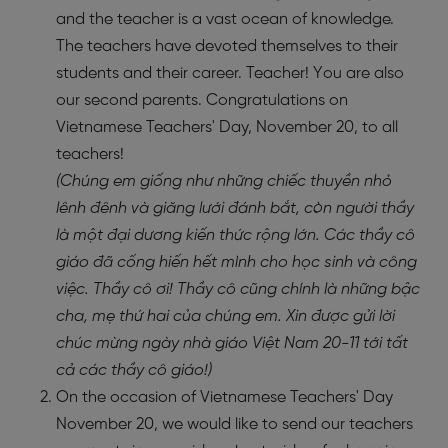
and the teacher is a vast ocean of knowledge.
The teachers have devoted themselves to their
students and their career. Teacher! You are also
our second parents. Congratulations on
Vietnamese Teachers' Day, November 20, to all
teachers!
(Chúng em giống như những chiếc thuyền nhỏ
lênh đênh và giăng lưới đánh bắt, còn người thầy
là một đại dương kiến thức rộng lớn. Các thầy cô
giáo đã cống hiến hết mình cho học sinh và công
việc. Thầy cô ơi! Thầy cô cũng chính là những bậc
cha, mẹ thứ hai của chúng em. Xin được gửi lời
chúc mừng ngày nhà giáo Việt Nam 20-11 tới tất
cả các thầy cô giáo!)
On the occasion of Vietnamese Teachers' Day
November 20, we would like to send our teachers