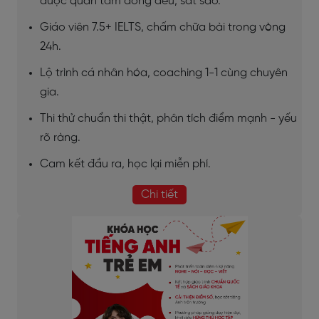
được quan tâm đồng đều, sát sao.
Giáo viên 7.5+ IELTS, chấm chữa bài trong vòng
24h.
Lộ trình cá nhân hóa, coaching 1-1 cùng chuyên
gia.
Thi thử chuẩn thi thật, phân tích điểm mạnh - yếu
rõ ràng.
Cam kết đầu ra, học lại miễn phí.
Chi tiết