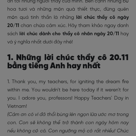
ân tới những người thầy của mình. Bên cạnh những bó
hoa tươi và những món quà thiết thực, đừng quên
món quá tinh thần là những
lời chúc thầy cô ngày
20/11
chan chứa cảm xúc. Hãy tham khảo ngay danh
sách
lời chúc dành cho thầy cô nhân ngày 20/11
hay
và ý nghĩa nhất dưới đây nhé!
1. Những lời chúc thầy cô 20.11
bằng tiếng Anh hay nhất
1. Thank you, my teachers, for igniting the dream fire
within me. You wouldn't be here today if it weren't for
you. I adore you, professors! Happy Teachers' Day in
Vietnam!
(Cảm ơn cô vì đã thổi bùng lên ngọn lửa ước mơ trong
con. Con sẽ không thể trở thành con ngày hôm nay
nếu không có cô. Con ngưỡng mộ cô rất nhiều! Chúc