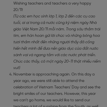
Wishing teachers and teachers a very happy
20/11!
(Từ các em học sinh lớp 1, lớp 2 đến các cụ cao
tuổi, ai ai trong cả nước cũng kỷ niệm ngày Nhà
giáo Việt Nam 20/11 mỗi năm. Trong sâu thẳm trái
tim, em hân hoan gửi lời chúc và những bông hoa
tươi thắm nhất đến những người thầy đã cống
hiến hết mình để đưa nền giáo dục của đất nước
sánh vai và ngang tầm với các nước phát triển.
Chúc các thầy, cô một ngày 20-11 thật nhiều niềm
vui!)
November is approaching again. On this day a
year ago, we were still able to attend the
celebration of Vietnam Teachers' Day and see the
bright smiles of our teachers. However, this year
we can't go home, we would like to send our
teachers a lot of sunshine from the South, as well