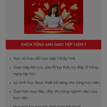
KHÓA TIẾNG ANH GIAO TIẾP 1 KÈM 1
Học và trao đổi trực tiếp 1 thầy 1 trò.
Giao tiếp liên tục, sửa lỗi kịp thời, bù đắp lỗ hổng
ngay lập tức.
Lộ trình học được thiết kế riêng cho từng học viên.
Dựa trên mục tiêu, đặc thù từng ngành việc của
học viên.
Học mọi lúc mọi nơi, thời gian linh hoạt.