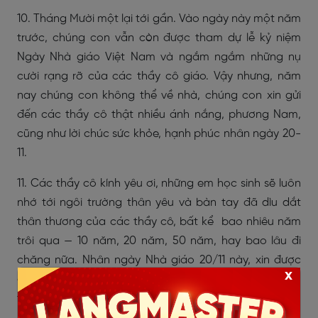
10. Tháng Mười một lại tới gần. Vào ngày này một năm
trước, chúng con vẫn còn được tham dự lễ kỷ niệm
Ngày Nhà giáo Việt Nam và ngắm ngắm những nụ
cười rạng rỡ của các thầy cô giáo. Vậy nhưng, năm
nay chúng con không thể về nhà, chúng con xin gửi
đến các thầy cô thật nhiều ánh nắng, phương Nam,
cũng như lời chúc sức khỏe, hạnh phúc nhân ngày 20-
11.
11. Các thầy cô kính yêu ơi, những em học sinh sẽ luôn
nhớ tới ngôi trường thân yêu và bàn tay đã dìu dắt
thân thương của các thầy cô, bất kể bao nhiêu năm
trôi qua — 10 năm, 20 năm, 50 năm, hay bao lâu đi
chăng nữa. Nhân ngày Nhà giáo 20/11 này, xin được
x
gửi lời yêu thương và lời chúc tốt đẹp nhất đến toàn
thể người làm công tác giáo dục Việt Nam!