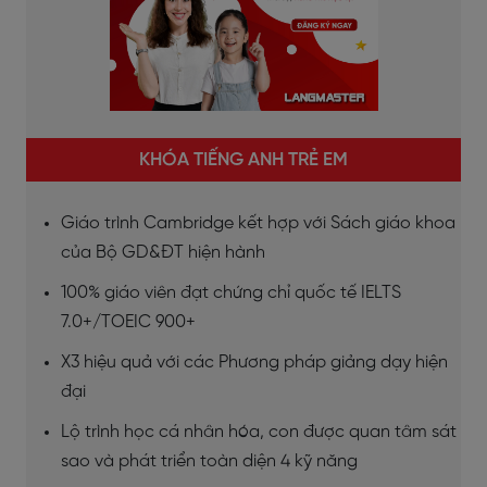
KHÓA TIẾNG ANH TRẺ EM
Giáo trình Cambridge kết hợp với Sách giáo khoa
của Bộ GD&ĐT hiện hành
100% giáo viên đạt chứng chỉ quốc tế IELTS
7.0+/TOEIC 900+
X3 hiệu quả với các Phương pháp giảng dạy hiện
đại
Lộ trình học cá nhân hóa, con được quan tâm sát
sao và phát triển toàn diện 4 kỹ năng