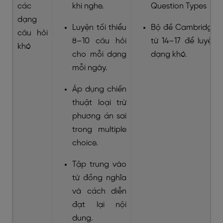
các
khi nghe.
Question Types
dạng
Luyện tối thiểu
Bộ đề Cambridge
câu hỏi
8–10 câu hỏi
từ 14–17 để luyện
khó
cho mỗi dạng
dạng khó.
mỗi ngày.
Áp dụng chiến
thuật loại trừ
phương án sai
trong multiple
choice.
Tập trung vào
từ đồng nghĩa
và cách diễn
đạt lại nội
dung.