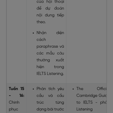
của hội thoại
để dự đoán
nội dung tiếp
theo.
Nhận diện
cách
paraphrase và
các mẫu câu
thường xuất
hiện trong
IELTS Listening.
Tuần 15
Phân tích yêu
The Official
- 16:
cầu và cấu
Cambridge Guide
Chinh
trúc từng
to IELTS - phần
phục
dạng bài trước
Listening