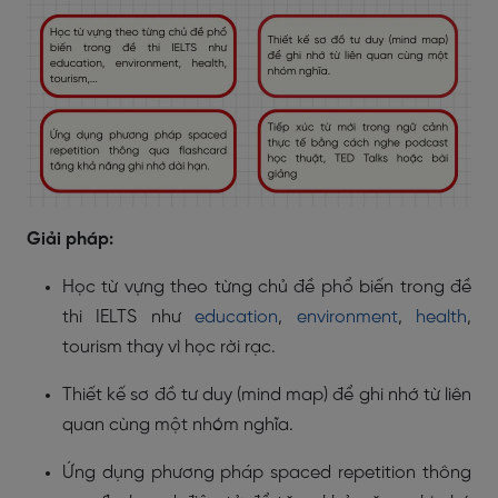
Giải pháp:
Học từ vựng theo từng chủ đề phổ biến trong đề
thi IELTS như
education
,
environment
,
health
,
tourism thay vì học rời rạc.
Thiết kế sơ đồ tư duy (mind map) để ghi nhớ từ liên
quan cùng một nhóm nghĩa.
Ứng dụng phương pháp spaced repetition thông