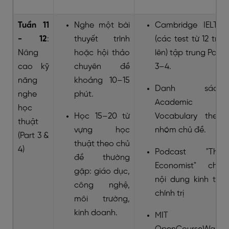
Tuần 11
Nghe một bài
Cambridge IELTS
- 12
:
thuyết trình
(các test từ 12 trở
Nâng
hoặc hội thảo
lên) tập trung Part
cao kỹ
chuyên đề
3–4.
năng
khoảng 10–15
Danh sách
nghe
phút.
Academic
học
Học 15–20 từ
Vocabulary theo
thuật
vựng học
nhóm chủ đề.
(Part 3 &
thuật theo chủ
4)
Podcast "The
đề thường
Economist" cho
gặp: giáo dục,
nội dung kinh tế,
công nghệ,
chính trị
môi trường,
kinh doanh.
MIT