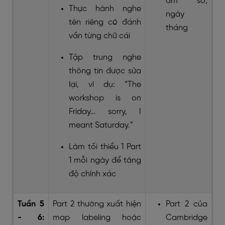
âm số,
Thực hành nghe
ngày
tên riêng có đánh
tháng
vần từng chữ cái
Tập trung nghe
thông tin được sửa
lại, ví dụ: “The
workshop is on
Friday… sorry, I
meant Saturday.”
Làm tối thiểu 1 Part
1 mỗi ngày để tăng
độ chính xác
Tuần 5
Part 2 thường xuất hiện
Part 2 của
- 6:
map labeling hoặc
Cambridge