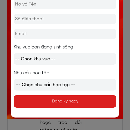
Ngày 1–3: Tìm hiểu
test.
cấu trúc đề thi và
tiêu chí chấm điểm
Ứng dụng
Listening band 8.0.
luyện
Listening
Ngày 4–5: Học 10–
mỗi ngày
Khu vực bạn đang sinh sống
15 từ vựng giao tiếp
15–20 phút
thường gặp trong
để tạo thói
tình huống đời
quen nghe
sống như thuê nhà,
Nhu cầu học tập
đều đặn.
đăng ký khóa học,
đặt lịch hẹn.
Ngày 6–7: Làm
Đăng ký ngay
quen Part 1 – hội
thoại đặt dịch vụ
hoặc trao đổi