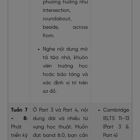
phương hướng như
intersection,
roundabout,
beside, across
from.
Nghe nội dung mô
tả tòa nhà, khuôn
viên trường học
hoặc bảo tàng và
xác định vị trí trên
sơ đồ.
Tuần 7
Ở Part 3 và Part 4, nội
Cambridge
- 8:
dung dài và nhiều từ
IELTS 11–13
Phát
vựng học thuật. Muốn
(Part 3 &
triển kỹ
đạt band 8.0, bạn cần
Part 4)