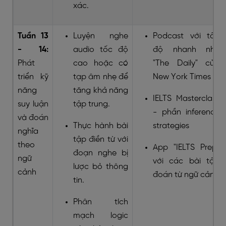
xác.
Tuần 13
Luyện nghe
Podcast với tốc
- 14:
audio tốc độ
độ nhanh như
Phát
cao hoặc có
"The Daily" của
triển kỹ
tạp âm nhẹ để
New York Times
năng
tăng khả năng
IELTS Masterclass
suy luận
tập trung.
- phần inference
và đoán
Thực hành bài
strategies
nghĩa
tập điền từ với
theo
App "IELTS Prep"
đoạn nghe bị
ngữ
với các bài tập
lược bỏ thông
cảnh
đoán từ ngữ cảnh
tin.
Phân tích
mạch logic