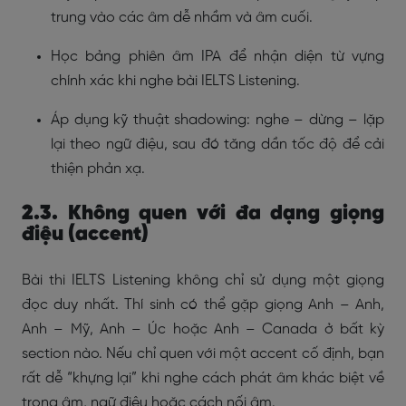
trung vào các âm dễ nhầm và âm cuối.
Học bảng phiên âm IPA để nhận diện từ vựng
chính xác khi nghe bài IELTS Listening.
Áp dụng kỹ thuật shadowing: nghe – dừng – lặp
lại theo ngữ điệu, sau đó tăng dần tốc độ để cải
thiện phản xạ.
2.3. Không quen với đa dạng giọng
điệu (accent)
Bài thi IELTS Listening không chỉ sử dụng một giọng
đọc duy nhất. Thí sinh có thể gặp giọng Anh – Anh,
Anh – Mỹ, Anh – Úc hoặc Anh – Canada ở bất kỳ
section nào. Nếu chỉ quen với một accent cố định, bạn
rất dễ “khựng lại” khi nghe cách phát âm khác biệt về
trọng âm, ngữ điệu hoặc cách nối âm.