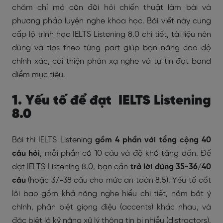
chăm chỉ mà còn đòi hỏi chiến thuật làm bài và
phương pháp luyện nghe khoa học. Bài viết này cung
cấp lộ trình học IELTS Listening 8.0 chi tiết, tài liệu nên
dùng và tips theo từng part giúp bạn nâng cao độ
chính xác, cải thiện phản xạ nghe và tự tin đạt band
điểm mục tiêu.
1. Yếu tố để đạt IELTS Listening
8.0
Bài thi IELTS Listening
gồm 4 phần với tổng cộng 40
câu hỏi
, mỗi phần có 10 câu và độ khó tăng dần. Để
đạt IELTS Listening 8.0, bạn cần
trả lời đúng 35-36/40
câu
(hoặc 37-38 câu cho mức an toàn 8.5). Yếu tố cốt
lõi bao gồm khả năng nghe hiểu chi tiết, nắm bắt ý
chính, phân biệt giọng điệu (accents) khác nhau, và
đặc biệt là kỹ năng xử lý thông tin bị nhiễu (distractors).