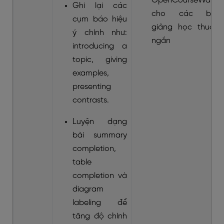
OpenCourseWare
Ghi lại các
cho các bài
cụm báo hiệu
giảng học thuật
ý chính như:
ngắn
introducing a
topic, giving
examples,
presenting
contrasts.
Luyện dạng
bài summary
completion,
table
completion và
diagram
labeling để
tăng độ chính