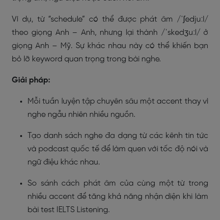
Ví dụ, từ “schedule” có thể được phát âm /ˈʃedjuːl/
theo giọng Anh – Anh, nhưng lại thành /ˈskedʒuːl/ ở
giọng Anh – Mỹ. Sự khác nhau này có thể khiến bạn
bỏ lỡ keyword quan trọng trong bài nghe.
Giải pháp:
Mỗi tuần luyện tập chuyên sâu một accent thay vì
nghe ngẫu nhiên nhiều nguồn.
Tạo danh sách nghe đa dạng từ các kênh tin tức
và podcast quốc tế để làm quen với tốc độ nói và
ngữ điệu khác nhau.
So sánh cách phát âm của cùng một từ trong
nhiều accent để tăng khả năng nhận diện khi làm
bài test IELTS Listening.