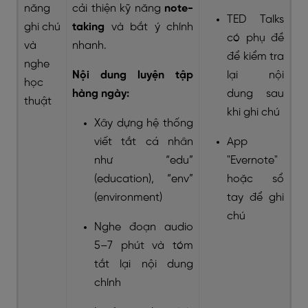
năng
cải thiện kỹ năng
note-
TED Talks
ghi chú
taking
và bắt ý chính
có phụ đề
và
nhanh.
để kiểm tra
nghe
Nội dung luyện tập
lại nội
học
hàng ngày:
dung sau
thuật
khi ghi chú
Xây dựng hệ thống
viết tắt cá nhân
App
như “edu”
"Evernote"
(education), “env”
hoặc sổ
(environment)
tay để ghi
chú
Nghe đoạn audio
5–7 phút và tóm
tắt lại nội dung
chính