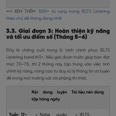
>>> XEM THÊM:
1200+ từ vựng trong IELTS Listening
theo chủ đề thông dụng nhất
3.3. Giai đoạn 3: Hoàn thiện kỹ năng
và tối ưu điểm số (Tháng 5–6)
Đây là chặng cuối trong lộ trình chinh phục IELTS
Listening band 8.0+. Nếu giai đoạn trước giúp bạn đạt
mức 7.0–7.5, thì 2 tháng này tập trung vào việc tinh
chỉnh kỹ năng, nâng cao tư duy xử lý thông tin và luyện
đề trong môi trường sát với phòng thi thật.
Nội dung luyện
Tài liệu nên dùng
tập hàng ngày
Tuần 17–
Nghe audio
IELTS