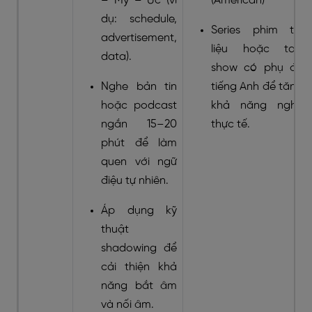
– Mỹ – Úc (ví
(American)
dụ: schedule,
Series phim tài
advertisement,
liệu hoặc talk
data).
show có phụ đề
Nghe bản tin
tiếng Anh để tăng
hoặc podcast
khả năng nghe
ngắn 15–20
thực tế.
phút để làm
quen với ngữ
điệu tự nhiên.
Áp dụng kỹ
thuật
shadowing
để
cải thiện khả
năng bắt âm
và nối âm.