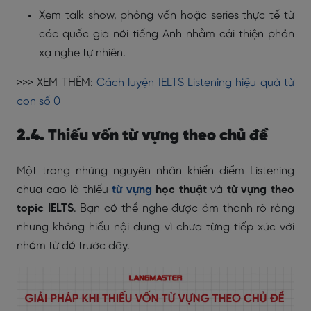
Xem talk show, phỏng vấn hoặc series thực tế từ
các quốc gia nói tiếng Anh nhằm cải thiện phản
xạ nghe tự nhiên.
>>> XEM THÊM:
Cách luyện IELTS Listening hiệu quả từ
con số 0
2.4. Thiếu vốn từ vựng theo chủ đề
Một trong những nguyên nhân khiến điểm Listening
chưa cao là thiếu
từ vựng
học thuật
và
từ vựng theo
topic IELTS
. Bạn có thể nghe được âm thanh rõ ràng
nhưng không hiểu nội dung vì chưa từng tiếp xúc với
nhóm từ đó trước đây.