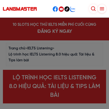
10 SLOTS HỌC THỬ IELTS MIỄN PHÍ CUỐI CÙNG
ĐĂNG KÝ NGAY
Trang chủ
>
IELTS Listening
>
Lộ trình học IELTS Listening 8.0 hiệu quả: Tài liệu &
Tips làm bài
LỘ TRÌNH HỌC IELTS LISTENING
8.0 HIỆU QUẢ: TÀI LIỆU & TIPS LÀM
BÀI