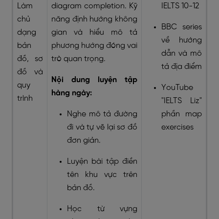
Làm
diagram completion. Kỹ
IELTS 10-12
chủ
năng định hướng không
BBC series
dạng
gian và hiểu mô tả
về hướng
bản
phương hướng đóng vai
dẫn và mô
đồ, sơ
trò quan trọng.
tả địa điểm
đồ và
Nội dung luyện tập
quy
YouTube
hàng ngày:
trình
"IELTS Liz"
Nghe mô tả đường
phần map
đi và tự vẽ lại sơ đồ
exercises
đơn giản.
Luyện bài tập điền
tên khu vực trên
bản đồ.
Học từ vựng