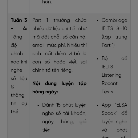
hơn.
Tuần 3
Part 1 thường chứa
Cambridge
- 4:
nhiều dữ liệu chi tiết như
IELTS 8–10
Tăng
mã đặt chỗ, số căn hộ,
(tập trung
độ
email, mức phí. Nhiều thí
Part 1)
chính
sinh mất điểm vì bỏ lỡ
Bộ đề
xác khi
con số hoặc viết sai
IELTS
nghe
chính tả tên riêng.
Listening
số liệu
Nội dung luyện tập
Recent
&
hàng ngày:
Tests
thông
tin cụ
Dành 15 phút luyện
App "ELSA
thể
nghe số tài khoản,
Speak" để
ngày tháng, giá
luyện nghe
tiền
và phát