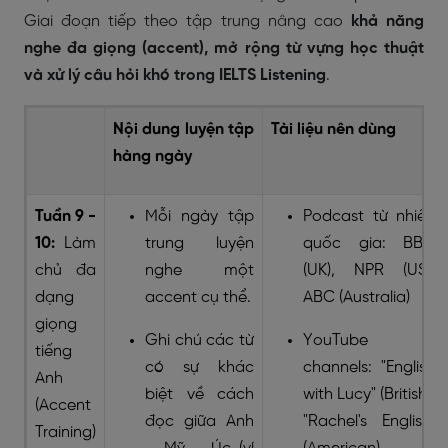
Giai đoạn tiếp theo tập trung nâng cao
khả năng
nghe đa giọng (accent), mở rộng từ vựng học thuật
và xử lý câu hỏi khó trong IELTS Listening
.
Nội dung luyện tập
Tài liệu nên dùng
hàng ngày
Tuần 9 -
Mỗi ngày tập
Podcast từ nhiều
10:
Làm
trung luyện
quốc gia: BBC
chủ đa
nghe một
(UK), NPR (US),
dạng
accent cụ thể.
ABC (Australia)
giọng
Ghi chú các từ
YouTube
tiếng
có sự khác
channels: "English
Anh
biệt về cách
with Lucy" (British),
(Accent
đọc giữa Anh
"Rachel's English"
Training)