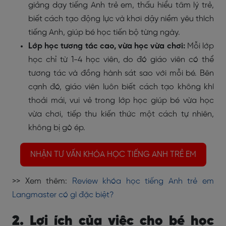
giảng dạy tiếng Anh trẻ em, thấu hiểu tâm lý trẻ,
biết cách tạo động lực và khơi dậy niềm yêu thích
tiếng Anh, giúp bé học tiến bộ từng ngày.
Lớp học tương tác cao, vừa học vừa chơi:
Mỗi lớp
học chỉ từ 1-4 học viên, do đó giáo viên có thể
tương tác và đồng hành sát sao với mỗi bé. Bên
cạnh đó, giáo viên luôn biết cách tạo không khí
thoải mái, vui vẻ trong lớp học giúp bé vừa học
vừa chơi, tiếp thu kiến thức một cách tự nhiên,
không bị gò ép.
NHẬN TƯ VẤN KHÓA HỌC TIẾNG ANH TRẺ EM
>> Xem thêm:
Review khóa học tiếng Anh trẻ em
Langmaster có gì đặc biệt?
2. Lợi ích của việc cho bé học