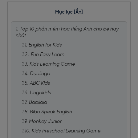
Mục lục
[Ẩn]
1. Top 10 phần mềm học tiếng Anh cho bé hay
nhất
1.1. English for Kids
1.2 . Fun Easy Learn
1.3. Kids Learning Game
1.4. Duolingo
1.5. ABC Kids
1.6. Lingokids
1.7. Babilala
1.8. Bibo Speak English
1.9. Monkey Junior
1.10. Kids Preschool Learning Game