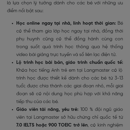
là lựa chọn lý tưởng dành cho các bé với những ưu
điểm nổi bật sau:
Học online ngay tại nhà, linh hoạt thời gian:
Bé
có thể tham gia lớp học ngay tại nhà, đồng thời
phụ huynh cũng có thể đồng hành cùng con
trong suốt quá trình học thông qua hệ thống
video bài giảng trực tuyến và sổ liên lạc điện tử.
Lộ trình học bài bản, giáo trình chuẩn quốc tế:
Khóa học tiếng Anh trẻ em tại Langmaster có lộ
trình học được thiết kế dành cho các bé từ 3-13
tuổi; được chia thành các giai đoạn nhỏ, mỗi giai
đoạn sẽ có nội dung học phù hợp với khả năng
tiếp thu của các bé.
Giáo viên tài năng, yêu trẻ:
100 % đội ngũ giáo
viên tại Langmaster sở hữu chứng chỉ quốc tế từ
7.0 IELTS hoặc 900 TOEIC trở lên
, có kinh nghiệm