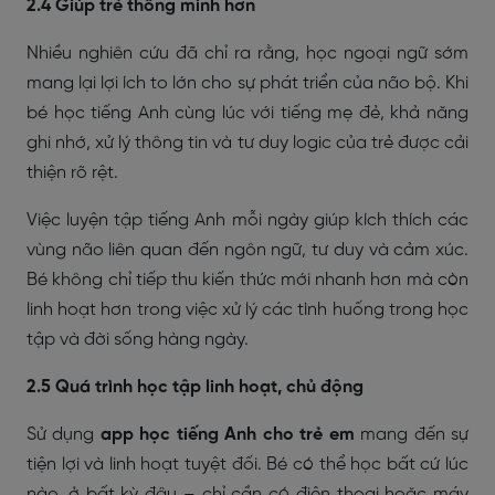
2.4 Giúp trẻ thông minh hơn
Nhiều nghiên cứu đã chỉ ra rằng, học ngoại ngữ sớm
mang lại lợi ích to lớn cho sự phát triển của não bộ. Khi
bé học tiếng Anh cùng lúc với tiếng mẹ đẻ, khả năng
ghi nhớ, xử lý thông tin và tư duy logic của trẻ được cải
thiện rõ rệt.
Việc luyện tập tiếng Anh mỗi ngày giúp kích thích các
vùng não liên quan đến ngôn ngữ, tư duy và cảm xúc.
Bé không chỉ tiếp thu kiến thức mới nhanh hơn mà còn
linh hoạt hơn trong việc xử lý các tình huống trong học
tập và đời sống hàng ngày.
2.5 Quá trình học tập linh hoạt, chủ động
Sử dụng
app học tiếng Anh cho trẻ em
mang đến sự
tiện lợi và linh hoạt tuyệt đối. Bé có thể học bất cứ lúc
nào, ở bất kỳ đâu – chỉ cần có điện thoại hoặc máy