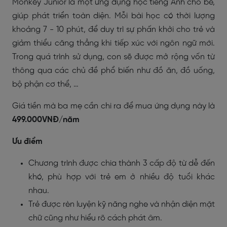
Monkey Junior là một ứng dụng học tiếng Anh cho bé,
giúp phát triển toàn diện. Mỗi bài học có thời lượng
khoảng 7 - 10 phút, để duy trì sự phấn khởi cho trẻ và
giảm thiểu căng thẳng khi tiếp xúc với ngôn ngữ mới.
Trong quá trình sử dụng, con sẽ được mở rộng vốn từ
thông qua các chủ đề phổ biến như đồ ăn, đồ uống,
bộ phận cơ thể, …
Giá tiền mà ba mẹ cần chi ra để mua ứng dụng này là
499.000VNĐ/năm
Ưu điểm
Chương trình được chia thành 3 cấp độ từ dễ đến
khó, phù hợp với trẻ em ở nhiều độ tuổi khác
nhau.
Trẻ được rèn luyện kỹ năng nghe và nhận diện mặt
chữ cũng như hiểu rõ cách phát âm.