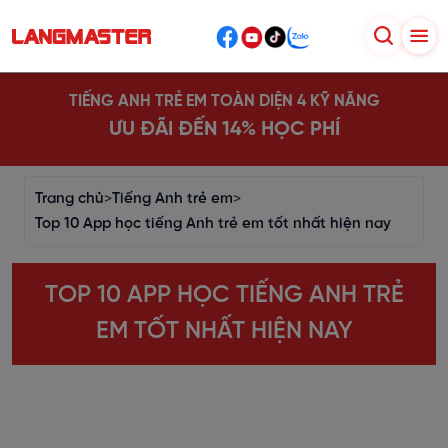
TIẾNG ANH TRẺ EM TOÀN DIỆN 4 KỸ NĂNG
ƯU ĐÃI ĐẾN 14% HỌC PHÍ
Trang chủ
>
Tiếng Anh trẻ em
>
Top 10 App học tiếng Anh trẻ em tốt nhất hiện nay
TOP 10 APP HỌC TIẾNG ANH TRẺ
EM TỐT NHẤT HIỆN NAY