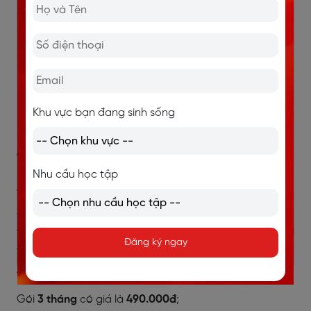
Ứng dụng không có các bài luyện phát âm và
đánh vần.
Thiếu hụt phụ đề nên có thể gây khó khăn cho
các bậc cha mẹ không biết tiếng Anh.
Link tải Android
Khu vực bạn đang sinh sống
Link tải IOS
1.7. Babilala
Nhu cầu học tập
Với giáo trình Cambridge làm cốt lõi, Babilala mang
đến cho trẻ em một hệ thống học tiếng Anh có cấu
trúc và lộ trình học tập rõ ràng. Phần mềm phù hợp với
Đăng ký ngay
trẻ em từ 3 đến 8 tuổi, giúp bé phát triển kỹ năng tiếng
Anh toàn diện.
Gói
3 tháng
có giá là
490.000đ
;