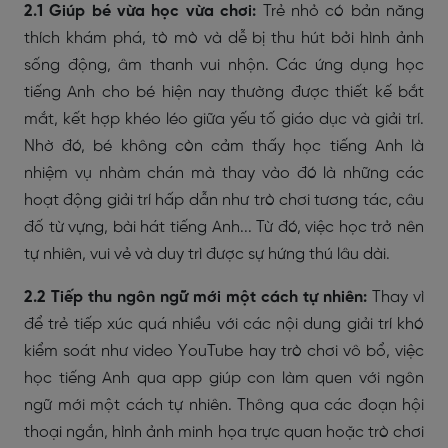
2.1 Giúp bé vừa học vừa chơi:
Trẻ nhỏ có bản năng
thích khám phá, tò mò và dễ bị thu hút bởi hình ảnh
sống động, âm thanh vui nhộn. Các ứng dụng học
tiếng Anh cho bé hiện nay thường được thiết kế bắt
mắt, kết hợp khéo léo giữa yếu tố giáo dục và giải trí.
Nhờ đó, bé không còn cảm thấy học tiếng Anh là
nhiệm vụ nhàm chán mà thay vào đó là những các
hoạt động giải trí hấp dẫn như trò chơi tương tác, câu
đố từ vựng, bài hát tiếng Anh... Từ đó, việc học trở nên
tự nhiên, vui vẻ và duy trì được sự hứng thú lâu dài.
2.2 Tiếp thu ngôn ngữ mới một cách tự nhiên:
Thay vì
để trẻ tiếp xúc quá nhiều với các nội dung giải trí khó
kiểm soát như video YouTube hay trò chơi vô bổ, việc
học tiếng Anh qua app giúp con làm quen với ngôn
ngữ mới một cách tự nhiên. Thông qua các đoạn hội
thoại ngắn, hình ảnh minh họa trực quan hoặc trò chơi