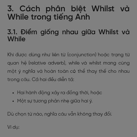
3. Cách phân biệt Whilst và
While trong tiếng Anh
3.1. Điểm giống nhau giữa Whilst và
While
Khi được dùng như liên từ (conjunction) hoặc trạng từ
quan hệ (relative adverb), while và whilst mang cùng
một ý nghĩa và hoàn toàn có thể thay thế cho nhau
trong câu. Cả hai đều diễn tả:
Hai hành động xảy ra đồng thời, hoặc
Một sự tương phản nhẹ giữa hai ý.
Dù chọn từ nào, nghĩa câu vẫn không thay đổi.
Ví dụ: