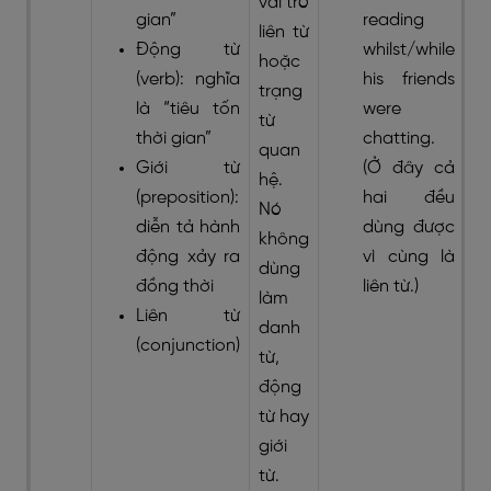
vai trò
gian”
reading
liên từ
Động từ
whilst/while
hoặc
(verb): nghĩa
his friends
trạng
là “tiêu tốn
were
từ
thời gian”
chatting.
quan
Giới từ
(Ở đây cả
hệ.
(preposition):
hai đều
Nó
diễn tả hành
dùng được
không
động xảy ra
vì cùng là
dùng
đồng thời
liên từ.)
làm
Liên từ
danh
(conjunction)
từ,
động
từ hay
giới
từ.