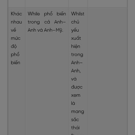
Khác
While phổ biến
Whilst
nhau
trong cả Anh–
chủ
về
Anh và Anh–Mỹ.
yếu
mức
xuất
độ
hiện
phổ
trong
biến
Anh–
Anh,
và
được
xem
là
mang
sắc
thái