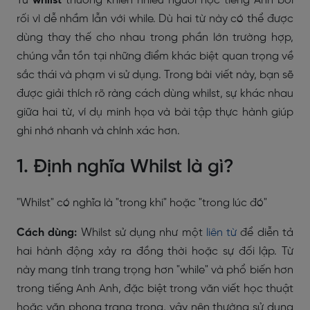
Từ
whilst
thường khiến nhiều người học tiếng Anh bối
rối vì dễ nhầm lẫn với while. Dù hai từ này có thể được
dùng thay thế cho nhau trong phần lớn trường hợp,
chúng vẫn tồn tại những điểm khác biệt quan trọng về
sắc thái và phạm vi sử dụng. Trong bài viết này, bạn sẽ
được giải thích rõ ràng cách dùng whilst, sự khác nhau
giữa hai từ, ví dụ minh họa và bài tập thực hành giúp
ghi nhớ nhanh và chính xác hơn.
1. Định nghĩa Whilst là gì?
"Whilst" có nghĩa là "trong khi" hoặc "trong lúc đó"
Cách dùng:
Whilst sử dụng như một
liên từ
để diễn tả
hai hành động xảy ra đồng thời hoặc sự đối lập. Từ
này mang tính trang trọng hơn "while" và phổ biến hơn
trong tiếng Anh Anh, đặc biệt trong văn viết học thuật
hoặc văn phong trang trọng, vậy nên thường sử dụng