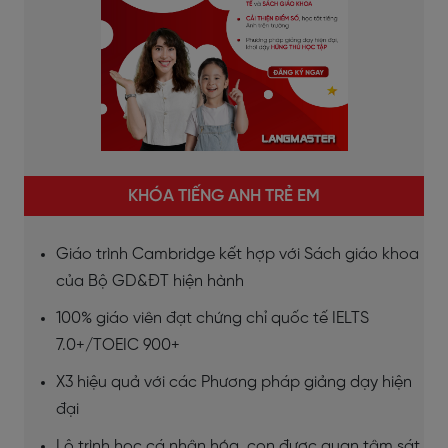
KHÓA TIẾNG ANH TRẺ EM
Giáo trình Cambridge kết hợp với Sách giáo khoa
của Bộ GD&ĐT hiện hành
100% giáo viên đạt chứng chỉ quốc tế IELTS
7.0+/TOEIC 900+
X3 hiệu quả với các Phương pháp giảng dạy hiện
đại
Lộ trình học cá nhân hóa, con được quan tâm sát