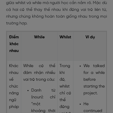
giữa whilst và while mà người học cần nắm rõ. Mặc dù
cả hai có thể thay thế nhau khi đóng vai trò liên từ,
nhưng chúng không hoàn toàn giống nhau trong mọi
trường hợp.
Điểm
While
Whilst
Ví dụ
khác
nhau
Khác
While có thể
Trong
We talked
nhau
đảm nhận nhiều
khi
for a while
về
vai trò trong câu:
đó,
before
chức
whilst
starting the
Danh từ
năng
chỉ có
project.
(noun): chỉ
ngữ
thể
“một
He
pháp
đóng
khoảng thời
continued