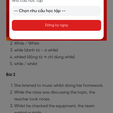
Nhu cầu học tập
→ ___________________________________________
Đáp án
Đăng ký ngay
Bài 1:
while / whilst
While / Whilst
while (danh từ – a while)
whiled (động từ → chỉ dùng while)
while / whilst
Bài 2
She listened to music whilst doing her homework.
While the class was discussing the topic, the
teacher took notes.
Whilst he checked the equipment, the team
waited outside.