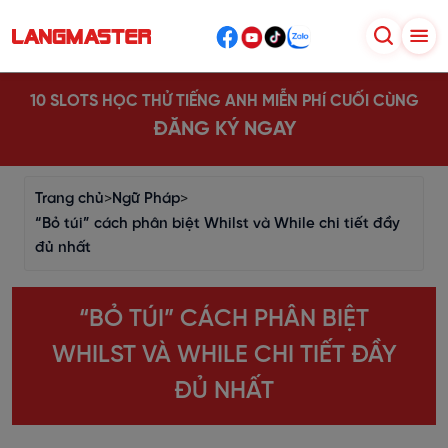
10 SLOTS HỌC THỬ TIẾNG ANH MIỄN PHÍ CUỐI CÙNG
ĐĂNG KÝ NGAY
Trang chủ
>
Ngữ Pháp
>
“Bỏ túi” cách phân biệt Whilst và While chi tiết đầy
đủ nhất
“BỎ TÚI” CÁCH PHÂN BIỆT
WHILST VÀ WHILE CHI TIẾT ĐẦY
ĐỦ NHẤT