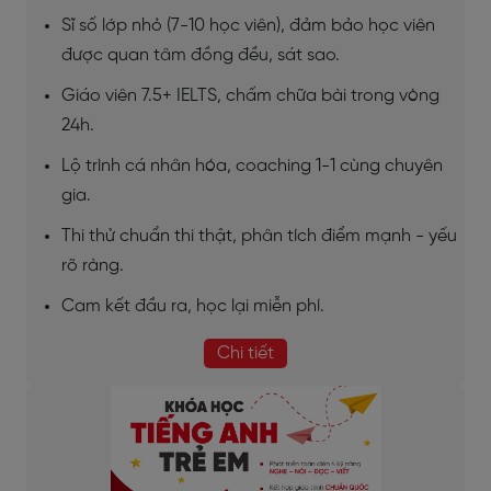
Sĩ số lớp nhỏ (7-10 học viên), đảm bảo học viên
được quan tâm đồng đều, sát sao.
Giáo viên 7.5+ IELTS, chấm chữa bài trong vòng
24h.
Lộ trình cá nhân hóa, coaching 1-1 cùng chuyên
gia.
Thi thử chuẩn thi thật, phân tích điểm mạnh - yếu
rõ ràng.
Cam kết đầu ra, học lại miễn phí.
Chi tiết