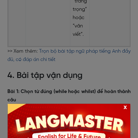
“trang
trọng”
hoặc
“văn
viết”.
>> Xem thêm:
Trọn bộ bài tập ngữ pháp tiếng Anh đầy
đủ, có đáp án chi tiết
4. Bài tập vận dụng
Bài 1: Chọn từ đúng (while hoặc whilst) để hoàn thành
câu
x
She was reading a novel _______ the train was
moving.
_______ the weather was cold, they still went