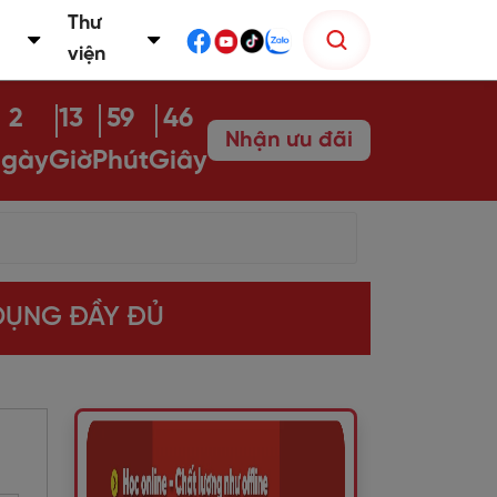
Thư
viện
2
13
59
45
Nhận ưu đãi
gày
Giờ
Phút
Giây
 DỤNG ĐẦY ĐỦ