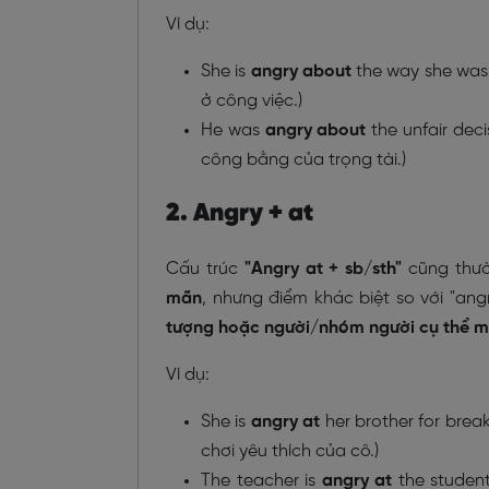
Ví dụ:
She is
angry about
the way she was 
ở công việc.)
He was
angry about
the unfair dec
công bằng của trọng tài.)
2. Angry + at
Cấu trúc
"Angry at + sb/sth"
cũng thư
mãn
, nhưng điểm khác biệt so với "ang
tượng hoặc người/nhóm người cụ thể mà
Ví dụ:
She is
angry at
her brother for break
chơi yêu thích của cô.)
The teacher is
angry at
the students