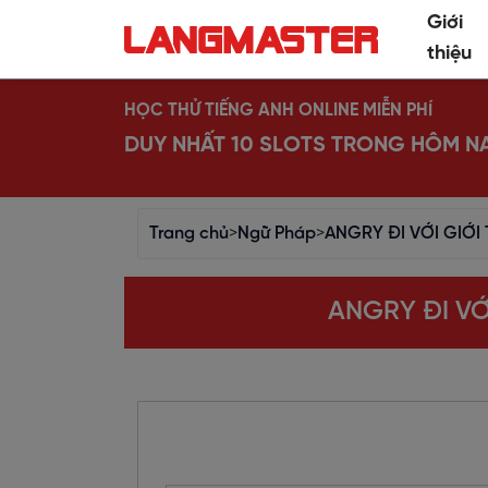
Giới
thiệu
HỌC THỬ TIẾNG ANH ONLINE MIỄN PHÍ
DUY NHẤT 10 SLOTS TRONG HÔM N
Trang chủ
>
Ngữ Pháp
>
ANGRY ĐI VỚI GIỚI
ANGRY ĐI VỚ