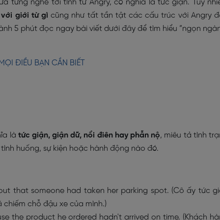
 từng nghe tới tính từ Angry, có nghĩa là tức giận. Tuy nhi
với giới từ gì
cũng như tất tần tật các cấu trúc với Angry 
h 5 phút đọc ngay bài viết dưới đây để tìm hiểu “ngọn ngà
MỌI ĐIỀU BẠN CẦN BIẾT
ĩa là
tức giận, giận dữ, nổi điên hay phẫn nộ
, miêu tả tình tr
tình huống, sự kiện hoặc hành động nào đó.
ut that someone had taken her parking spot. (Cô ấy tức g
ã chiếm chỗ đậu xe của mình.)
e the product he ordered hadn't arrived on time. (Khách h