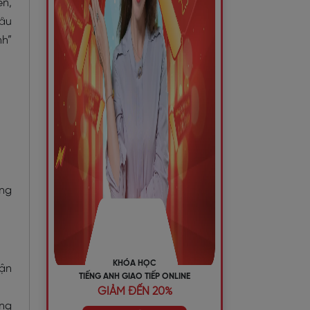
ên,
đâu
nh”
ạng
KHÓA HỌC
iận
TIẾNG ANH GIAO TIẾP ONLINE
GIẢM ĐẾN 20%
àng