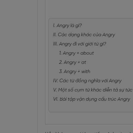
I. Angry là gì?
II. Các dạng khác của Angry
III. Angry đi với giới từ gì?
1. Angry + about
2. Angry + at
3. Angry + with
IV. Các từ đồng nghĩa với Angry
V. Một số cụm từ khác diễn tả sự tức
VI. Bài tập vận dụng cấu trúc Angry