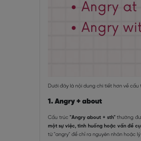
Dưới đây là nội dung chi tiết hơn về cấu tr
1. Angry + about
Cấu trúc
"Angry about + sth"
thường đ
một sự việc, tình huống hoặc vấn đề cụ
từ "angry" để chỉ ra nguyên nhân hoặc lý