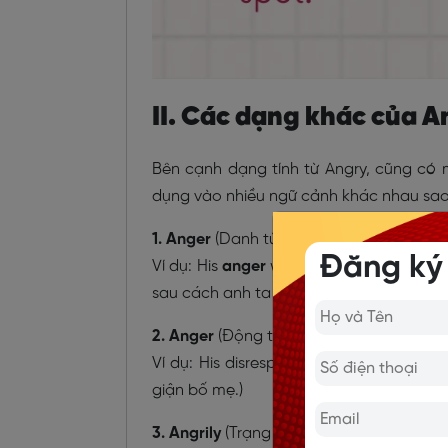
II. Các dạng khác của A
Bên cạnh dạng tính từ Angry, cũng có m
dụng vào nhiều ngữ cảnh khác nhau sao
1. Anger
(Danh từ): Sự tức giận, chỉ cảm
Đăng ký
Ví dụ: His
anger
was understandable afte
sau cách anh ta đã bị đối xử.)
2. Anger
(Động từ): Hành động khiến ai đ
Ví dụ: His disrespectful comments
ange
giận bố mẹ.)
3. Angrily
(Trạng từ): Trạng thái của mộ