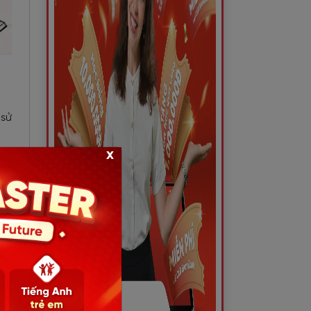
 sử
x
iểu
tức