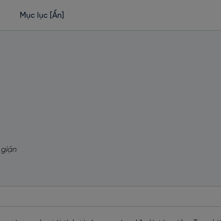
Mục lục
[Ẩn]
 giận