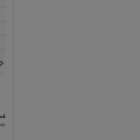
 về
ính