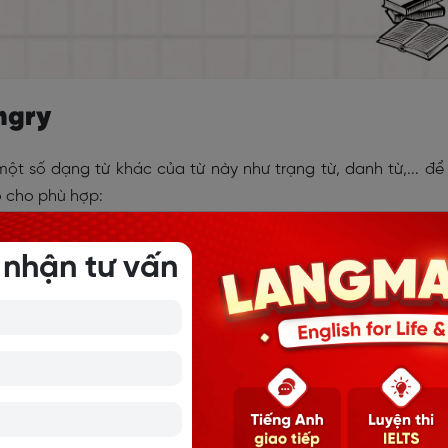
ngry
ột số dạng từ khác của từ này như trạng từ, danh từ,... để
 cho phù hợp:
 xúc tức giận chung chung.
 nhận tư vấn
r the way he had been treated. (Tức giận của anh ta là dễ h
ó tức giận hoặc khiến một tình huống trở nên tức giận.
r
his parents. (Những lời lẽ không tôn trọng của anh ta làm 
t người đang tức giận hoặc hành động bằng cách tức giận.