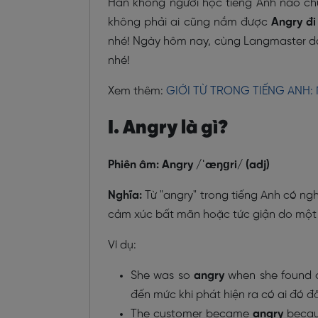
Hẳn không người học tiếng Anh nào chưa
không phải ai cũng nắm được
Angry đi 
nhé! Ngày hôm nay, cùng Langmaster dàn
nhé!
Xem thêm:
GIỚI TỪ TRONG TIẾNG ANH: 
I. Angry là gì?
Phiên âm: Angry /ˈæŋɡri/ (adj)
Nghĩa:
Từ "angry" trong tiếng Anh có ngh
cảm xúc bất mãn hoặc tức giận do một 
Ví dụ:
She was so
angry
when she found o
đến mức khi phát hiện ra có ai đó đ
The customer became
angry
becaus