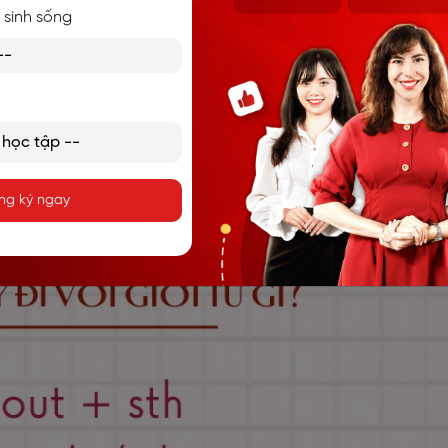
sation. (Cô ấy đáp lại một cách tức giận trước cáo buộc.)
 sinh sống
ì?
" và "with" để diễn tả sự tức giận, phẫn nộ, bất mãn về một ng
 flight. (Cô ấy tức giận về việc chuyến bay bị hoãn.)
ng ký ngay