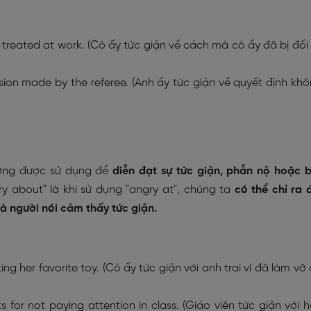
treated at work. (Cô ấy tức giận về cách mà cô ấy đã bị đối
ision made by the referee. (Anh ấy tức giận về quyết định kh
ờng được sử dụng để
diễn đạt sự tức giận, phẫn nộ hoặc 
ry about" là khi sử dụng "angry at", chúng ta
có thể chỉ ra 
 người nói cảm thấy tức giận.
ing her favorite toy. (Cô ấy tức giận với anh trai vì đã làm vỡ
 for not paying attention in class. (Giáo viên tức giận với 