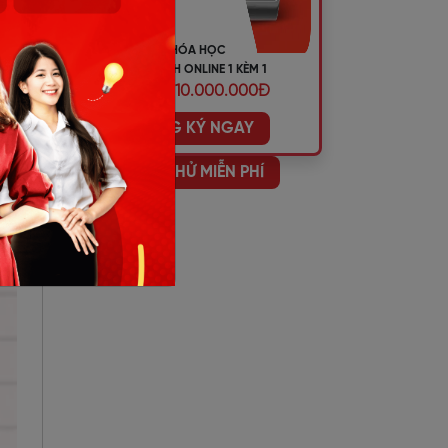
KHÓA HỌC
TIẾNG ANH ONLINE 1 KÈM 1
ƯU ĐÃI 10.000.000Đ
ười
ĐĂNG KÝ NGAY
HỌC THỬ MIỄN PHÍ