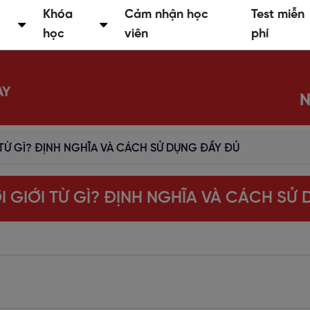
Khóa
Cảm nhận học
Test miễn
học
viên
phí
AY
N
 TỪ GÌ? ĐỊNH NGHĨA VÀ CÁCH SỬ DỤNG ĐẦY ĐỦ
I GIỚI TỪ GÌ? ĐỊNH NGHĨA VÀ CÁCH SỬ