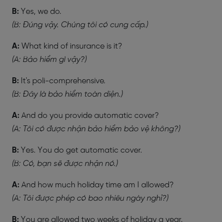
B:
Yes, we do.
(B: Đúng vậy. Chúng tôi có cung cấp.)
A:
What kind of insurance is it?
(A: Bảo hiểm gì vậy?)
B:
It's poli-comprehensive.
(B: Đây là bảo hiểm toàn diện.)
A:
And do you provide automatic cover?
(A: Tôi có được nhận bảo hiểm bảo vệ không?)
B:
Yes. You do get automatic cover.
(B: Có, bạn sẽ được nhận nó.)
A:
And how much holiday time am I allowed?
(A: Tôi được phép có bao nhiêu ngày nghỉ?)
B:
You are allowed two weeks of holiday a year.