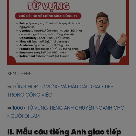
XEM THÊM:
⇒
TỔNG HỢP TỪ VỰNG VÀ MẪU CÂU GIAO TIẾP
TRONG CÔNG VIỆC
⇒
1000+ TỪ VỰNG TIẾNG ANH CHUYÊN NGÀNH CHO
NGƯỜI ĐI LÀM
II. Mẫu câu tiếng Anh giao tiếp