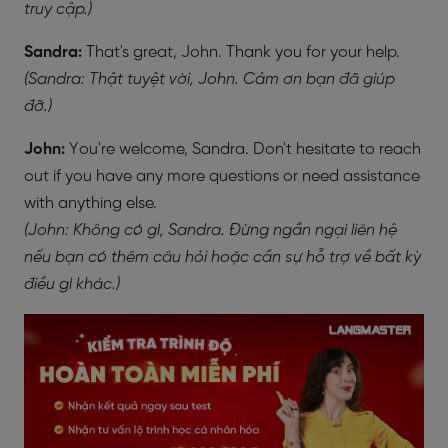
truy cập.)
Sandra:
That's great, John. Thank you for your help.
(Sandra: Thật tuyệt vời, John. Cảm ơn bạn đã giúp
đỡ.)
John:
You're welcome, Sandra. Don't hesitate to reach
out if you have any more questions or need assistance
with anything else.
(John: Không có gì, Sandra. Đừng ngần ngại liên hệ
nếu bạn có thêm câu hỏi hoặc cần sự hỗ trợ về bất kỳ
điều gì khác.)