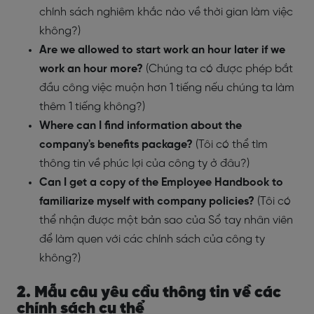
chính sách nghiêm khắc nào về thời gian làm việc
không?)
Are we allowed to start work an hour later if we
work an hour more?
(Chúng ta có được phép bắt
đầu công việc muộn hơn 1 tiếng nếu chúng ta làm
thêm 1 tiếng không?)
Where can I find information about the
company's benefits package?
(Tôi có thể tìm
thông tin về phúc lợi của công ty ở đâu?)
Can I get a copy of the Employee Handbook to
familiarize myself with company policies?
(Tôi có
thể nhận được một bản sao của Sổ tay nhân viên
để làm quen với các chính sách của công ty
không?)
2. Mẫu câu yêu cầu thông tin về các
chính sách cụ thể