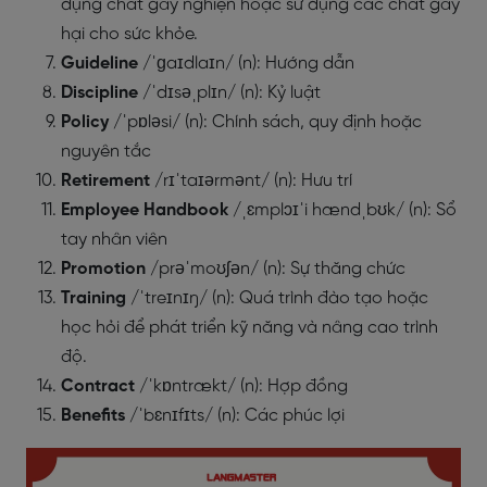
dụng chất gây nghiện hoặc sử dụng các chất gây
hại cho sức khỏe.
Guideline
/ˈɡaɪdlaɪn/ (n): Hướng dẫn
Discipline
/ˈdɪsəˌplɪn/ (n): Kỷ luật
Policy
/ˈpɒləsi/ (n): Chính sách, quy định hoặc
nguyên tắc
Retirement
/rɪˈtaɪərmənt/ (n): Hưu trí
Employee
Handbook
/ˌɛmplɔɪˈi hændˌbʊk/ (n): Sổ
tay nhân viên
Promotion
/prəˈmoʊʃən/ (n): Sự thăng chức
Training
/ˈtreɪnɪŋ/ (n): Quá trình đào tạo hoặc
học hỏi để phát triển kỹ năng và nâng cao trình
độ.
Contract
/ˈkɒntrækt/ (n): Hợp đồng
Benefits
/ˈbɛnɪfɪts/ (n): Các phúc lợi