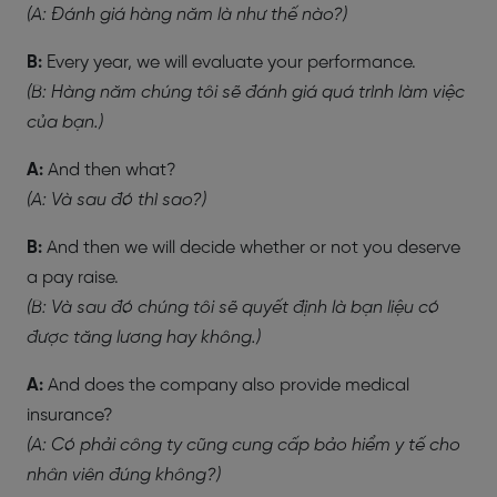
(A: Đánh giá hàng năm là như thế nào?)
B:
Every year, we will evaluate your performance.
(B: Hàng năm chúng tôi sẽ đánh giá quá trình làm việc
của bạn.)
A:
And then what?
(A: Và sau đó thì sao?)
B:
And then we will decide whether or not you deserve
a pay raise.
(B: Và sau đó chúng tôi sẽ quyết định là bạn liệu có
được tăng lương hay không.)
A:
And does the company also provide medical
insurance?
(A: Có phải công ty cũng cung cấp bảo hiểm y tế cho
nhân viên đúng không?)