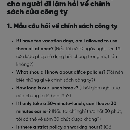
cho người đi làm hỏi về chính
sách của công ty
1. Mẫu câu hỏi về chính sách công ty
If I have ten vacation days, am I allowed to use
them all at once?
(Nếu tôi có 10 ngày nghỉ, liệu tôi
có được phép sử dụng hết chúng trong một lần
không?)
What should I know about office policies?
(Tôi nên
biết những gì về chính sách công ty?)
How long is our lunch break?
(Thời gian nghỉ trưa
của chúng ta là bao lâu?)
If I only take a 30-minute-lunch, can I leave 30
minutes earlier?
(Nếu tôi chỉ nghỉ trưa hết 30 phút,
tôi có thể về sớm 30 phút được không?)
Is there a strict policy on working hours?
(Có