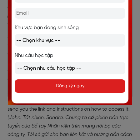
không thể đến làm việc. Còn về quy định về trang
phục thì là trang phục công sở nhẹ nhàng, nhưng bạn
có thể xem thêm chi tiết trong Sổ tay Nhân viên.)
Khu vực bạn đang sinh sống
Sandra:
That sounds clear. Is there a way I can access
the Employee Handbook to learn more about
company policies?
Nhu cầu học tập
(Sandra: Nghe rõ ràng quá. Có cách nào để tôi truy
cập vào Sổ tay Nhân viên để tìm hiểu thêm về các
chính sách của công ty không?)
Đăng ký ngay
John:
Absolutely, Sandra. We have an online version of
the Employee Handbook on our company intranet. I'll
send you the link and instructions on how to access it.
(John: Tất nhiên, Sandra. Chúng ta có phiên bản trực
tuyến của Sổ tay Nhân viên trên mạng nội bộ của
công ty. Tôi sẽ gửi cho bạn liên kết và hướng dẫn cách