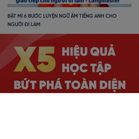
BẬT MÍ 6 BƯỚC LUYỆN NGỮ ÂM TIẾNG ANH CHO
NGƯỜI ĐI LÀM
Hơn
16
năm kinh nghiệm, đào tạo thành công
hàng trăm nghìn
học viên