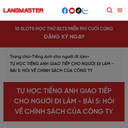
10 SLOTS HỌC THỬ IELTS MIỄN PHÍ CUỐI CÙNG
ĐĂNG KÝ NGAY
Trang chủ
>
Tiếng Anh cho người đi làm
>
TỰ HỌC TIẾNG ANH GIAO TIẾP CHO NGƯỜI ĐI LÀM -
BÀI 5: HỎI VỀ CHÍNH SÁCH CỦA CÔNG TY
TỰ HỌC TIẾNG ANH GIAO TIẾP
CHO NGƯỜI ĐI LÀM - BÀI 5: HỎI
VỀ CHÍNH SÁCH CỦA CÔNG TY