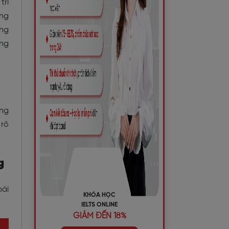
trí
ững
ung
ăng
ơng
 rõ
g
bài
KHÓA HỌC
IELTS ONLINE
GIẢM ĐẾN 18%