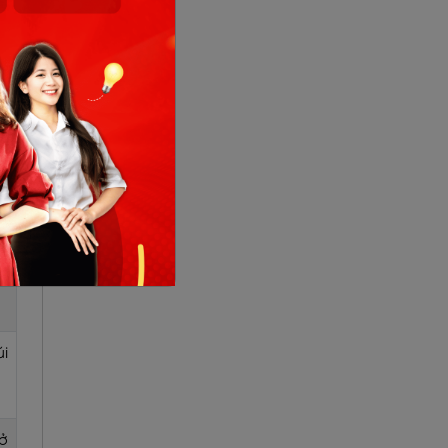
về
ng
hu
ạn
úi
 ở