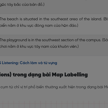
góc tây bắc của bản đồ.)
The beach is situated in the southeast area of the island. (B
biển nằm ở khu vực đông nam của hòn đảo.)
The playground is in the southwest section of the campus. (S
chơi nằm ở khu vực tây nam của khuôn viên.)
 Listening: Cách làm và từ vựng
ations) trong dạng bài Map Labelling
cụm từ chỉ vị trí phổ biến thường xuất hiện trong dạng bài 