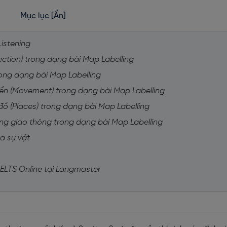
Mục lục
[Ẩn]
Listening
rection) trong dạng bài Map Labelling
 trong dạng bài Map Labelling
uyển (Movement) trong dạng bài Map Labelling
 đồ (Places) trong dạng bài Map Labelling
ầng giao thông trong dạng bài Map Labelling
ủa sự vật
IELTS Online tại Langmaster