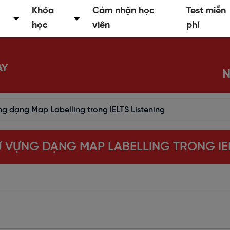
Khóa
Cảm nhận học
Test miễn
học
viên
phí
AY
N
g dạng Map Labelling trong IELTS Listening
 VỰNG DẠNG MAP LABELLING TRONG IEL