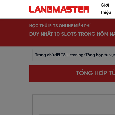
Giới
thiệu
HỌC THỬ IELTS ONLINE MIỄN PHÍ
DUY NHẤT 10 SLOTS TRONG HÔM N
Trang chủ
>
IELTS Listening
>
Tổng hợp từ vựn
TỔNG HỢP TỪ