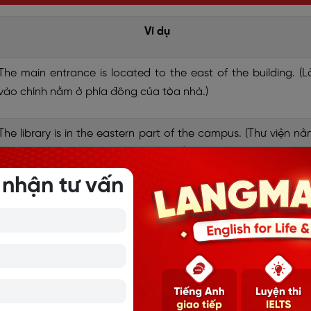
Ví dụ
The main entrance is located to the east of the building. (L
vào chính nằm ở phía đông của tòa nhà.)
The library is in the eastern part of the campus. (Thư viện n
ở khu vực phía đông của khuôn viên.)
 nhận tư vấn
The parking lot is situated to the west of the museum. (Bãi 
xe nằm ở phía tây của bảo tàng.)
The restaurant is in the western area of the city. (Nhà hà
nằm ở khu vực phía tây của thành phố.)