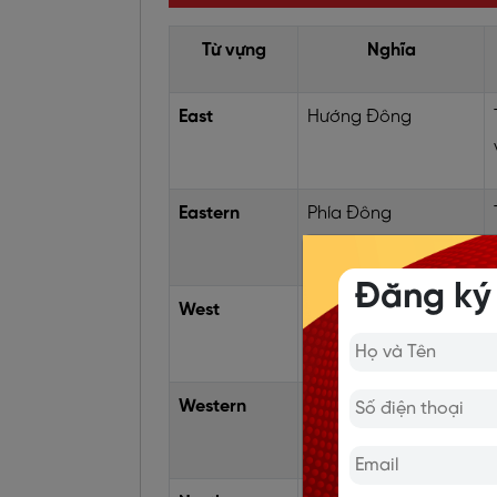
Từ vựng
Nghĩa
East
Hướng Đông
Eastern
Phía Đông
Đăng ký
West
Hướng Tây
Western
Phía Tây