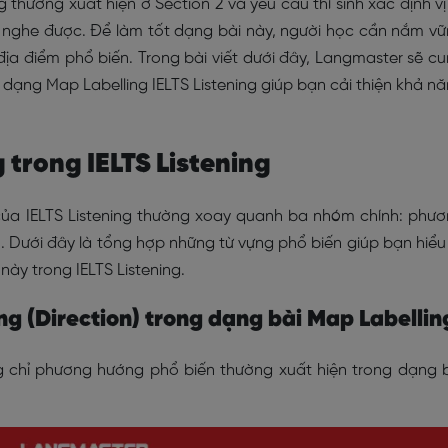
 thường xuất hiện ở Section 2 và yêu cầu thí sinh xác định vị 
n nghe được. Để làm tốt dạng bài này, người học cần nắm v
 địa điểm phổ biến. Trong bài viết dưới đây, Langmaster sẽ c
dạng Map Labelling IELTS Listening giúp bạn cải thiện khả n
 trong IELTS Listening
của IELTS Listening thường xoay quanh ba nhóm chính: phư
. Dưới đây là tổng hợp những từ vựng phổ biến giúp bạn hiểu
này trong IELTS Listening.
ng (Direction) trong dạng bài Map Labellin
g chỉ phương hướng phổ biến thường xuất hiện trong dạng 