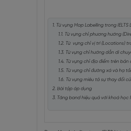
1. Từ vựng Map Labelling trong IELTS 
1.1. Từ vựng chỉ phương hướng (Di
1.2. Từ vựng chỉ vị trí (Locations)
1.3. Từ vựng chỉ hướng dẫn di ch
1.4. Từ vựng chỉ địa điểm trên bản
1.5. Từ vựng chỉ đường xá và hạ t
1.6. Từ vựng miêu tả sự thay đổi c
2. Bài tập áp dụng
3. Tăng band hiệu quả với khoá học 