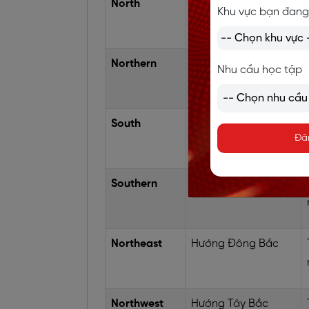
North
Hướng Bắc
Khu vực bạn đang
Northern
Phía Bắc
Nhu cầu học tập
South
Hướng Nam
Đă
Southern
Phía Nam
Northeast
Hướng Đông Bắc
Northwest
Hướng Tây Bắc