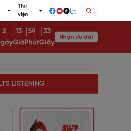
Thư
viện
2
13
59
31
Nhận ưu đãi
gày
Giờ
Phút
Giây
TS LISTENING