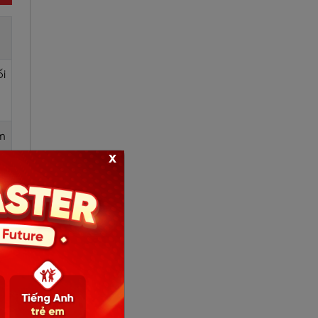
ối
ằm
x
đỗ
ng