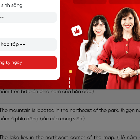
The river flows to the north of the village. (Con sông chảy 
 sinh sống
phía bắc của ngôi làng.)
The research center is located in the northern region. (Tru
tâm nghiên cứu nằm ở khu vực phía bắc.)
The garden is positioned to the south of the main hall. (K
ng ký ngay
vườn nằm ở phía nam của hội trường chính.)
The hotel is on the southern coast of the island. (Khách s
nằm trên bờ biển phía nam của hòn đảo.)
The mountain is located in the northeast of the park. (Ngọn n
nằm ở phía đông bắc của công viên.)
The lake lies in the northwest corner of the map. (Hồ nằm