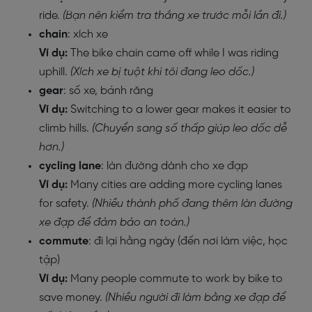
ride.
(Bạn nên kiểm tra thắng xe trước mỗi lần đi.)
chain
: xích xe
Ví dụ:
The bike chain came off while I was riding
uphill.
(Xích xe bị tuột khi tôi đang leo dốc.)
gear
: số xe, bánh răng
Ví dụ:
Switching to a lower gear makes it easier to
climb hills.
(Chuyển sang số thấp giúp leo dốc dễ
hơn.)
cycling lane
: làn đường dành cho xe đạp
Ví dụ:
Many cities are adding more cycling lanes
for safety.
(Nhiều thành phố đang thêm làn đường
xe đạp để đảm bảo an toàn.)
commute
: đi lại hằng ngày (đến nơi làm việc, học
tập)
Ví dụ:
Many people commute to work by bike to
save money.
(Nhiều người đi làm bằng xe đạp để