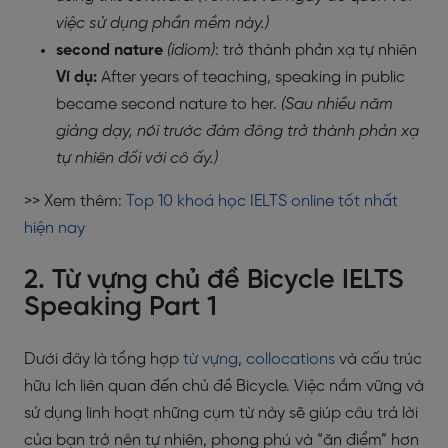
việc sử dụng phần mềm này.)
second nature
(idiom)
: trở thành phản xạ tự nhiên
Ví dụ:
After years of teaching, speaking in public
became second nature to her.
(Sau nhiều năm
giảng dạy, nói trước đám đông trở thành phản xạ
tự nhiên đối với cô ấy.)
>> Xem thêm:
Top 10 khoá học IELTS online tốt nhất
hiện nay
2. Từ vựng chủ đề Bicycle IELTS
Speaking Part 1
Dưới đây là tổng hợp
từ vựng
,
collocations
và cấu trúc
hữu ích liên quan đến chủ đề Bicycle. Việc nắm vững và
sử dụng linh hoạt những cụm từ này sẽ giúp câu trả lời
của bạn trở nên tự nhiên, phong phú và “ăn điểm” hơn