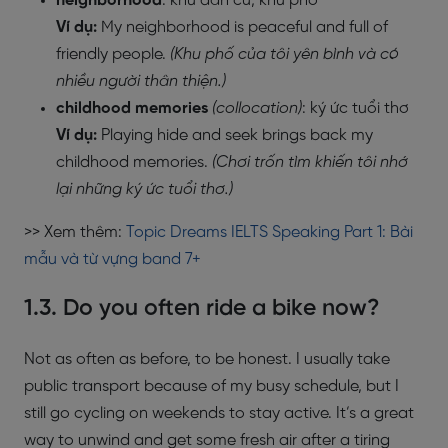
neighborhood
: khu dân cư, khu phố
Ví dụ:
My neighborhood is peaceful and full of
friendly people.
(Khu phố của tôi yên bình và có
nhiều người thân thiện.)
childhood memories
(collocation)
: ký ức tuổi thơ
Ví dụ:
Playing hide and seek brings back my
childhood memories.
(Chơi trốn tìm khiến tôi nhớ
lại những ký ức tuổi thơ.)
>> Xem thêm:
Topic Dreams IELTS Speaking Part 1: Bài
mẫu và từ vựng band 7+
1.3. Do you often ride a bike now?
Not as often as before, to be honest. I usually take
public transport because of my busy schedule, but I
still go cycling on weekends to stay active. It’s a great
way to unwind and get some fresh air after a tiring