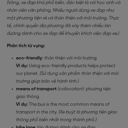
(Vâng, xe đạp khá phổ biến, đặc biệt là với học sinh và
nhân viên văn phòng. Nhiều người dùng xe đạp như
một phương tiện rẻ và thân thiện với môi trường. Thực
tế, chính quyền địa phương đã xây thêm nhiều làn
đường dành cho xe đạp để khuyến khích việc đạp xe.)
Phân tích từ vựng:
eco-friendly
: thân thiện với môi trường
Ví dụ:
Using eco-friendly products helps protect
our planet.
(Sử dụng sản phẩm thân thiện với môi
trường giúp bảo vệ hành tinh.)
means of transport
(collocation)
: phương tiện
giao thông
Ví dụ:
The bus is the most common means of
transport in the city.
(Xe buýt là phương tiện giao
thông phổ biến nhất trong thành phố.)
bike lane
: làn đường dành cho xe đạp