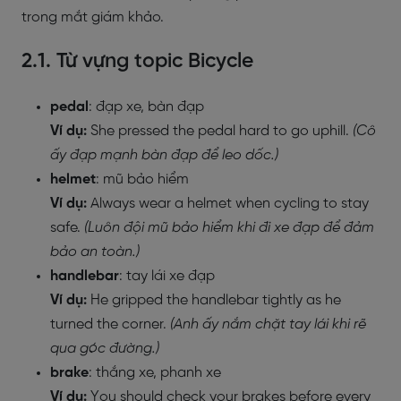
trong mắt giám khảo.
2.1. Từ vựng topic Bicycle
pedal
: đạp xe, bàn đạp
Ví dụ:
She pressed the pedal hard to go uphill.
(Cô
ấy đạp mạnh bàn đạp để leo dốc.)
helmet
: mũ bảo hiểm
Ví dụ:
Always wear a helmet when cycling to stay
safe.
(Luôn đội mũ bảo hiểm khi đi xe đạp để đảm
bảo an toàn.)
handlebar
: tay lái xe đạp
Ví dụ:
He gripped the handlebar tightly as he
turned the corner.
(Anh ấy nắm chặt tay lái khi rẽ
qua góc đường.)
brake
: thắng xe, phanh xe
Ví dụ:
You should check your brakes before every