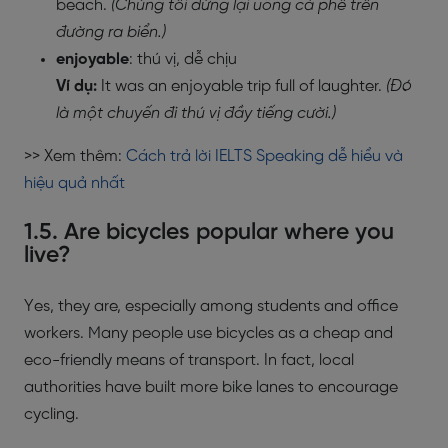
beach.
(Chúng tôi dừng lại uống cà phê trên
đường ra biển.)
enjoyable
: thú vị, dễ chịu
Ví dụ:
It was an enjoyable trip full of laughter.
(Đó
là một chuyến đi thú vị đầy tiếng cười.)
>> Xem thêm:
Cách trả lời IELTS Speaking dễ hiểu và
hiệu quả nhất
1.5. Are bicycles popular where you
live?
Yes, they are, especially among students and office
workers. Many people use bicycles as a cheap and
eco-friendly means of transport. In fact, local
authorities have built more bike lanes to encourage
cycling.