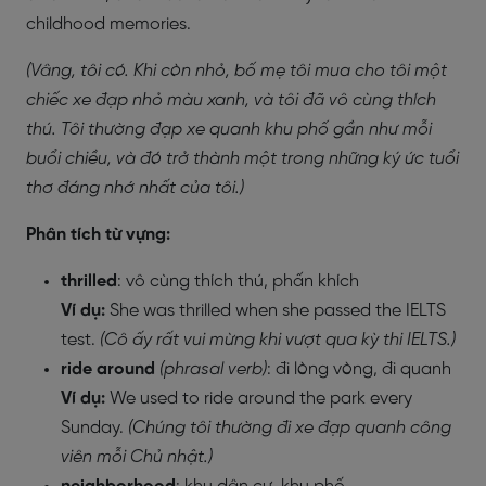
childhood memories.
(Vâng, tôi có. Khi còn nhỏ, bố mẹ tôi mua cho tôi một
chiếc xe đạp nhỏ màu xanh, và tôi đã vô cùng thích
thú. Tôi thường đạp xe quanh khu phố gần như mỗi
buổi chiều, và đó trở thành một trong những ký ức tuổi
thơ đáng nhớ nhất của tôi.)
Phân tích từ vựng:
thrilled
: vô cùng thích thú, phấn khích
Ví dụ:
She was thrilled when she passed the IELTS
test.
(Cô ấy rất vui mừng khi vượt qua kỳ thi IELTS.)
ride around
(phrasal verb)
: đi lòng vòng, đi quanh
Ví dụ:
We used to ride around the park every
Sunday.
(Chúng tôi thường đi xe đạp quanh công
viên mỗi Chủ nhật.)