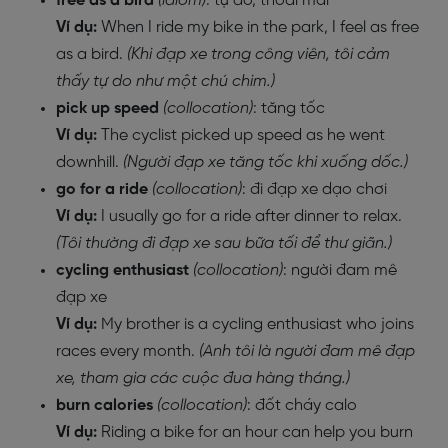
free as a bird
(idiom)
: tự do, thoải mái
Ví dụ:
When I ride my bike in the park, I feel as free
as a bird.
(Khi đạp xe trong công viên, tôi cảm
thấy tự do như một chú chim.)
pick up speed
(collocation)
: tăng tốc
Ví dụ:
The cyclist picked up speed as he went
downhill.
(Người đạp xe tăng tốc khi xuống dốc.)
go for a ride
(collocation)
: đi đạp xe dạo chơi
Ví dụ:
I usually go for a ride after dinner to relax.
(Tôi thường đi đạp xe sau bữa tối để thư giãn.)
cycling enthusiast
(collocation)
: người đam mê
đạp xe
Ví dụ:
My brother is a cycling enthusiast who joins
races every month.
(Anh tôi là người đam mê đạp
xe, tham gia các cuộc đua hàng tháng.)
burn calories
(collocation)
: đốt cháy calo
Ví dụ:
Riding a bike for an hour can help you burn