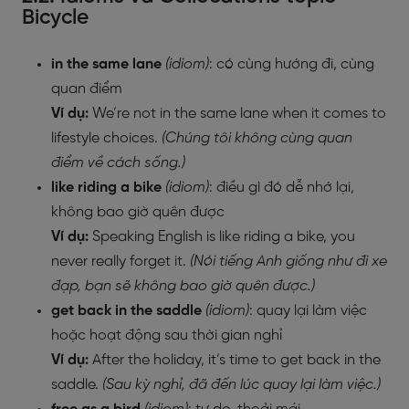
Bicycle
in the same lane
(idiom)
: có cùng hướng đi, cùng
quan điểm
Ví dụ:
We’re not in the same lane when it comes to
lifestyle choices.
(Chúng tôi không cùng quan
điểm về cách sống.)
like riding a bike
(idiom)
: điều gì đó dễ nhớ lại,
không bao giờ quên được
Ví dụ:
Speaking English is like riding a bike, you
never really forget it.
(Nói tiếng Anh giống như đi xe
đạp, bạn sẽ không bao giờ quên được.)
get back in the saddle
(idiom)
: quay lại làm việc
hoặc hoạt động sau thời gian nghỉ
Ví dụ:
After the holiday, it’s time to get back in the
saddle.
(Sau kỳ nghỉ, đã đến lúc quay lại làm việc.)