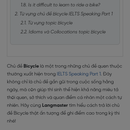
1.8. Is it difficult to learn to ride a bike?
2. Từ vựng chủ đề Bicycle IELTS Speaking Part 1
2.1. Từ vựng topic Bicycle
2.2. Idioms và Collocations topic Bicycle
Chủ đề
Bicycle
là một trong những chủ đề quen thuộc
thường xuất hiện trong
IELTS Speaking Part 1
. Đây
không chỉ là chủ đề gần gũi trong cuộc sống hằng
ngày, mà còn giúp thí sinh thể hiện khả năng miêu tả
thói quen, sở thích và quan điểm cá nhân một cách tự
nhiên. Hãy cùng
Langmaster
tìm hiểu cách trả lời chủ
đề Bicycle thật ấn tượng để ghi điểm cao trong kỳ thi
nhé!