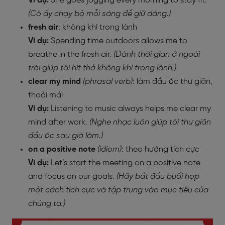
Ví dụ:
She goes jogging every morning to stay fit.
(Cô ấy chạy bộ mỗi sáng để giữ dáng.)
fresh air
: không khí trong lành
Ví dụ:
Spending time outdoors allows me to
breathe in the fresh air.
(Dành thời gian ở ngoài
trời giúp tôi hít thở không khí trong lành.)
clear my mind
(phrasal verb)
: làm đầu óc thư giãn,
thoải mái
Ví dụ:
Listening to music always helps me clear my
mind after work.
(Nghe nhạc luôn giúp tôi thư giãn
đầu óc sau giờ làm.)
on a positive note
(idiom)
: theo hướng tích cực
Ví dụ:
Let’s start the meeting on a positive note
and focus on our goals.
(Hãy bắt đầu buổi họp
một cách tích cực và tập trung vào mục tiêu của
chúng ta.)