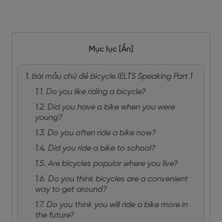
Mục lục
[Ẩn]
1. Bài mẫu chủ đề Bicycle IELTS Speaking Part 1
1.1. Do you like riding a bicycle?
1.2. Did you have a bike when you were
young?
1.3. Do you often ride a bike now?
1.4. Did you ride a bike to school?
1.5. Are bicycles popular where you live?
1.6. Do you think bicycles are a convenient
way to get around?
1.7. Do you think you will ride a bike more in
the future?