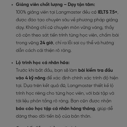
Giảng viên chất lượng – Dạy tận tâm:
100% giảng viên tại Langmaster đều có
IELTS 7.5+
,
được đào tạo chuyên sâu về phương pháp giảng
dạy. Không chỉ có chuyên môn vững vàng, thầy
cô còn theo sát tiến trình từng học viên, chấm bài
trong vòng
24 giờ
, chỉ ra lỗi sai cụ thể và hướng
dẫn cách cải thiện rõ ràng.
Lộ trình học cá nhân hóa:
Trước khi bắt đầu, bạn sẽ làm
bài kiểm tra đầu
vào 4 kỹ năng
để xác định chính xác trình độ hiện
tại. Dựa trên kết quả đó, Langmaster thiết kế lộ
trình học riêng cho từng học viên, với bài tập và
tài liệu phân tầng rõ ràng. Bạn còn được nhận
báo cáo học tập cá nhân hàng tháng
, giúp dễ
dàng theo dõi tiến bộ của bản thân.