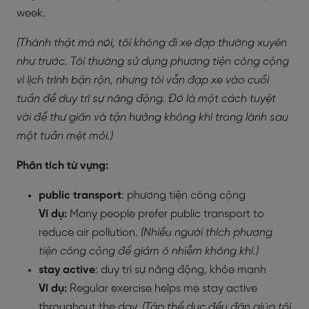
week.
(Thành thật mà nói, tôi không đi xe đạp thường xuyên
như trước. Tôi thường sử dụng phương tiện công cộng
vì lịch trình bận rộn, nhưng tôi vẫn đạp xe vào cuối
tuần để duy trì sự năng động. Đó là một cách tuyệt
vời để thư giãn và tận hưởng không khí trong lành sau
một tuần mệt mỏi.)
Phân tích từ vựng:
public transport
: phương tiện công cộng
Ví dụ:
Many people prefer public transport to
reduce air pollution.
(Nhiều người thích phương
tiện công cộng để giảm ô nhiễm không khí.)
stay active
: duy trì sự năng động, khỏe mạnh
Ví dụ:
Regular exercise helps me stay active
throughout the day.
(Tập thể dục đều đặn giúp tôi