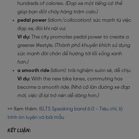
hundreds of calories.
(Đạp xe một tiếng có thể
giúp bạn đốt cháy hàng trăm calo.)
pedal power
(idiom/collocation)
: sức mạnh từ việc
đạp xe, đôi khi nói vui
Ví dụ:
The city promotes pedal power to create a
greener lifestyle.
(Thành phố khuyến khích sử dụng
sức mạnh đôi chân để hướng tới lối sống xanh
hơn.)
a smooth ride
(idiom)
: trải nghiệm suôn sẻ, dễ chịu
Ví dụ:
With the new bike lanes, commuting has
become a smooth ride.
(Nhờ có làn đường xe đạp
mới, việc đi lại trở nên dễ dàng hơn.)
>> Xem thêm:
IELTS Speaking band 6.0 - Tiêu chí, lộ
trình ôn luyện và bài mẫu
KẾT LUẬN: