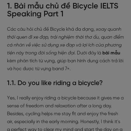
1. Bài mẫu chủ đề Bicycle IELTS
Speaking Part 1
Các câu hỏi chủ đề Bicycle khá đa dạng,
xoay quanh
thói quen đi xe đạp, trải nghiệm thời thơ ấu, quan điểm
cá nhân về việc sử dụng xe đạp và lợi ích của phương
tiện này trong đời sống hiện đại
. Dưới đây là
bài mẫu
kèm phân tích từ vựng, giúp bạn hình dung cách trả lời
và học được từ vựng band 7+.
1.1. Do you like riding a bicycle?
Yes, I really enjoy riding a bicycle because it gives me a
sense of freedom and relaxation after a long day.
Besides, cycling helps me stay fit and enjoy the fresh
air, especially in the early morning. Honestly, I think it’s
a perfect way to clear my mind and start the day on a