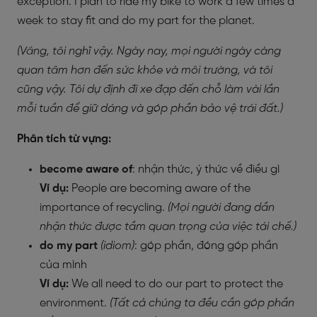
exception. I plan to ride my bike to work a few times a
week to stay fit and do my part for the planet.
(Vâng, tôi nghĩ vậy. Ngày nay, mọi người ngày càng
quan tâm hơn đến sức khỏe và môi trường, và tôi
cũng vậy. Tôi dự định đi xe đạp đến chỗ làm vài lần
mỗi tuần để giữ dáng và góp phần bảo vệ trái đất.)
Phân tích từ vựng:
become aware of
: nhận thức, ý thức về điều gì
Ví dụ:
People are becoming aware of the
importance of recycling.
(Mọi người đang dần
nhận thức được tầm quan trọng của việc tái chế.)
do my part
(idiom)
: góp phần, đóng góp phần
của mình
Ví dụ:
We all need to do our part to protect the
environment.
(Tất cả chúng ta đều cần góp phần