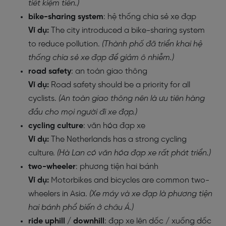
tiết kiệm tiền.)
bike-sharing system
: hệ thống chia sẻ xe đạp
Ví dụ:
The city introduced a bike-sharing system
to reduce pollution.
(Thành phố đã triển khai hệ
thống chia sẻ xe đạp để giảm ô nhiễm.)
road safety
: an toàn giao thông
Ví dụ:
Road safety should be a priority for all
cyclists.
(An toàn giao thông nên là ưu tiên hàng
đầu cho mọi người đi xe đạp.)
cycling culture
: văn hóa đạp xe
Ví dụ:
The Netherlands has a strong cycling
culture.
(Hà Lan có văn hóa đạp xe rất phát triển.)
two-wheeler
: phương tiện hai bánh
Ví dụ:
Motorbikes and bicycles are common two-
wheelers in Asia.
(Xe máy và xe đạp là phương tiện
hai bánh phổ biến ở châu Á.)
ride uphill / downhill
: đạp xe lên dốc / xuống dốc