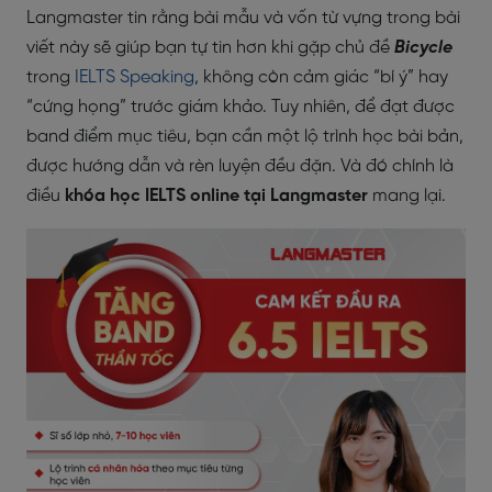
Langmaster tin rằng bài mẫu và vốn từ vựng trong bài
viết này sẽ giúp bạn tự tin hơn khi gặp chủ đề
Bicycle
trong
IELTS Speaking
, không còn cảm giác “bí ý” hay
“cứng họng” trước giám khảo. Tuy nhiên, để đạt được
band điểm mục tiêu, bạn cần một lộ trình học bài bản,
được hướng dẫn và rèn luyện đều đặn. Và đó chính là
điều
khóa học IELTS online tại Langmaster
mang lại.