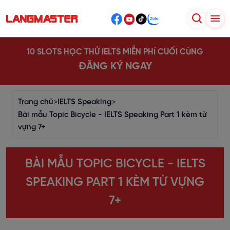
10 SLOTS HỌC THỬ IELTS MIỄN PHÍ CUỐI CÙNG
ĐĂNG KÝ NGAY
Trang chủ
>
IELTS Speaking
>
Bài mẫu Topic Bicycle - IELTS Speaking Part 1 kèm từ
vựng 7+
BÀI MẪU TOPIC BICYCLE - IELTS
SPEAKING PART 1 KÈM TỪ VỰNG
7+