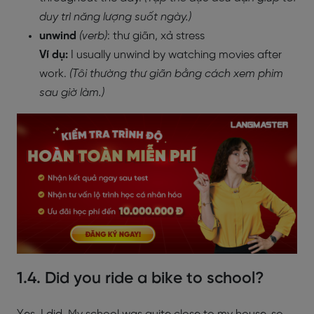
duy trì năng lượng suốt ngày.)
unwind
(verb)
: thư giãn, xả stress
Ví dụ:
I usually unwind by watching movies after
work.
(Tôi thường thư giãn bằng cách xem phim
sau giờ làm.)
1.4. Did you ride a bike to school?