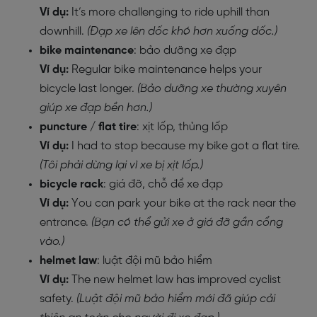
Ví dụ:
It’s more challenging to ride uphill than
downhill.
(Đạp xe lên dốc khó hơn xuống dốc.)
bike maintenance
: bảo dưỡng xe đạp
Ví dụ:
Regular bike maintenance helps your
bicycle last longer.
(Bảo dưỡng xe thường xuyên
giúp xe đạp bền hơn.)
puncture / flat tire
: xịt lốp, thủng lốp
Ví dụ:
I had to stop because my bike got a flat tire.
(Tôi phải dừng lại vì xe bị xịt lốp.)
bicycle rack
: giá đỡ, chỗ để xe đạp
Ví dụ:
You can park your bike at the rack near the
entrance.
(Bạn có thể gửi xe ở giá đỡ gần cổng
vào.)
helmet law
: luật đội mũ bảo hiểm
Ví dụ:
The new helmet law has improved cyclist
safety.
(Luật đội mũ bảo hiểm mới đã giúp cải