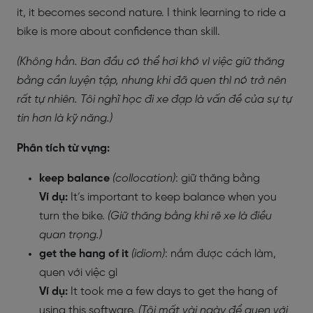
it, it becomes second nature. I think learning to ride a
bike is more about confidence than skill.
(Không hẳn. Ban đầu có thể hơi khó vì việc giữ thăng
bằng cần luyện tập, nhưng khi đã quen thì nó trở nên
rất tự nhiên. Tôi nghĩ học đi xe đạp là vấn đề của sự tự
tin hơn là kỹ năng.)
Phân tích từ vựng:
keep balance
(collocation)
: giữ thăng bằng
Ví dụ:
It’s important to keep balance when you
turn the bike.
(Giữ thăng bằng khi rẽ xe là điều
quan trọng.)
get the hang of it
(idiom)
: nắm được cách làm,
quen với việc gì
Ví dụ:
It took me a few days to get the hang of
using this software.
(Tôi mất vài ngày để quen với