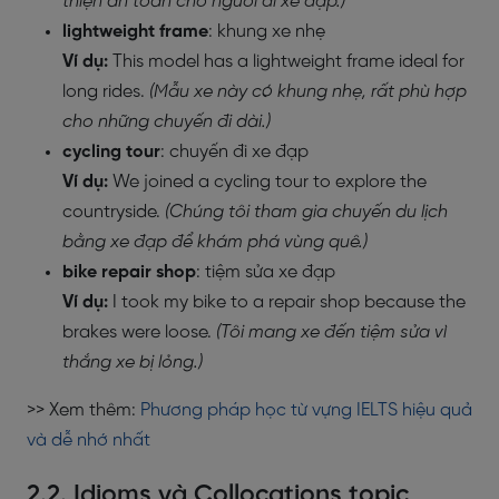
thiện an toàn cho người đi xe đạp.)
lightweight frame
: khung xe nhẹ
Ví dụ:
This model has a lightweight frame ideal for
long rides.
(Mẫu xe này có khung nhẹ, rất phù hợp
cho những chuyến đi dài.)
cycling tour
: chuyến đi xe đạp
Ví dụ:
We joined a cycling tour to explore the
countryside.
(Chúng tôi tham gia chuyến du lịch
bằng xe đạp để khám phá vùng quê.)
bike repair shop
: tiệm sửa xe đạp
Ví dụ:
I took my bike to a repair shop because the
brakes were loose.
(Tôi mang xe đến tiệm sửa vì
thắng xe bị lỏng.)
>> Xem thêm:
Phương pháp học từ vựng IELTS hiệu quả
và dễ nhớ nhất
2.2. Idioms và Collocations topic