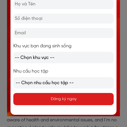
đi lại bằng tàu điện ngầm.)
traffic jam
: kẹt xe
Ví dụ:
I was late because of a traffic jam this
morning.
(Tôi đến muộn vì kẹt xe sáng nay.)
carbon emissions
: khí thải carbon
Ví dụ:
Reducing carbon emissions is essential to
Khu vực bạn đang sinh sống
fight climate change.
(Giảm khí thải carbon là điều
cần thiết để chống biến đổi khí hậu.)
>> Xem thêm:
Topic Street Markets IELTS Speaking Part
Nhu cầu học tập
1, 2, 3: Bài mẫu và từ vựng
1.7. Do you think you will ride a bike
more in the future?
Đăng ký ngay
Yes, I think so. Nowadays, people are becoming more
aware of health and environmental issues, and I’m no