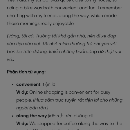
Yes, I did. My school was quite close to my house, so
riding a bike was both convenient and fun. I remember
chatting with my friends along the way, which made
those mornings really enjoyable.
(Vâng, tôi có. Trường tôi khá gần nhà, nên đi xe đạp
vừa tiện vừa vui. Tôi nhớ mình thường trò chuyện với
bạn bè trên đường, khiến những buổi sáng đó thật vui
vẻ.)
Phân tích từ vựng:
convenient
: tiện lợi
Ví dụ:
Online shopping is convenient for busy
people.
(Mua sắm trực tuyến rất tiện lợi cho những
người bận rộn.)
along the way
(idiom)
: trên đường đi
Ví dụ:
We stopped for coffee along the way to the