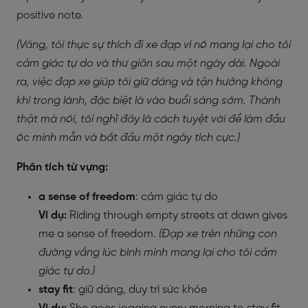
positive note.
(Vâng, tôi thực sự thích đi xe đạp vì nó mang lại cho tôi
cảm giác tự do và thư giãn sau một ngày dài. Ngoài
ra, việc đạp xe giúp tôi giữ dáng và tận hưởng không
khí trong lành, đặc biệt là vào buổi sáng sớm. Thành
thật mà nói, tôi nghĩ đây là cách tuyệt vời để làm đầu
óc minh mẫn và bắt đầu một ngày tích cực.)
Phân tích từ vựng:
a sense of freedom
: cảm giác tự do
Ví dụ:
Riding through empty streets at dawn gives
me a sense of freedom.
(Đạp xe trên những con
đường vắng lúc bình minh mang lại cho tôi cảm
giác tự do.)
stay fit
: giữ dáng, duy trì sức khỏe