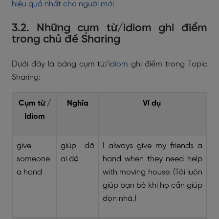
hiệu quả nhất cho người mới
3.2. Những cụm từ/idiom ghi điểm
trong chủ đề Sharing
Dưới đây là bảng cụm từ/
idiom
ghi điểm trong Topic
Sharing:
Cụm từ /
Nghĩa
Ví dụ
Idiom
give
giúp đỡ
I always give my friends a
someone
ai đó
hand when they need help
a hand
with moving house. (Tôi luôn
giúp bạn bè khi họ cần giúp
dọn nhà.)