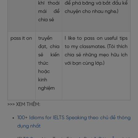
khí thoải
để phá băng và bắt đầu kể
mái để
chuyện cho nhau nghe.)
chia sẻ
pass it on
truyền
I like to pass on useful tips
đạt, chia
to my classmates. (Tôi thích
sẻ kiến
chia sẻ những mẹo hữu ích
thức
với bạn cùng lớp.)
hoặc
kinh
nghiệm
>>> XEM THÊM:
100+ Idioms for IELTS Speaking theo chủ đề thông
dụng nhất