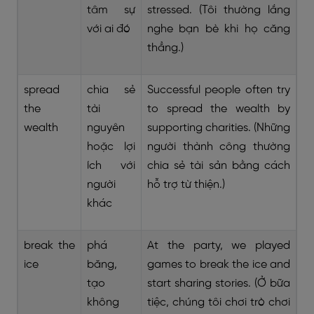
tâm sự
stressed. (Tôi thường lắng
với ai đó
nghe bạn bè khi họ căng
thẳng.)
spread
chia sẻ
Successful people often try
the
tài
to spread the wealth by
wealth
nguyên
supporting charities. (Những
hoặc lợi
người thành công thường
ích với
chia sẻ tài sản bằng cách
người
hỗ trợ từ thiện.)
khác
break the
phá
At the party, we played
ice
băng,
games to break the ice and
tạo
start sharing stories. (Ở bữa
không
tiệc, chúng tôi chơi trò chơi