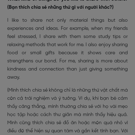
(Bạn thích chia sẻ những thứ gì với người khác?)
I like to share not only material things but also
experiences and ideas. For example, when my friends
feel stressed, I share with them some study tips or
relaxing methods that work for me. I also enjoy sharing
food or small gifts because it shows care and
strengthens our bond. For me, sharing is more about
kindness and connection than just giving something
away.
(Mình thích chia sẻ không chỉ là những thứ vật chất mà
còn cả trải nghiệm và ý tưởng. Ví dụ, khi bạn bè cảm
thấy căng thẳng, mình thường chia sẻ với họ vài mẹo
học tập hoặc cách thư giãn mà mình thấy hiệu quả.
Mình cũng thích chia sẻ đồ ăn hoặc món quà nhỏ vì
điều đó thể hiện sự quan tâm và gắn kết tình bạn. Với