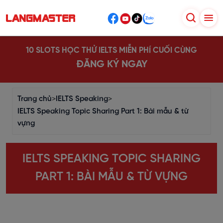
10 SLOTS HỌC THỬ IELTS MIỄN PHÍ CUỐI CÙNG
ĐĂNG KÝ NGAY
Trang chủ
>
IELTS Speaking
>
IELTS Speaking Topic Sharing Part 1: Bài mẫu & từ
vựng
IELTS SPEAKING TOPIC SHARING
PART 1: BÀI MẪU & TỪ VỰNG