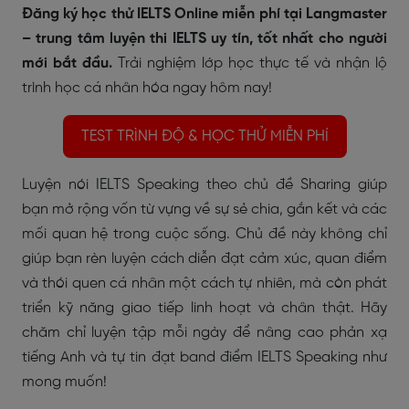
Đăng ký học thử IELTS Online miễn phí tại Langmaster
– trung tâm luyện thi IELTS uy tín, tốt nhất cho người
mới bắt đầu.
Trải nghiệm lớp học thực tế và nhận lộ
trình học cá nhân hóa ngay hôm nay!
TEST TRÌNH ĐỘ & HỌC THỬ MIỄN PHÍ
Luyện nói IELTS Speaking theo chủ đề Sharing giúp
bạn mở rộng vốn từ vựng về sự sẻ chia, gắn kết và các
mối quan hệ trong cuộc sống. Chủ đề này không chỉ
giúp bạn rèn luyện cách diễn đạt cảm xúc, quan điểm
và thói quen cá nhân một cách tự nhiên, mà còn phát
triển kỹ năng giao tiếp linh hoạt và chân thật. Hãy
chăm chỉ luyện tập mỗi ngày để nâng cao phản xạ
tiếng Anh và tự tin đạt band điểm IELTS Speaking như
mong muốn!