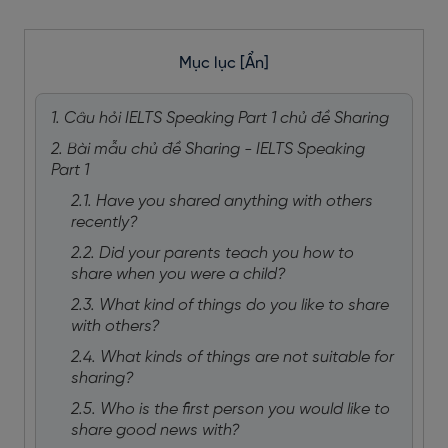
Mục lục
[Ẩn]
1. Câu hỏi IELTS Speaking Part 1 chủ đề Sharing
2. Bài mẫu chủ đề Sharing - IELTS Speaking
Part 1
2.1. Have you shared anything with others
recently?
2.2. Did your parents teach you how to
share when you were a child?
2.3. What kind of things do you like to share
with others?
2.4. What kinds of things are not suitable for
sharing?
2.5. Who is the first person you would like to
share good news with?