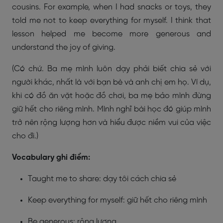
cousins. For example, when I had snacks or toys, they
told me not to keep everything for myself. I think that
lesson helped me become more generous and
understand the joy of giving.
(Có chứ. Ba mẹ mình luôn dạy phải biết chia sẻ với
người khác, nhất là với bạn bè và anh chị em họ. Ví dụ,
khi có đồ ăn vặt hoặc đồ chơi, ba mẹ bảo mình đừng
giữ hết cho riêng mình. Mình nghĩ bài học đó giúp mình
trở nên rộng lượng hơn và hiểu được niềm vui của việc
cho đi.)
Vocabulary ghi điểm:
Taught me to share: dạy tôi cách chia sẻ
Keep everything for myself: giữ hết cho riêng mình
Be generous: rộng lượng