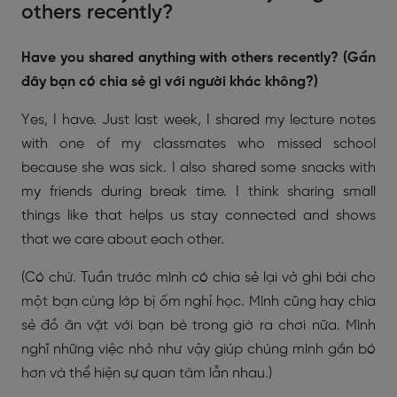
others recently?
Have you shared anything with others recently? (Gần
đây bạn có chia sẻ gì với người khác không?)
Yes, I have. Just last week, I shared my lecture notes
with one of my classmates who missed school
because she was sick. I also shared some snacks with
my friends during break time. I think sharing small
things like that helps us stay connected and shows
that we care about each other.
(Có chứ. Tuần trước mình có chia sẻ lại vở ghi bài cho
một bạn cùng lớp bị ốm nghỉ học. Mình cũng hay chia
sẻ đồ ăn vặt với bạn bè trong giờ ra chơi nữa. Mình
nghĩ những việc nhỏ như vậy giúp chúng mình gắn bó
hơn và thể hiện sự quan tâm lẫn nhau.)