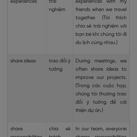
experiences
trải
experiences with my
nghiệm
friends when we travel
together. (Tôi thích
chia sẻ trải nghiệm với
bạn bè khi chúng tôi đi
du lịch cùng nhau.)
share ideas
trao đổi ý
During meetings, we
tưởng
often share ideas to
improve our projects.
(Trong các cuộc họp,
chúng tôi thường trao
đổi ý tưởng để cải
thiện dự án.)
share
chia sẻ
In our team, everyone