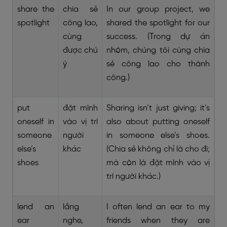
share the
chia sẻ
In our group project, we
spotlight
công lao,
shared the spotlight for our
cùng
success. (Trong dự án
được chú
nhóm, chúng tôi cùng chia
ý
sẻ công lao cho thành
công.)
put
đặt mình
Sharing isn’t just giving; it’s
oneself in
vào vị trí
also about putting oneself
someone
người
in someone else’s shoes.
else’s
khác
(Chia sẻ không chỉ là cho đi;
shoes
mà còn là đặt mình vào vị
trí người khác.)
lend an
lắng
I often lend an ear to my
ear
nghe,
friends when they are