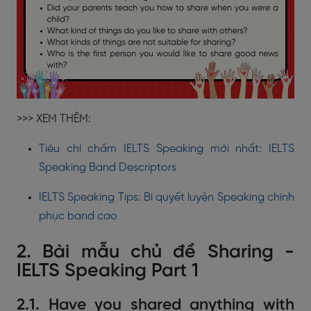
>>> XEM THÊM:
Tiêu chí chấm IELTS Speaking mới nhất: IELTS
Speaking Band Descriptors
IELTS Speaking Tips: Bí quyết luyện Speaking chinh
phục band cao
2. Bài mẫu chủ đề Sharing -
IELTS Speaking Part 1
2.1. Have you shared anything with