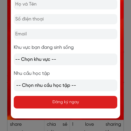
3. Từ vựng Topic Sharing - IELTS
Speaking Part 1
3.1. Từ vựng Topic Sharing
Khu vực bạn đang sinh sống
Khi luyện thi IELTS Speaking, đặc biệt với chủ đề
Sharing, việc xây dựng vốn
từ vựng
theo kế hoạch rõ
ràng sẽ là yếu tố then chốt giúp bạn nâng cao band
Nhu cầu học tập
điểm. Dưới đây là tổng hợp những từ vựng quan trọng
và sát chủ đề giúp bạn mở rộng ý tưởng, diễn đạt tự
nhiên hơn và tự tin chinh phục bài thi Speaking thật.
Đăng ký ngay
Từ / Cụm từ
Nghĩa
Ví dụ
share
chia sẻ
I love sharing