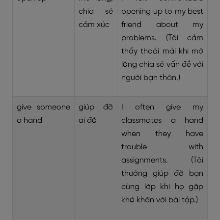
chia sẻ
opening up to my best
cảm xúc
friend about my
problems. (Tôi cảm
thấy thoải mái khi mở
lòng chia sẻ vấn đề với
người bạn thân.)
give someone
giúp đỡ
I often give my
a hand
ai đó
classmates a hand
when they have
trouble with
assignments. (Tôi
thường giúp đỡ bạn
cùng lớp khi họ gặp
khó khăn với bài tập.)