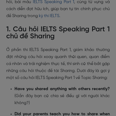
hỏi, bài mẫu
IELTS Speaking Part 1
, cùng từ vựng và
cách diễn đạt hữu ích, giúp bạn tự tin chinh phục chủ
đề Sharing trong
kỳ thi IELTS
.
1. Câu hỏi IELTS Speaking Part 1
chủ đề Sharing
Ở phần thi IELTS Speaking Part 1, giám khảo thường
đặt những câu hỏi xoay quanh thói quen, quan điểm
cá nhân và trải nghiệm thực tế, thí sinh có thể bắt gặp
những câu hỏi thuộc đề tài Sharing. Dưới đây là gợi ý
một số câu hỏi IELTS Speaking Part 1 về Topic Sharing:
Have you shared anything with others recently?
(Gần đây bạn có chia sẻ điều gì với người khác
không?)
Did your parents teach you how to share when