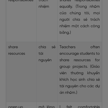
responsibilities
trách
shares responsibilities
nhiệm
equally. (Trong nhóm
của chúng tôi, mọi
người chia sẻ trách
nhiệm một cách công
bằng.)
share
chia sẻ
Teachers often
resources
tài
encourage students to
nguyên
share resources for
group projects. (Giáo
viên thường khuyến
khích học sinh chia sẻ
tài nguyên cho các dự
án nhóm.)
open up
mở lòng,
I felt comfortable