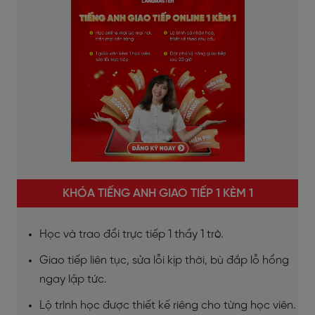
KHÓA TIẾNG ANH GIAO TIẾP 1 KÈM 1
Học và trao đổi trực tiếp 1 thầy 1 trò.
Giao tiếp liên tục, sửa lỗi kịp thời, bù đắp lỗ hổng
ngay lập tức.
Lộ trình học được thiết kế riêng cho từng học viên.