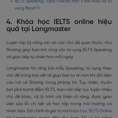
IELTS Speaking Topic Friends Part 1: Bài mẫu và từ
vựng Band 7+
4. Khóa học IELTS online hiệu
quả tại Langmaster
Luyện tập kỹ năng nói với các chủ đề quen thuộc như
Sharing giúp bạn mở rộng vốn từ vựng IELTS Speaking
và giao tiếp tự nhiên hơn mỗi ngày.
Langmaster tin rằng bài mẫu Speaking, từ vựng theo
chủ đề trong bài viết sẽ giúp bạn tự tin hơn khi đối diện
câu hỏi về Sharing trong phòng thi. Tuy nhiên, muốn
bứt phá band điểm IELTS, bạn cần tiếp tục luyện nhiều
chủ đề khác, có lộ trình cải thiện rõ ràng, được giáo
viên sửa lỗi chi tiết và học tập trong môi trường cá
nhân hóa. Đó chính là giá trị mà
khóa học IELTS Online