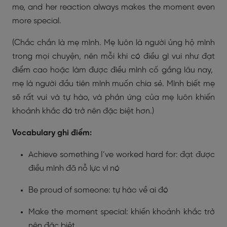
me, and her reaction always makes the moment even
more special.
(Chắc chắn là mẹ mình. Mẹ luôn là người ủng hộ mình
trong mọi chuyện, nên mỗi khi có điều gì vui như đạt
điểm cao hoặc làm được điều mình cố gắng lâu nay,
mẹ là người đầu tiên mình muốn chia sẻ. Mình biết mẹ
sẽ rất vui và tự hào, và phản ứng của mẹ luôn khiến
khoảnh khắc đó trở nên đặc biệt hơn.)
Vocabulary ghi điểm:
Achieve something I’ve worked hard for: đạt được
điều mình đã nỗ lực vì nó
Be proud of someone: tự hào về ai đó
Make the moment special: khiến khoảnh khắc trở
nên đặc biệt