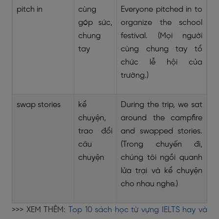
pitch in
cùng
Everyone pitched in to
góp sức,
organize the school
chung
festival. (Mọi người
tay
cùng chung tay tổ
chức lễ hội của
trường.)
swap stories
kể
During the trip, we sat
chuyện,
around the campfire
trao đổi
and swapped stories.
câu
(Trong chuyến đi,
chuyện
chúng tôi ngồi quanh
lửa trại và kể chuyện
cho nhau nghe.)
>>> XEM THÊM:
Top 10 sách học từ vựng IELTS hay và