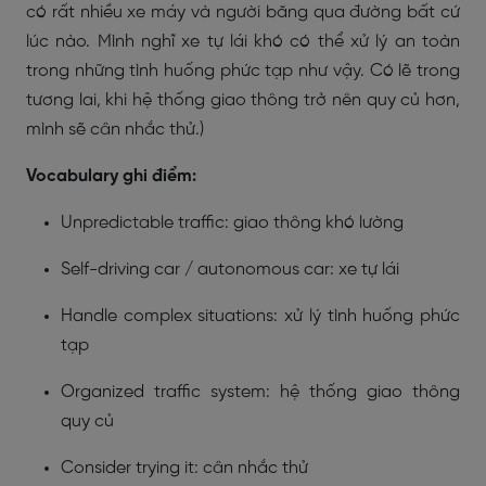
có rất nhiều xe máy và người băng qua đường bất cứ
lúc nào. Mình nghĩ xe tự lái khó có thể xử lý an toàn
trong những tình huống phức tạp như vậy. Có lẽ trong
tương lai, khi hệ thống giao thông trở nên quy củ hơn,
mình sẽ cân nhắc thử.)
Vocabulary ghi điểm:
Unpredictable traffic: giao thông khó lường
Self-driving car / autonomous car: xe tự lái
Handle complex situations: xử lý tình huống phức
tạp
Organized traffic system: hệ thống giao thông
quy củ
Consider trying it: cân nhắc thử