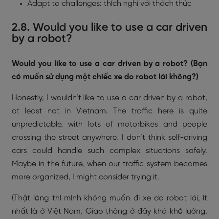
Adapt to challenges: thích nghi với thách thức
2.8. Would you like to use a car driven
by a robot?
Would you like to use a car driven by a robot? (Bạn
có muốn sử dụng một chiếc xe do robot lái không?)
Honestly, I wouldn’t like to use a car driven by a robot,
at least not in Vietnam. The traffic here is quite
unpredictable, with lots of motorbikes and people
crossing the street anywhere. I don’t think self-driving
cars could handle such complex situations safely.
Maybe in the future, when our traffic system becomes
more organized, I might consider trying it.
(Thật lòng thì mình không muốn đi xe do robot lái, ít
nhất là ở Việt Nam. Giao thông ở đây khá khó lường,