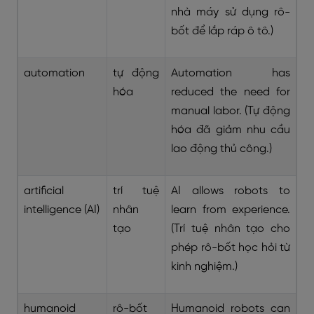
nhà máy sử dụng rô-
bốt để lắp ráp ô tô.)
automation
tự động
Automation has
hóa
reduced the need for
manual labor. (Tự động
hóa đã giảm nhu cầu
lao động thủ công.)
artificial
trí tuệ
AI allows robots to
intelligence (AI)
nhân
learn from experience.
tạo
(Trí tuệ nhân tạo cho
phép rô-bốt học hỏi từ
kinh nghiệm.)
humanoid
rô-bốt
Humanoid robots can