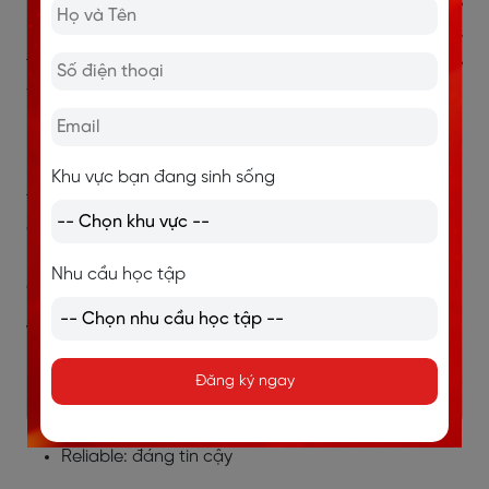
boring chores like cleaning, cooking. That would give
me more free time to relax or focus on work. As long as
they’re safe and reliable, I think having robots at home
would make life a lot easier and more comfortable.
(Có chứ, mình rất muốn có robot làm những việc nhà
nhàm chán như dọn dẹp, nấu ăn. Như vậy mình sẽ có
Khu vực bạn đang sinh sống
thêm thời gian rảnh để thư giãn hoặc tập trung vào
công việc. Miễn là chúng an toàn và đáng tin cậy,
mình nghĩ việc có robot trong nhà sẽ khiến cuộc sống
Nhu cầu học tập
dễ dàng và thoải mái hơn nhiều.)
Vocabulary ghi điểm:
Handle boring chores: làm các công việc nhà
Đăng ký ngay
nhàm chán
Reliable: đáng tin cậy