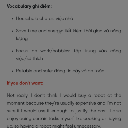
Vocabulary ghi điểm:
Household chores: việc nhà
Save time and energy: tiết kiệm thời gian và năng
lượng
Focus on work/hobbies: tập trung vào công
việc/sở thích
Reliable and safe: đáng tin cậy và an toàn
If you don’t want:
Not really. I don’t think I would buy a robot at the
moment because they’re usually expensive and I’m not
sure if I would use it enough to justify the cost. I also
enjoy doing certain tasks myself, like cooking or tidying
up, so having a robot might feel unnecessary.