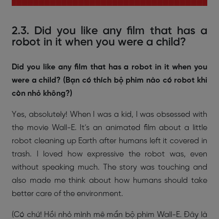
2.3. Did you like any film that has a
robot in it when you were a child?
Did you like any film that has a robot in it when you
were a child? (Bạn có thích bộ phim nào có robot khi
còn nhỏ không?)
Yes, absolutely! When I was a kid, I was obsessed with
the movie Wall-E. It’s an animated film about a little
robot cleaning up Earth after humans left it covered in
trash. I loved how expressive the robot was, even
without speaking much. The story was touching and
also made me think about how humans should take
better care of the environment.
(Có chứ! Hồi nhỏ mình mê mẩn bộ phim Wall-E. Đây là