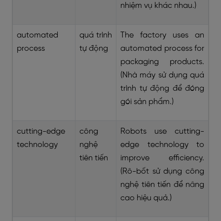
nhiệm vụ khác nhau.)
automated
quá trình
The factory uses an
process
tự động
automated process for
packaging products.
(Nhà máy sử dụng quá
trình tự động để đóng
gói sản phẩm.)
cutting-edge
công
Robots use cutting-
technology
nghệ
edge technology to
tiên tiến
improve efficiency.
(Rô-bốt sử dụng công
nghệ tiên tiến để nâng
cao hiệu quả.)