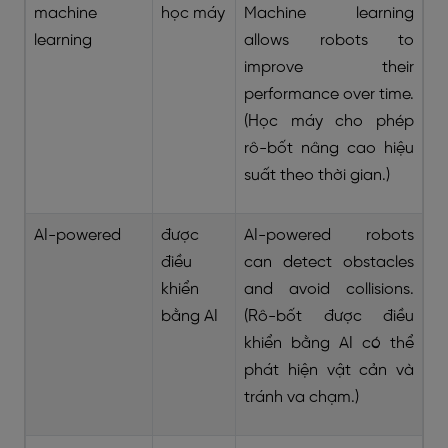
machine
học máy
Machine learning
learning
allows robots to
improve their
performance over time.
(Học máy cho phép
rô-bốt nâng cao hiệu
suất theo thời gian.)
AI-powered
được
AI-powered robots
điều
can detect obstacles
khiển
and avoid collisions.
bằng AI
(Rô-bốt được điều
khiển bằng AI có thể
phát hiện vật cản và
tránh va chạm.)