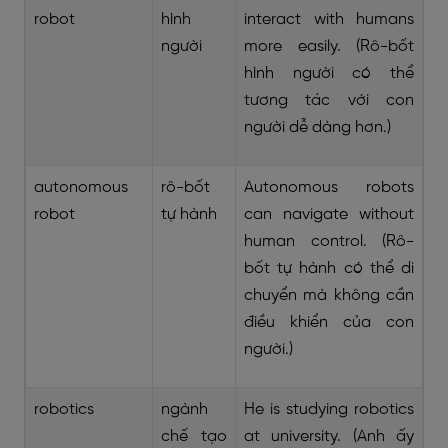
robot
hình
interact with humans
người
more easily. (Rô-bốt
hình người có thể
tương tác với con
người dễ dàng hơn.)
autonomous
rô-bốt
Autonomous robots
robot
tự hành
can navigate without
human control. (Rô-
bốt tự hành có thể di
chuyển mà không cần
điều khiển của con
người.)
robotics
ngành
He is studying robotics
chế tạo
at university. (Anh ấy