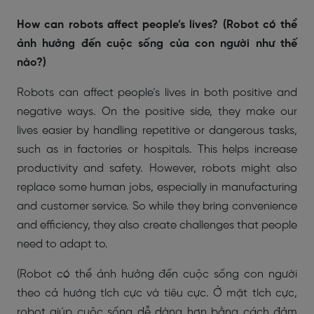
How can robots affect people’s lives? (Robot có thể
ảnh hưởng đến cuộc sống của con người như thế
nào?)
Robots can affect people’s lives in both positive and
negative ways. On the positive side, they make our
lives easier by handling repetitive or dangerous tasks,
such as in factories or hospitals. This helps increase
productivity and safety. However, robots might also
replace some human jobs, especially in manufacturing
and customer service. So while they bring convenience
and efficiency, they also create challenges that people
need to adapt to.
(Robot có thể ảnh hưởng đến cuộc sống con người
theo cả hướng tích cực và tiêu cực. Ở mặt tích cực,
robot giúp cuộc sống dễ dàng hơn bằng cách đảm