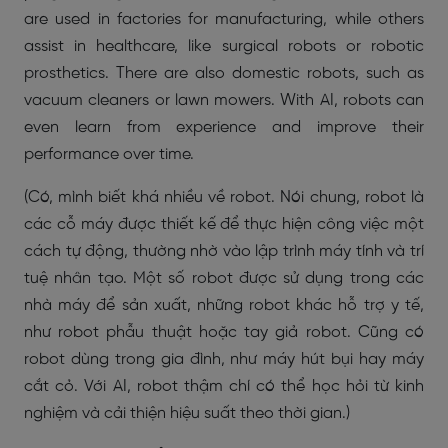
are used in factories for manufacturing, while others
assist in healthcare, like surgical robots or robotic
prosthetics. There are also domestic robots, such as
vacuum cleaners or lawn mowers. With AI, robots can
even learn from experience and improve their
performance over time.
(Có, mình biết khá nhiều về robot. Nói chung, robot là
các cỗ máy được thiết kế để thực hiện công việc một
cách tự động, thường nhờ vào lập trình máy tính và trí
tuệ nhân tạo. Một số robot được sử dụng trong các
nhà máy để sản xuất, những robot khác hỗ trợ y tế,
như robot phẫu thuật hoặc tay giả robot. Cũng có
robot dùng trong gia đình, như máy hút bụi hay máy
cắt cỏ. Với AI, robot thậm chí có thể học hỏi từ kinh
nghiệm và cải thiện hiệu suất theo thời gian.)