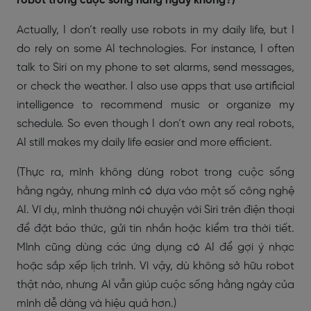
robot trong cuộc sống hàng ngày không?)
Actually, I don’t really use robots in my daily life, but I
do rely on some AI technologies. For instance, I often
talk to Siri on my phone to set alarms, send messages,
or check the weather. I also use apps that use artificial
intelligence to recommend music or organize my
schedule. So even though I don’t own any real robots,
AI still makes my daily life easier and more efficient.
(Thực ra, mình không dùng robot trong cuộc sống
hằng ngày, nhưng mình có dựa vào một số công nghệ
AI. Ví dụ, mình thường nói chuyện với Siri trên điện thoại
để đặt báo thức, gửi tin nhắn hoặc kiểm tra thời tiết.
Mình cũng dùng các ứng dụng có AI để gợi ý nhạc
hoặc sắp xếp lịch trình. Vì vậy, dù không sở hữu robot
thật nào, nhưng AI vẫn giúp cuộc sống hằng ngày của
mình dễ dàng và hiệu quả hơn.)