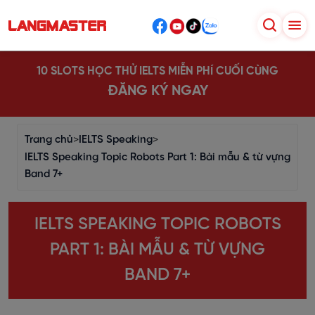
10 SLOTS HỌC THỬ IELTS MIỄN PHÍ CUỐI CÙNG
ĐĂNG KÝ NGAY
Trang chủ
>
IELTS Speaking
>
IELTS Speaking Topic Robots Part 1: Bài mẫu & từ vựng
Band 7+
IELTS SPEAKING TOPIC ROBOTS
PART 1: BÀI MẪU & TỪ VỰNG
BAND 7+