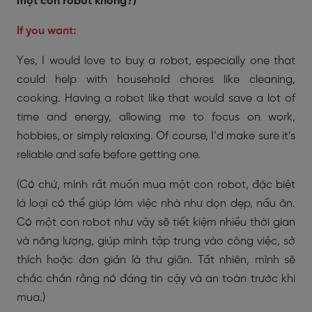
một con robot không?)
If you want:
Yes, I would love to buy a robot, especially one that
could help with household chores like cleaning,
cooking. Having a robot like that would save a lot of
time and energy, allowing me to focus on work,
hobbies, or simply relaxing. Of course, I’d make sure it’s
reliable and safe before getting one.
(Có chứ, mình rất muốn mua một con robot, đặc biệt
là loại có thể giúp làm việc nhà như dọn dẹp, nấu ăn.
Có một con robot như vậy sẽ tiết kiệm nhiều thời gian
và năng lượng, giúp mình tập trung vào công việc, sở
thích hoặc đơn giản là thư giãn. Tất nhiên, mình sẽ
chắc chắn rằng nó đáng tin cậy và an toàn trước khi
mua.)