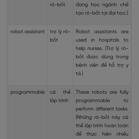
rô-bốt
đang học ngành chế
tạo rô-bốt tại đại học.)
robot assistant
trợ lý rô-
Robot assistants are
bốt
used in hospitals to
help nurses. (Trợ lý rô-
bốt được dùng trong
bệnh viện để hỗ trợ y
tá.)
programmable
có thể
These robots are fully
lập trình
programmable to
perform different tasks.
(Những rô-bốt này có
thể lập trình hoàn toàn
để thực hiện nhiều