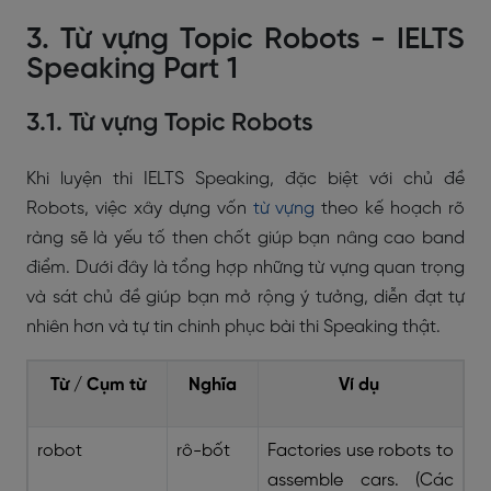
3. Từ vựng Topic Robots - IELTS
Speaking Part 1
3.1. Từ vựng Topic Robots
Khi luyện thi IELTS Speaking, đặc biệt với chủ đề
Robots, việc xây dựng vốn
từ vựng
theo kế hoạch rõ
ràng sẽ là yếu tố then chốt giúp bạn nâng cao band
điểm. Dưới đây là tổng hợp những từ vựng quan trọng
và sát chủ đề giúp bạn mở rộng ý tưởng, diễn đạt tự
nhiên hơn và tự tin chinh phục bài thi Speaking thật.
Từ / Cụm từ
Nghĩa
Ví dụ
robot
rô-bốt
Factories use robots to
assemble cars. (Các