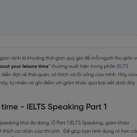
gian rảnh là khoảng thời gian quý giá để mỗi người thư giãn 
bout your leisure time
” thường xuất hiện trong phần
IELTS
g diễn đạt về thói quen, sở thích và lối sống của mình. Hãy cù
ảy, tự nhiên và ghi điểm với giám khảo qua bài viết dưới đây
 time - IELTS Speaking Part 1
 Speaking khá đa dạng. Ở Part 1 IELTS Speaking,
giám khảo
 thích cá nhân của thí sinh.
Để giúp bạn hình dung rõ hơn c