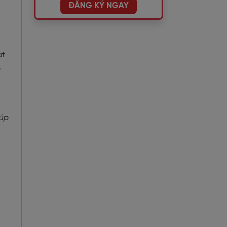
ĐĂNG KÝ NGAY
?
at
e
iúp