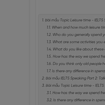
1. Bài mẫu Topic Leisure time - IELTS 
1.1. When and how much leisure ti
1.2. Who do you generally spend yo
1.3. What are some activities you e
1.4. What do you like about these a
1.5. How has the way we spend fr
1.6. Do you think only old people h
1.7. Is there any difference in spe
2. Bài mẫu IELTS Speaking Part 2: Talk
3. Bài mẫu Topic Leisure time - IELTS
3.1. How has the way we spend fr
3.2. Is there any difference in spe