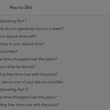
Mục lục
[Ẩn]
Speaking Part 1
me do you generally have in a week?
ur leisure time with?
njoy in your leisure time?
ctivities?
ee time changed over the years?
ave time for leisure?
nding free time now with the past?
 about one of your leisure activities
 Speaking Part 3
ee time changed over the years?
nding free time now with the past?