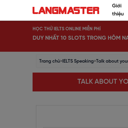
Giới
thiệu
HỌC THỬ IELTS ONLINE MIỄN PHÍ
DUY NHẤT 10 SLOTS TRONG HÔM N
Trang chủ
>
IELTS Speaking
>
Talk about your
TALK ABOUT YOU