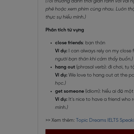
(Tôi thường dành thời gian rảnh với vài 
phê hoặc xem phim cùng nhau. Luôn thật
thực sự hiểu mình.)
Phân tích từ vựng
close friends
: bạn thân
Ví dụ:
I can always rely on my close 
người bạn thân khi cảm thấy buồn.)
hang out
(phrasal verb): đi chơi, tụ 
Ví dụ:
We love to hang out at the pa
học.)
get someone
(idiom): hiểu ai đó mộ
Ví dụ:
It’s nice to have a friend who 
mình.)
>> Xem thêm:
Topic Dreams IELTS Speaki