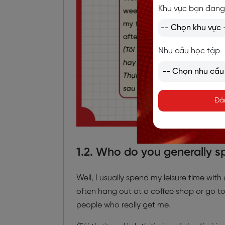
Khu vực bạn đang
Nhu cầu học tập
Đă
1.2. Who do you generally s
Well, I usually spend my leisure time wit
often hang out at a coffee shop or go to 
people who really get me.