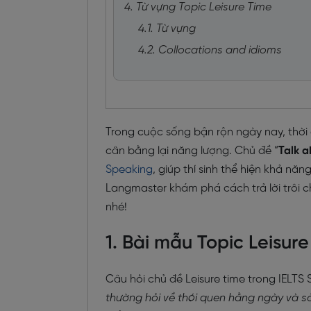
4. Từ vựng Topic Leisure Time
4.1. Từ vựng
4.2. Collocations and idioms
Trong cuộc sống bận rộn ngày nay, thời 
cân bằng lại năng lượng. Chủ đề “
Talk a
Speaking
, giúp thí sinh thể hiện khả năn
Langmaster khám phá cách trả lời trôi ch
nhé!
1. Bài mẫu Topic Leisure
Câu hỏi chủ đề Leisure time trong IELTS
thường hỏi về thói quen hằng ngày và sở