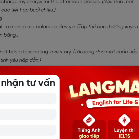
echarge my energy for the afternoon classes.
(Ngủ trưa một
 các tiết học buổi chiều.)
g
nt to maintain a balanced lifestyle.
(Tập thể dục thường xuyên
ân bằng.)
hat tells a fascinating love story.
(Tôi đang đọc một cuốn tiểu
tình yêu hấp dẫn.)
 nhận tư vấn