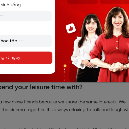
 sinh sống
ng ký ngay
pend your leisure time with?
h a few close friends because we share the same interests. We
the cinema together. It’s always relaxing to talk and laugh wi