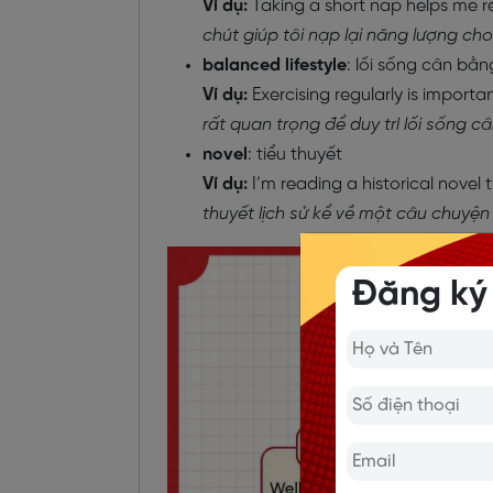
Ví dụ:
Taking a short nap helps me r
chút giúp tôi nạp lại năng lượng cho
balanced lifestyle
: lối sống cân bằn
Ví dụ:
Exercising regularly is importa
rất quan trọng để duy trì lối sống c
novel
: tiểu thuyết
Ví dụ:
I’m reading a historical novel t
thuyết lịch sử kể về một câu chuyện 
Đăng ký