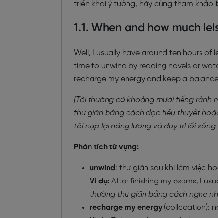
triển khai ý tưởng, hãy cùng tham khảo
1.1. When and how much leis
Well, I usually have around ten hours of 
time to unwind by reading novels or watc
recharge my energy and keep a balanced 
(Tôi thường có khoảng mười tiếng rảnh m
thư giãn bằng cách đọc tiểu thuyết hoặc
tôi nạp lại năng lượng và duy trì lối sốn
Phân tích từ vựng:
unwind
: thư giãn sau khi làm việc 
Ví dụ:
After finishing my exams, I usu
thường thư giãn bằng cách nghe nh
recharge my energy
(collocation): 