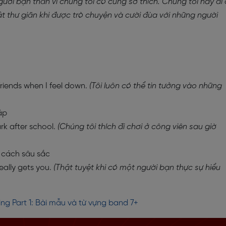
người bạn thân vì chúng tôi có cùng sở thích. Chúng tôi hay đi
 thư giãn khi được trò chuyện và cười đùa với những người
friends when I feel down.
(Tôi luôn có thể tin tưởng vào những
tập
rk after school.
(Chúng tôi thích đi chơi ở công viên sau giờ
t cách sâu sắc
really gets you.
(Thật tuyệt khi có một người bạn thực sự hiểu
ng Part 1: Bài mẫu và từ vựng band 7+