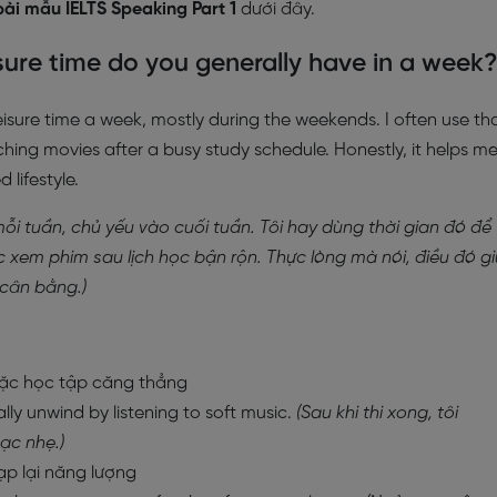
bài mẫu IELTS Speaking Part 1
dưới đây.
ure time do you generally have in a week
leisure time a week, mostly during the weekends. I often use th
hing movies after a busy study schedule. Honestly, it helps m
lifestyle.
ỗi tuần, chủ yếu vào cuối tuần. Tôi hay dùng thời gian đó để
 xem phim sau lịch học bận rộn. Thực lòng mà nói, điều đó g
g cân bằng.)
hoặc học tập căng thẳng
ally unwind by listening to soft music.
(Sau khi thi xong, tôi
ạc nhẹ.)
nạp lại năng lượng