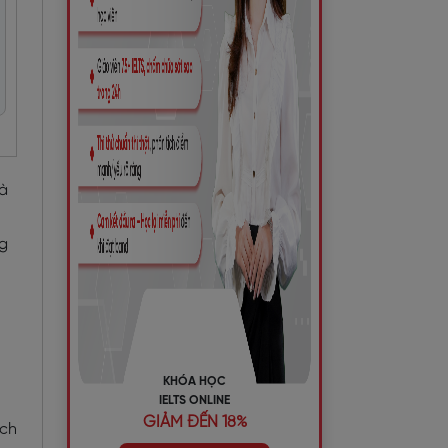
và
ng
KHÓA HỌC
IELTS ONLINE
GIẢM ĐẾN 18%
ách