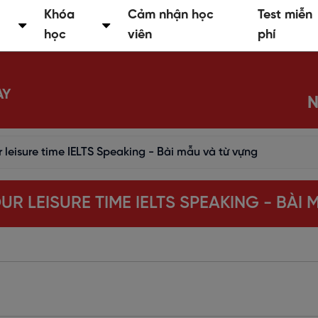
Khóa
Cảm nhận học
Test miễn
học
viên
phí
AY
N
 leisure time IELTS Speaking - Bài mẫu và từ vựng
R LEISURE TIME IELTS SPEAKING - BÀI