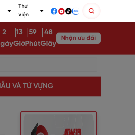
Thư
viện
2
13
59
47
Nhận ưu đãi
gày
Giờ
Phút
Giây
 MẪU VÀ TỪ VỰNG