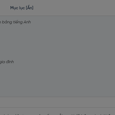
Mục lục
[Ẩn]
nh bằng tiếng Anh
gia đình