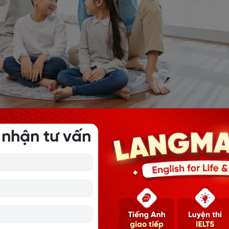
t trình tiếng Anh về gia đình
 nhận tư vấn
Anh
h (Introducing Family Members):