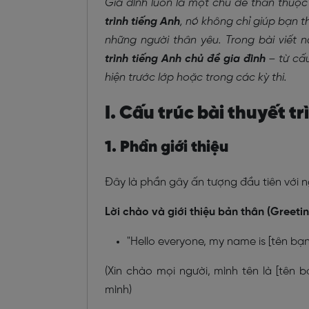
Gia đình luôn là một chủ đề thân thuộc
trình tiếng Anh
, nó không chỉ giúp bạn 
những người thân yêu. Trong bài viết 
trình tiếng Anh chủ đề gia đình
– từ cấu
hiện trước lớp hoặc trong các kỳ thi.
I. Cấu trúc bài thuyết t
1. Phần giới thiệu
Đây là phần gây ấn tượng đầu tiên với ng
Lời chào và giới thiệu bản thân (Greetin
"Hello everyone, my name is [tên bạn]
(Xin chào mọi người, mình tên là [tên 
mình)