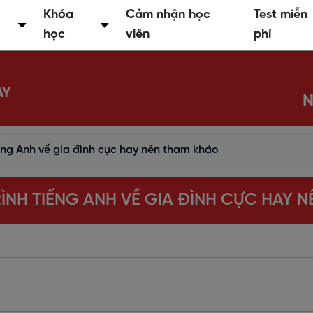
Khóa
Cảm nhận học
Test miễn
học
viên
phí
AY
N
iếng Anh về gia đình cực hay nên tham khảo
RÌNH TIẾNG ANH VỀ GIA ĐÌNH CỰC HAY 