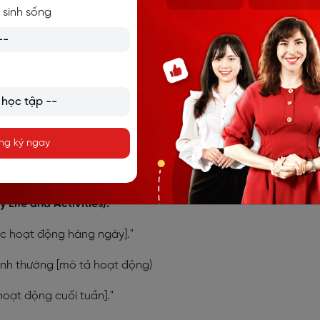
 sinh sống
s a [nghề nghiệp]. My mother’s name is [tên mẹ]. She is a [n
 [nghề nghiệp]. Mẹ mình tên là [tên mẹ] và bà là [nghề nghiệp]
r/sister’s name is [tên]. He/She is [tuổi] years old and is a [n
ng ký ngay
anh/chị/em mình là [tên]. Anh ấy/chị ấy [tuổi] tuổi và là [n
Life and Activities):
 các hoạt động hàng ngày]."
ình thường [mô tả hoạt động)
hoạt động cuối tuần]."