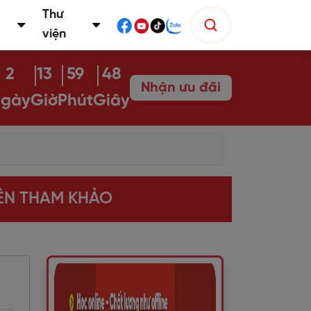
Thư
viện
2
13
59
46
Nhận ưu đãi
gày
Giờ
Phút
Giây
NÊN THAM KHẢO