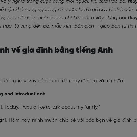
 và ý nghĩa trong cuộc sống mỗi người. Khi đưa vào bài
thu
thể hiện khả năng ngôn ngữ mà còn là dịp để bày tỏ tình cảm 
này, bạn sẽ được hướng dẫn chi tiết cách xây dựng bài
thu
 trúc, từ vựng đến bài mẫu kèm bản dịch – giúp bạn tự tin 
rình về gia đình bằng tiếng Anh
ười nghe, vì vậy cần được trình bày rõ ràng và tự nhiên:
g and Introduction):
. Today, I would like to talk about my family."
bạn]. Hôm nay, mình muốn chia sẻ với các bạn về gia đình 