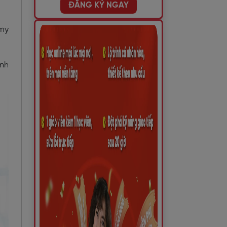
ĐĂNG KÝ NGAY
 my
ình