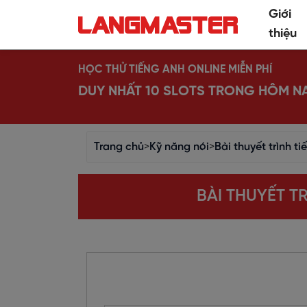
Giới
thiệu
HỌC THỬ TIẾNG ANH ONLINE MIỄN PHÍ
DUY NHẤT 10 SLOTS TRONG HÔM N
Trang chủ
>
Kỹ năng nói
>
Bài thuyết trình t
BÀI THUYẾT T