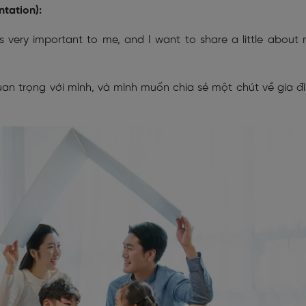
ntation):
is very important to me, and I want to share a little about
quan trọng với mình, và mình muốn chia sẻ một chút về gia đ