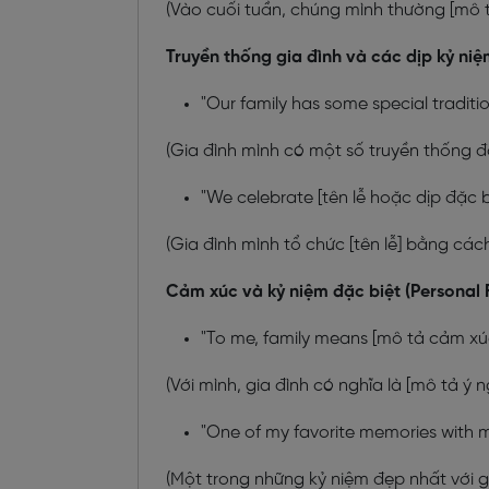
(Vào cuối tuần, chúng mình thường [mô t
Truyền thống gia đình và các dịp kỷ niệ
"Our family has some special traditi
(Gia đình mình có một số truyền thống đặ
"We celebrate [tên lễ hoặc dịp đặc b
(Gia đình mình tổ chức [tên lễ] bằng các
Cảm xúc và kỷ niệm đặc biệt (Personal 
"To me, family means [mô tả cảm xúc
(Với mình, gia đình có nghĩa là [mô tả ý n
"One of my favorite memories with my
(Một trong những kỷ niệm đẹp nhất với gia