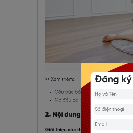
Thuyế
Đăng ký
>> Xem thêm:
Cấu trúc bài thuyết trình tiếng Anh
Mở đầu bài thuyết trình bằng tiếng 
2. Nội dung chính
Giới thiệu các thành viên trong gia đìn