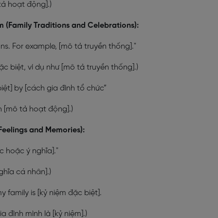
ả hoạt động].)
m (Family Traditions and Celebrations):
ons. For example, [mô tả truyền thống]."
c biệt, ví dụ như [mô tả truyền thống].)
iệt] by [cách gia đình tổ chức”
h [mô tả hoạt động].)
Feelings and Memories):
 hoặc ý nghĩa]."
ghĩa cá nhân].)
 family is [kỷ niệm đặc biệt].
 đình mình là [kỷ niệm].)