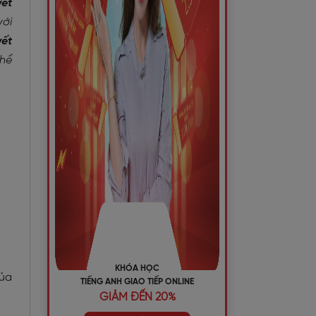
yết
với
yết
thể
KHÓA HỌC
của
TIẾNG ANH GIAO TIẾP ONLINE
GIẢM ĐẾN 20%