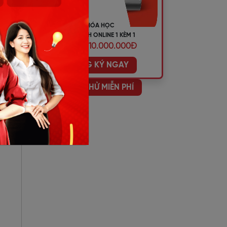
ghề
KHÓA HỌC
TIẾNG ANH ONLINE 1 KÈM 1
ƯU ĐÃI 10.000.000Đ
.)
ĐĂNG KÝ NGAY
ghề
HỌC THỬ MIỄN PHÍ
ghề