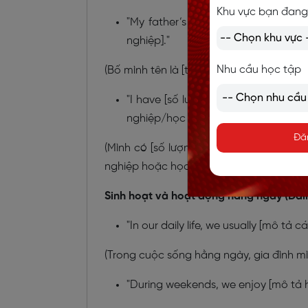
Khu vực bạn đang
"My father’s name is [tên ba]. He i
nghiệp]."
Nhu cầu học tập
(Bố mình tên là [tên ba]. Ông ấy làm nghề
"I have [số lượng] siblings. My brothe
nghiệp/học sinh]."
Đă
(Mình có [số lượng] anh/chị/em. Tên của 
nghiệp hoặc học sinh].)
Sinh hoạt và hoạt động hằng ngày (Daily 
"In our daily life, we usually [mô tả
(Trong cuộc sống hằng ngày, gia đình m
"During weekends, we enjoy [mô tả 