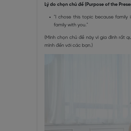
Lý do chọn chủ đề (Purpose of the Prese
"I chose this topic because family 
family with you."
(Mình chọn chủ đề này vì gia đình rất 
mình đến với các bạn.)