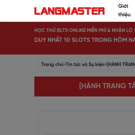
Giới
thiệu
HỌC THỬ IELTS ONLINE MIỄN PHÍ & NHẬN L
DUY NHẤT 10 SLOTS TRONG HÔM N
Trang chủ
>
Tin tức và Sự kiện
>
[HÀNH TRANG
[HÀNH TRANG TÂ