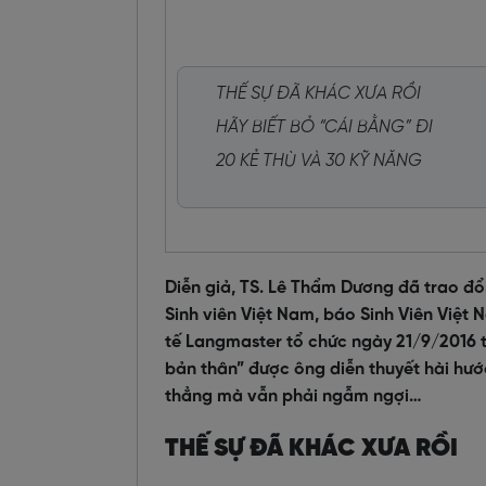
THẾ SỰ ĐÃ KHÁC XƯA RỒI
HÃY BIẾT BỎ “CÁI BẰNG” ĐI
20 KẺ THÙ VÀ 30 KỸ NĂNG
Diễn giả, TS. Lê Thẩm Dương đã trao đổi
Sinh viên Việt Nam, báo Sinh Viên Việ
tế Langmaster tổ chức ngày 21/9/2016
bản thân” được ông diễn thuyết hài hướ
thẳng mà vẫn phải ngẫm ngợi…
THẾ SỰ ĐÃ KHÁC XƯA RỒI