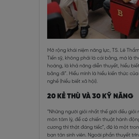
Mở rộng khái niệm năng lực, TS. Lê Thẩm
Tiến sỹ, không phải là cái bằng, mà là th
hoàng, là khả năng diễn thuyết, hiểu bi
bằng đi”. Hiểu mình là hiểu kiến thức củ
nghề (hiểu biết xã hội).
20 KẺ THÙ VÀ 30 KỸ NĂNG
“Những người giỏi nhất thế giới đều giỏi
môn tâm lý, để có chiến thuật hành độn
cương thì thật đáng tiếc”, đó là một tr
bạn tân sinh viên. Ngoài phần thuyết trì