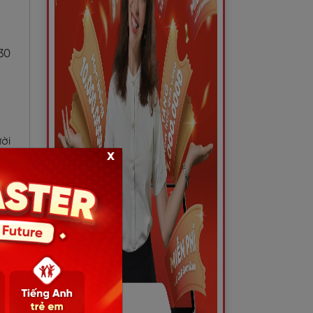
 30
ười
x
bạn
ám
n
ến