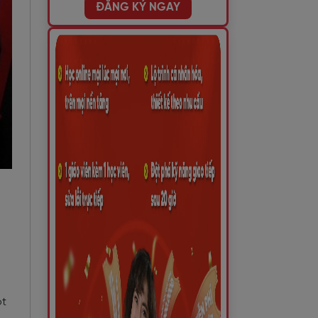
ĐĂNG KÝ NGAY
ột