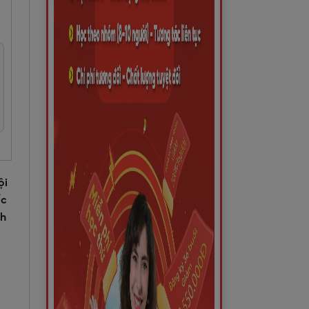
ội
ốc
nh