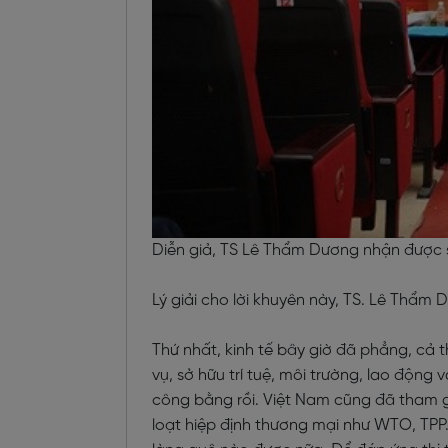
Diễn giả, TS Lê Thẩm Dương nhận được s
Lý giải cho lời khuyên này, TS. Lê Thẩm 
Thứ nhất, kinh tế bây giờ đã phẳng, cả t
vụ, sở hữu trí tuệ, môi trường, lao độn
công bằng rồi. Việt Nam cũng đã tham g
loạt hiệp định thương mại như WTO, TPP