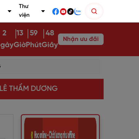
Thư
viện
2
13
59
46
Nhận ưu đãi
gày
Giờ
Phút
Giây
G
S LÊ THẨM DƯƠNG