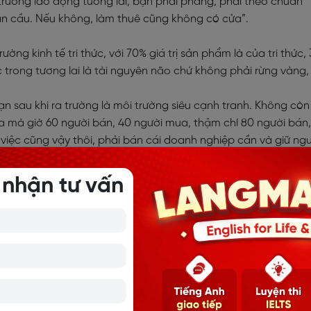
trường lao động tương lai, bạn phải phẳng, phải theo chuẩn
oàn cầu. Nếu không, làm thuê cũng không có cửa”.
ờng kinh tế tri thức, với 70% giá trị sản phẩm là của tri thức,
ác trong tương lai là tài nguyên não chứ không phải rừng vàng,
 sau khi ra trường là môi trường siêu cạnh tranh. Không còn
 mà giờ 60 người bán, 40 người mua, thậm chí 80 người bán,
 việc cũng vậy thôi, phải bán cái doanh nghiệp cần và giữ ng
c còn có hàng trăm kỹ năng các bạn phải luyện.
 nhận tư vấn
I
phát huy đúng sở trường thì bạn sẽ thành công. Nhưng nhiều 
nh giỏi gì, không biết đam mê gì? Theo TS. Lê Thẩm Dương, kh
 “Hãy làm tất cả, tập hợp mọi hành vi từ nhặt rau, chữa xe
 tập hợp mọi lời khen chê để biết mình là ai. Thuật toán phâ
 khám phá bản thân. Và các bạn phải thành thật tự trả lời: Ki