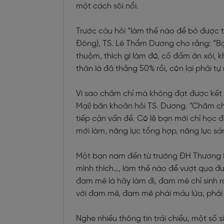
một cách sôi nổi.
Trước câu hỏi “làm thế nào để bỏ được 
Đông), TS. Lê Thẩm Dương cho rằng: “Bạn
thuộm, thích gì làm đó, cố đấm ăn xôi,
thân là đã thắng 50% rồi, còn lại phải tự
Vì sao chăm chỉ mà không đạt được kế
Mại) băn khoăn hỏi TS. Dương. “Chăm ch
tiếp cận vấn đề. Có lẽ bạn mới chỉ học đ
mới làm, năng lực tổng hợp, năng lực sá
Một bạn nam đến từ trường ĐH Thương Mạ
mình thích…, làm thế nào để vượt qua đ
đam mê là hãy làm đi, đam mê chỉ sinh 
với đam mê, đam mê phải máu lửa, phải x
Nghe nhiều thông tin trái chiều, một số