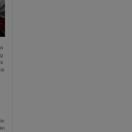
là
ng
ái
ài
các
iên