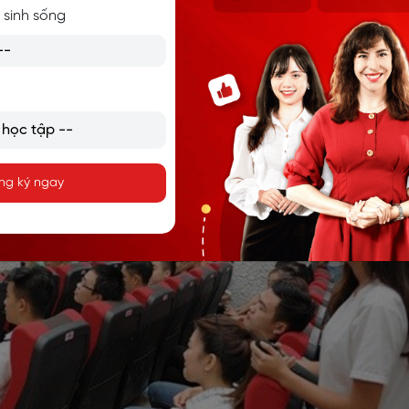
làm được gì? Phẩm chất cá nhân mình là gì?”.
 sinh sống
ng ký ngay