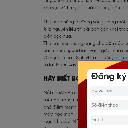
làng quê nào được nữa. Để đáp ứng thị 
khu vực và thế giới, phải là công dân t
Thứ hai, chúng ta đang sống trong môi trư
% là nguyên liệu thì cái bạn cần khai th
biển bạc nữa.
Thứ ba, môi trường đang chờ đón các bạn
cảnh trăm người bán, vạn người mua nữa
20 người mua… Sinh viên ra trường đi tìm
ta lại. Muốn vậy thì ngoài giỏi kiến thứ
Đăng ký
HÃY BIẾT BỎ “CÁI BẰNG” Đ
Mỗi người đều có điểm mạnh riêng, khi 
trẻ luôn trong tình trạng không biết mì
phá điểm mạnh bản thân là cả quá trình.
máy, học môn kinh tế, học môn vĩ mô… rồi
loại tính cách MBTI cũng là một cách để