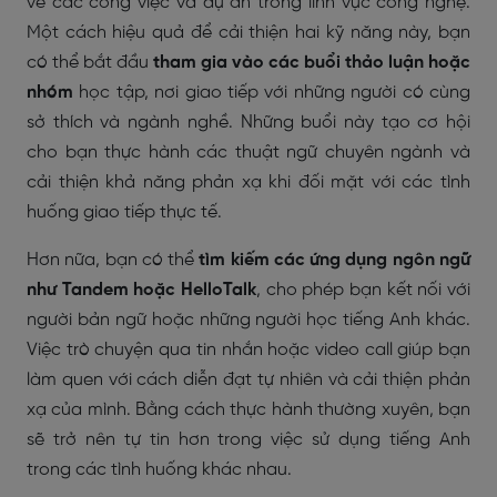
về các công việc và dự án trong lĩnh vực công nghệ.
Một cách hiệu quả để cải thiện hai kỹ năng này, bạn
có thể bắt đầu
tham gia vào các buổi thảo luận hoặc
nhóm
học tập, nơi giao tiếp với những người có cùng
sở thích và ngành nghề. Những buổi này tạo cơ hội
cho bạn thực hành các thuật ngữ chuyên ngành và
cải thiện khả năng phản xạ khi đối mặt với các tình
huống giao tiếp thực tế.
Hơn nữa, bạn có thể
tìm kiếm các ứng dụng ngôn ngữ
như Tandem hoặc HelloTalk
, cho phép bạn kết nối với
người bản ngữ hoặc những người học tiếng Anh khác.
Việc trò chuyện qua tin nhắn hoặc video call giúp bạn
làm quen với cách diễn đạt tự nhiên và cải thiện phản
xạ của mình. Bằng cách thực hành thường xuyên, bạn
sẽ trở nên tự tin hơn trong việc sử dụng tiếng Anh
trong các tình huống khác nhau.