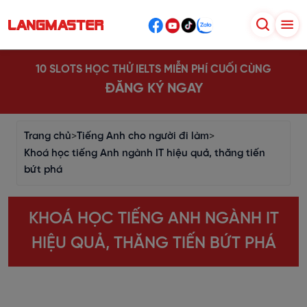
10 SLOTS HỌC THỬ IELTS MIỄN PHÍ CUỐI CÙNG
ĐĂNG KÝ NGAY
Trang chủ
>
Tiếng Anh cho người đi làm
>
Khoá học tiếng Anh ngành IT hiệu quả, thăng tiến
bứt phá
KHOÁ HỌC TIẾNG ANH NGÀNH IT
HIỆU QUẢ, THĂNG TIẾN BỨT PHÁ