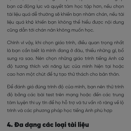
bạn có động lực và quyết tâm học tập hơn, nếu chọn
tài liệu quá dễ thường sẽ khiến bạn nhàm chán, nếu tài
liệu quá khó khiến bạn không thể hiểu được nội dung
cũng dẫn tới chán nản không muốn học.
Chính vì vậy, khi chọn giáo trình, điều quan trọng nhất
là bạn cần biết là mình đang ở đâu, thiếu những gì, bổ
sung ra sao. Nên chọn những giáo trình tiếng Anh có
độ tương thích với năng lực của mình hiện tại hoặc
cao hơn một chút để tự tạo thử thách cho bản thân.
Để đánh giá đúng trình độ của mình, bạn nên thử trình
độ bằng các bài test trên mạng hoặc đến các trung
tâm luyện thi uy tín để họ hỗ trợ và tư vấn rõ ràng về lộ
trình và các phương pháp học tiếng Anh phù hợp
4. Đa dạng các loại tài liệu