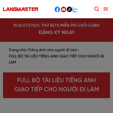
10 SLOTS HỌC THỬ IELTS MIỄN PHÍ CUỐI CÙNG
ĐĂNG KÝ NGAY
Trang chủ
>
Tiếng Anh cho người đi làm
>
FULL BỘ TÀI LIỆU TIẾNG ANH GIAO TIẾP CHO NGƯỜI ĐI
LÀM
FULL BỘ TÀI LIỆU TIẾNG ANH
GIAO TIẾP CHO NGƯỜI ĐI LÀM