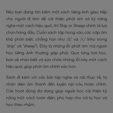
Nếu bạn đang tìm kiếm một sách tiếng Anh giao tiếp
cho người đi làm để cải thiện phát âm và kỹ năng
nghe một cách hiệu quả, thì Ship or Sheep chính là lựa
chọn hàng đầu. Cuốn sách tập trung vào các cặp âm
khó phân biệt, chẳng hạn như /ɪ/ và /i:/ (như trong
"ship" và "sheep"). Đây là những lỗi phát âm mà người
học tiếng Anh thường gặp phải. Qua từng bài học,
bạn sẽ nhận biết và sửa chữa những lỗi này một cách
hiệu quả, giúp phát âm chính xác hơn.
Sách đi kèm với các bài tập nghe và nói thực tế, từ
nhận diện âm thanh đến luyện nói câu hoàn chỉnh.
Các hoạt động đa dạng giúp người học cải thiện kỹ
năng một cách toàn diện, phù hợp cho cả tự học và
học theo nhóm.