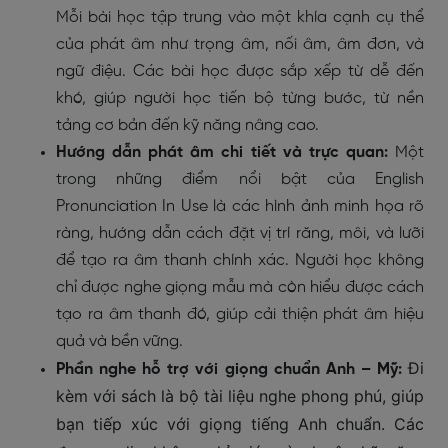
Mỗi bài học tập trung vào một khía cạnh cụ thể
của phát âm như trọng âm, nối âm, âm đơn, và
ngữ điệu. Các bài học được sắp xếp từ dễ đến
khó, giúp người học tiến bộ từng bước, từ nền
tảng cơ bản đến kỹ năng nâng cao.
Hướng dẫn phát âm chi tiết và trực quan:
Một
trong những điểm nổi bật của English
Pronunciation In Use là các hình ảnh minh họa rõ
ràng, hướng dẫn cách đặt vị trí răng, môi, và lưỡi
để tạo ra âm thanh chính xác. Người học không
chỉ được nghe giọng mẫu mà còn hiểu được cách
tạo ra âm thanh đó, giúp cải thiện phát âm hiệu
quả và bền vững.
Đi
Phần nghe hỗ trợ với giọng chuẩn Anh – Mỹ:
kèm với sách là bộ tài liệu nghe phong phú, giúp
bạn tiếp xúc với giọng tiếng Anh chuẩn. Các