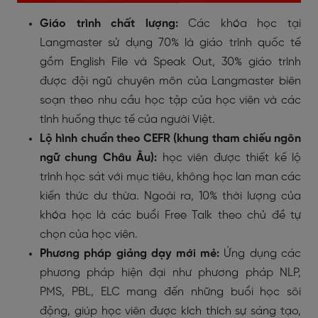
Giáo trình chất lượng:
Các khóa học tại
Langmaster
sử dụng 70% là giáo trình quốc tế
gồm English File và Speak Out, 30% giáo trình
được đội ngũ chuyên môn của Langmaster biên
soạn theo nhu cầu học tập của học viên và các
tình huống thực tế của người Việt.
Lộ hình chuẩn theo CEFR (khung tham chiếu ngôn
ngữ chung Châu Âu):
học viên được thiết kế lộ
trình học sát với mục tiêu, không học lan man các
kiến thức dư thừa. Ngoài ra, 10% thời lượng của
khóa học là các buổi Free Talk theo chủ đề tự
chọn của học viên.
Phương pháp giảng dạy mới mẻ:
Ứng dụng các
phương pháp hiện đại như phương pháp NLP,
PMS, PBL, ELC mang đến những buổi học sôi
động, giúp học viên được kích thích sự sáng tạo,