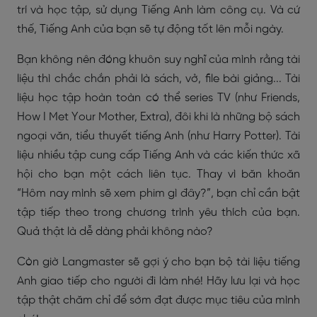
trí và học tập, sử dụng Tiếng Anh làm công cụ. Và cứ
thế, Tiếng Anh của bạn sẽ tự động tốt lên mỗi ngày.
Bạn không nên đóng khuôn suy nghĩ của mình rằng tài
liệu thì chắc chắn phải là sách, vở, file bài giảng... Tài
liệu học tập hoàn toàn có thể series TV (như Friends,
How I Met Your Mother, Extra), đôi khi là những bộ sách
ngoại văn, tiểu thuyết tiếng Anh (như Harry Potter). Tài
liệu nhiều tập cung cấp Tiếng Anh và các kiến thức xã
hội cho bạn một cách liên tục. Thay vì băn khoăn
“Hôm nay mình sẽ xem phim gì đây?”, bạn chỉ cần bật
tập tiếp theo trong chương trình yêu thích của bạn.
Quả thật là dễ dàng phải không nào?
Còn giờ Langmaster sẽ gợi ý cho bạn bộ tài liệu tiếng
Anh giao tiếp cho người đi làm nhé! Hãy lưu lại và học
tập thật chăm chỉ để sớm đạt được mục tiêu của mình