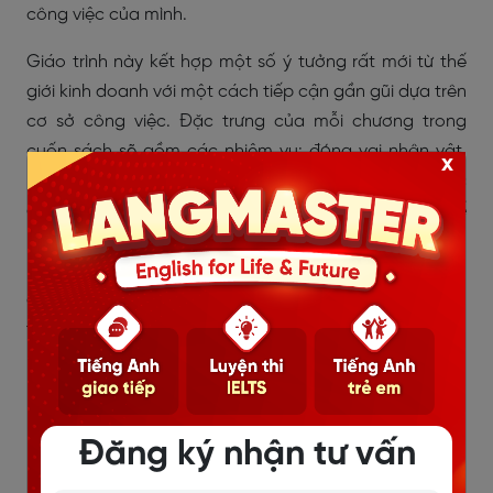
công việc của mình.
Giáo trình này kết hợp một số ý tưởng rất mới từ thế
giới kinh doanh với một cách tiếp cận gần gũi dựa trên
cơ sở công việc. Đặc trưng của mỗi chương trong
cuốn sách sẽ gồm các nhiệm vụ: đóng vai nhân vật,
x
nghiên cứu tình huống giúp người học hình dung việc
giao tiếp tiếng Anh trong môi trường công sở thực tế
nhất. Suốt trong quá trình học người học được khuyến
khích sử dụng kinh nghiệm và ý kiến của riêng họ nhằm
giúp người học tham gia vào quá trình học một cách
tối đa.
Đăng ký nhận tư vấn