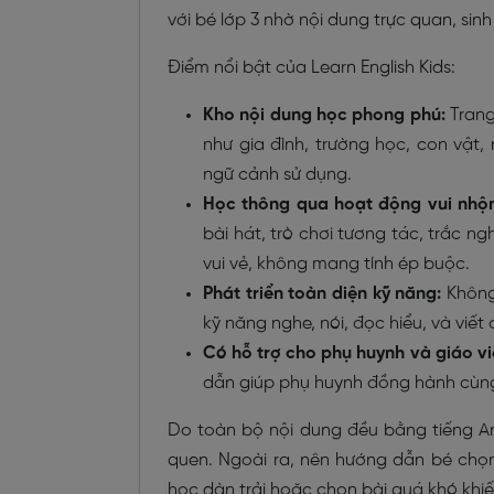
với bé lớp 3 nhờ nội dung trực quan, si
Điểm nổi bật của Learn English Kids:
Kho nội dung học phong phú:
Trang
như gia đình, trường học, con vật
ngữ cảnh sử dụng.
Học thông qua hoạt động vui nhộn
bài hát, trò chơi tương tác, trắc n
vui vẻ, không mang tính ép buộc.
Phát triển toàn diện kỹ năng:
Không
kỹ năng nghe, nói, đọc hiểu, và viế
Có hỗ trợ cho phụ huynh và giáo vi
dẫn giúp phụ huynh đồng hành cùng
Do toàn bộ nội dung đều bằng tiếng An
quen. Ngoài ra, nên hướng dẫn bé chọn
học dàn trải hoặc chọn bài quá khó khiế