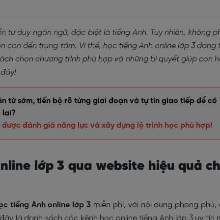
iển tư duy ngôn ngữ, đặc biệt là tiếng Anh. Tuy nhiên, không p
 con đến trung tâm. Vì thế, học tiếng Anh online lớp 3 đang 
ách chọn chương trình phù hợp và những bí quyết giúp con 
 đây!
từ sớm, tiến bộ rõ từng giai đoạn và tự tin giao tiếp để có
 lai?
 được đánh giá năng lực và xây dựng lộ trình học phù hợp!
online lớp 3 qua website hiệu quả c
ọc tiếng Anh online lớp 3
miễn phí, với nội dung phong phú,
i đây là danh sách các kênh học online tiếng Anh lớp 3 uy tín