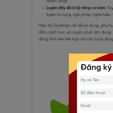
nhàm chán.
Luyện đầy đủ 4 kỹ năng cơ bản:
Tuy
luyện từ vựng, ngữ pháp, nghe hiểu
Mặc dù Duolingo rất dễ sử dụng, phụ h
dẫn cách học và luyện phát âm đúng. M
đồng thời nên kết hợp với các hoạt động
Đăng ký