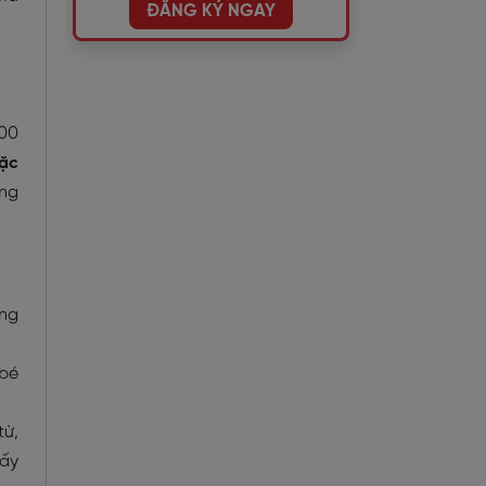
ĐĂNG KÝ NGAY
500
đặc
ếng
ung
 bé
từ,
hấy