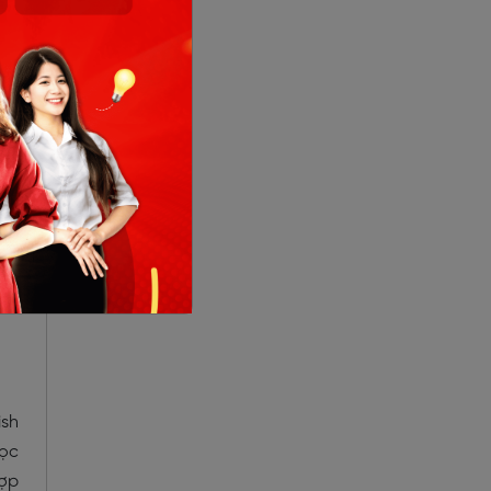
ish
học
hợp