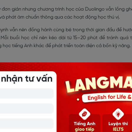
 đơn giản nhưng chương trình học của Duolingo vẫn lồng g
, và phát âm chuẩn thông qua các hoạt động học thú vị.
uynh vẫn nên đồng hành cùng bé trong thời gian đầu để hư
ỗi buổi học chỉ nên kéo dài từ 15–20 phút để tránh quá t
 học tiếng Anh khác để phát triển toàn diện cả bốn kỹ năng.
 nhận tư vấn