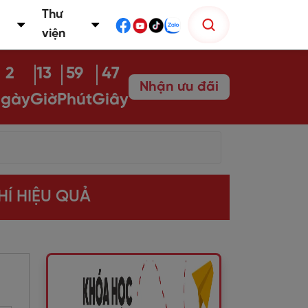
Thư
viện
2
13
59
46
Nhận ưu đãi
gày
Giờ
Phút
Giây
HÍ HIỆU QUẢ