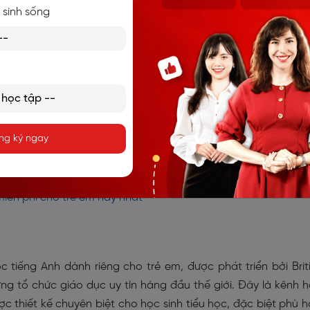
 sinh sống
ng ký ngay
Nguồn: Internet
iễn phí cho trẻ em hay nhất
 tiếng Anh dành riêng cho trẻ em, được phát triển bởi Brit
ng tổ chức giáo dục uy tín hàng đầu thế giới. Đây là kênh 
ợc thiết kế chuyên biệt cho học sinh tiểu học, đặc biệt phù 