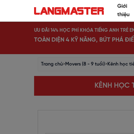
Giới
thiệu
ƯU ĐÃI 14% HỌC PHÍ KHÓA TIẾNG ANH TRẺ E
TOÀN DIỆN 4 KỸ NĂNG, BỨT PHÁ Đ
Trang chủ
>
Movers (8 - 9 tuổi)
>
Kênh học ti
KÊNH HỌC T