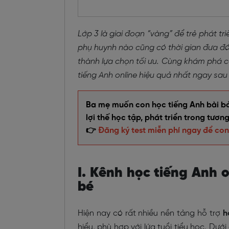
Lớp 3 là giai đoạn “vàng” để trẻ phát tr
phụ huynh nào cũng có thời gian đưa đón
thành lựa chọn tối ưu. Cùng khám phá c
tiếng Anh online hiệu quả nhất ngay sau
Ba mẹ muốn con học tiếng Anh bài bản 
lợi thế học tập, phát triển trong tương
👉
Đăng ký test miễn phí ngay để con
I. Kênh học tiếng Anh 
bé
Hiện nay có rất nhiều nền tảng hỗ trợ
h
hiểu, phù hợp với lứa tuổi tiểu học. Dướ