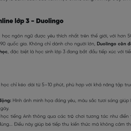
line lớp 3 - Duolingo
học ngôn ngữ được yêu thích nhất trên thế giới, với hơn 
 190 quốc gia. Không chỉ dành cho người lớn,
Duolingo còn 
 học
, đặc biệt là học sinh lớp 3 đang bắt đầu tiếp xúc với ti
 học chỉ kéo dài từ 5–10 phút, phù hợp với khả năng tập tr
động:
Hình ảnh minh họa đáng yêu, màu sắc tươi sáng giúp
ngày.
học tiếng Anh thông qua các trò chơi tương tác như điền 
đúng... Điều này giúp bé tiếp thu kiến thức mà không cảm t