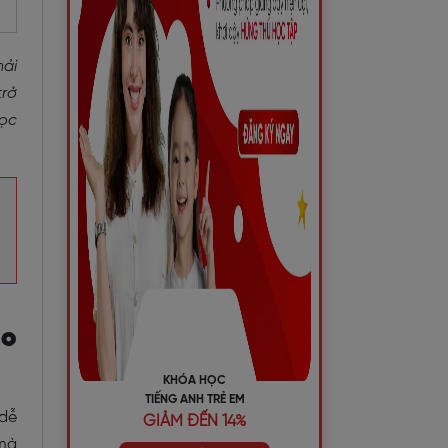
hải
trở
học
ho
KHÓA HỌC
TIẾNG ANH TRẺ EM
 dễ
GIẢM ĐẾN 14%
 mà