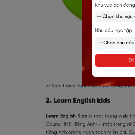
Khu vực bạn đang
Nhu cầu học tập
Đă
>> Xem thêm:
Phần mềm học tiếng Anh m
2. Learn English kids
Learn English Kids
là một trang web học
Council (Hội đồng Anh) – một trong nhữ
tiếng Anh online hoàn toàn miễn phí, đư