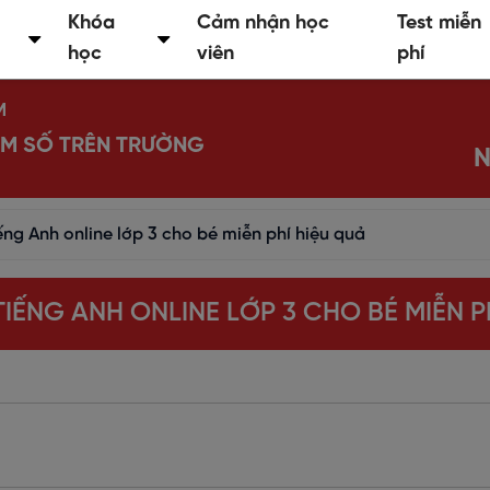
Khóa
Cảm nhận học
Test miễn
học
viên
phí
M
IỂM SỐ TRÊN TRƯỜNG
N
ếng Anh online lớp 3 cho bé miễn phí hiệu quả
IẾNG ANH ONLINE LỚP 3 CHO BÉ MIỄN P