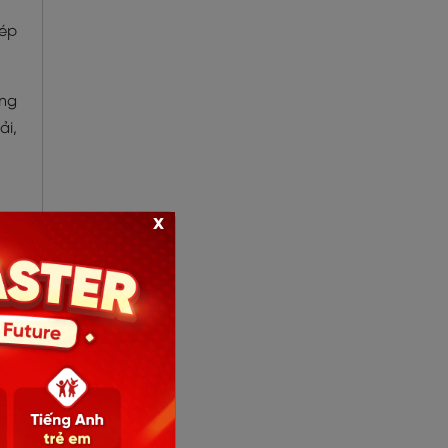
hép
ớng
ải,
x