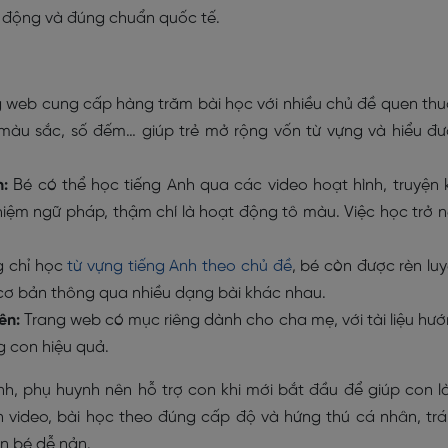
nh động và đúng chuẩn quốc tế.
 web cung cấp hàng trăm bài học với nhiều chủ đề quen th
, màu sắc, số đếm… giúp trẻ mở rộng vốn từ vựng và hiểu đ
:
Bé có thể học tiếng Anh qua các video hoạt hình, truyện 
ghiệm ngữ pháp, thậm chí là hoạt động tô màu. Việc học trở 
 chỉ học
từ vựng tiếng Anh theo chủ đề
, bé còn được rèn lu
t cơ bản thông qua nhiều dạng bài khác nhau.
ên:
Trang web có mục riêng dành cho cha mẹ, với tài liệu hư
 con hiệu quả.
h, phụ huynh nên hỗ trợ con khi mới bắt đầu để giúp con 
 video, bài học theo đúng cấp độ và hứng thú cá nhân, tr
n bé dễ nản.