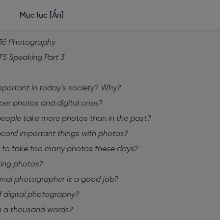
Mục lục
[Ẩn]
ủ đề Photography
TS Speaking Part 3
mportant in today’s society? Why?
per photos and digital ones?
people take more photos than in the past?
ecord important things with photos?
nd to take too many photos these days?
aking photos?
ional photographer is a good job?
f digital photography?
h a thousand words?