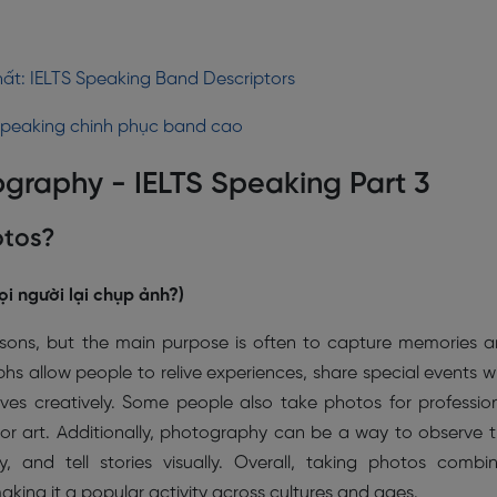
hất: IELTS Speaking Band Descriptors
n Speaking chinh phục band cao
ography - IELTS Speaking Part 3
otos?
i người lại chụp ảnh?)
asons, but the main purpose is often to capture memories 
 allow people to relive experiences, share special events w
lves creatively. Some people also take photos for professio
 or art. Additionally, photography can be a way to observe 
, and tell stories visually. Overall, taking photos combi
making it a popular activity across cultures and ages.