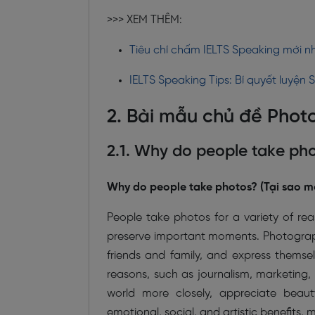
>>> XEM THÊM:
Tiêu chí chấm IELTS Speaking mới n
IELTS Speaking Tips: Bí quyết luyệ
2. Bài mẫu chủ đề Phot
2.1. Why do people take ph
Why do people take photos? (Tại sao mọ
People take photos for a variety of re
preserve important moments. Photographs
friends and family, and express themse
reasons, such as journalism, marketing,
world more closely, appreciate beauty
emotional, social, and artistic benefits, 