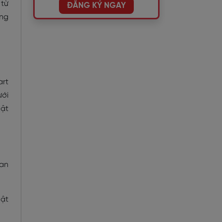
 từ
ĐĂNG KÝ NGAY
ong
art
ưới
hật
uan
uật