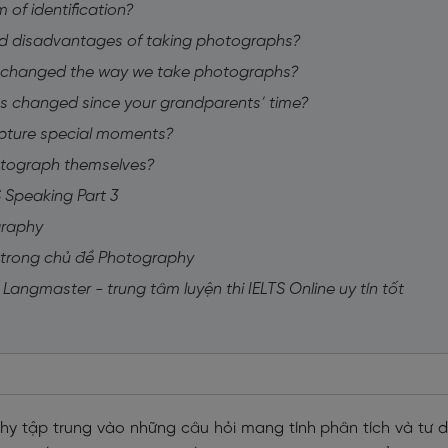
m of identification?
nd disadvantages of taking photographs?
y changed the way we take photographs?
s changed since your grandparents’ time?
apture special moments?
otograph themselves?
 Speaking Part 3
graphy
 trong chủ đề Photography
 Langmaster - trung tâm luyện thi IELTS Online uy tín tốt
hy tập trung vào những câu hỏi mang tính phân tích và tư 