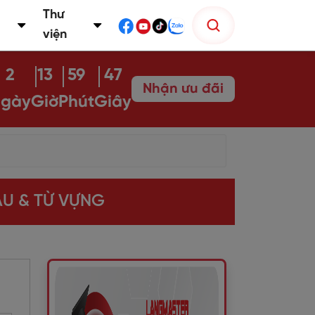
Thư
viện
2
13
59
46
Nhận ưu đãi
gày
Giờ
Phút
Giây
ẪU & TỪ VỰNG