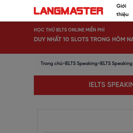
Giới
thiệu
HỌC THỬ IELTS ONLINE MIỄN PHÍ
DUY NHẤT 10 SLOTS TRONG HÔM N
Trang chủ
>
IELTS Speaking
>
IELTS Speaking
IELTS SPEAK