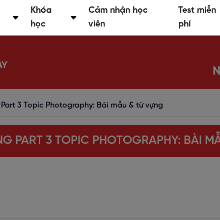
Khóa
Cảm nhận học
Test miễn
học
viên
phí
AY
N
 Part 3 Topic Photography: Bài mẫu & từ vựng
ING PART 3 TOPIC PHOTOGRAPHY: BÀI M