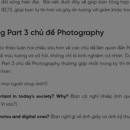
 đời sống hiện đại. Bài viết dưới đây sẽ giúp bạn tổng hợp
IELTS, giúp bạn tự tin hơn và gây ấn tượng với giám khảo tr
ng Part 3 chủ đề Photography
ộc thảo luận hai chiều sâu hơn về các chủ đề liên quan đến P
ề trừu tượng và xã hội, không chỉ là kinh nghiệm cá nhân. D
 Part 3 chủ đề Photography thường gặp nhất trong kỳ thi t
ả hơn:
o mọi người chụp ảnh?)
rtant in today’s society? Why?
(Bạn có nghĩ nhiếp ảnh q
Vì sao?)
otos and digital ones?
(Bạn nghĩ gì về ảnh giấy và ảnh kỹ th