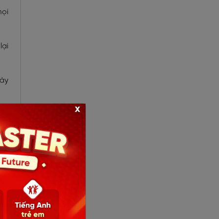
mọi
lại
gày
x
gia
 số
)