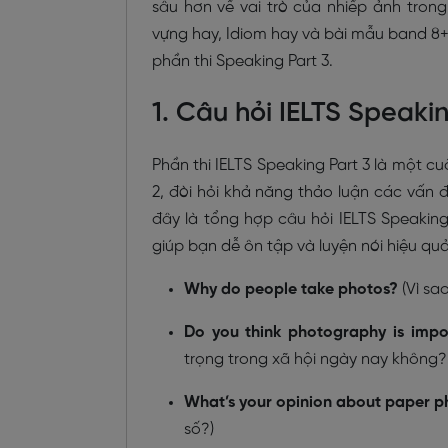
sâu hơn về vai trò của nhiếp ảnh trong
vựng hay, Idiom hay và bài mẫu band 8+ 
phần thi Speaking Part 3.
1. Câu hỏi IELTS Speaki
Phần thi IELTS Speaking Part 3 là một cu
2, đòi hỏi khả năng thảo luận các vấn đ
đây là tổng hợp câu hỏi IELTS Speaking
giúp bạn dễ ôn tập và luyện nói hiệu qu
Why do people take photos?
(Vì sa
Do you think photography is impo
trọng trong xã hội ngày nay không? 
What’s your opinion about paper ph
số?)