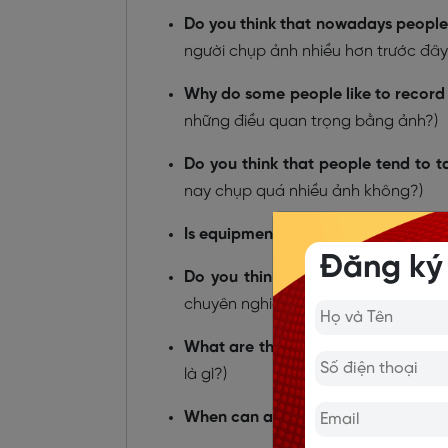
Do you think that nowadays people
người chụp ảnh nhiều hơn trước đâ
Why do some people like to record
những điều quan trọng bằng ảnh?)
Do you think that people tend to 
nay chụp quá nhiều ảnh không?)
Is equipment important for taking 
Đăng ký
Do you think being a professiona
chuyên nghiệp là một công việc tốt
What are the pros and cons of dig
là gì?)
When can an image be worth a th