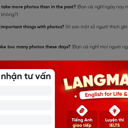
 take more photos than in the past?
(Bạn có nghĩ ngày nay 
y không?)
 important things with photos?
(Vì sao một số người thích ghi 
take too many photos these days?
(Bạn có nghĩ mọi người n
photos?
(Thiết bị có quan trọng khi chụp ảnh không?)
 nhận tư vấn
l photographer is a good job?
(Bạn có nghĩ làm nhiếp ảnh 
 không?)
ital photography?
(Ưu và nhược điểm của nhiếp ảnh kỹ thuật
ousand words?
(Khi nào một bức ảnh có thể thay ngàn lời nói?