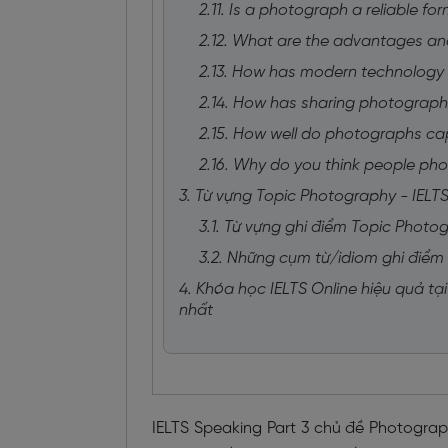
2.11. Is a photograph a reliable for
2.12. What are the advantages a
2.13. How has modern technolog
2.14. How has sharing photograph
2.15. How well do photographs c
2.16. Why do you think people ph
3. Từ vựng Topic Photography - IELTS
3.1. Từ vựng ghi điểm Topic Photo
3.2. Những cụm từ/idiom ghi điểm
4. Khóa học IELTS Online hiệu quả tại
nhất
IELTS Speaking Part 3 chủ đề Photograp