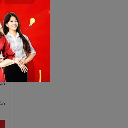
tin
iệc
hay
hay
đến
bản