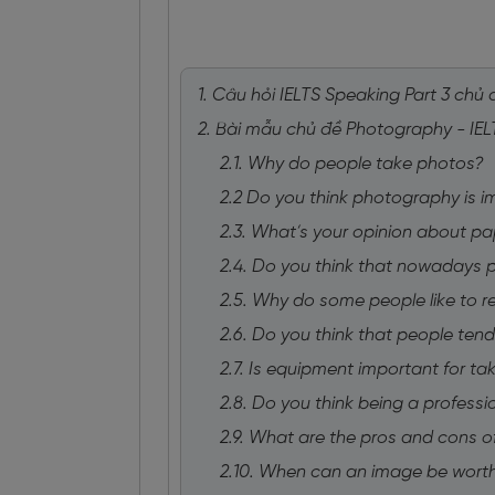
1. Câu hỏi IELTS Speaking Part 3 ch
2. Bài mẫu chủ đề Photography - IEL
2.1. Why do people take photos?
2.2 Do you think photography is i
2.3. What’s your opinion about pa
2.4. Do you think that nowadays 
2.5. Why do some people like to r
2.6. Do you think that people te
2.7. Is equipment important for t
2.8. Do you think being a profess
2.9. What are the pros and cons o
2.10. When can an image be wort