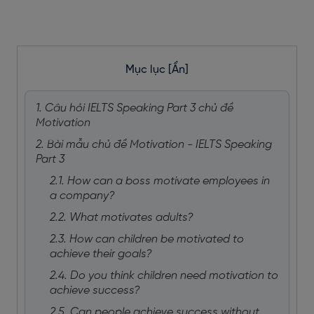
Mục lục
[Ẩn]
1. Câu hỏi IELTS Speaking Part 3 chủ đề
Motivation
2. Bài mẫu chủ đề Motivation - IELTS Speaking
Part 3
2.1. How can a boss motivate employees in
a company?
2.2. What motivates adults?
2.3. How can children be motivated to
achieve their goals?
2.4. Do you think children need motivation to
achieve success?
2.5. Can people achieve success without