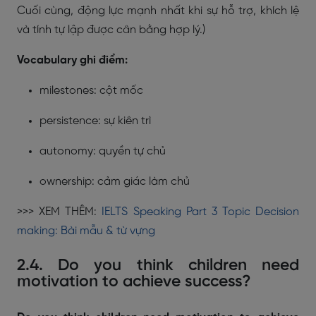
Cuối cùng, động lực mạnh nhất khi sự hỗ trợ, khích lệ
và tính tự lập được cân bằng hợp lý.)
Vocabulary ghi điểm:
milestones: cột mốc
persistence: sự kiên trì
autonomy: quyền tự chủ
ownership: cảm giác làm chủ
>>> XEM THÊM:
IELTS Speaking Part 3 Topic Decision
making: Bài mẫu & từ vựng
2.4. Do you think children need
motivation to achieve success?