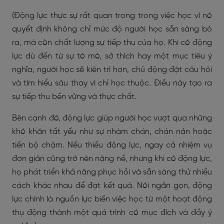
(Động lực thực sự rất quan trọng trong việc học vì nó
quyết định không chỉ mức độ người học sẵn sàng bỏ
ra, mà còn chất lượng sự tiếp thu của họ. Khi có động
lực dù đến từ sự tò mò, sở thích hay một mục tiêu ý
nghĩa, người học sẽ kiên trì hơn, chủ động đặt câu hỏi
và tìm hiểu sâu thay vì chỉ học thuộc. Điều này tạo ra
sự tiếp thu bền vững và thực chất.
Bên cạnh đó, động lực giúp người học vượt qua những
khó khăn tất yếu như sự nhàm chán, chán nản hoặc
tiến bộ chậm. Nếu thiếu động lực, ngay cả nhiệm vụ
đơn giản cũng trở nên nặng nề, nhưng khi có động lực,
họ phát triển khả năng phục hồi và sẵn sàng thử nhiều
cách khác nhau để đạt kết quả. Nói ngắn gọn, động
lực chính là nguồn lực biến việc học từ một hoạt động
thụ động thành một quá trình có mục đích và đầy ý