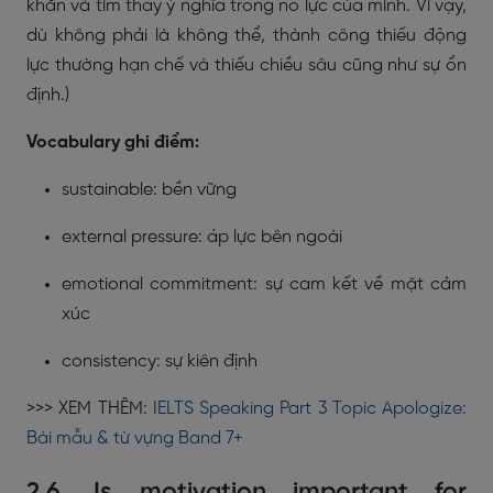
khăn và tìm thấy ý nghĩa trong nỗ lực của mình. Vì vậy,
dù không phải là không thể, thành công thiếu động
lực thường hạn chế và thiếu chiều sâu cũng như sự ổn
định.)
Vocabulary ghi điểm:
sustainable: bền vững
external pressure: áp lực bên ngoài
emotional commitment: sự cam kết về mặt cảm
xúc
consistency: sự kiên định
>>> XEM THÊM:
IELTS Speaking Part 3 Topic Apologize:
Bài mẫu & từ vựng Band 7+