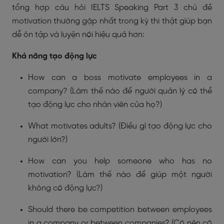
tổng hợp câu hỏi IELTS Speaking Part 3 chủ đề
motivation thường gặp nhất trong kỳ thi thật giúp bạn
dễ ôn tập và luyện nói hiệu quả hơn:
Khả năng tạo động lực
How can a boss motivate employees in a
company? (Làm thế nào để người quản lý có thể
tạo động lực cho nhân viên của họ?)
What motivates adults? (Điều gì tạo động lực cho
người lớn?)
How can you help someone who has no
motivation? (Làm thế nào để giúp một người
không có động lực?)
Should there be competition between employees
in a company or between companies? (Có nên có