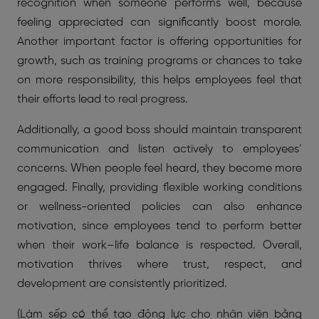
recognition when someone performs well, because
feeling appreciated can significantly boost morale.
Another important factor is offering opportunities for
growth, such as training programs or chances to take
on more responsibility, this helps employees feel that
their efforts lead to real progress.
Additionally, a good boss should maintain transparent
communication and listen actively to employees’
concerns. When people feel heard, they become more
engaged. Finally, providing flexible working conditions
or wellness-oriented policies can also enhance
motivation, since employees tend to perform better
when their work–life balance is respected. Overall,
motivation thrives where trust, respect, and
development are consistently prioritized.
(Làm sếp có thể tạo động lực cho nhân viên bằng