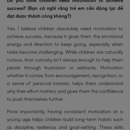
Do you think children need motivation to achieve
success? (Bạn có nghĩ rằng trẻ em cần động lực để
đạt được thành công không?)
Yes, I believe children absolutely need motivation to
achieve success, because it gives them the emotional
energy and direction to keep going, especially when
tasks become challenging. While children are naturally
curious, that curiosity isn’t always enough to help them
persist through frustration or setbacks. Motivation
whether it comes from encouragement, recognition, or
a sense of personal interest, helps them understand
why their effort matters and gives them the confidence
to push themselves further.
More importantly, having consistent motivation at a
young age helps children build long-term habits such
as discipline, resilience, and goal-setting. These skills