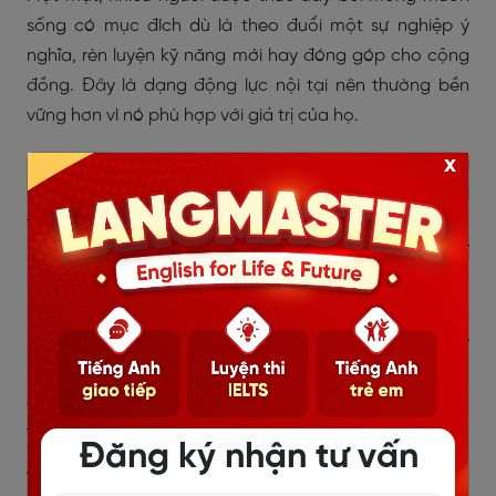
sống có mục đích dù là theo đuổi một sự nghiệp ý
nghĩa, rèn luyện kỹ năng mới hay đóng góp cho cộng
đồng. Đây là dạng động lực nội tại nên thường bền
vững hơn vì nó phù hợp với giá trị của họ.
x
Mặt khác, người trưởng thành cũng bị tác động bởi
các yếu tố bên ngoài như sự ổn định tài chính, cơ hội
thăng tiến hay trách nhiệm nuôi dưỡng gia đình.
Những áp lực này có thể khiến họ làm việc chăm chỉ
hơn, nhưng đồng thời cũng khiến động lực trở nên
phức tạp, bởi họ phải cân bằng giữa hoài bão và
nghĩa vụ thực tế. Nhìn chung, người lớn được thúc đẩy
bởi sự kết hợp giữa mục tiêu cá nhân, cảm xúc được
đáp ứng và kỳ vọng xã hội, định hình cách họ dùng
thời gian và năng lượng.)
Đăng ký nhận tư vấn
Vocabulary ghi điểm: