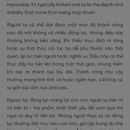
impossible, it’s typically limited and lacks the depth and
stability that come from being truly driven.
(Người ta có thể đạt được một mức độ thành công
nào đó mà không có nhiều động lực, nhưng điều này
thường không bền vững. Khi thiếu mục đích rõ ràng
hoặc sự thôi thúc nội tại, họ dễ phụ thuộc vào thói
quen, áp lực bên ngoài hoặc nghĩa vụ. Điều này có thể
thúc đẩy họ tiến lên trong một thời gian, nhưng hiếm
khi tạo ra thành tựu lâu dài. Thành công như vậy
thường mang tính tình cờ hoặc ngắn hạn, vì không có
sự gắn bó cảm xúc phía sau.
Ngược lại, động lực mang lại cho con người sự kiên trì
và bền bỉ - hai phẩm chất thiết yếu để vượt qua trở
ngại và duy trì tiến bộ. Những người thực sự có động
lực thường đặt mục tiêu cao hơn, giữ tập trung dù khó