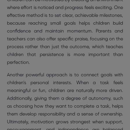
where effort is noticed and progress feels exciting. One
effective method is to set clear, achievable milestones,
because reaching small goals helps children build
confidence and maintain momentum. Parents and
teachers can also offer specific praise, focusing on the
process rather than just the outcome, which teaches
children that persistence is more important than
perfection.
Another powerful approach is to connect goals with
children’s personal interests. When a task feels
meaningful or fun, children are naturally more driven.
Additionally, giving them a degree of autonomy, such
as choosing how they want to complete a task, helps
them develop responsibility and a sense of ownership.
Ultimately, motivation grows strongest when support,
encouragement, and independence are balanced