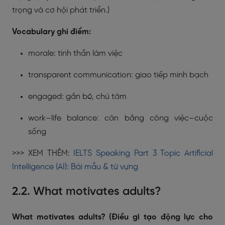
trọng và cơ hội phát triển.)
Vocabulary ghi điểm:
morale: tinh thần làm việc
transparent communication: giao tiếp minh bạch
engaged: gắn bó, chú tâm
work–life balance: cân bằng công việc–cuộc
sống
>>> XEM THÊM:
IELTS Speaking Part 3 Topic Artificial
Intelligence (AI): Bài mẫu & từ vựng
2.2. What motivates adults?
What motivates adults? (Điều gì tạo động lực cho