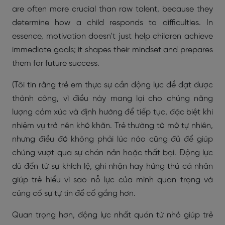
are often more crucial than raw talent, because they
determine how a child responds to difficulties. In
essence, motivation doesn’t just help children achieve
immediate goals; it shapes their mindset and prepares
them for future success.
(Tôi tin rằng trẻ em thực sự cần động lực để đạt được
thành công, vì điều này mang lại cho chúng năng
lượng cảm xúc và định hướng để tiếp tục, đặc biệt khi
nhiệm vụ trở nên khó khăn. Trẻ thường tò mò tự nhiên,
nhưng điều đó không phải lúc nào cũng đủ để giúp
chúng vượt qua sự chán nản hoặc thất bại. Động lực
dù đến từ sự khích lệ, ghi nhận hay hứng thú cá nhân
giúp trẻ hiểu vì sao nỗ lực của mình quan trọng và
củng cố sự tự tin để cố gắng hơn.
Quan trọng hơn, động lực nhất quán từ nhỏ giúp trẻ