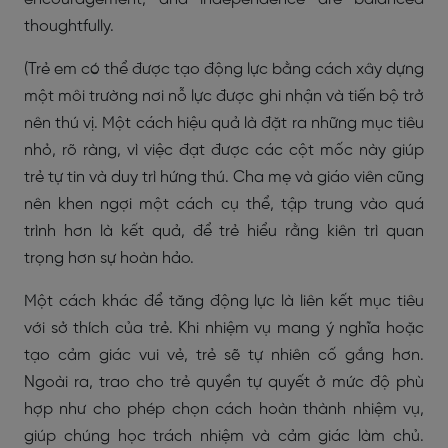
thoughtfully.
(Trẻ em có thể được tạo động lực bằng cách xây dựng
một môi trường nơi nỗ lực được ghi nhận và tiến bộ trở
nên thú vị. Một cách hiệu quả là đặt ra những mục tiêu
nhỏ, rõ ràng, vì việc đạt được các cột mốc này giúp
trẻ tự tin và duy trì hứng thú. Cha mẹ và giáo viên cũng
nên khen ngợi một cách cụ thể, tập trung vào quá
trình hơn là kết quả, để trẻ hiểu rằng kiên trì quan
trọng hơn sự hoàn hảo.
Một cách khác để tăng động lực là liên kết mục tiêu
với sở thích của trẻ. Khi nhiệm vụ mang ý nghĩa hoặc
tạo cảm giác vui vẻ, trẻ sẽ tự nhiên cố gắng hơn.
Ngoài ra, trao cho trẻ quyền tự quyết ở mức độ phù
hợp như cho phép chọn cách hoàn thành nhiệm vụ,
giúp chúng học trách nhiệm và cảm giác làm chủ.