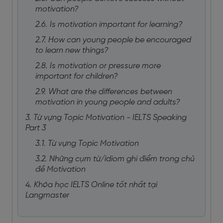
motivation?
2.6. Is motivation important for learning?
2.7. How can young people be encouraged
to learn new things?
2.8. Is motivation or pressure more
important for children?
2.9. What are the differences between
motivation in young people and adults?
3. Từ vựng Topic Motivation - IELTS Speaking
Part 3
3.1. Từ vựng Topic Motivation
3.2. Những cụm từ/idiom ghi điểm trong chủ
đề Motivation
4. Khóa học IELTS Online tốt nhất tại
Langmaster