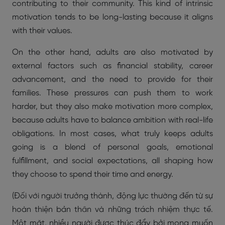
contributing to their community. This kind of intrinsic
motivation tends to be long-lasting because it aligns
with their values.
On the other hand, adults are also motivated by
external factors such as financial stability, career
advancement, and the need to provide for their
families. These pressures can push them to work
harder, but they also make motivation more complex,
because adults have to balance ambition with real-life
obligations. In most cases, what truly keeps adults
going is a blend of personal goals, emotional
fulfillment, and social expectations, all shaping how
they choose to spend their time and energy.
(Đối với người trưởng thành, động lực thường đến từ sự
hoàn thiện bản thân và những trách nhiệm thực tế.
Một mặt, nhiều người được thúc đẩy bởi mong muốn