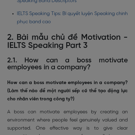
Speaking Band Descriptors
IELTS Speaking Tips: Bí quyết luyện Speaking chinh
phục band cao
2. Bài mẫu chủ đề Motivation -
IELTS Speaking Part 3
2.1. How can a boss motivate
employees in a company?
How can a boss motivate employees in a company?
(Làm thế nào để một người sếp có thể tạo động lực
cho nhân viên trong công ty?)
A boss can motivate employees by creating an
environment where people feel genuinely valued and
supported. One effective way is to give clear