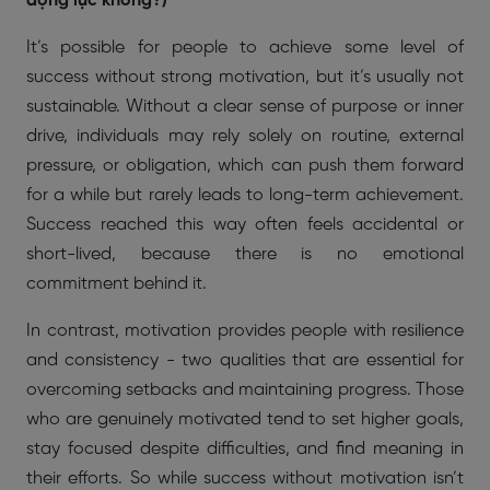
động lực không?)
It’s possible for people to achieve some level of
success without strong motivation, but it’s usually not
sustainable. Without a clear sense of purpose or inner
drive, individuals may rely solely on routine, external
pressure, or obligation, which can push them forward
for a while but rarely leads to long-term achievement.
Success reached this way often feels accidental or
short-lived, because there is no emotional
commitment behind it.
In contrast, motivation provides people with resilience
and consistency - two qualities that are essential for
overcoming setbacks and maintaining progress. Those
who are genuinely motivated tend to set higher goals,
stay focused despite difficulties, and find meaning in
their efforts. So while success without motivation isn’t