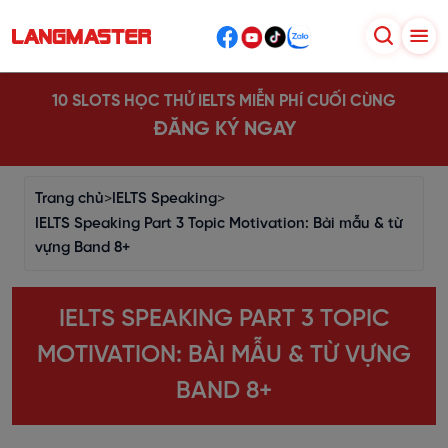
10 SLOTS HỌC THỬ IELTS MIỄN PHÍ CUỐI CÙNG
ĐĂNG KÝ NGAY
Trang chủ
>
IELTS Speaking
>
IELTS Speaking Part 3 Topic Motivation: Bài mẫu & từ
vựng Band 8+
IELTS SPEAKING PART 3 TOPIC
MOTIVATION: BÀI MẪU & TỪ VỰNG
BAND 8+