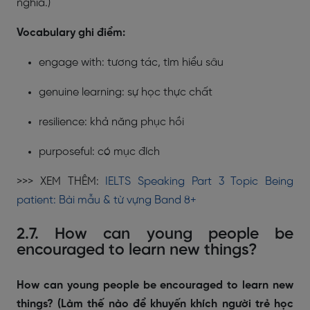
nghĩa.)
Vocabulary ghi điểm:
engage with: tương tác, tìm hiểu sâu
genuine learning: sự học thực chất
resilience: khả năng phục hồi
purposeful: có mục đích
>>> XEM THÊM:
IELTS Speaking Part 3 Topic Being
patient: Bài mẫu & từ vựng Band 8+
2.7. How can young people be
encouraged to learn new things?
How can young people be encouraged to learn new
things? (Làm thế nào để khuyến khích người trẻ học