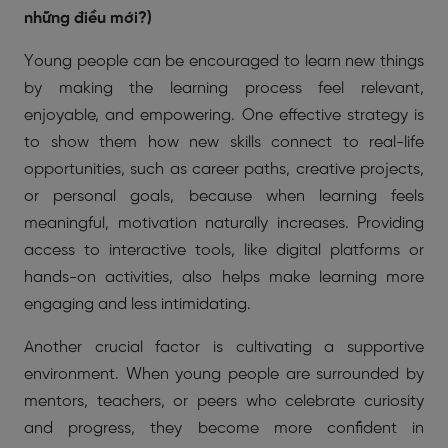
những điều mới?)
Young people can be encouraged to learn new things
by making the learning process feel relevant,
enjoyable, and empowering. One effective strategy is
to show them how new skills connect to real-life
opportunities, such as career paths, creative projects,
or personal goals, because when learning feels
meaningful, motivation naturally increases. Providing
access to interactive tools, like digital platforms or
hands-on activities, also helps make learning more
engaging and less intimidating.
Another crucial factor is cultivating a supportive
environment. When young people are surrounded by
mentors, teachers, or peers who celebrate curiosity
and progress, they become more confident in