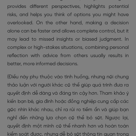
provides different perspectives, highlights potential
risks, and helps you think of options you might have
overlooked. On the other hand, making a decision
alone can be faster and allows complete control, but it
may lead to missed insights or biased judgment. In
complex or high-stakes situations, combining personal
reflection with advice from others usually results in
better, more informed decisions.
(Điều này phụ thuộc vào tình huống, nhưng nói chung
thảo luận với người khác có thể giúp quá trình đưa ra
quyết định dễ dàng và đáng tin cậy hơn. Tham khảo ý
kiến bạn bè, gia đình hoặc đồng nghiệp cung cấp các
góc nhìn khác nhau, chỉ ra rủi ro tiềm ẩn và giúp bạn
nghĩ đến những lựa chọn có thể bỏ sót. Ngược lại,
quyết định một mình có thể nhanh hơn và hoàn toàn
kiểm soát được, nhưng dễ bỏ sót thông tin quan trọng