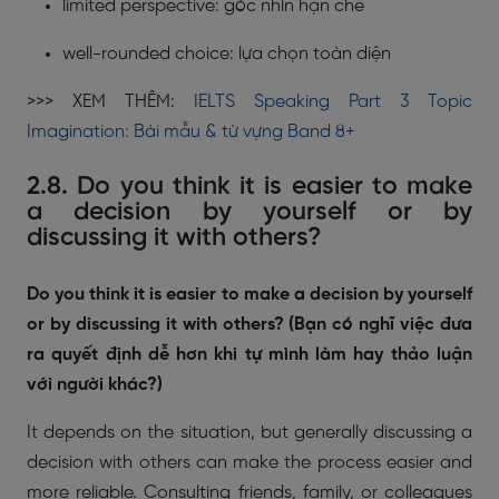
limited perspective: góc nhìn hạn chế
well-rounded choice: lựa chọn toàn diện
>>> XEM THÊM:
IELTS Speaking Part 3 Topic
Imagination: Bài mẫu & từ vựng Band 8+
2.8. Do you think it is easier to make
a decision by yourself or by
discussing it with others?
Do you think it is easier to make a decision by yourself
or by discussing it with others? (Bạn có nghĩ việc đưa
ra quyết định dễ hơn khi tự mình làm hay thảo luận
với người khác?)
It depends on the situation, but generally discussing a
decision with others can make the process easier and
more reliable. Consulting friends, family, or colleagues