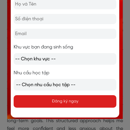
2.3. How do you approach making
important decisions in your life?
How do you approach making important decisions in
your life? (Bạn tiếp cận việc đưa ra các quyết định
quan trọng trong cuộc sống như thế nào?)
Khu vực bạn đang sinh sống
When I need to make an important decision, I usually
start by gathering as much information as possible,
because having a clear picture helps me avoid acting
Nhu cầu học tập
on impulse. Then I weigh the pros and cons and think
about the long-term consequences rather than just
the immediate benefits. I also try to get advice from
people I trust, especially if they have experience in that
Đăng ký ngay
area. Once I’ve considered all these factors, I follow
the option that aligns most closely with my values and
long-term goals. This structured approach helps me
feel more confident and less anxious about the