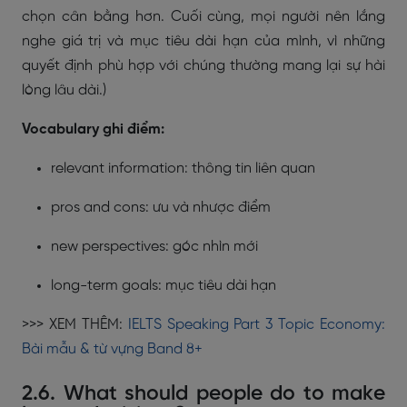
chọn cân bằng hơn. Cuối cùng, mọi người nên lắng
nghe giá trị và mục tiêu dài hạn của mình, vì những
quyết định phù hợp với chúng thường mang lại sự hài
lòng lâu dài.)
Vocabulary ghi điểm:
relevant information: thông tin liên quan
pros and cons: ưu và nhược điểm
new perspectives: góc nhìn mới
long-term goals: mục tiêu dài hạn
>>> XEM THÊM:
IELTS Speaking Part 3 Topic Economy:
Bài mẫu & từ vựng Band 8+
2.6. What should people do to make