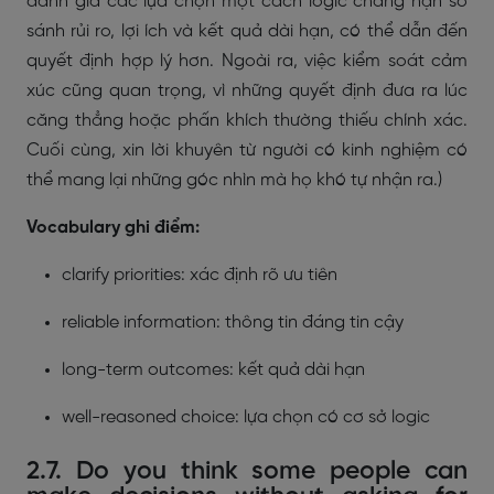
đánh giá các lựa chọn một cách logic chẳng hạn so
sánh rủi ro, lợi ích và kết quả dài hạn, có thể dẫn đến
quyết định hợp lý hơn. Ngoài ra, việc kiểm soát cảm
xúc cũng quan trọng, vì những quyết định đưa ra lúc
căng thẳng hoặc phấn khích thường thiếu chính xác.
Cuối cùng, xin lời khuyên từ người có kinh nghiệm có
thể mang lại những góc nhìn mà họ khó tự nhận ra.)
Vocabulary ghi điểm:
clarify priorities: xác định rõ ưu tiên
reliable information: thông tin đáng tin cậy
long-term outcomes: kết quả dài hạn
well-reasoned choice: lựa chọn có cơ sở logic
2.7. Do you think some people can