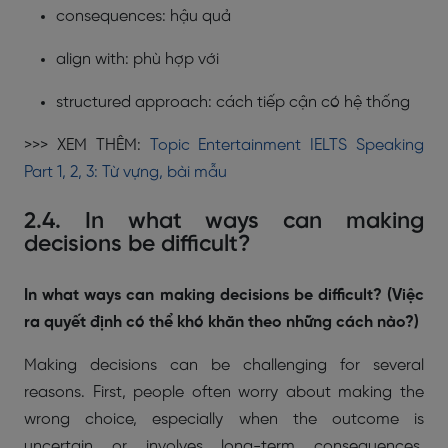
consequences: hậu quả
align with: phù hợp với
structured approach: cách tiếp cận có hệ thống
>>> XEM THÊM:
Topic Entertainment IELTS Speaking
Part 1, 2, 3: Từ vựng, bài mẫu
2.4. In what ways can making
decisions be difficult?
In what ways can making decisions be difficult? (Việc
ra quyết định có thể khó khăn theo những cách nào?)
Making decisions can be challenging for several
reasons. First, people often worry about making the
wrong choice, especially when the outcome is
uncertain or involves long-term consequences.