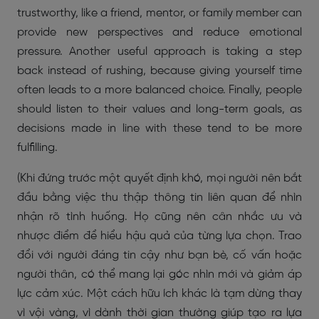
trustworthy, like a friend, mentor, or family member can
provide new perspectives and reduce emotional
pressure. Another useful approach is taking a step
back instead of rushing, because giving yourself time
often leads to a more balanced choice. Finally, people
should listen to their values and long-term goals, as
decisions made in line with these tend to be more
fulfilling.
(Khi đứng trước một quyết định khó, mọi người nên bắt
đầu bằng việc thu thập thông tin liên quan để nhìn
nhận rõ tình huống. Họ cũng nên cân nhắc ưu và
nhược điểm để hiểu hậu quả của từng lựa chọn. Trao
đổi với người đáng tin cậy như bạn bè, cố vấn hoặc
người thân, có thể mang lại góc nhìn mới và giảm áp
lực cảm xúc. Một cách hữu ích khác là tạm dừng thay
vì vội vàng, vì dành thời gian thường giúp tạo ra lựa