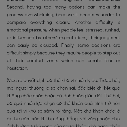
Second, having too many options can make the
process overwhelming, because it becomes harder to
compare everything clearly. Another difficulty is
emotional pressure, when people feel stressed, rushed,
or influenced by others’ expectations, their judgment
can easily be clouded. Finally, some decisions are
difficult simply because they require people to step out
of their comfort zone, which can create fear or
hesitation.
(Việc ra quyết định có thể khó vì nhiều lý do. Trước hết,
mọi người thường lo sợ chọn sai, đặc biệt khi kết quả
không chắc chắn hoặc có ảnh hưởng lâu dài. Thứ hai,
có quá nhiều lựa chọn có thể khiến quá trình trở nên
quá tải vì khó so sánh rõ ràng. Một khó khăn khác là
áp lực cảm xúc khi bị căng thẳng, vội vàng hoặc chịu
ảnh hưởng từ kỳ vọng của người khác, khả năng phán