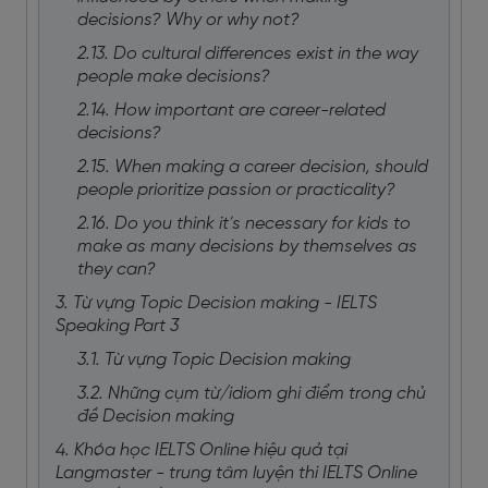
decisions? Why or why not?
2.13. Do cultural differences exist in the way
people make decisions?
2.14. How important are career-related
decisions?
2.15. When making a career decision, should
people prioritize passion or practicality?
2.16. Do you think it’s necessary for kids to
make as many decisions by themselves as
they can?
3. Từ vựng Topic Decision making - IELTS
Speaking Part 3
3.1. Từ vựng Topic Decision making
3.2. Những cụm từ/idiom ghi điểm trong chủ
đề Decision making
4. Khóa học IELTS Online hiệu quả tại
Langmaster - trung tâm luyện thi IELTS Online