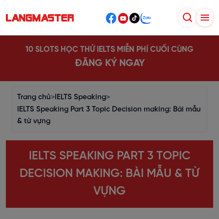
10 SLOTS HỌC THỬ IELTS MIỄN PHÍ CUỐI CÙNG
ĐĂNG KÝ NGAY
Trang chủ
>
IELTS Speaking
>
IELTS Speaking Part 3 Topic Decision making: Bài mẫu
& từ vựng
IELTS SPEAKING PART 3 TOPIC
DECISION MAKING: BÀI MẪU & TỪ
VỰNG