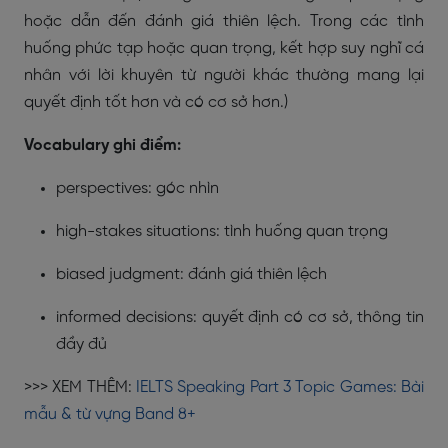
hoặc dẫn đến đánh giá thiên lệch. Trong các tình
huống phức tạp hoặc quan trọng, kết hợp suy nghĩ cá
nhân với lời khuyên từ người khác thường mang lại
quyết định tốt hơn và có cơ sở hơn.)
Vocabulary ghi điểm:
perspectives: góc nhìn
high-stakes situations: tình huống quan trọng
biased judgment: đánh giá thiên lệch
informed decisions: quyết định có cơ sở, thông tin
đầy đủ
>>> XEM THÊM:
IELTS Speaking Part 3 Topic Games: Bài
mẫu & từ vựng Band 8+