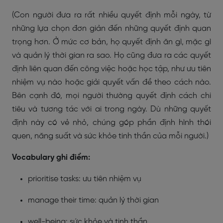
(Con người đưa ra rất nhiều quyết định mỗi ngày, từ
những lựa chọn đơn giản đến những quyết định quan
trọng hơn. Ở mức cơ bản, họ quyết định ăn gì, mặc gì
và quản lý thời gian ra sao. Họ cũng đưa ra các quyết
định liên quan đến công việc hoặc học tập, như ưu tiên
nhiệm vụ nào hoặc giải quyết vấn đề theo cách nào.
Bên cạnh đó, mọi người thường quyết định cách chi
tiêu và tương tác với ai trong ngày. Dù những quyết
định này có vẻ nhỏ, chúng góp phần định hình thói
quen, năng suất và sức khỏe tinh thần của mỗi người.)
Vocabulary ghi điểm:
prioritise tasks: ưu tiên nhiệm vụ
manage their time: quản lý thời gian
well-being: sức khỏe và tinh thần