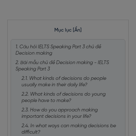
Mục lục
[Ẩn]
1. Câu hỏi IELTS Speaking Part 3 chủ đề
Decision making
2. Bài mẫu chủ đề Decision making - IELTS
Speaking Part 3
2.1. What kinds of decisions do people
usually make in their daily life?
2.2. What kinds of decisions do young
people have to make?
2.3. How do you approach making
important decisions in your life?
2.4. In what ways can making decisions be
difficult?