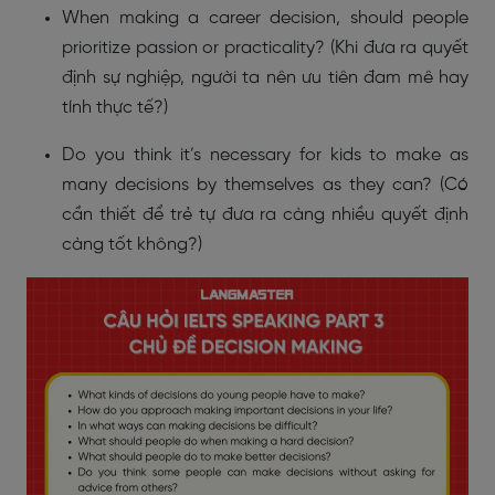
When making a career decision, should people
prioritize passion or practicality? (Khi đưa ra quyết
định sự nghiệp, người ta nên ưu tiên đam mê hay
tính thực tế?)
Do you think it’s necessary for kids to make as
many decisions by themselves as they can? (Có
cần thiết để trẻ tự đưa ra càng nhiều quyết định
càng tốt không?)