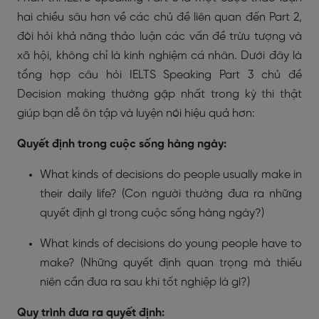
hai chiều sâu hơn về các chủ đề liên quan đến Part 2,
đòi hỏi khả năng thảo luận các vấn đề trừu tượng và
xã hội, không chỉ là kinh nghiệm cá nhân. Dưới đây là
tổng hợp câu hỏi IELTS Speaking Part 3 chủ đề
Decision making thường gặp nhất trong kỳ thi thật
giúp bạn dễ ôn tập và luyện nói hiệu quả hơn:
Quyết định trong cuộc sống hàng ngày:
What kinds of decisions do people usually make in
their daily life? (Con người thường đưa ra những
quyết định gì trong cuộc sống hàng ngày?)
What kinds of decisions do young people have to
make? (Những quyết định quan trọng mà thiếu
niên cần đưa ra sau khi tốt nghiệp là gì?)
Quy trình đưa ra quyết định: