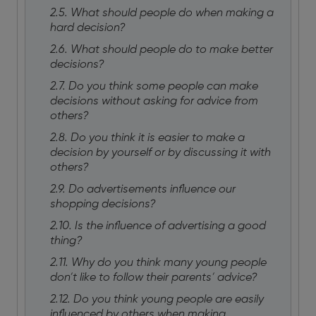
2.5. What should people do when making a
hard decision?
2.6. What should people do to make better
decisions?
2.7. Do you think some people can make
decisions without asking for advice from
others?
2.8. Do you think it is easier to make a
decision by yourself or by discussing it with
others?
2.9. Do advertisements influence our
shopping decisions?
2.10. Is the influence of advertising a good
thing?
2.11. Why do you think many young people
don’t like to follow their parents’ advice?
2.12. Do you think young people are easily
influenced by others when making