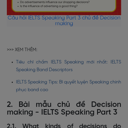
Câu hỏi IELTS Speaking Part 3 chủ đề Decision
making
>>> XEM THÊM:
Tiêu chí chấm IELTS Speaking mới nhất: IELTS
Speaking Band Descriptors
IELTS Speaking Tips: Bí quyết luyện Speaking chinh
phục band cao
2. Bài mẫu chủ đề Decision
making - IELTS Speaking Part 3
2.1. What kinds of decisions do