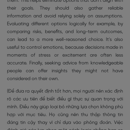
them. This helps eliminate options that don’t align with
their goals. They should also gather reliable
information and avoid relying solely on assumptions.
Evaluating different options logically for example, by
comparing risks, benefits, and long-term outcomes,
can lead to a more well-reasoned choice. It’s also
useful to control emotions, because decisions made in
moments of stress or excitement are often less
accurate. Finally, seeking advice from knowledgeable
people can offer insights they might not have
considered on their own.
(Để đưa ra quyết định tốt hơn, mọi người nên xác định
rõ các ưu tiên để biết điều gì thực sự quan trọng với
mình. Điều này giúp loại bỏ những lựa chọn không phù
hợp với mục tiêu. Họ cũng nên thu thập thông tin
đáng tin cậy thay vì chỉ dựa vào phỏng đoán. Việc