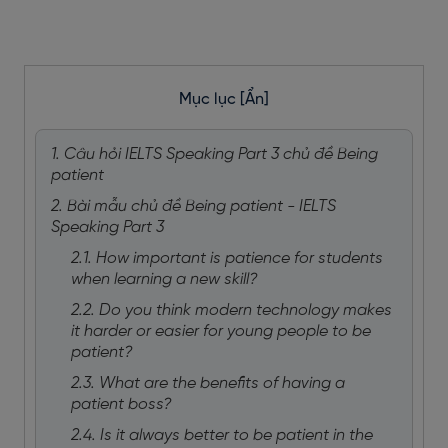
Mục lục
[Ẩn]
1. Câu hỏi IELTS Speaking Part 3 chủ đề Being
patient
2. Bài mẫu chủ đề Being patient - IELTS
Speaking Part 3
2.1. How important is patience for students
when learning a new skill?
2.2. Do you think modern technology makes
it harder or easier for young people to be
patient?
2.3. What are the benefits of having a
patient boss?
2.4. Is it always better to be patient in the