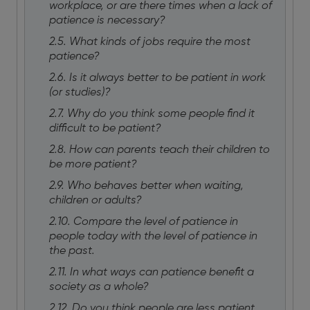
workplace, or are there times when a lack of
patience is necessary?
2.5. What kinds of jobs require the most
patience?
2.6. Is it always better to be patient in work
(or studies)?
2.7. Why do you think some people find it
difficult to be patient?
2.8. How can parents teach their children to
be more patient?
2.9. Who behaves better when waiting,
children or adults?
2.10. Compare the level of patience in
people today with the level of patience in
the past.
2.11. In what ways can patience benefit a
society as a whole?
2.12. Do you think people are less patient