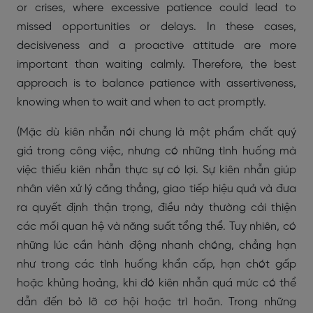
or crises, where excessive patience could lead to
missed opportunities or delays. In these cases,
decisiveness and a proactive attitude are more
important than waiting calmly. Therefore, the best
approach is to balance patience with assertiveness,
knowing when to wait and when to act promptly.
(Mặc dù kiên nhẫn nói chung là một phẩm chất quý
giá trong công việc, nhưng có những tình huống mà
việc thiếu kiên nhẫn thực sự có lợi. Sự kiên nhẫn giúp
nhân viên xử lý căng thẳng, giao tiếp hiệu quả và đưa
ra quyết định thận trọng, điều này thường cải thiện
các mối quan hệ và năng suất tổng thể. Tuy nhiên, có
những lúc cần hành động nhanh chóng, chẳng hạn
như trong các tình huống khẩn cấp, hạn chót gấp
hoặc khủng hoảng, khi đó kiên nhẫn quá mức có thể
dẫn đến bỏ lỡ cơ hội hoặc trì hoãn. Trong những