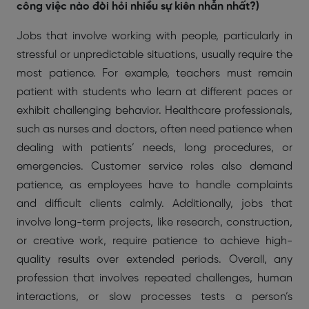
công việc nào đòi hỏi nhiều sự kiên nhẫn nhất?)
Jobs that involve working with people, particularly in
stressful or unpredictable situations, usually require the
most patience. For example, teachers must remain
patient with students who learn at different paces or
exhibit challenging behavior. Healthcare professionals,
such as nurses and doctors, often need patience when
dealing with patients’ needs, long procedures, or
emergencies. Customer service roles also demand
patience, as employees have to handle complaints
and difficult clients calmly. Additionally, jobs that
involve long-term projects, like research, construction,
or creative work, require patience to achieve high-
quality results over extended periods. Overall, any
profession that involves repeated challenges, human
interactions, or slow processes tests a person’s