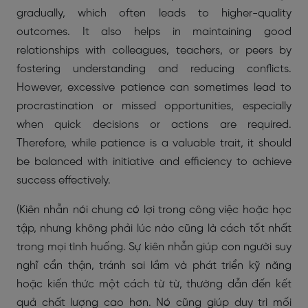
gradually, which often leads to higher-quality
outcomes. It also helps in maintaining good
relationships with colleagues, teachers, or peers by
fostering understanding and reducing conflicts.
However, excessive patience can sometimes lead to
procrastination or missed opportunities, especially
when quick decisions or actions are required.
Therefore, while patience is a valuable trait, it should
be balanced with initiative and efficiency to achieve
success effectively.
(Kiên nhẫn nói chung có lợi trong công việc hoặc học
tập, nhưng không phải lúc nào cũng là cách tốt nhất
trong mọi tình huống. Sự kiên nhẫn giúp con người suy
nghĩ cẩn thận, tránh sai lầm và phát triển kỹ năng
hoặc kiến thức một cách từ từ, thường dẫn đến kết
quả chất lượng cao hơn. Nó cũng giúp duy trì mối