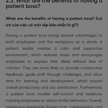
2.3. What are the benefits of having a
patient boss?
What are the benefits of having a patient boss? (Lợi
ích của việc có một sếp kiên nhẫn là gì?)
Having a patient boss brings several advantages to
both employees and the workplace as a whole. A
patient leader creates a calm and supportive
environment, which reduces stress and encourages
employees to express their ideas without fear of
criticism. They are more likely to provide constructive
feedback, guide staff through challenges, and allow
time for learning and development, which boosts
overall productivity and job satisfaction. Furthermore,
a patient boss models self-control and resilience,
inspiring employees to adopt similar behaviors. Overall,
patience in leadership fosters trust, collaboration, and