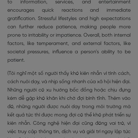
to information, services, and entertainment
encourages quick reactions and immediate
gratification. Stressful lifestyles and high expectations
can further reduce patience, making people more
prone to irritability or impatience. Overall, both internal
factors, like temperament, and external factors, like
societal pressures, influence a person’s ability to be
patient.
(Tôi nghĩ một số người thấy khó kiên nhẫn vì tính cách,
cách nuôi dạy, và nhịp sống nhanh của xã hội hiện đại.
Những người có xu hướng bốc đồng hoặc chịu đựng
kém dễ gặp khó khăn khi chờ đợi bình tĩnh. Thêm vào
đó, những người được nuôi dạy trong môi trường mà
kết quả tức thì được mong đợi có thể khó phát triển sự
kiên nhẫn. Công nghệ hiện đại cũng đóng vai trò, vì
việc truy cập thông tin, dịch vụ và giải trí ngay lập tức