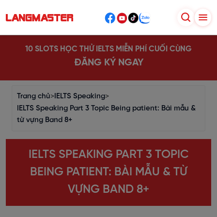
10 SLOTS HỌC THỬ IELTS MIỄN PHÍ CUỐI CÙNG
ĐĂNG KÝ NGAY
Trang chủ
>
IELTS Speaking
>
IELTS Speaking Part 3 Topic Being patient: Bài mẫu &
từ vựng Band 8+
IELTS SPEAKING PART 3 TOPIC
BEING PATIENT: BÀI MẪU & TỪ
VỰNG BAND 8+