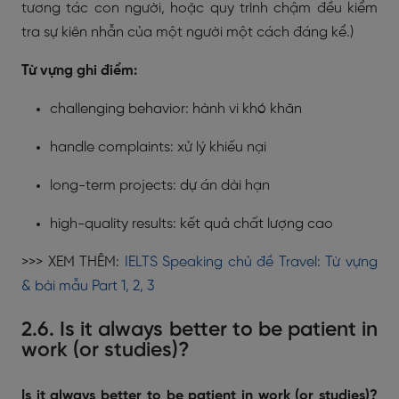
tương tác con người, hoặc quy trình chậm đều kiểm
tra sự kiên nhẫn của một người một cách đáng kể.)
Từ vựng ghi điểm:
challenging behavior: hành vi khó khăn
handle complaints: xử lý khiếu nại
long-term projects: dự án dài hạn
high-quality results: kết quả chất lượng cao
>>> XEM THÊM:
IELTS Speaking chủ đề Travel: Từ vựng
& bài mẫu Part 1, 2, 3
2.6. Is it always better to be patient in
work (or studies)?
Is it always better to be patient in work (or studies)?