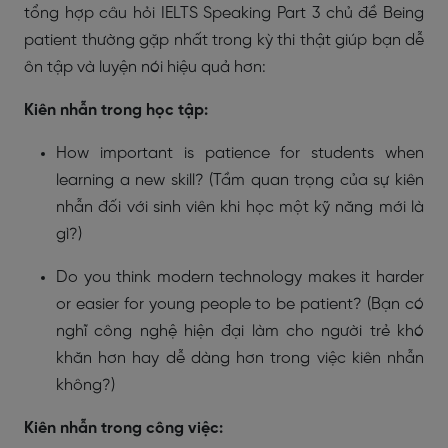
tổng hợp câu hỏi IELTS Speaking Part 3 chủ đề Being
patient thường gặp nhất trong kỳ thi thật giúp bạn dễ
ôn tập và luyện nói hiệu quả hơn:
Kiên nhẫn trong học tập:
How important is patience for students when
learning a new skill? (Tầm quan trọng của sự kiên
nhẫn đối với sinh viên khi học một kỹ năng mới là
gì?)
Do you think modern technology makes it harder
or easier for young people to be patient? (Bạn có
nghĩ công nghệ hiện đại làm cho người trẻ khó
khăn hơn hay dễ dàng hơn trong việc kiên nhẫn
không?)
Kiên nhẫn trong công việc: