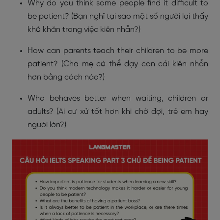
Why do you think some people find it difficult to
be patient? (Bạn nghĩ tại sao một số người lại thấy
khó khăn trong việc kiên nhẫn?)
How can parents teach their children to be more
patient? (Cha mẹ có thể dạy con cái kiên nhẫn
hơn bằng cách nào?)
Who behaves better when waiting, children or
adults? (Ai cư xử tốt hơn khi chờ đợi, trẻ em hay
người lớn?)