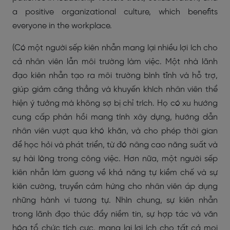
a positive organizational culture, which benefits
everyone in the workplace.
(Có một người sếp kiên nhẫn mang lại nhiều lợi ích cho
cả nhân viên lẫn môi trường làm việc. Một nhà lãnh
đạo kiên nhẫn tạo ra môi trường bình tĩnh và hỗ trợ,
giúp giảm căng thẳng và khuyến khích nhân viên thể
hiện ý tưởng mà không sợ bị chỉ trích. Họ có xu hướng
cung cấp phản hồi mang tính xây dựng, hướng dẫn
nhân viên vượt qua khó khăn, và cho phép thời gian
để học hỏi và phát triển, từ đó nâng cao năng suất và
sự hài lòng trong công việc. Hơn nữa, một người sếp
kiên nhẫn làm gương về khả năng tự kiềm chế và sự
kiên cường, truyền cảm hứng cho nhân viên áp dụng
những hành vi tương tự. Nhìn chung, sự kiên nhẫn
trong lãnh đạo thúc đẩy niềm tin, sự hợp tác và văn
hóa tổ chức tích cực, mang lại lợi ích cho tất cả mọi