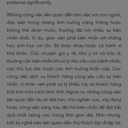
patience significantly.
(Những công việc liên quan đến làm việc với con người,
đặc biệt trong những tình huống căng thẳng hoặc
không thể đoán trước, thường đòi hỏi nhiều sự kiên
nhẫn nhất. Ví dụ, giáo viên phải kiên nhẫn với những
học sinh học với tốc độ khác nhau hoặc có hành vi
khó khăn. Các chuyên gia y tế, như y tá và bác sĩ,
thường cần kiên nhẫn khi xử lý nhu cầu của bệnh nhân,
các thủ tục dài, hoặc các tình huống khẩn cấp. Các
công việc dịch vụ khách hàng cũng yêu cầu sự kiên
nhẫn, vì nhân viên phải xử lý khiếu nại và khách hàng
khó tính một cách bình tĩnh. Ngoài ra, những công việc
liên quan đến dự án dài hạn, như nghiên cứu, xây dựng
hoặc công việc sáng tạo, đòi hỏi kiên nhẫn để đạt kết
quả chất lượng cao trong thời gian dài. Nhìn chung,
bất kỳ nghề nào liên quan đến thử thách lặp đi lặp lại,