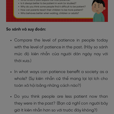
So sánh và suy đoán:
Compare the level of patience in people today
with the level of patience in the past. (Hãy so sánh
mức độ kiên nhẫn của người dân ngày nay với
thời xưa.)
In what ways can patience benefit a society as a
whole? (Sự kiên nhẫn có thể mang lại lợi ích cho
toàn xã hội bằng những cách nào?)
Do you think people are less patient now than
they were in the past? (Bạn có nghĩ con người bây
giờ ít kiên nhẫn hơn so với trước đây không?)