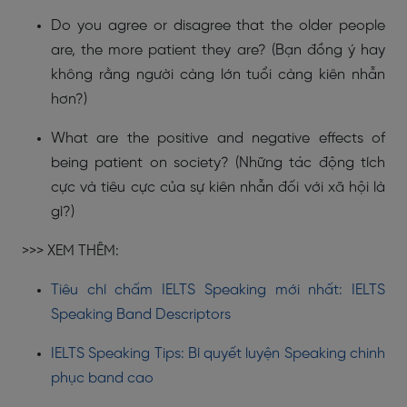
Do you agree or disagree that the older people
are, the more patient they are? (Bạn đồng ý hay
không rằng người càng lớn tuổi càng kiên nhẫn
hơn?)
What are the positive and negative effects of
being patient on society? (Những tác động tích
cực và tiêu cực của sự kiên nhẫn đối với xã hội là
gì?)
>>> XEM THÊM:
Tiêu chí chấm IELTS Speaking mới nhất: IELTS
Speaking Band Descriptors
IELTS Speaking Tips: Bí quyết luyện Speaking chinh
phục band cao