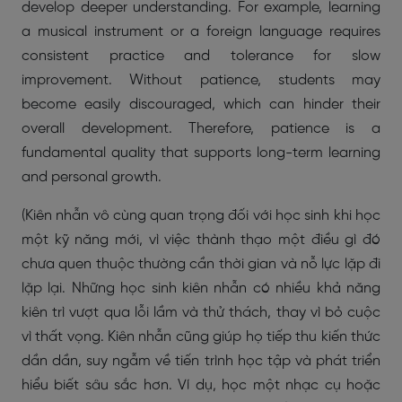
develop deeper understanding. For example, learning
a musical instrument or a foreign language requires
consistent practice and tolerance for slow
improvement. Without patience, students may
become easily discouraged, which can hinder their
overall development. Therefore, patience is a
fundamental quality that supports long-term learning
and personal growth.
(Kiên nhẫn vô cùng quan trọng đối với học sinh khi học
một kỹ năng mới, vì việc thành thạo một điều gì đó
chưa quen thuộc thường cần thời gian và nỗ lực lặp đi
lặp lại. Những học sinh kiên nhẫn có nhiều khả năng
kiên trì vượt qua lỗi lầm và thử thách, thay vì bỏ cuộc
vì thất vọng. Kiên nhẫn cũng giúp họ tiếp thu kiến thức
dần dần, suy ngẫm về tiến trình học tập và phát triển
hiểu biết sâu sắc hơn. Ví dụ, học một nhạc cụ hoặc