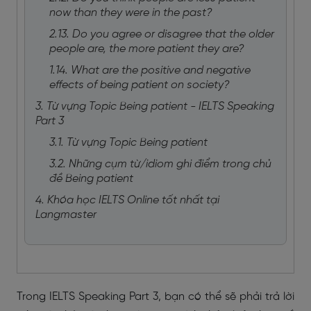
now than they were in the past?
2.13. Do you agree or disagree that the older
people are, the more patient they are?
1.14. What are the positive and negative
effects of being patient on society?
3. Từ vựng Topic Being patient - IELTS Speaking
Part 3
3.1. Từ vựng Topic Being patient
3.2. Những cụm từ/idiom ghi điểm trong chủ
đề Being patient
4. Khóa học IELTS Online tốt nhất tại
Langmaster
Trong IELTS Speaking Part 3, bạn có thể sẽ phải trả lời