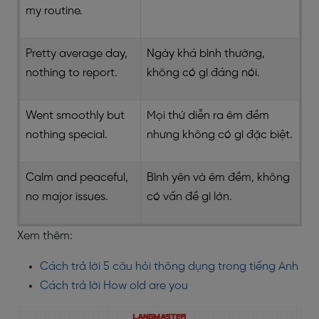
my routine.
Pretty average day,
Ngày khá bình thường,
nothing to report.
không có gì đáng nói.
Went smoothly but
Mọi thứ diễn ra êm đềm
nothing special.
nhưng không có gì đặc biệt.
Calm and peaceful,
Bình yên và êm đềm, không
no major issues.
có vấn đề gì lớn.
Xem thêm:
Cách trả lời 5 câu hỏi thông dụng trong tiếng Anh
Cách trả lời How old are you