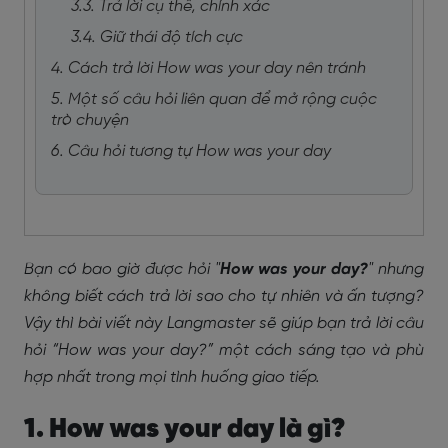
3.3. Trả lời cụ thể, chính xác
3.4. Giữ thái độ tích cực
4. Cách trả lời How was your day nên tránh
5. Một số câu hỏi liên quan để mở rộng cuộc
trò chuyện
6. Câu hỏi tương tự How was your day
Bạn có bao giờ được hỏi "
How was your day?
" nhưng
không biết cách trả lời sao cho tự nhiên và ấn tượng?
Vậy thì bài viết này Langmaster sẽ giúp bạn
trả lời câu
hỏi “How was your day?” một cách sáng tạo và phù
hợp nhất trong mọi tình huống giao tiếp.
1. How was your day là gì?