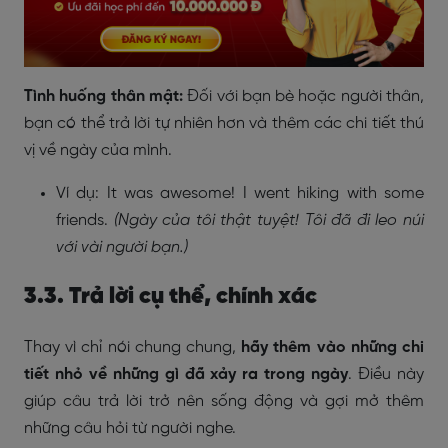
Tình huống thân mật:
Đối với bạn bè hoặc người thân,
bạn có thể trả lời tự nhiên hơn và thêm các chi tiết thú
vị về ngày của mình.
Ví dụ: It was awesome! I went hiking with some
friends.
(Ngày của tôi thật tuyệt! Tôi đã đi leo núi
với vài người bạn.)
3.3. Trả lời cụ thể, chính xác
Thay vì chỉ nói chung chung,
hãy thêm vào những chi
tiết nhỏ về những gì đã xảy ra trong ngày
. Điều này
giúp câu trả lời trở nên sống động và gợi mở thêm
những câu hỏi từ người nghe.