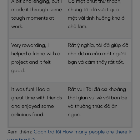
A bit challenging, but I
Có một chút thử thách,
made it through some
nhưng tôi đã vượt qua
tough moments at
một vài tình huống khó ở
work.
chỗ làm.
Very rewarding, I
Rất ý nghĩa, tôi đã giúp đỡ
helped a friend with a
cho dự án của một người
project and it felt
bạn và cảm thấy rất tốt.
good.
It was fun! Had a
Rất vui! Tôi đã có khoảng
great time with friends
thời gian vui vẻ với bạn bè
and enjoyed some
và thưởng thức đồ ăn
delicious food.
ngon.
Xem thêm:
Cách trả lời How many people are there in