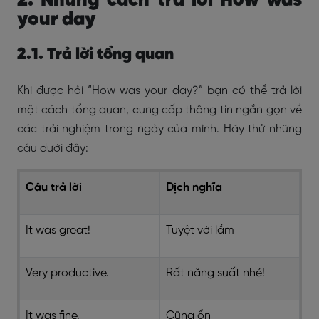
2. Những cách trả lời How was
your day
2.1. Trả lời tổng quan
Khi được hỏi “How was your day?” bạn có thể trả lời
một cách tổng quan, cung cấp thông tin ngắn gọn về
các trải nghiệm trong ngày của mình. Hãy thử những
câu dưới đây:
Câu trả lời
Dịch nghĩa
It was great!
Tuyệt vời lắm
Very productive.
Rất năng suất nhé!
It was fine.
Cũng ổn