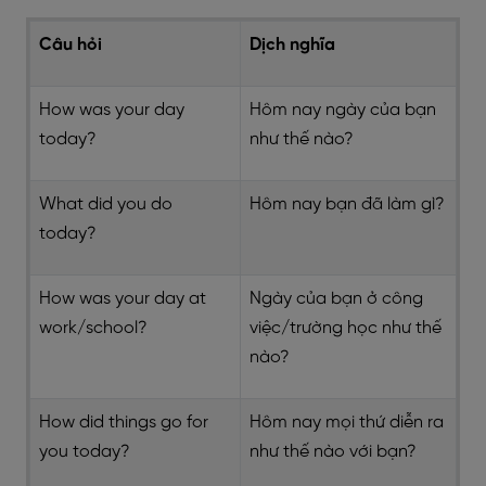
Câu hỏi
Dịch nghĩa
How was your day
Hôm nay ngày của bạn
today?
như thế nào?
What did you do
Hôm nay bạn đã làm gì?
today?
How was your day at
Ngày của bạn ở công
work/school?
việc/trường học như thế
nào?
How did things go for
Hôm nay mọi thứ diễn ra
you today?
như thế nào với bạn?