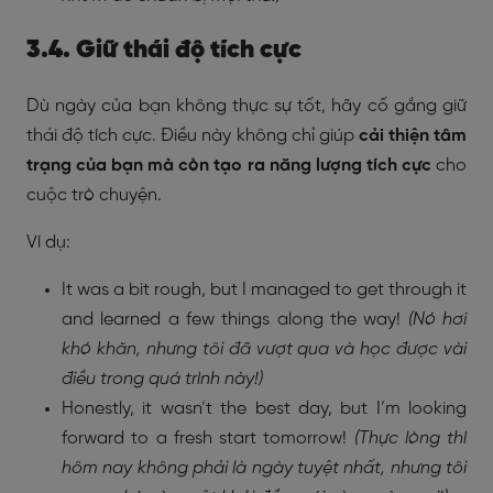
3.4. Giữ thái độ tích cực
Dù ngày của bạn không thực sự tốt, hãy cố gắng giữ
thái độ tích cực. Điều này không chỉ giúp
cải thiện tâm
trạng của bạn mà còn tạo ra năng lượng tích cực
cho
cuộc trò chuyện.
Ví dụ:
It was a bit rough, but I managed to get through it
and learned a few things along the way!
(Nó hơi
khó khăn, nhưng tôi đã vượt qua và học được vài
điều trong quá trình này!)
Honestly, it wasn’t the best day, but I’m looking
forward to a fresh start tomorrow!
(Thực lòng thì
hôm nay không phải là ngày tuyệt nhất, nhưng tôi