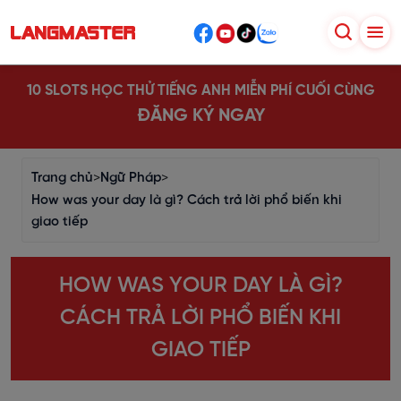
10 SLOTS HỌC THỬ TIẾNG ANH MIỄN PHÍ CUỐI CÙNG
ĐĂNG KÝ NGAY
Trang chủ
>
Ngữ Pháp
>
How was your day là gì? Cách trả lời phổ biến khi
giao tiếp
HOW WAS YOUR DAY LÀ GÌ?
CÁCH TRẢ LỜI PHỔ BIẾN KHI
GIAO TIẾP