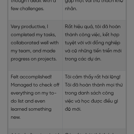
though I dealt with a
gặp một vài thử thách khó
few challenges.
nhằn.
Very productive, I
Rất hiệu quả, tôi đã hoàn
completed my tasks,
thành công việc, kết hợp
collaborated well with
tuyệt vời với đồng nghiệp
my team, and made
và có những tiến triển mới
progress on projects.
trong các dự án.
Felt accomplished!
Tôi cảm thấy rất hài lòng!
Managed to check off
Tôi đã hoàn thành mọi thứ
everything on my to-
trong danh sách công
do list and even
việc và học được điều gì
learned something
đó mới.
new.