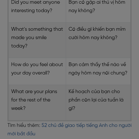
Did you meet anyone
Bạn có gặp ai thú vị hôm
interesting today?
nay không?
What’s something that
Có điều gì khiến bạn mỉm
made you smile
cười hôm nay không?
today?
How do you feel about
Bạn cảm thấy thế nào về
your day overall?
ngày hôm nay nói chung?
What are your plans
Kế hoạch của bạn cho
for the rest of the
phần còn lại của tuần là
week?
gì?
Tìm hiểu thêm:
52 chủ đề giao tiếp tiếng Anh cho người
mới bắt đầu