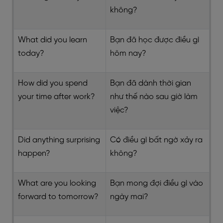
không?
What did you learn
Bạn đã học được điều gì
today?
hôm nay?
How did you spend
Bạn đã dành thời gian
your time after work?
như thế nào sau giờ làm
việc?
Did anything surprising
Có điều gì bất ngờ xảy ra
happen?
không?
What are you looking
Bạn mong đợi điều gì vào
forward to tomorrow?
ngày mai?