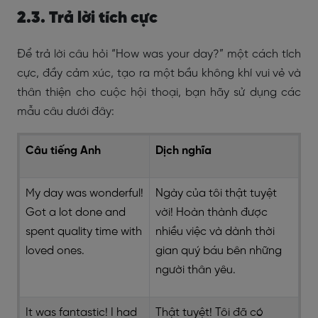
2.3. Trả lời tích cực
Để trả lời câu hỏi “How was your day?” một cách tích
cực, đầy cảm xúc, tạo ra một bầu không khí vui vẻ và
thân thiện cho cuộc hội thoại, bạn hãy sử dụng các
mẫu câu dưới đây:
Câu tiếng Anh
Dịch nghĩa
My day was wonderful!
Ngày của tôi thật tuyệt
Got a lot done and
vời! Hoàn thành được
spent quality time with
nhiều việc và dành thời
loved ones.
gian quý báu bên những
người thân yêu.
It was fantastic! I had
Thật tuyệt! Tôi đã có