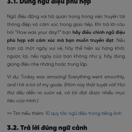
3.1. Dùng ngữ điệu phù hợp
Ngữ điệu đóng vai trò quan trọng trong việc truyền tải
thông điệp và cảm xúc trong giao tiếp. Khi trả lời câu
hỏi “How was your day?” bạn
hãy điều chỉnh ngữ điệu
phù hợp với cảm xúc mà bạn muốn truyền đạt
. Nếu
bạn có một ngày vui vẻ, hãy thể hiện sự hứng khởi;
ngược lại, nếu ngày của bạn không như ý, hãy dùng
giọng điệu nhẹ nhàng hoặc trung lập.
Ví dụ: Today was amazing! Everything went smoothly,
and I hit a lot of my goals.
(Hôm nay thật tuyệt vời! Mọi
thứ đều diễn ra suôn sẻ, và tôi đạt được nhiều mục
tiêu của mình.)
>> Tìm hiểu thêm:
10 quy tắc ngữ điệu trong tiếng Anh
3.2. Trả lời đúng ngữ cảnh