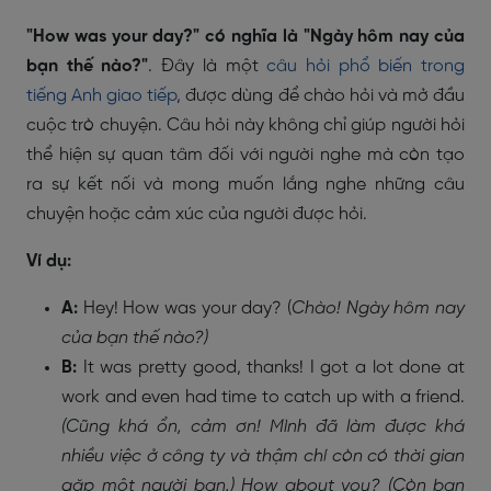
"How was your day?" có nghĩa là "Ngày hôm nay của
bạn thế nào?"
. Đây là một
câu hỏi phổ biến trong
tiếng Anh giao tiếp
, được dùng để chào hỏi và mở đầu
cuộc trò chuyện. Câu hỏi này không chỉ giúp người hỏi
thể hiện sự quan tâm đối với người nghe mà còn tạo
ra sự kết nối và mong muốn lắng nghe những câu
chuyện hoặc cảm xúc của người được hỏi.
Ví dụ:
A:
Hey! How was your day? (
Chào! Ngày hôm nay
của bạn thế nào?)
B:
It was pretty good, thanks! I got a lot done at
work and even had time to catch up with a friend.
(Cũng khá ổn, cảm ơn! Mình đã làm được khá
nhiều việc ở công ty và thậm chí còn có thời gian
gặp một người bạn.) How about you? (Còn bạn