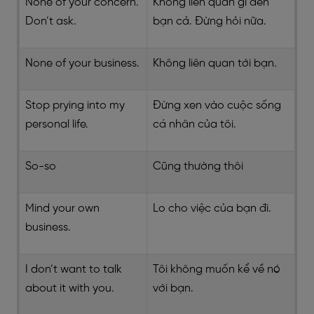
None of your concern.
Không liên quan gì đến
Don’t ask.
bạn cả. Đừng hỏi nữa.
None of your business.
Không liên quan tới bạn.
Stop prying into my
Đừng xen vào cuộc sống
personal life.
cá nhân của tôi.
So-so
Cũng thường thôi
Mind your own
Lo cho việc của bạn đi.
business.
I don’t want to talk
Tôi không muốn kể về nó
about it with you.
với bạn.