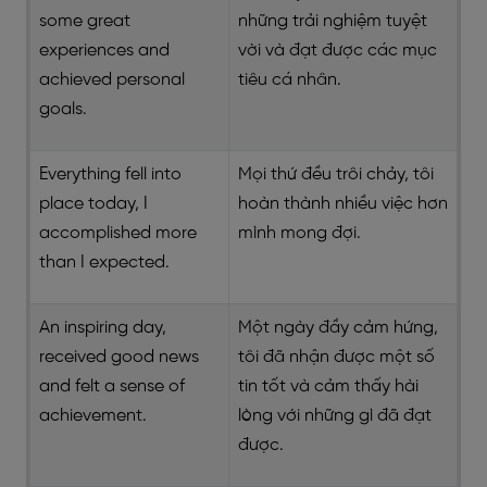
some great
những trải nghiệm tuyệt
experiences and
vời và đạt được các mục
achieved personal
tiêu cá nhân.
goals.
Everything fell into
Mọi thứ đều trôi chảy, tôi
place today, I
hoàn thành nhiều việc hơn
accomplished more
mình mong đợi.
than I expected.
An inspiring day,
Một ngày đầy cảm hứng,
received good news
tôi đã nhận được một số
and felt a sense of
tin tốt và cảm thấy hài
achievement.
lòng với những gì đã đạt
được.