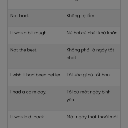
Not bad.
Không tệ lắm
It was a bit rough.
Nó hơi có chút khó khăn
Not the best.
Không phải là ngày tốt
nhất
I wish it had been better.
Tôi ước gì nó tốt hơn
I had a calm day.
Tôi có một ngày bình
yên
It was laid-back.
Một ngày thật thoải mái