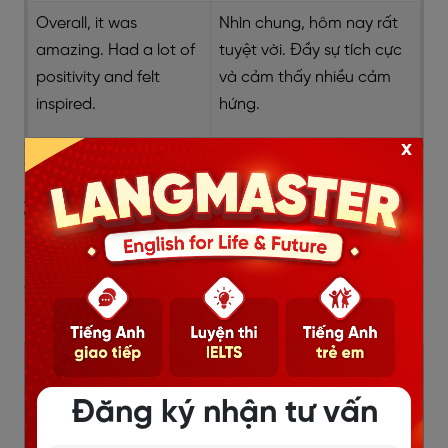
Overall, it was
Nhìn chung, hôm nay rất
amazing. Had a lot of
tuyệt vời. Đầy sự tích cực
positivity and felt
và cảm thấy nhiều cảm
inspired.
hứng.
x
Xem thêm:
Các cấu trúc câu cảm thán tương tự
2.4. Trả lời trung lập
Khi một ngày của bạn không gì đặc biệt, hãy sử dụng
các câu trả lời “How was your day?” mang tính trung
lập. Dưới đây là một số ví dụ:
Câu tiếng Anh
Dịch nghĩa
Đăng ký nhận tư vấn
It was alright.
Cũng ổn. Không có gì quá