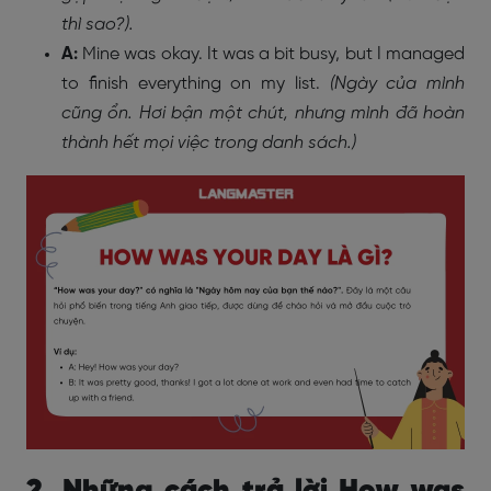
thì sao?).
A:
Mine was okay. It was a bit busy, but I managed
to finish everything on my list.
(Ngày của mình
cũng ổn. Hơi bận một chút, nhưng mình đã hoàn
thành hết mọi việc trong danh sách.)