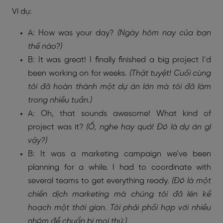
Ví dụ:
A: How was your day?
(Ngày hôm nay của bạn
thế nào?)
B: It was great! I finally finished a big project I’d
been working on for weeks.
(Thật tuyệt! Cuối cùng
tôi đã hoàn thành một dự án lớn mà tôi đã làm
trong nhiều tuần.)
A: Oh, that sounds awesome! What kind of
project was it?
(Ồ, nghe hay quá! Đó là dự án gì
vậy?)
B: It was a marketing campaign we’ve been
planning for a while. I had to coordinate with
several teams to get everything ready.
(Đó là một
chiến dịch marketing mà chúng tôi đã lên kế
hoạch một thời gian. Tôi phải phối hợp với nhiều
nhóm để chuẩn bị mọi thứ.)