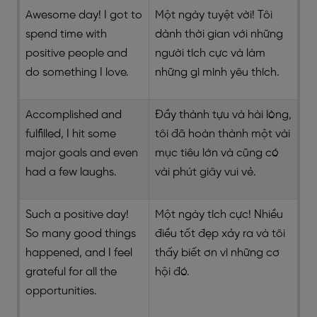
Awesome day! I got to
Một ngày tuyệt vời! Tôi
spend time with
dành thời gian với những
positive people and
người tích cực và làm
do something I love.
những gì mình yêu thích.
Accomplished and
Đầy thành tựu và hài lòng,
fulfilled, I hit some
tôi đã hoàn thành một vài
major goals and even
mục tiêu lớn và cũng có
had a few laughs.
vài phút giây vui vẻ.
Such a positive day!
Một ngày tích cực! Nhiều
So many good things
điều tốt đẹp xảy ra và tôi
happened, and I feel
thấy biết ơn vì những cơ
grateful for all the
hội đó.
opportunities.