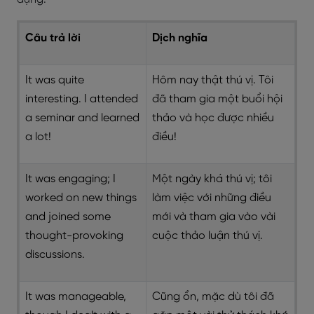
Câu trả lời
Dịch nghĩa
It was quite
Hôm nay thật thú vị. Tôi
interesting. I attended
đã tham gia một buổi hội
a seminar and learned
thảo và học được nhiều
a lot!
điều!
It was engaging; I
Một ngày khá thú vị; tôi
worked on new things
làm việc với những điều
and joined some
mới và tham gia vào vài
thought-provoking
cuộc thảo luận thú vị.
discussions.
It was manageable,
Cũng ổn, mặc dù tôi đã