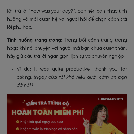
Khi trả lời “How was your day?”, bạn nên cân nhắc tình
huống và mối quan hệ với người hỏi để chọn cách trả
lời phù hợp.
Tình huống trang trọng:
Trong bối cảnh trang trọng
hoặc khi nói chuyện với người mà bạn chưa quen thân,
hãy giữ câu trả lời ngắn gọn, lịch sự và chuyên nghiệp.
Ví dụ
:
It was quite productive, thank you for
asking.
(Ngày của tôi khá hiệu quả, cảm ơn bạn
đã hỏi.)