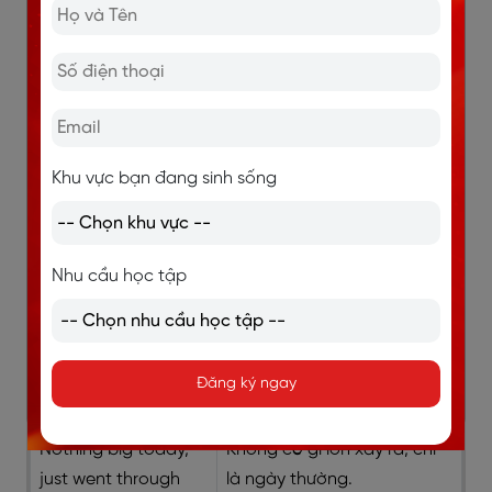
Nothing too exciting
đặc biệt xảy ra.
happened.
Just a regular day,
Chỉ là một ngày bình
nothing out of the
thường, không có gì ngoài
ordinary.
sự bình thường.
Khu vực bạn đang sinh sống
Nothing too
Không có gì quá đáng nhớ,
memorable, but it
nhưng cũng ổn.
Nhu cầu học tập
was fine.
It was okay, just the
Cũng được, chỉ là những
usual stuff.
việc thường ngày.
Đăng ký ngay
Nothing big today,
Không có gì lớn xảy ra, chỉ
just went through
là ngày thường.