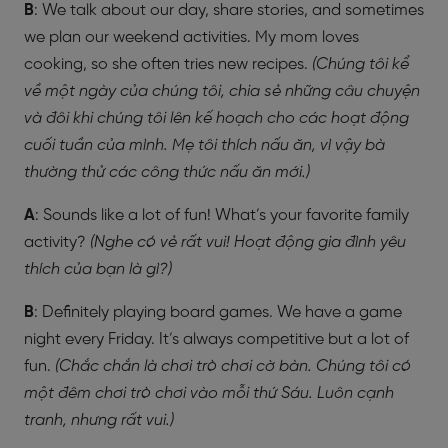
B
: We talk about our day, share stories, and sometimes
we plan our weekend activities. My mom loves
cooking, so she often tries new recipes.
(Chúng tôi kể
về một ngày của chúng tôi, chia sẻ những câu chuyện
và đôi khi chúng tôi lên kế hoạch cho các hoạt động
cuối tuần của mình. Mẹ tôi thích nấu ăn, vì vậy bà
thường thử các công thức nấu ăn mới.)
A
: Sounds like a lot of fun! What’s your favorite family
activity?
(Nghe có vẻ rất vui! Hoạt động gia đình yêu
thích của bạn là gì?)
B
: Definitely playing board games. We have a game
night every Friday. It’s always competitive but a lot of
fun.
(Chắc chắn là chơi trò chơi cờ bàn. Chúng tôi có
một đêm chơi trò chơi vào mỗi thứ Sáu. Luôn cạnh
tranh, nhưng rất vui.)