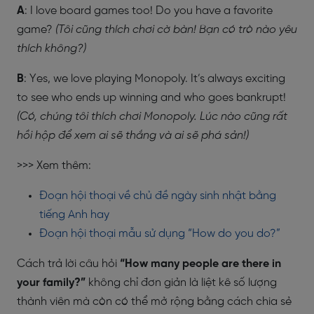
A
: I love board games too! Do you have a favorite
game?
(Tôi cũng thích chơi cờ bàn! Bạn có trò nào yêu
thích không?)
B
: Yes, we love playing Monopoly. It’s always exciting
to see who ends up winning and who goes bankrupt!
(Có, chúng tôi thích chơi Monopoly. Lúc nào cũng rất
hồi hộp để xem ai sẽ thắng và ai sẽ phá sản!)
>>> Xem thêm:
Đoạn hội thoại về chủ đề ngày sinh nhật bằng
tiếng Anh hay
Đoạn hội thoại mẫu sử dụng “How do you do?”
Cách trả lời câu hỏi
“How many people are there in
your family?”
không chỉ đơn giản là liệt kê số lượng
thành viên mà còn có thể mở rộng bằng cách chia sẻ