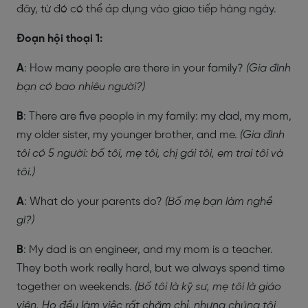
đây, từ đó có thể áp dụng vào giao tiếp hàng ngày.
Đoạn hội thoại 1:
A
: How many people are there in your family?
(Gia đình
bạn có bao nhiêu người?)
B
: There are five people in my family: my dad, my mom,
my older sister, my younger brother, and me.
(Gia đình
tôi có 5 người: bố tôi, mẹ tôi, chị gái tôi, em trai tôi và
tôi.)
A
: What do your parents do?
(Bố mẹ bạn làm nghề
gì?)
B
: My dad is an engineer, and my mom is a teacher.
They both work really hard, but we always spend time
together on weekends.
(Bố tôi là kỹ sư, mẹ tôi là giáo
viên. Họ đều làm việc rất chăm chỉ, nhưng chúng tôi