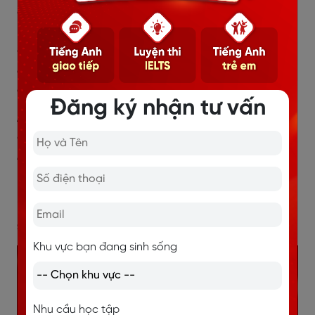
and this year, we’re planning a beach vacation.
(Chúng tôi thích đi du lịch cùng nhau. Mỗi mùa hè,
chúng tôi cố gắng đến thăm một địa điểm mới. Năm
ngoái, chúng tôi đi lên núi, và năm nay, chúng tôi đang
lên kế hoạch đi biển).
Đăng ký nhận tư vấn
A
: That sounds amazing! It must be great to have such
close family bonds.
(Nghe thật tuyệt! Chắc hẳn việc có
mối quan hệ gia đình thân thiết như vậy rất tuyệt vời).
B
: Definitely! Spending time with family is very
important to us.
(Chắc chắn rồi! Dành thời gian cho
gia đình là điều rất quan trọng với chúng tôi.)
Khu vực bạn đang sinh sống
Nhu cầu học tập