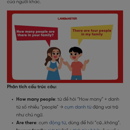
của người khác.
Phân tích cấu trúc câu:
How many people
: từ để hỏi “How many” + danh
từ số nhiều “people” →
cụm danh từ
đóng vai trò
như chủ ngữ.
Are there
: cụm
động từ
, dùng để hỏi “có…không”.