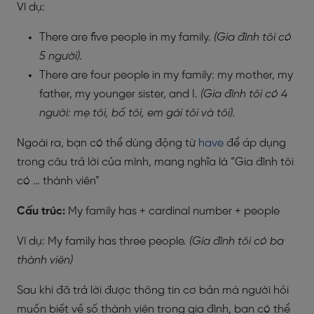
Ví dụ:
There are five people in my family.
(Gia đình tôi có
5 người).
There are four people in my family: my mother, my
father, my younger sister, and I.
(Gia đình tôi có 4
người: mẹ tôi, bố tôi, em gái tôi và tôi).
Ngoài ra, bạn có thể dùng động từ
have
để áp dụng
trong câu trả lời của mình, mang nghĩa là “Gia đình tôi
có … thành viên”
Cấu trúc:
My family has + cardinal number + people
Ví dụ: My family has three people.
(Gia đình tôi có ba
thành viên)
Sau khi đã trả lời được thông tin cơ bản mà người hỏi
muốn biết về số thành viên trong gia đình, bạn có thể