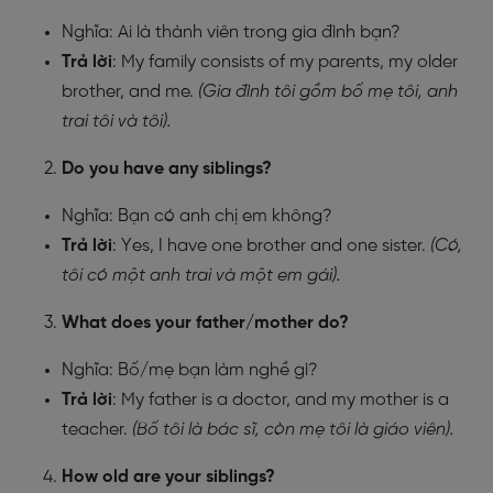
Nghĩa: Ai là thành viên trong gia đình bạn?
Trả lời
: My family consists of my parents, my older
brother, and me.
(Gia đình tôi gồm bố mẹ tôi, anh
trai tôi và tôi).
Do you have any siblings?
Nghĩa: Bạn có anh chị em không?
Trả lời
: Yes, I have one brother and one sister.
(Có,
tôi có một anh trai và một em gái).
What does your father/mother do?
Nghĩa: Bố/mẹ bạn làm nghề gì?
Trả lời
: My father is a doctor, and my mother is a
teacher.
(Bố tôi là bác sĩ, còn mẹ tôi là giáo viên).
How old are your siblings?