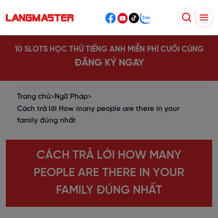
10 SLOTS HỌC THỬ TIẾNG ANH MIỄN PHÍ CUỐI CÙNG
ĐĂNG KÝ NGAY
Trang chủ
>
Ngữ Pháp
>
Cách trả lời How many people are there in your
family đúng nhất
CÁCH TRẢ LỜI HOW MANY
PEOPLE ARE THERE IN YOUR
FAMILY ĐÚNG NHẤT