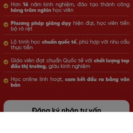
Hơn
16
năm kinh nghiệm, đào tạo thành công
hàng trăm nghìn
học viên
Phương pháp giảng dạy
hiện đại, học viên tiến
bộ rõ rệt
Lộ trình học
chuẩn quốc tế
, phù hợp với nhu cầu
thực tiễn
Giáo viên đạt chuẩn Quốc tế với
chất lượng top
đầu thị trường
, giàu kinh nghiệm
Học online linh hoạt,
cam kết đầu ra bằng văn
bản
Đăng ký nhận tư vấn