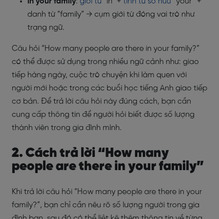
In your family
:
giới từ
“in” +
tính từ sở hữu
“your” +
danh từ “family” → cụm giới từ đóng vai trò như
trạng ngữ.
Câu hỏi “How many people are there in your family?”
có thể được sử dụng trong nhiều ngữ cảnh như: giao
tiếp hàng ngày, cuộc trò chuyện khi làm quen với
người mới hoặc trong các buổi học tiếng Anh giao tiếp
cơ bản. Để trả lời câu hỏi này đúng cách, bạn cần
cung cấp thông tin để người hỏi biết được số lượng
thành viên trong gia đình mình.
2. Cách trả lời “How many
people are there in your family”
Khi trả lời câu hỏi “How many people are there in your
family?”, bạn chỉ cần nêu rõ số lượng người trong gia
đình bạn, sau đó có thể liệt kê thêm thông tin về từng