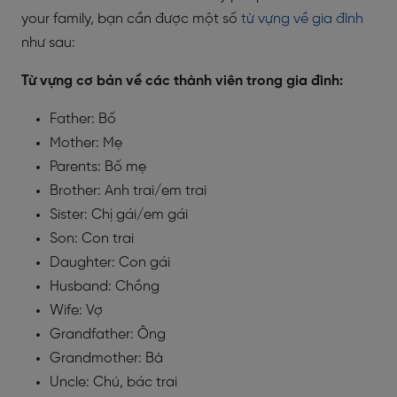
your family, bạn cần được một số
từ vựng về gia đình
như sau:
Từ vựng cơ bản về các thành viên trong gia đình:
Father: Bố
Mother: Mẹ
Parents: Bố mẹ
Brother: Anh trai/em trai
Sister: Chị gái/em gái
Son: Con trai
Daughter: Con gái
Husband: Chồng
Wife: Vợ
Grandfather: Ông
Grandmother: Bà
Uncle: Chú, bác trai