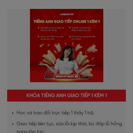
KHÓA TIẾNG ANH GIAO TIẾP 1 KÈM 1
Học và trao đổi trực tiếp 1 thầy 1 trò.
Giao tiếp liên tục, sửa lỗi kịp thời, bù đắp lỗ hổng
ngay lập tức.