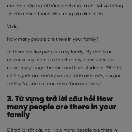
mở rộng câu trả lời bằng cách mô tả chi tiết về thông
tin của những thành viên trong gia đình mình.
Ví dụ:
How many people are there in your family?
→ There are five people in my family. My dad is an
engineer, my mom is a teacher, my older sister is a
nurse, my younger brother and I are students.
(Nhà tôi
có 5 người. Ba tôi là kỹ sư, mẹ tôi là giáo viên, chị gái
tôi là y tá, còn em trai tôi và tôi là học sinh.)
3. Từ vựng trả lời câu hỏi How
many people are there in your
family
Để trả lời tốt câu hỏi How many people are there in