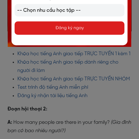
Đăng ký ngay
>> ĐĂNG KÝ CÁC KHOÁ HỌC TIẾNG ANH
Khóa học tiếng Anh giao tiếp TRỰC TUYẾN 1 kèm 1
Khóa học tiếng Anh giao tiếp dành riêng cho
người đi làm
Khóa học tiếng Anh giao tiếp TRỰC TUYẾN NHÓM
Test trình độ tiếng Anh miễn phí
Đăng ký nhận tài liệu tiếng Anh
Đoạn hội thoại 2:
A:
How many people are there in your family?
(Gia đình
bạn có bao nhiêu người?)