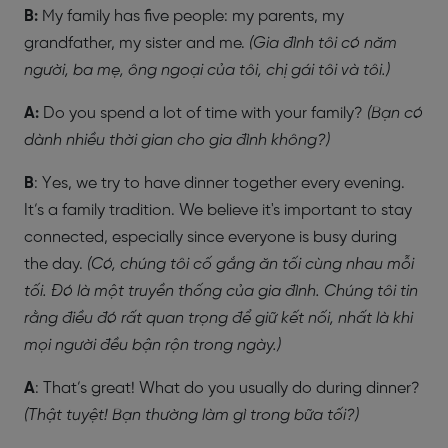
B:
My family has five people: my parents, my
grandfather, my sister and me.
(Gia đình tôi có năm
người, ba mẹ, ông ngoại của tôi, chị gái tôi và tôi.)
A:
Do you spend a lot of time with your family?
(Bạn có
dành nhiều thời gian cho gia đình không?)
B
: Yes, we try to have dinner together every evening.
It’s a family tradition. We believe it's important to stay
connected, especially since everyone is busy during
the day.
(Có, chúng tôi cố gắng ăn tối cùng nhau mỗi
tối. Đó là một truyền thống của gia đình. Chúng tôi tin
rằng điều đó rất quan trọng để giữ kết nối, nhất là khi
mọi người đều bận rộn trong ngày.)
A
: That’s great! What do you usually do during dinner?
(Thật tuyệt! Bạn thường làm gì trong bữa tối?)