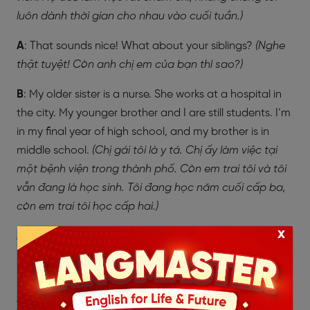
luôn dành thời gian cho nhau vào cuối tuần.)
A
: That sounds nice! What about your siblings?
(Nghe
thật tuyệt! Còn anh chị em của bạn thì sao?)
B
: My older sister is a nurse. She works at a hospital in
the city. My younger brother and I are still students. I’m
in my final year of high school, and my brother is in
middle school.
(Chị gái tôi là y tá. Chị ấy làm việc tại
một bệnh viện trong thành phố. Còn em trai tôi và tôi
vẫn đang là học sinh. Tôi đang học năm cuối cấp ba,
còn em trai tôi học cấp hai.)
x
A
: What do you like to do as a family?
(Gia đình bạn
thích làm gì cùng nhau?)
B
: We love to travel together. Every summer, we try to
visit a new place. Last year, we went to the mountains,