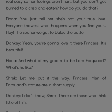
real easy so her feelings aren’t hurt, but you don’t get
burned to a crisp and eaten? how do you do that?
Fiona: You just tell her she’s not your true love.
Everyone knowest what happens when you find your…
Hey! The sooner we get to Duloc the better.
Donkey: Yeah, you’re gonna love it there Princess. It’s
beautiful!
Fiona: And what of my groom-to-be Lord Farquaad?
What’s he like?
Shrek: Let me put it this way, Princess. Men of
Farquaad’s stature are in short supply.
Donkey: I don’t know, Shrek. There are those who think
little of him.