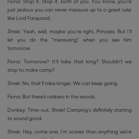
Fiona: Stop it. Stop it, both of you. You know, you’re
just jealous you can never measure up to a great ruler
like Lord Farquaad.
Shrek: Yeah, well, maybe you’re right, Princess. But I’ll
let you do the “measuring” when you see him
tomorrow.
Fiona: Tomorrow? It’ll take that long? Shouldn’t we
stop to make camp?
Shrek: No, that’ll take longer. We can keep going.
Fiona: But there’s robbers in the woods.
Donkey: Time-out, Shrek! Camping’s definitely starting
to sound good.
Shrek: Hey, come one. I’m scarier than anything we’re