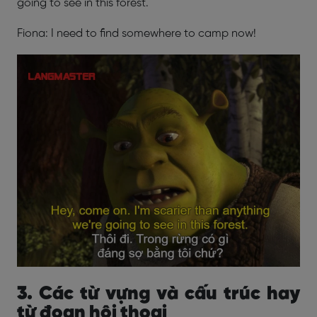
going to see in this forest.
Fiona: I need to find somewhere to camp now!
3. Các từ vựng và cấu trúc hay
từ đoạn hội thoại