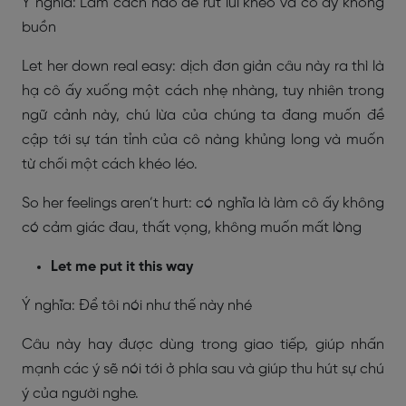
Ý nghĩa: Làm cách nào để rút lui khéo và cô ấy không
buồn
Let her down real easy: dịch đơn giản câu này ra thì là
hạ cô ấy xuống một cách nhẹ nhàng, tuy nhiên trong
ngữ cảnh này, chú lừa của chúng ta đang muốn đề
cập tới sự tán tỉnh của cô nàng khủng long và muốn
từ chối một cách khéo léo.
So her feelings aren’t hurt: có nghĩa là làm cô ấy không
có cảm giác đau, thất vọng, không muốn mất lòng
Let me put it this way
Ý nghĩa: Để tôi nói như thế này nhé
Câu này hay được dùng trong giao tiếp, giúp nhấn
mạnh các ý sẽ nói tới ở phía sau và giúp thu hút sự chú
ý của người nghe.