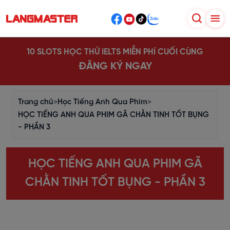
10 SLOTS HỌC THỬ IELTS MIỄN PHÍ CUỐI CÙNG
ĐĂNG KÝ NGAY
Trang chủ
>
Học Tiếng Anh Qua Phim
>
HỌC TIẾNG ANH QUA PHIM GÃ CHẰN TINH TỐT BỤNG
- PHẦN 3
HỌC TIẾNG ANH QUA PHIM GÃ
CHẰN TINH TỐT BỤNG - PHẦN 3