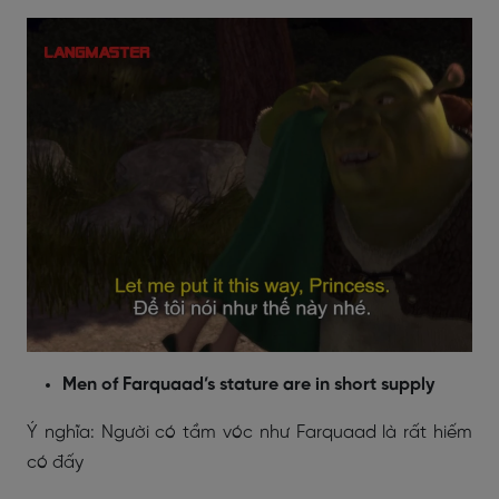
Men of Farquaad’s stature are in short supply
Ý nghĩa: Người có tầm vóc như Farquaad là rất hiếm
có đấy