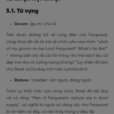
3.1. Từ vựng
Groom
/ɡruːm/ chú rể
Trên đoạn đường trở về cung điện của Farquaad,
công chúa đã rất tò mò về vị hôn phu của mình: “
what
of my groom-to-be Lord Farquaad? What’s he like?”
-
không biết chú rể của tôi trông như thế nào? liệu có
đẹp trai như cô tưởng tượng không? Tuy nhiên đã làm
cho Shrek và Donkey một trận cười khoái trí.
Stature
/ˈstætʃər/ vóc người, dáng người
Trước sự thắc mắc của công chúa, Shrek đã nói đùa
với cô rằng: “
Men of Farquaad’s stature are in short
supply”, có nghĩa là người có dáng vóc như Farquaad
là rất hiếm có đấy, cô nên thấy mừng vì điều đó.