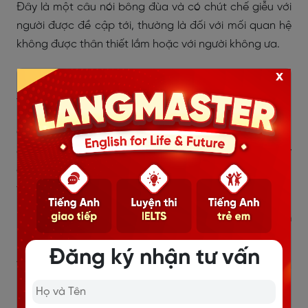
Đây là một câu nói bông đùa và có chút chế giễu với
người được đề cập tới, thường là đối với mối quan hệ
không được thân thiết lắm hoặc với người không ưa.
There’s robbers in the woods
x
Ý nghĩa: Có cướp ở trong rừng
Cụm từ “in the woods” tương đương với “in the forest”,
được dùng trong câu với ngụ ý là trong khu rừng này
có rất nhiều cướp đấy, tôi cảm thấy không được an
toàn.
I’m scarier than anything we’re going to see in
this forest
Đăng ký nhận tư vấn
Ý nghĩa: Tôi là kẻ đáng sợ hơn bất cứ thứ gì trong rừng
này rồi