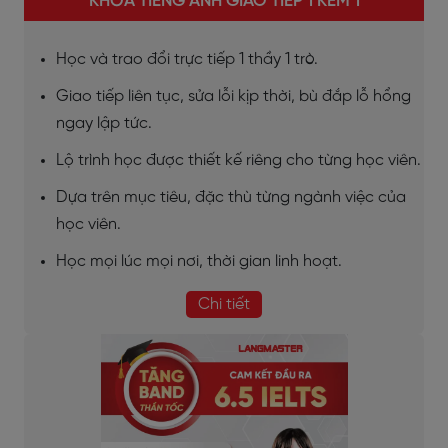
KHÓA TIẾNG ANH GIAO TIẾP 1 KÈM 1
Học và trao đổi trực tiếp 1 thầy 1 trò.
Giao tiếp liên tục, sửa lỗi kịp thời, bù đắp lỗ hổng
ngay lập tức.
Lộ trình học được thiết kế riêng cho từng học viên.
Dựa trên mục tiêu, đặc thù từng ngành việc của
học viên.
Học mọi lúc mọi nơi, thời gian linh hoạt.
Chi tiết