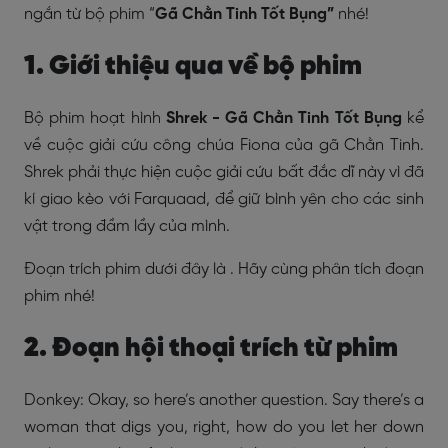
ngắn từ bộ phim “
Gã Chằn Tinh Tốt Bụng”
nhé!
1. Giới thiệu qua về bộ phim
Bộ phim hoạt hình
Shrek - Gã Chằn Tinh Tốt Bụng
kể
về cuộc giải cứu công chúa Fiona của gã Chằn Tinh.
Shrek phải thực hiện cuộc giải cứu bất đắc dĩ này vì đã
kí giao kèo với Farquaad, để giữ bình yên cho các sinh
vật trong đầm lầy của mình.
Đoạn trích phim dưới đây là
. Hãy cùng phân tích đoạn
phim nhé!
2. Đoạn hội thoại trích từ phim
Donkey: Okay, so here’s another question. Say there’s a
woman that digs you, right, how do you let her down