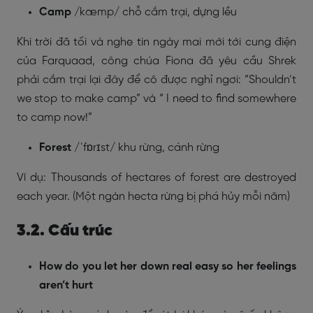
Camp
/kæmp/ chỗ cắm trại, dựng lều
Khi trời đã tối và nghe tin ngày mai mới tới cung điện
của Farquaad, công chúa Fiona đã yêu cầu Shrek
phải cắm trại lại đây để cô được nghỉ ngơi: “Shouldn’t
we stop to make camp” và “ I need to find somewhere
to camp now!”
Forest
/ˈfɒrɪst/ khu rừng, cánh rừng
Ví dụ: Thousands of hectares of forest are destroyed
each year. (Một ngàn hecta rừng bị phá hủy mỗi năm)
3.2. Cấu trúc
How do you let her down real easy so her feelings
aren’t hurt