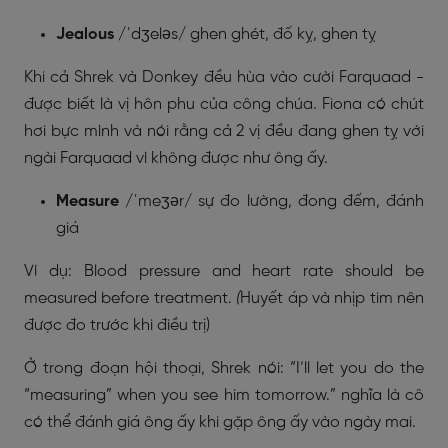
Jealous
/ˈdʒeləs/ ghen ghét, đố kỵ, ghen tỵ
Khi cả Shrek và Donkey đều hùa vào cười Farquaad -
được biết là vị hôn phu của công chúa. Fiona có chút
hơi bực mình và nói rằng cả 2 vị đều đang ghen tỵ với
ngài Farquaad vì không được như ông ấy.
Measure
/ˈmeʒər/ sự đo lường, đong đếm, đánh
giá
Ví dụ: Blood pressure and heart rate should be
measured before treatment.
(
Huyết áp và nhịp tim nên
được đo trước khi điều trị)
Ở trong đoạn hội thoại, Shrek nói: “
I’ll let you do the
“measuring” when you see him tomorrow.” nghĩa là cô
có thể đánh giá ông ấy khi gặp ông ấy vào ngày mai.