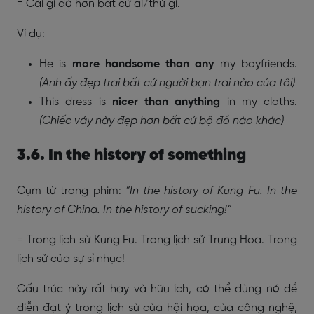
= Cái gì đó hơn bất cứ ai/thứ gì.
Ví dụ:
He is
more handsome than any
my boyfriends.
(Anh ấy đẹp trai bất cứ người bạn trai nào của tôi)
This dress is
nicer than anything
in my cloths.
(Chiếc váy này đẹp hơn bất cứ bộ đồ nào khác)
3.6. In the history of something
Cụm từ trong phim:
“In the history of Kung Fu. In the
history of China. In the history of sucking!”
= Trong lịch sử Kung Fu. Trong lịch sử Trung Hoa. Trong
lịch sử của sự sỉ nhục!
Cấu trúc này rất hay và hữu ích, có thể dùng nó để
diễn đạt ý trong lịch sử của hội họa, của công nghệ,