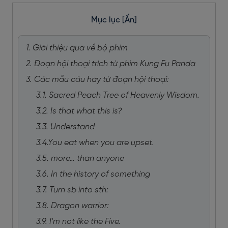
Mục lục
[Ẩn]
1. Giới thiệu qua về bộ phim
2. Đoạn hội thoại trích từ phim Kung Fu Panda
3. Các mẫu câu hay từ đoạn hội thoại:
3.1. Sacred Peach Tree of Heavenly Wisdom.
3.2. Is that what this is?
3.3. Understand
3.4.You eat when you are upset.
3.5. more… than anyone
3.6. In the history of something
3.7. Turn sb into sth:
3.8. Dragon warrior:
3.9. I'm not like the Five.