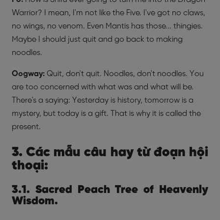
Warrior? I mean, I'm not like the Five. I've got no claws,
no wings, no venom. Even Mantis has those... thingies.
Maybe I should just quit and go back to making
noodles.
Oogway:
Quit, don't quit. Noodles, don't noodles. You
are too concerned with what was and what will be.
There's a saying: Yesterday is history, tomorrow is a
mystery, but today is a gift. That is why it is called the
present.
3. Các mẫu câu hay từ đoạn hội
thoại:
3.1. Sacred Peach Tree of Heavenly
Wisdom.