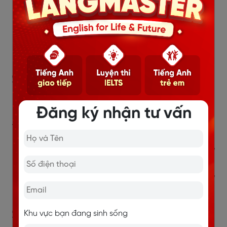
không có cánh, cũng không có nọc độc.
Claws
[klɔːz]: móng vuốt
Wings
[wɪŋz]: đôi cánh
Venom
[ˈvenəm]: nọc độc
3.10. Too concerned with
= Quá bận tâm, quá quan ngại với thứ gì đó
Đăng ký nhận tư vấn
Ví dụ:
She’s too concerned about beauty.
(Cô ấy quá
bận tâm với vẻ bề ngoài)
He is too concenrn about love.
(Anh ấy quá lo lắng
về tình yêu)
Khu vực bạn đang sinh sống
3.11. Saying