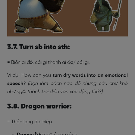
3.7. Turn sb into sth:
= Biến ai đó, cái gì thành ai đó/ cái gì.
Ví dụ: How can you
turn dry words into an emotional
speech
?
(Bạn làm cách nào để những câu chữ khô
như ngói thành bài diễn văn xúc động thế?)
3.8. Dragon warrior:
= Thần long đại hiệp.
Dragon
['drægən] con rồng.