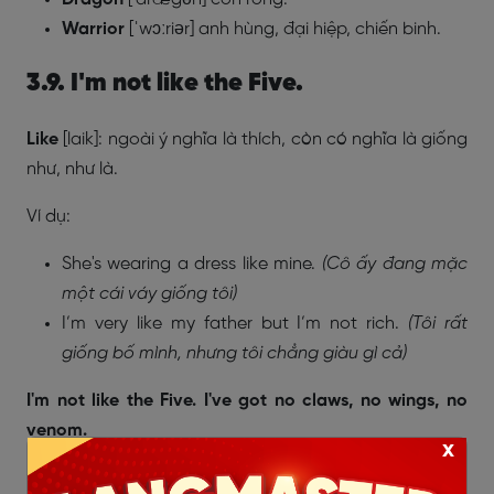
Warrior
[ˈwɔːriər] anh hùng, đại hiệp, chiến binh.
3.9. I'm not like the Five.
Like
[laik]:
ngoài ý nghĩa là thích, còn có
nghĩa là giống
như, như là.
Ví dụ:
She's wearing a dress like mine.
(Cô ấy đang mặc
một cái váy giống tôi)
I’m very like my father but I’m not rich.
(Tôi rất
giống bố mình, nhưng tôi chẳng giàu gì cả)
I'm not like the Five. I've got no claws, no wings, no
venom.
x
=
Tôi không giống Ngũ hùng. Tôi không có móng vuốt,