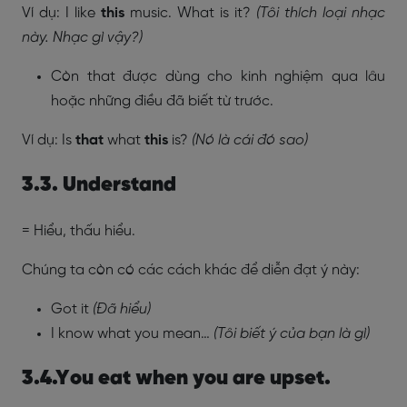
Ví dụ: I like
this
music. What is it?
(Tôi thích loại nhạc
này. Nhạc gì vậy?)
Còn that được dùng cho kinh nghiệm qua lâu
hoặc những điều đã biết từ trước.
Ví dụ: Is
that
what
this
is?
(Nó là cái đó sao)
3.3. Understand
= Hiểu, thấu hiểu.
Chúng ta còn có các cách khác để diễn đạt ý này:
Got it
(Đã hiểu)
I know what you mean…
(Tôi biết ý của bạn là gì)
3.4.You eat when you are upset.