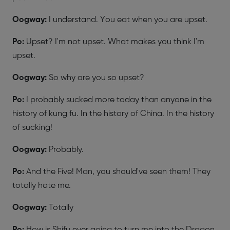
Oogway:
I understand. You eat when you are upset.
Po:
Upset? I'm not upset. What makes you think I'm
upset.
Oogway:
So why are you so upset?
Po:
I probably sucked more today than anyone in the
history of kung fu. In the history of China. In the history
of sucking!
Oogway:
Probably.
Po:
And the Five! Man, you should've seen them! They
totally hate me.
Oogway:
Totally
Po:
How is Shifu ever going to turn me into the Dragon