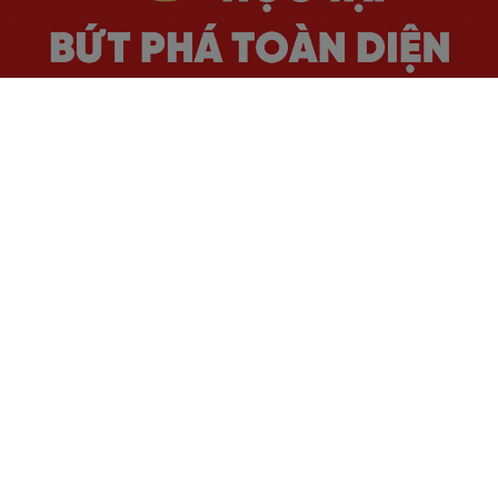
Hơn
16
năm kinh nghiệm, đào tạo thành công
hàng trăm nghìn
học viên
Phương pháp giảng dạy
hiện đại, học viên tiến
bộ rõ rệt
Lộ trình học
chuẩn quốc tế
, phù hợp với nhu cầu
thực tiễn
Giáo viên đạt chuẩn Quốc tế với
chất lượng top
đầu thị trường
, giàu kinh nghiệm
Học online linh hoạt,
cam kết đầu ra bằng văn
bản