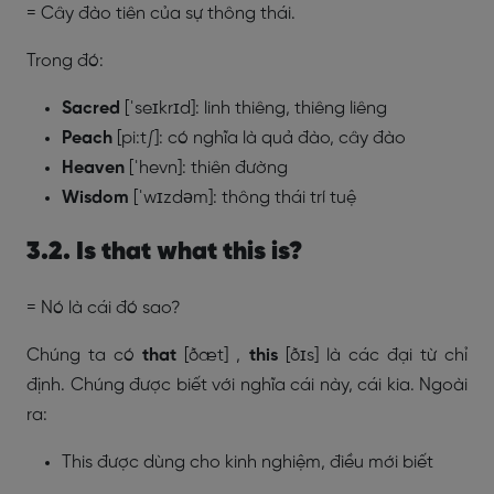
= Cây đào tiên của sự thông thái.
Trong đó:
Sacred
[ˈseɪkrɪd]: linh thiêng, thiêng liêng
Pea
ch
[pi:t∫]:
c
ó nghĩa là quả đào, cây đào
Heaven
[ˈhevn]: thiên đường
Wisdom
[ˈwɪzdəm]: thông thái trí tuệ
3.2. Is that what this is?
= Nó là cái đó sao?
Chúng ta có
that
[ðæt] ,
this
[ðɪs] là các đại từ chỉ
định. Chúng được biết với nghĩa cái này, cái kia. Ngoài
ra:
This được dùng cho kinh nghiệm, điều mới biết