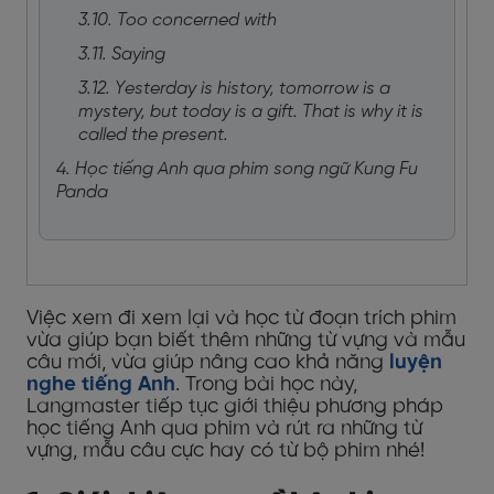
3.10. Too concerned with
3.11. Saying
3.12. Yesterday is history, tomorrow is a
mystery, but today is a gift. That is why it is
called the present.
4. Học tiếng Anh qua phim song ngữ Kung Fu
Panda
Việc xem đi xem lại và học từ đoạn trích phim
vừa giúp bạn biết thêm những từ vựng và mẫu
câu mới, vừa giúp nâng cao khả năng
luyện
nghe tiếng Anh
. Trong bài học này,
Langmaster tiếp tục giới thiệu phương pháp
học tiếng Anh qua phim và rút ra những từ
vựng, mẫu câu cực hay có từ bộ phim nhé!