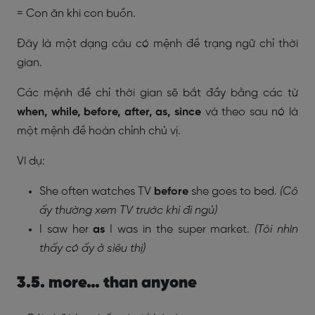
= Con ăn khi con buồn.
Đây là một dạng câu có mệnh đề trạng ngữ chỉ thời
gian.
Các mệnh đề chỉ thời gian sẽ bắt đầy bằng các từ
when, while, before, after, as, since
và theo sau nó là
một mệnh đề hoàn chỉnh chủ vị.
Ví dụ:
She often watches TV
before
she goes to bed.
(Cô
ấy thường xem TV trước khi đi ngủ)
I saw her
as
I was in the super market.
(Tôi nhìn
thấy có ấy ở siêu thị)
3.5. more… than anyone