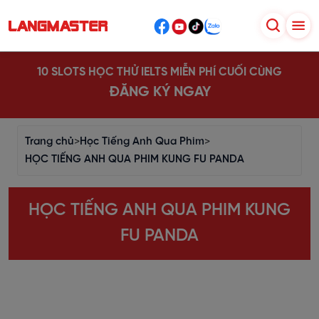
10 SLOTS HỌC THỬ IELTS MIỄN PHÍ CUỐI CÙNG
ĐĂNG KÝ NGAY
Trang chủ
>
Học Tiếng Anh Qua Phim
>
HỌC TIẾNG ANH QUA PHIM KUNG FU PANDA
HỌC TIẾNG ANH QUA PHIM KUNG
FU PANDA