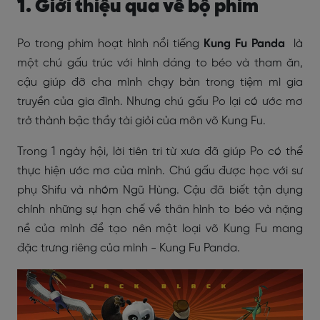
1. Giới thiệu qua về bộ phim
Po trong phim hoạt hình nổi tiếng
Kung Fu Panda
là
một chú gấu trúc với hình dáng to béo và tham ăn,
cậu giúp đỡ cha mình chạy bàn trong tiệm mì gia
truyền của gia đình. Nhưng chú gấu Po lại có ước mơ
trở thành bậc thầy tài giỏi của môn võ Kung Fu.
Trong 1 ngày hội, lời tiên tri từ xưa đã giúp Po có thể
thực hiện ước mơ của mình. Chú gấu được học với sư
phụ Shifu và nhóm Ngũ Hùng. Cậu đã biết tận dụng
chính những sự hạn chế về thân hình to béo và nặng
nề của mình để tạo nên một loại võ Kung Fu mang
đặc trưng riêng của mình - Kung Fu Panda.