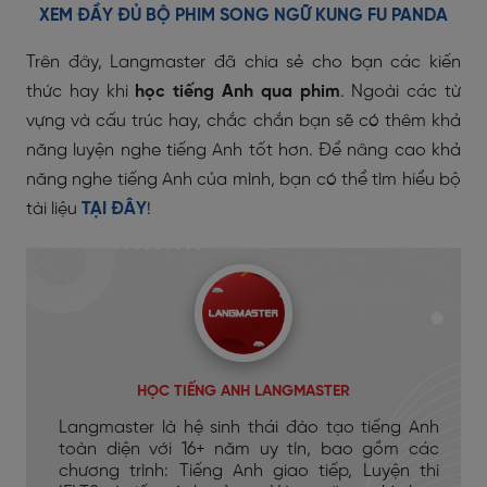
XEM ĐẦY ĐỦ BỘ PHIM SONG NGỮ KUNG FU PANDA
Trên đây, Langmaster đã chia sẻ cho bạn các kiến
thức hay khi
học tiếng Anh qua phim
. Ngoài các từ
vựng và cấu trúc hay, chắc chắn bạn sẽ có thêm khả
năng luyện nghe tiếng Anh tốt hơn. Để nâng cao khả
năng nghe tiếng Anh của mình, bạn có thể tìm hiểu bộ
tài liệu
TẠI ĐÂY
!
HỌC TIẾNG ANH LANGMASTER
Langmaster là hệ sinh thái đào tạo tiếng Anh
toàn diện với 16+ năm uy tín, bao gồm các
chương trình: Tiếng Anh giao tiếp, Luyện thi