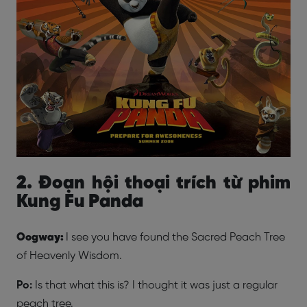
2. Đoạn hội thoại trích từ phim
Kung Fu Panda
Oogway:
I see you have found the Sacred Peach Tree
of Heavenly Wisdom.
Po:
Is that what this is? I thought it was just a regular
peach tree.